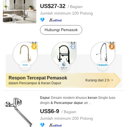
US$27-32
/ Bagian
Jumlah minimum:
100 Potong
Hubungi Pemasok
Respon Tercepat Pemasok
Kurang dari 2 h
dalam Pencampur & Keran Dapur
Dapur
Desain modern khusus
keran
Single tuas
dingin
&
Pencampur
dapur
air ...
US$6-9
/ Bagian
Jumlah minimum:
200 Potong