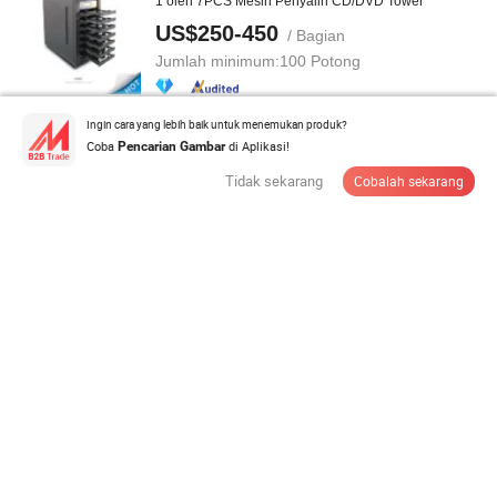
1 oleh 7PCS Mesin Penyalin CD/DVD Tower
US$250-450
/ Bagian
Jumlah minimum:
100 Potong
Ingin cara yang lebih baik untuk menemukan produk?
Hubungi Pemasok
Coba
di Aplikasi!
Pencarian Gambar
Tidak sekarang
Cobalah sekarang
Mesin Salin DVD Tray 5 Penyalin CD Perekam
Pembakar Menara Terlaris
US$260-265
/ Bagian
Jumlah minimum:
1 Bagian
Hubungi Pemasok
Kasing Duplicator DVD dengan Catu Daya Pengontrol
untuk Dijual