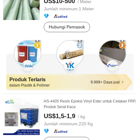
US$10-500
/ Meter
Jumlah minimum:
1 Meter
Hubungi Pemasok
Produk Terlaris
9.999+ Daya jual
dalam Plastik & Polimer
HS-4405 Resin Epoksi Vinyl Ester untuk Cetakan FRP,
Produk Serat Kaca
US$1,5-1,9
/ kg
Jumlah minimum:
220 Kg