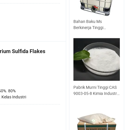
Bahan Baku Ms
Berkinerja Tinggi
Modifikasi Silane Poliéter
Berkinerja Tinggi Dari
Cina Poliéter Terminat
ium Sulfida Flakes
Silane Ramah
Lingkungan Polimer STP
Polimer α-Hibrida
Pabrik Murni Tinggi CAS
50%. 80%
9003-05-8 Kimia Industri
:
Kelas Industri
Organik Kelas 99%
Pemurnian Kationik
Nonionik Anionik Polimer
Poliakrilamid PAM