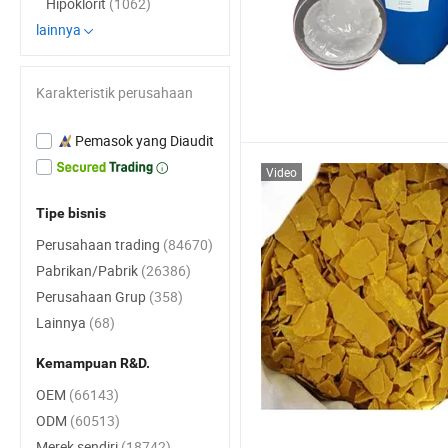
Hipoklorit
(1062)
lainnya
Karakteristik perusahaan
Pemasok yang Diaudit
Video
Tipe bisnis
Perusahaan trading
(84670)
Pabrikan/Pabrik
(26386)
Perusahaan Grup
(358)
Lainnya
(68)
Kemampuan R&D.
OEM
(66143)
ODM
(60513)
Merek sendiri
(18742)