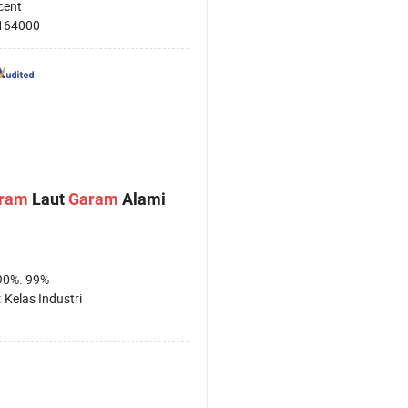
cent
164000
ram
Laut
Garam
Alami
90%. 99%
:
Kelas Industri