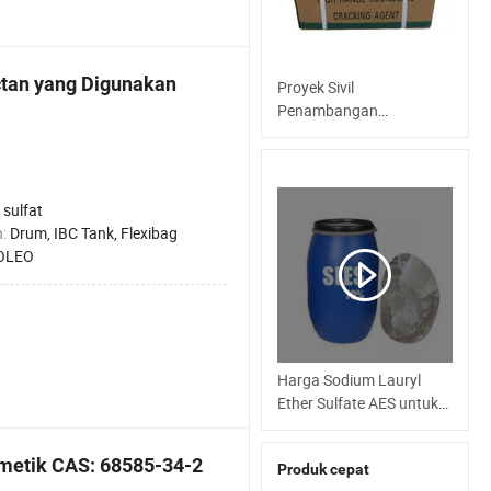
ctan yang Digunakan
Proyek Sivil
Penambangan
Pembongkaran Bahan
Kimia dari Bestlink
sulfat
n:
Drum, IBC Tank, Flexibag
OLEO
Harga Sodium Lauryl
Ether Sulfate AES untuk
Surfaktan Sampo
smetik CAS: 68585-34-2
Produk cepat