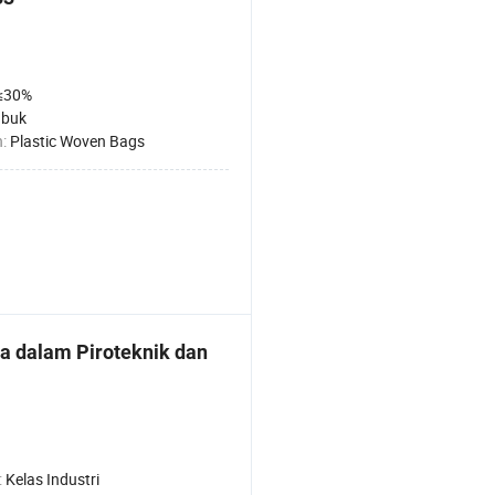
≤30%
buk
n:
Plastic Woven Bags
da dalam Piroteknik dan
:
Kelas Industri