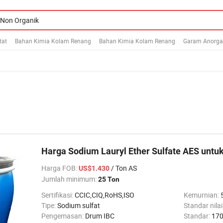
tat
Bahan Kimia Kolam Renang
Bahan Kimia Kolam Renang
Garam Anorga
Harga Sodium Lauryl Ether Sulfate AES untu
Harga FOB
:
/ Ton AS
US$1.430
Jumlah minimum:
25 Ton
Sertifikasi:
CCIC,CIQ,RoHS,ISO
Kemurnian:
Tipe:
Sodium sulfat
Standar nilai
Pengemasan:
Drum IBC
Standar:
170