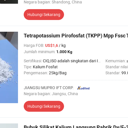
Negara bagian: Shandong, China
Hubungi Sekarang
Tetrapotassium Pirofosfat (TKPP) Mpp Fssc
Harga FOB
:
/ kg
US$1,6
Jumlah minimum:
1.000 Kg
Sertifikasi:
CIQ,ISO adalah singkatan dari International Organization for Standardization.
Kemurnian:
Tipe:
Kalium Fosfat
Standar nilai
Pengemasan:
25kg/Bag
Standar:
99.
JIANGSU MUPRO IFT CORP.
Negara bagian: Jiangsu, China
Hubungi Sekarang
Bubuk Silikat Kalium Langsung Pabrik Dy/F-