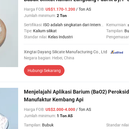
Harga FOB
:
/ Ton AS
US$1.170-1.200
Jumlah minimum:
2 Ton
Sertifikasi:
ISO adalah singkatan dari International Organization for Standardization.
Kemurnian:
Tipe:
Kalium silikat
Tampilan:
Bu
Standar nilai:
Kelas Industri
Pengemasa
Xingtai Dayang Silicate Manufacturing Co., Ltd
Negara bagian: Hebei, China
Hubungi Sekarang
Menjelajahi Aplikasi Barium (BaO2) Peroksi
Manufaktur Kembang Api
Harga FOB
:
/ Ton AS
US$2.000-4.000
Jumlah minimum:
1 Ton AS
Tampilan:
Bubuk
Standar nilai