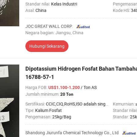
Standar nilai:
Kelas Industri
Pengemasa
Asal:
China
Kode HS:
34
JOC GREAT WALL CORP.
Negara bagian: Jiangsu, China
Hubungi Sekarang
Dipotassium Hidrogen Fosfat Bahan Tamba
16788-57-1
Harga FOB
:
/ Ton AS
US$1.100-1.200
Jumlah minimum:
20 Ton
Sertifikasi:
CCIC,CIQ,RoHS,ISO adalah singkatan dari International Organization for Standardization.
Kemurnian:
Tipe:
Kalium Fosfat
Standar nilai
Pengemasan:
25kg/Bag
Standar:
25k
Shandong Jiurunfa Chemical Technology Co., Ltd