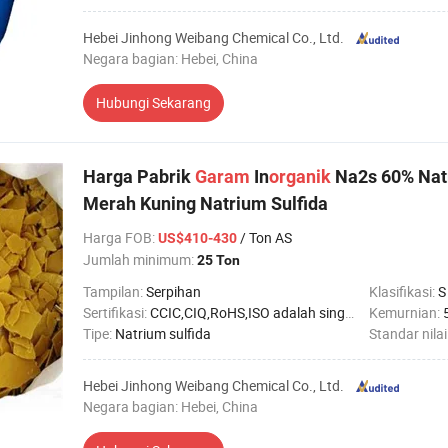
Hebei Jinhong Weibang Chemical Co., Ltd.
Negara bagian: Hebei, China
Hubungi Sekarang
Harga Pabrik
Garam
In
organik
Na2s 60% Natr
Merah Kuning Natrium Sulfida
Harga FOB
:
/ Ton AS
US$410-430
Jumlah minimum:
25 Ton
Tampilan:
Serpihan
Klasifikasi:
S
Sertifikasi:
CCIC,CIQ,RoHS,ISO adalah singkatan dari International Organization for Standardization.
Kemurnian:
Tipe:
Natrium sulfida
Standar nilai
Hebei Jinhong Weibang Chemical Co., Ltd.
Negara bagian: Hebei, China