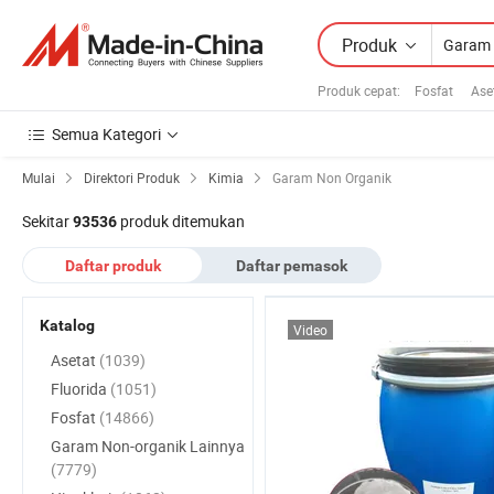
Produk
Produk cepat
:
Fosfat
Ase
Semua Kategori
Mulai
Direktori Produk
Kimia
Garam Non Organik
Sekitar
produk ditemukan
93536
Daftar produk
Daftar pemasok
Katalog
Video
Asetat
(1039)
Fluorida
(1051)
Fosfat
(14866)
Garam Non-organik Lainnya
(7779)