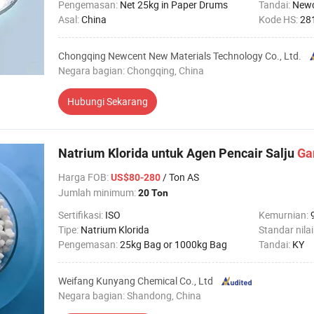
Pengemasan:
Net 25kg in Paper Drums
Tandai:
New
Asal:
China
Kode HS:
28
Chongqing Newcent New Materials Technology Co., Ltd.
Negara bagian: Chongqing, China
Hubungi Sekarang
Natrium Klorida untuk Agen Pencair Salju
Ga
Harga FOB
:
/ Ton AS
US$80-280
Jumlah minimum:
20 Ton
Sertifikasi:
ISO
Kemurnian:
Tipe:
Natrium Klorida
Standar nilai
Pengemasan:
25kg Bag or 1000kg Bag
Tandai:
KY
Weifang Kunyang Chemical Co., Ltd
Negara bagian: Shandong, China