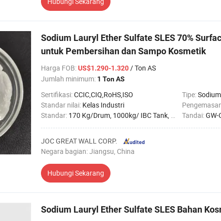
Hubungi Sekarang
Sodium Lauryl Ether Sulfate SLES 70% Surfa
untuk Pembersihan dan Sampo Kosmetik
Harga FOB
:
/ Ton AS
US$1.290-1.320
Jumlah minimum:
1 Ton AS
Sertifikasi:
CCIC,CIQ,RoHS,ISO
Tipe:
Sodium 
Standar nilai:
Kelas Industri
Pengemasa
Standar:
170 Kg/Drum, 1000kg/ IBC Tank, Flexibag
Tandai:
GW-
JOC GREAT WALL CORP.
Negara bagian: Jiangsu, China
Hubungi Sekarang
Sodium Lauryl Ether Sulfate SLES Bahan Ko