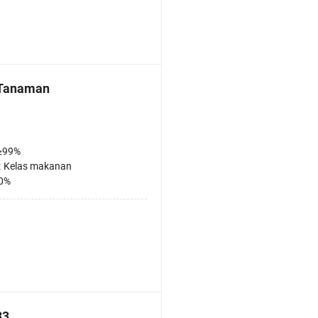
 Tanaman
≥99%
:
Kelas makanan
0%
33