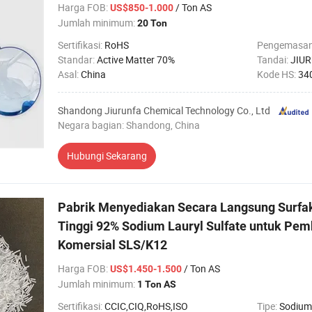
Harga FOB
:
/ Ton AS
US$850-1.000
Jumlah minimum:
20 Ton
Sertifikasi:
RoHS
Pengemasa
Standar:
Active Matter 70%
Tandai:
JIU
Asal:
China
Kode HS:
34
Shandong Jiurunfa Chemical Technology Co., Ltd
Negara bagian: Shandong, China
Hubungi Sekarang
Pabrik Menyediakan Secara Langsung Surfak
Tinggi 92% Sodium Lauryl Sulfate untuk Pe
Komersial SLS/K12
Harga FOB
:
/ Ton AS
US$1.450-1.500
Jumlah minimum:
1 Ton AS
Sertifikasi:
CCIC,CIQ,RoHS,ISO
Tipe:
Sodium 