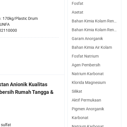
Fosfat
Asetat
n:
170kg/Plastic Drum
Bahan Kimia Kolam Renang
RUNFA
Bahan Kimia Kolam Renang
02110000
Garam Anorganik
Bahan Kimia Air Kolam
Fosfat Natrium
Agen Pembersih
Natrium Karbonat
Klorida Magnesium
tan Anionik Kualitas
Silikat
mbersih Rumah Tangga &
Aktif Permukaan
Pigmen Anorganik
Karbonat
sulfat
Natrium Karbonat