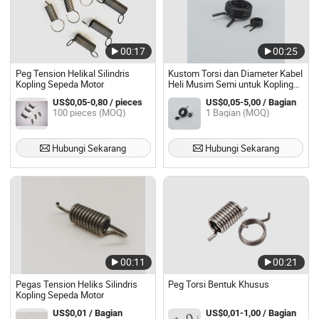
00:17
00:25
Peg Tension Helikal Silindris
Kustom Torsi dan Diameter Kabel
Kopling Sepeda Motor
Heli Musim Semi untuk Kopling
Otomotif, Engsel Furnitur &
US$0,05-0,80 / pieces
US$0,05-5,00 / Bagian
Perangkat Mekanis Musim Semi
100 pieces (MOQ)
1 Bagian (MOQ)
Torsi
Hubungi Sekarang
Hubungi Sekarang
00:11
00:21
Pegas Tension Heliks Silindris
Peg Torsi Bentuk Khusus
Kopling Sepeda Motor
US$0,01 / Bagian
US$0,01-1,00 / Bagian