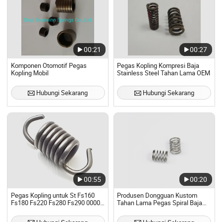
00:21
00:27
Komponen Otomotif Pegas
Pegas Kopling Kompresi Baja
Kopling Mobil
Stainless Steel Tahan Lama OEM
Hubungi Sekarang
Hubungi Sekarang
00:55
00:20
Pegas Kopling untuk St Fs160
Produsen Dongguan Kustom
Fs180 Fs220 Fs280 Fs290 0000
Tahan Lama Pegas Spiral Baja
997 6205
Tahan Karat Klutch Pegas
Kompresi Kecil