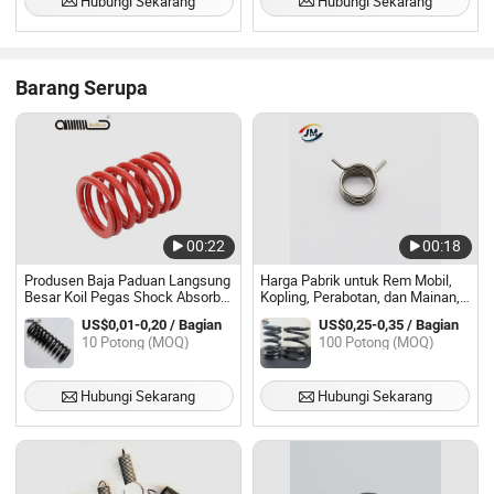
Hubungi Sekarang
Hubungi Sekarang
Barang Serupa
00:22
00:18
Produsen Baja Paduan Langsung
Harga Pabrik untuk Rem Mobil,
Besar Koil Pegas Shock Absorber
Kopling, Perabotan, dan Mainan,
Disc Kopling Pegas Katup untuk
Pegas Torsi
US$0,01-0,20 / Bagian
US$0,25-0,35 / Bagian
Sumbu Truk Pemanen Trailer
10 Potong (MOQ)
100 Potong (MOQ)
Hubungi Sekarang
Hubungi Sekarang