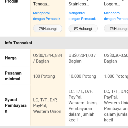
Produk
Tenaga
Stainless
Logam
Penggerak
Buatan Khusus
Stainless St
Mengobrol
Mengobrol
Mengobrol
Transmisi
dalam Tension
Ringan
dengan Pemasok
dengan Pemasok
dengan Pemas
Kumparan
Kompresi
Kompresi
Hubungi
Hubungi
Hubungi
Torsi Tension
Sekarang
Sekarang
Sekarang
Helikal Spiral
Info Transaksi
Peredam
Kopling Bagian
Disk Pelat
US$0,134-0,884
US$0,20-1,00 /
US$0,30-0,50
Harga
Tekanan
/ Bagian
Bagian
Bagian
Penutup
Perakitan
Pesanan
100 Potong
10.000 Potong
1.000 Poton
Pegas Kopling
minimal
LC, T/T., D/P,
LC, T/T., D/P
PayPal,
PayPal,
LC, T/T., D/P,
Syarat
Western Union,
Western Uni
PayPal,
Pembayara
Pembayaran
Pembayaran
Western Union
n
dalam jumlah
dalam jumla
kecil
kecil