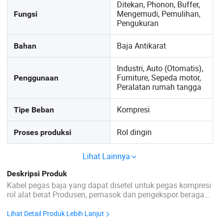
Ditekan, Phonon, Buffer,
Mengemudi, Pemulihan,
Fungsi
Pengukuran
Baja Antikarat
Bahan
Industri, Auto (Otomatis),
Furniture, Sepeda motor,
Penggunaan
Peralatan rumah tangga
Kompresi
Tipe Beban
Rol dingin
Proses produksi
Lihat Lainnya
Deskripsi Produk
Kabel pegas baja yang dapat disetel untuk pegas kompresi
rol alat berat Produsen, pemasok dan pengekspor beragam
pegas ulir. Pegas coil direkayasa secara akurat dengan
mesin terbaru di infrastruktur kami yang dilengkapi dengan
Lihat Detail Produk Lebih Lanjut