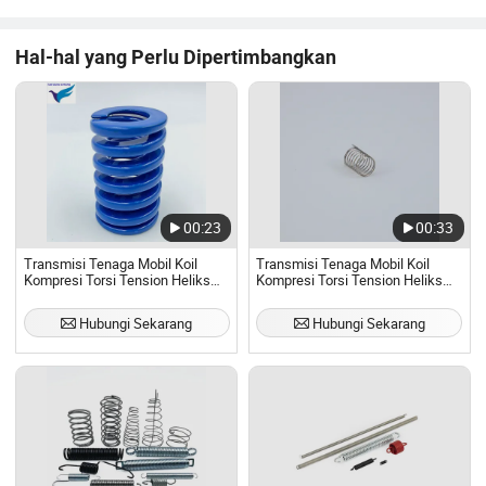
baik. Menawarkan pegas ulir yang terdiri dari berbagai tipe
...
Hal-hal yang Perlu Dipertimbangkan
00:23
00:33
Transmisi Tenaga Mobil Koil
Transmisi Tenaga Mobil Koil
Kompresi Torsi Tension Heliks
Kompresi Torsi Tension Heliks
Spiral Peredam Kopling Bagian
Spiral Peredam Kopling Bagian
Disk Pelat Tekanan Penutup
Disk Pelat Tekanan Penutup
Hubungi Sekarang
Hubungi Sekarang
Perakitan Pegas Kopling Pegas
Perakitan Pegas Kopling Pegas