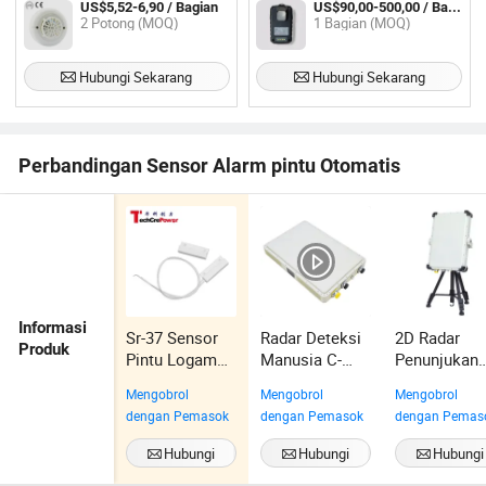
US$5,52-6,90 / Bagian
US$90,00-500,00 / Bagian
2 Potong (MOQ)
1 Bagian (MOQ)
Hubungi Sekarang
Hubungi Sekarang
Perbandingan Sensor Alarm pintu Otomatis
Informasi
Sr-37 Sensor
Radar Deteksi
2D Radar
Produk
Pintu Logam
Manusia C-
Penunjukan
Berkualitas
Band dengan
Status Solid
Mengobrol
Mengobrol
Mengobrol
Tinggi, Kontak
Pemrosesan
State L-Ban
dengan Pemasok
dengan Pemasok
dengan Pemas
Magnetik,
Sinyal Doppler
Alarm Pintu
Lanjutan
Hubungi
Hubungi
Hubungi
Sekarang
Sekarang
Sekarang