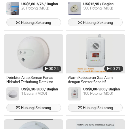
Cerdas yang Diterbitkan Pabrik
Digital, Sensor Elektro-Kimia
US$5,80-6,76 / Bagian
US$12,95 / Bagian
Terkoneksi Bluetooth Notifikasi
Berkualitas Tinggi
20 Potong (MOQ)
500 Potong (MOQ)
Aplikasi Melalui Aplikasi Tuya
Hubungi Sekarang
Hubungi Sekarang
00:24
00:21
Detektor Asap Sensor Panas
Alarm Kebocoran Gas Alam
Nirkabel Terhubung Detektor
dengan Sensor Sensitif
Panas Asap Alarm Beroperasi
US$8,30-9,00 / Bagian
US$8,00-9,00 / Bagian
Baterai
1 Bagian (MOQ)
100 Potong (MOQ)
Hubungi Sekarang
Hubungi Sekarang