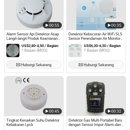
00:55
00:35
Alarm Sensor Api Detektor Asap
Detektor Kebocoran Air WiFi SLS
Langit-langit Produk Keamanan
Sensor Perendaman Air Monitor
Rumah Alarm Asap
Alarm Kontrol Jarak Jauh
US$2,80-4,50 / Bagian
US$6,30-6,50 / Bagian
1 Bagian (MOQ)
1 Bagian (MOQ)
Hubungi Sekarang
Hubungi Sekarang
00:45
00:32
Tingkat Kenaikan Suhu Detektor
Detektor Gas Multi Portabel Baru
Kebakaran Lpcb
dengan Sensor Impor Alarm dan
Tampilan