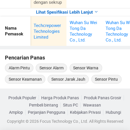
dengan sekrup
Lihat Spesifikasi Lebih Lanjut
Wuhan Su Wei
Wuhan Su W
Techcrepower
Tong Da
Tong Da
Nama
Technologies
Technology
Technology
Pemasok
Limited
Co., Ltd.
Co., Ltd.
Pencarian Panas
Alarm Pintu
Sensor Alarm
Sensor Warna
Sensor Keamanan
Sensor Jarak Jauh
Sensor Pintu
Produk Populer
Harga Produk Panas
Produk Panas Grosir
Pembeli bintang
Situs PC
Wawasan
Amplop
Perjanjian Pengguna
Kebijakan Privasi
Hubungi
Copyright © 2026 Focus Technology Co., Ltd. All Rights Reserved