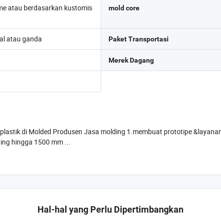
dme atau berdasarkan kustomis
mold core
al atau ganda
Paket Transportasi
Merek Dagang
g plastik di Molded Produsen Jasa molding 1.membuat prototipe &layana
sebelum mold membuat; 3. Kemampuan untuk injeksi plastik Molding hingga 1500 mm ...
Hal-hal yang Perlu Dipertimbangkan