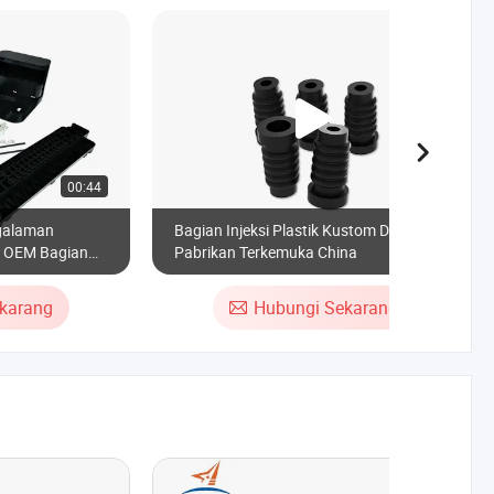
00:44
00:19
ngalaman
Bagian Injeksi Plastik Kustom Dari
i OEM Bagian
Pabrikan Terkemuka China
bil dari Resin
karang
Hubungi Sekarang