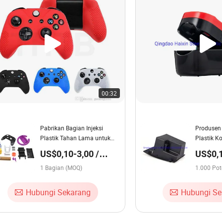
00:32
Pabrikan Bagian Injeksi
Produsen 
Plastik Tahan Lama untuk
Plastik Ko
Pembuatan Mould Gamepad
Kekuatan 
US$0,10-3,00 /
US$0,1
Kustom
Bagian
Bagia
1 Bagian (MOQ)
1.000 Po
Hubungi Sekarang
Hubungi Se