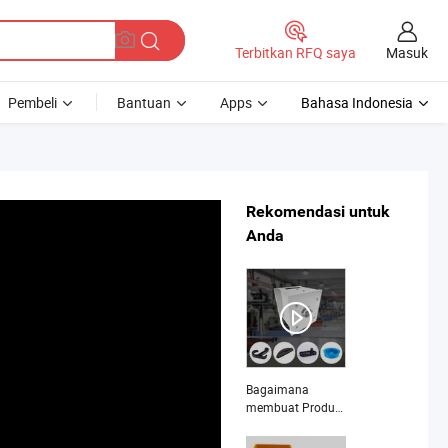
Masuk
Terbitkan RFQ saya
Pembeli
Bantuan
Apps
Bahasa Indonesia
Rekomendasi untuk
Anda
Bagaimana
membuat Produk
Injeksi Plastik
Pabrikan Kustom