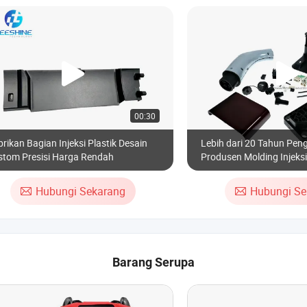
00:30
rikan Bagian Injeksi Plastik Desain
Lebih dari 20 Tahun Pe
stom Presisi Harga Rendah
Produsen Molding Injeks
Plastik Kendaraan dan Mo
Nylon
Hubungi Sekarang
Hubungi Se
Barang Serupa