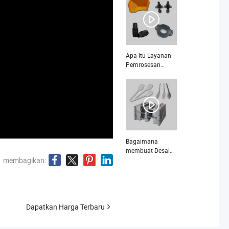
Beragam Cetakan
dan Bagian
Plastik
Apa itu Layanan
Pemrosesan
Kustom Bagian
Cetakan Injeksi
Plastik Produk
Cangkang ABS
Pencetakan
Injeksi
Bagaimana
membuat Desain
OEM Kustom
membagikan:
yang Disesuaikan
Pabrik Langsung
Presisi Tinggi
Pencetakan
Plastik Kustom
Dapatkan Harga Terbaru
Dekat Saya