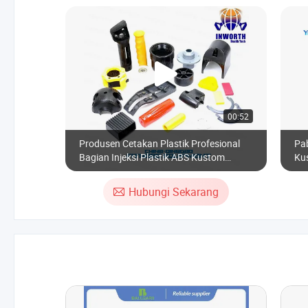
00:52
Produsen Cetakan Plastik Profesional
Pab
Bagian Injeksi Plastik ABS Kustom
Ku
Molding Injeksi Plastik Presisi Tinggi
Hubungi Sekarang