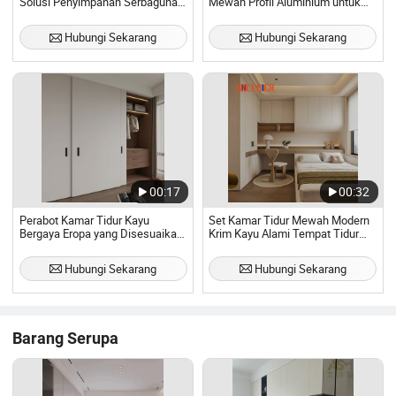
Solusi Penyimpanan Serbaguna
Mewah Profil Aluminium untuk
untuk Rumah Modern
Lemari Geser Walk-in
Hubungi Sekarang
Hubungi Sekarang
00:17
00:32
Perabot Kamar Tidur Kayu
Set Kamar Tidur Mewah Modern
Bergaya Eropa yang Disesuaikan
Krim Kayu Alami Tempat Tidur
Lemari Pakaian Basah Walk in
Terintegrasi Multifungsi Anak
untuk Anak-anak
Kustom Penyimpanan Suite
Hubungi Sekarang
Hubungi Sekarang
Utama Lemari Rumah
Barang Serupa