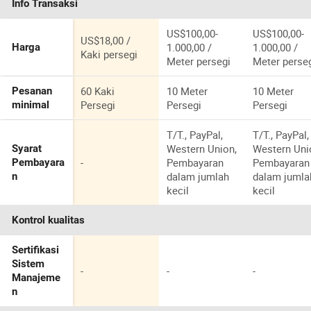
Info Transaksi
anak, Lemari
Geser Kayu
Solid
US$100,00-
US$100,00-
US$18,00 /
1.000,00 /
1.000,00 /
Harga
Kaki persegi
Meter persegi
Meter perse
60 Kaki
10 Meter
10 Meter
Pesanan
Persegi
Persegi
Persegi
minimal
T/T., PayPal,
T/T., PayPal,
Western Union,
Western Uni
Syarat
-
Pembayaran
Pembayaran
Pembayara
dalam jumlah
dalam jumla
n
kecil
kecil
Kontrol kualitas
Sertifikasi
Sistem
-
-
-
Manajeme
n