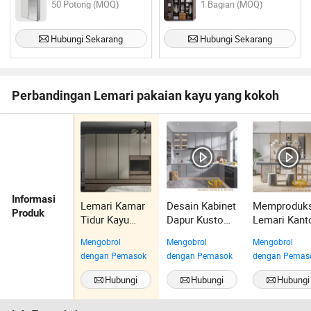
50 Potong (MOQ)
1 Bagian (MOQ)
Hubungi Sekarang
Hubungi Sekarang
Perbandingan Lemari pakaian kayu yang kokoh
Informasi
Lemari Kamar
Desain Kabinet
Memproduk
Produk
Tidur Kayu
Dapur Kustom
Lemari Kant
Nordik Modern
Rumah
Rumah Mod
Mengobrol
Mengobrol
Mengobrol
yang
Kontemporer
Kelas Tinggi
dengan Pemasok
dengan Pemasok
dengan Pemas
Disesuaikan,
Perabotan
Hubungi
Hubungi
Hubungi
Rumah untuk
Sekarang
Sekarang
Sekarang
Bayi dan Anak-