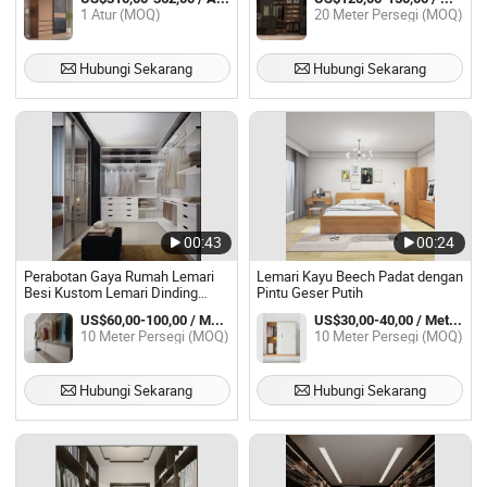
Lemari Kayu Kamar Tidur Lemari
Kaca Desain Lemari Pakaian
1 Atur (MOQ)
20 Meter Persegi (MOQ)
Hubungi Sekarang
Hubungi Sekarang
00:43
00:24
Perabotan Gaya Rumah Lemari
Lemari Kayu Beech Padat dengan
Besi Kustom Lemari Dinding
Pintu Geser Putih
Furnitur Kamar Tidur Ropero
US$60,00-100,00 / Meter persegi
US$30,00-40,00 / Meter persegi
Lemari Geser Modern Lemari
10 Meter Persegi (MOQ)
10 Meter Persegi (MOQ)
Foshan
Hubungi Sekarang
Hubungi Sekarang