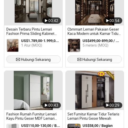
00:42
00:54
Desain Terbaru Pintu Lemari
Cbmmart Lemari Pakaian Geser
Fashion Prima Sliding Kabinet
Kaca Modern untuk Kamar Tidur
Berjalan Lemari Modern
Furnitur Kayu Lemari Berjalan
US$1.789,00-1.999,00 / Atur
US$499,00-899,00 / meters
1 Atur (MOQ)
5 meters (MOQ)
Hubungi Sekarang
Hubungi Sekarang
00:43
00:29
Fashion Rumah Furnitur Lemari
Set Furnitur Kamar Tidur Terlaris
Kayu Pintu Geser MDF Lemari
Lemari Pintu Geser Mewah
Tidur Kayu
US$110,00-130,00 / Bagian
US$58,00 / Bagian