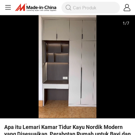
1
/
7
Apa itu Lemari Kamar Tidur Kayu Nordik Modern
yang Disesuaikan, Perabotan Rumah untuk Bayi dan