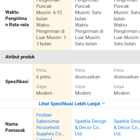
Puncak
Puncak
Puncak
Musim: 6-12
Musim: Satu
Musim: Sat
Waktu
bulan
bulan
bulan
Pengirima
Waktu
Waktu
Waktu
n Rata-rata
Pengiriman di
Pengiriman di
Pengiriman 
Luar Musim: 1-
Luar Musim:
Luar Musim:
3 bulan
Satu bulan
Satu bulan
Atribut produk
Pintu
Pintu
Pintu
6 pintu
disesuaikan
disesuaikan
Spesifikasi
Gaya
Gaya
Gaya
Modern
Modern
Modern
Lihat Spesifikasi Lebih Lanjut
Foshan
Sabeisimai
Sparkle Design
Sparkle Des
Nama
Household
& Decor Co.,
& Decor Co.,
Pemasok
Supplies Co.,
Ltd.
Ltd.
Limited