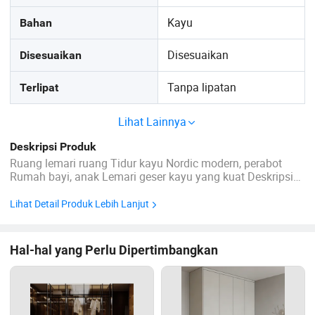
Kayu
Bahan
Disesuaikan
Disesuaikan
Tanpa lipatan
Terlipat
Lihat Lainnya
Deskripsi Produk
Ruang lemari ruang Tidur kayu Nordic modern, perabot
Rumah bayi, anak Lemari geser kayu yang kuat Deskripsi
Produk Kustomisasi Pribadi: Hanyutkan diri Anda dalam
kemewahan dengan fitur seperti pencahayaan LED, Kontrol
Lihat Detail Produk Lebih Lanjut
Kelembapan canggih, gantungan berputar yang nyaman,
dan batang gantung ...
Hal-hal yang Perlu Dipertimbangkan