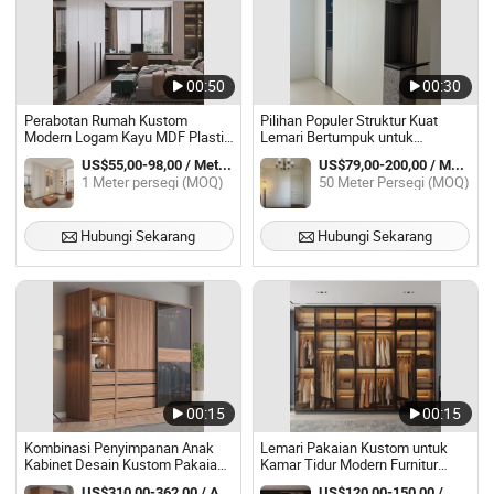
00:50
00:30
Perabotan Rumah Kustom
Pilihan Populer Struktur Kuat
Modern Logam Kayu MDF Plastik
Lemari Bertumpuk untuk
Lipat Geser Portable Kamar Tidur
Penggunaan Kamar Anak
US$55,00-98,00 / Meter persegi
US$79,00-200,00 / Meter persegi
Lemari Pakaian Walk-in Closet
1 Meter persegi (MOQ)
50 Meter Persegi (MOQ)
Hubungi Sekarang
Hubungi Sekarang
00:15
00:15
Kombinasi Penyimpanan Anak
Lemari Pakaian Kustom untuk
Kabinet Desain Kustom Pakaian
Kamar Tidur Modern Furnitur
Pintu Geser Bayi Modern Mewah
Lemari Pasangan dengan Pintu
US$310,00-362,00 / Atur
US$120,00-150,00 / Meter persegi