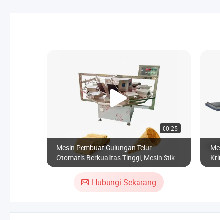
00:25
Mesin Pembuat Gulungan Telur
Me
Otomatis Berkualitas Tinggi, Mesin Stik
Kr
Wafer, Mesin Kerucut Es Krim
Me
Hubungi Sekarang