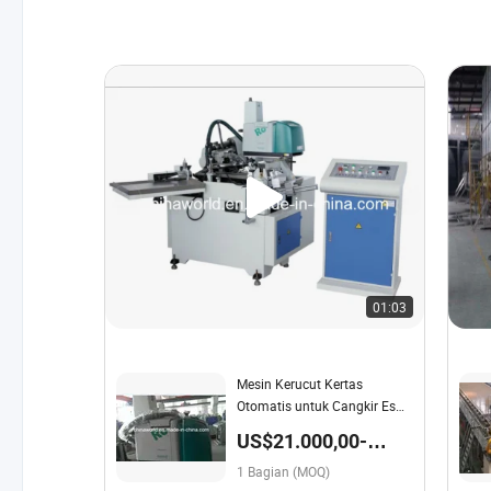
01:03
Mesin Kerucut Kertas
Otomatis untuk Cangkir Es
Krim
US$21.000,00-
23.000,00 / Bagian
1 Bagian (MOQ)