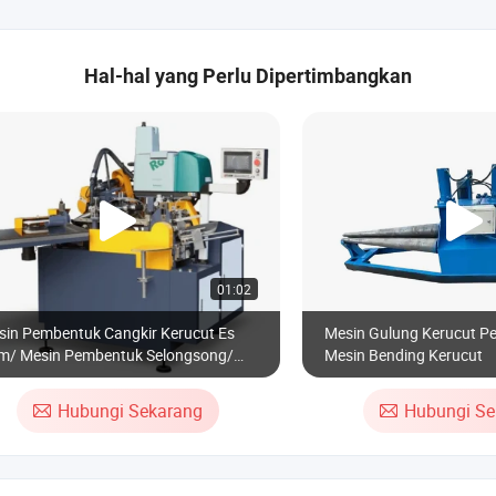
Hal-hal yang Perlu Dipertimbangkan
01:02
sin Pembentuk Cangkir Kerucut Es
Mesin Gulung Kerucut P
im/ Mesin Pembentuk Selongsong/
Mesin Bending Kerucut
sin Kerucut
Hubungi Sekarang
Hubungi Se