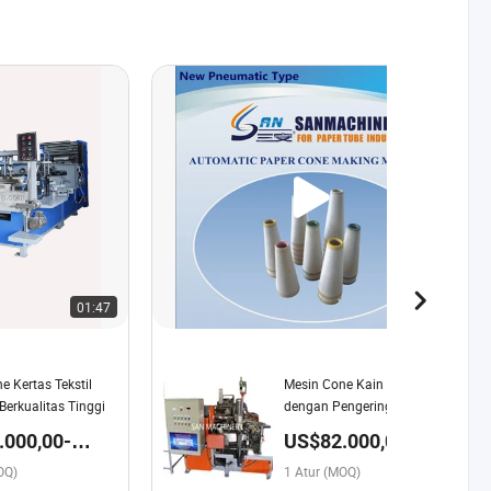
01:47
02:03
e Kertas Tekstil
Mesin Cone Kain Otomatis
Berkualitas Tinggi
dengan Pengering Pemanas
Listrik
.000,00-
US$82.000,00 /
0,00 / Atur
Atur
OQ)
1 Atur (MOQ)