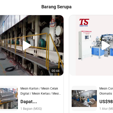
Barang Serupa
00:44
Mesin Karton / Mesin Cetak
Mesin Con
Digital / Mesin Kertas / Mesin
Otomatis 
Kerucut Kertas
Dapat
US$98
dinegosiasikan
108.00
1 Bagian (MOQ)
1 Atur (M