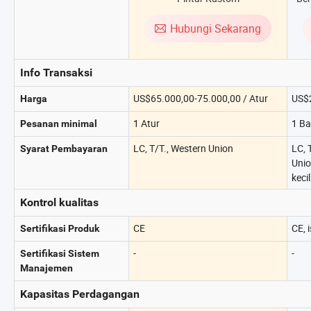
2460L*1620W*1780h Mesin
Kerucut Kertas
Hubungi Sekarang
Info Transaksi
US$65.000,00-75.000,00 / Atur
US$2
Harga
1 Atur
1 Ba
Pesanan minimal
LC, T/T., Western Union
LC, 
Syarat Pembayaran
Unio
kecil
Kontrol kualitas
CE
CE, 
Sertifikasi Produk
-
-
Sertifikasi Sistem
Manajemen
Kapasitas Perdagangan