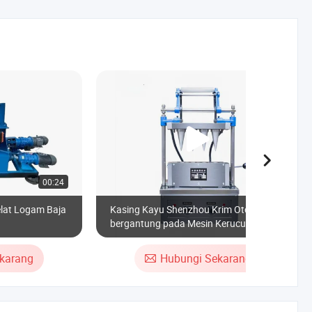
00:24
00:59
elat Logam Baja
Kasing Kayu Shenzhou Krim Otomatis
bergantung pada Mesin Kerucut Es
Wafer Model
karang
Hubungi Sekarang