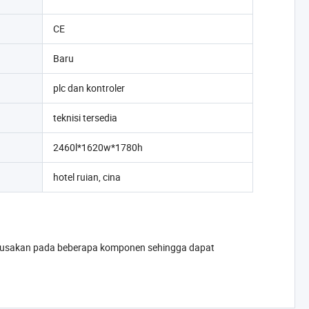
CE
Baru
plc dan kontroler
teknisi tersedia
2460l*1620w*1780h
hotel ruian, cina
erusakan pada beberapa komponen sehingga dapat