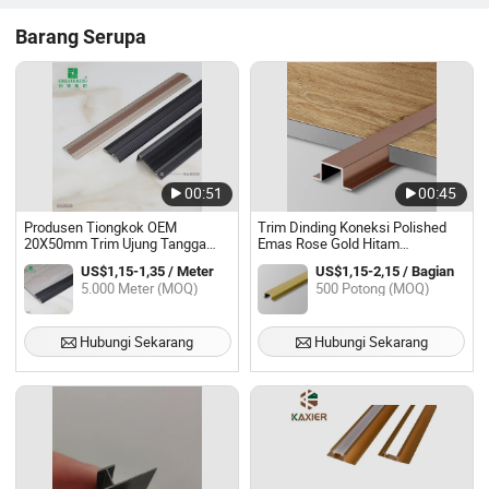
Barang Serupa
00:51
00:45
Produsen Tiongkok OEM
Trim Dinding Koneksi Polished
20X50mm Trim Ujung Tangga
Emas Rose Gold Hitam
Hitam dengan Sisipan Karet
Mengkilap Trim Keramik Profil
US$1,15-1,35 / Meter
US$1,15-2,15 / Bagian
Aluminium Trim Panel Pembagi
5.000 Meter (MOQ)
500 Potong (MOQ)
Garis
Hubungi Sekarang
Hubungi Sekarang