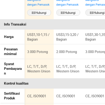
Aluminium
Logam
Aluminium
dengan Pemasok
dengan Pemasok
dengan Pemas
untuk Pasar
Lembah Atap
Siding Trim
AS dengan
Flashing untuk
USA dengan
Hubungi
Hubungi
Hubungi
Fascia Soffit
Pasar
Harga Terba
Sekarang
Sekarang
Sekarang
USA/Kanada
Info Transaksi
US$1,10-1,15 /
US$3,15-3,20 /
US$1,30-1,35
Harga
Bagian
Bagian
Bagian
Pesanan
3.000 Potong
2.000 Potong
3.000 Poton
minimal
Syarat
LC, T/T., D/P,
LC, T/T., D/P,
LC, T/T., D/P
Pembayara
Western Union
Western Union
Western Uni
n
Kontrol kualitas
Sertifikasi
CE, ISO9001
CE, ISO9001
CE, ISO9001
Produk