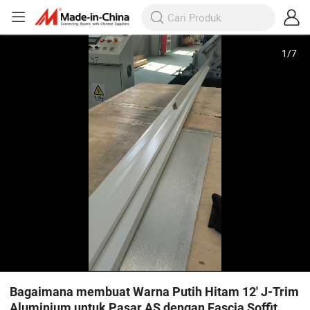
1
/
7
Bagaimana membuat Warna Putih Hitam 12' J-Trim
Aluminium untuk Pasar AS dengan Fascia Soffit