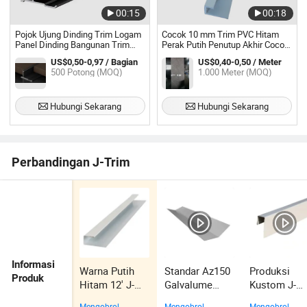
00:15
00:18
Pojok Ujung Dinding Trim Logam
Cocok 10 mm Trim PVC Hitam
Panel Dinding Bangunan Trim
Perak Putih Penutup Akhir Cocok
Ubin Aluminium
Panel PVC
US$0,50-0,97 / Bagian
US$0,40-0,50 / Meter
500 Potong (MOQ)
1.000 Meter (MOQ)
Hubungi Sekarang
Hubungi Sekarang
Perbandingan J-Trim
Informasi
Warna Putih
Standar Az150
Produksi
Produk
Hitam 12' J-
Galvalume
Kustom J-
Trim
V/W Tipe
Channel Tri
Mengobrol
Mengobrol
Mengobrol