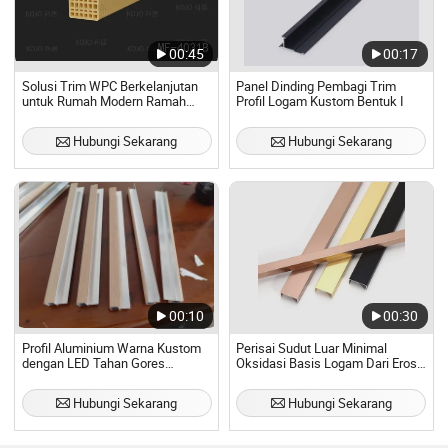
00:45
00:17
Solusi Trim WPC Berkelanjutan
Panel Dinding Pembagi Trim
untuk Rumah Modern Ramah
Profil Logam Kustom Bentuk I
Lingkungan
Hubungi Sekarang
Hubungi Sekarang
00:10
00:30
Profil Aluminium Warna Kustom
Perisai Sudut Luar Minimal
dengan LED Tahan Gores
Oksidasi Basis Logam Dari Erosi
Penutup Ujung Alu Laminasi Foil
Bagian
PVC Termal untuk Sistem Dinding
Hubungi Sekarang
Hubungi Sekarang
Interior