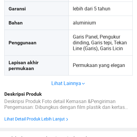
lebih dari 5 tahun
Garansi
aluminium
Bahan
Garis Panel, Pengukur
dinding, Garis tepi, Tekan
Penggunaan
Line (Garis), Garis Licin
Lapisan akhir
Permukaan yang elegan
permukaan
Lihat Lainnya
Deskripsi Produk
Deskripsi Produk Foto detail Kemasan &Pengiriman
Pengemasan: Dibungkus dengan film plastik dan kertas
tahan air di dalamnya, dikemas dengan lembaran baja
galvanisasi di luar, dilapisi oleh strip baja,didukung oleh
Lihat Detail Produk Lebih Lanjut
palet baja. Pengiriman: Dikirim dalam 20 hari setelah ...