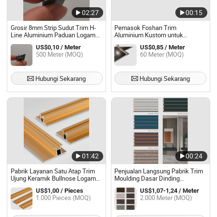
02:27
00:15
Grosir 8mm Strip Sudut Trim H-
Pemasok Foshan Trim
Line Aluminium Paduan Logam
Aluminium Kustom untuk
untuk Lembaran Marmer PVC
Dekorasi Dinding Lantai
US$0,10 / Meter
US$0,85 / Meter
Panel Dinding WPC
500 Meter (MOQ)
60 Meter (MOQ)
Hubungi Sekarang
Hubungi Sekarang
01:42
00:24
Pabrik Layanan Satu Atap Trim
Penjualan Langsung Pabrik Trim
Ujung Keramik Bullnose Logam
Moulding Dasar Dinding
Trim Ujung Keramik Melengkung
Berkualitas Tinggi Latar Belakang
US$1,00 / Pieces
US$1,07-1,24 / Meter
Produksi Grosir
1.000 Pieces (MOQ)
2.000 Meter (MOQ)