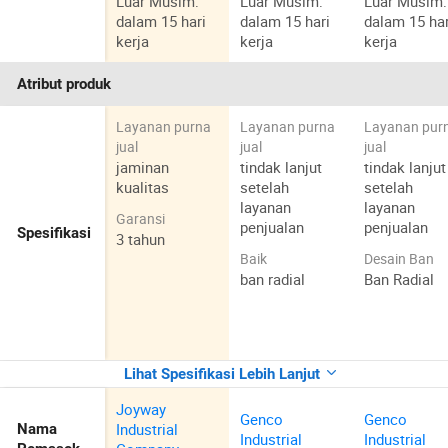
Luar Musim:
Luar Musim:
Luar Musim:
dalam 15 hari
dalam 15 hari
dalam 15 har
kerja
kerja
kerja
Atribut produk
Layanan purna
Layanan purna
Layanan pur
jual
jual
jual
jaminan
tindak lanjut
tindak lanjut
kualitas
setelah
setelah
layanan
layanan
Garansi
penjualan
penjualan
Spesifikasi
3 tahun
Baik
Desain Ban
ban radial
Ban Radial
Lihat Spesifikasi Lebih Lanjut
Joyway
Genco
Genco
Industrial
Nama
Industrial
Industrial