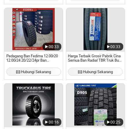
00:33
00:33
Pedagang Ban Fedima 12.00r20
Harga Terbaik Grosir Pabrik Cina
12.00r24 20/22/24pr Ban
Semua Ban Radial TBR Truk Bus
Truk/Bus Radial Tahan Lama
Baru DOT Tanpa Tabung ECE
R117 Gcc 11r22.5 12r22.5 13r22.5
Hubungi Sekarang
Hubungi Sekarang
12r24.5
00:16
00:25