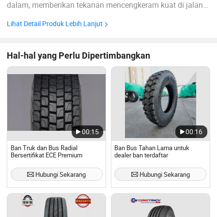
dalam, memberikan tekanan mencengkeram kuat di jalan
yang buruk; Desain rusuk yang terjalin di blok pola,
mencegah agar meraba-raba agar tidak bisa bocor,
Lihat Detail Produk Lebih Lanjut
menghasilkan ketahanan robek yang lebih baik dan
performa anti bocor. CP989 ...
Hal-hal yang Perlu Dipertimbangkan
00:15
00:16
Ban Truk dan Bus Radial
Ban Bus Tahan Lama untuk
Bersertifikat ECE Premium
dealer ban terdaftar
Hubungi Sekarang
Hubungi Sekarang