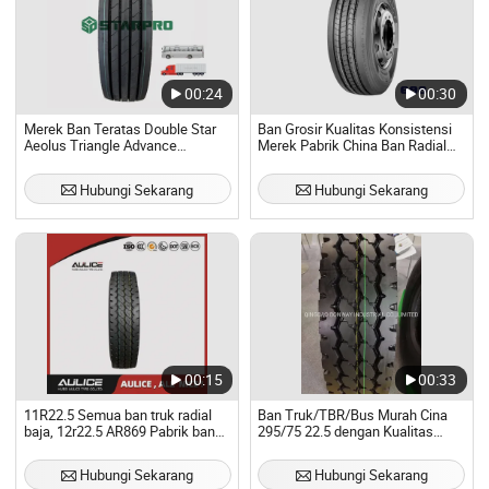
00:24
00:30
Merek Ban Teratas Double Star
Ban Grosir Kualitas Konsistensi
Aeolus Triangle Advance
Merek Pabrik China Ban Radial
Chaoyang /Linglong 11r22.5
TBR Truk Bus dengan Harga
12r22.5 295/80r22.5 315/80r22.5
Murah 11r22.5 315/80r22.5
Hubungi Sekarang
Hubungi Sekarang
13r22.5 385/65r22.5 Ban Truk
295/80r22.5
Radial Bus
00:15
00:33
11R22.5 Semua ban truk radial
Ban Truk/TBR/Bus Murah Cina
baja, 12r22.5 AR869 Pabrik ban
295/75 22.5 dengan Kualitas
TBR/OTR AULICE, Ban truk dan
Tinggi
bus tubeless dengan sertifikat
Hubungi Sekarang
Hubungi Sekarang
DOT, SNI, GCC