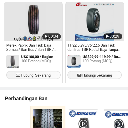
00:34
00:29
Merek Pabrik Ban Truk Baja
11r22.5 295/75r22.5 Ban Truk
Semua / Ban Bus / Ban TBR /
dan Bus TBR Radial Baja Tanpa
Ban Radial Trailer 8r22.5, 9r22.5,
Tabung Cina
US$100,00 / Bagian
US$29,99-119,99 / Bagian
10r22.5, 11r22.5, 12r22.5,
100 Potong (MOQ)
100 Potong (MOQ)
295/80r22.5, 315/80r22.5
Hubungi Sekarang
Hubungi Sekarang
Perbandingan Ban