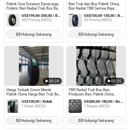
Pabrik Cina Duraturn Dynacargo
Ban Truk dan Bus Pabrik China,
Frideric Ban Radial Truk Bus Ban
Ban Radial TBR Semua Baja
Headway Horizon TBR HD658
12r22.5,11r22.5,11r24.5,295/75r22.5,
US$195,00-200,00 / Bagian
US$100,00-150,00 / Bagian
11r22.5 12.00r20 255/100r16
200 Potong (MOQ)
50 Potong (MOQ)
Hoa15 7.50r16 8.25r16 10.00r20
Hubungi Sekarang
Hubungi Sekarang
00:24
00:25
Harga Terbaik Grosir Merek
TBR Radial Truk Bus Ban,
Pabrik China Harga Ban Truk Bus
Produsen Ban, Pabrik China
Radial TBR dengan Harga Murah
Harga Grosir, Ban Tanpa Tabung,
US$100,00 / Kotak
US$80,00-180,00 / Bagian
315/80r22.5 11r22.5 12r22.5
Aksesoris Ban, Ban Grosir, Ban
1 Kotak (MOQ)
1 Bagian (MOQ)
12.00r20
Truk Semi 295/75/22.5
Hubungi Sekarang
Hubungi Sekarang