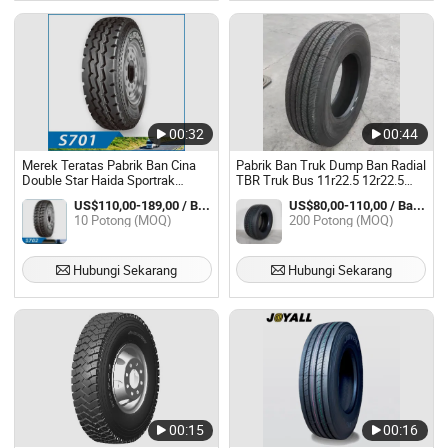
00:32
00:44
Merek Teratas Pabrik Ban Cina
Pabrik Ban Truk Dump Ban Radial
Double Star Haida Sportrak
TBR Truk Bus 11r22.5 12r22.5
Surmount Diskon Ban TBR PCR
13r22.5 315/80r22.5 295/80r22.5
US$110,00-189,00 / Bagian
US$80,00-110,00 / Bagian
OTR Ban Radial Truk Berat Bus
385/65r22.5 215/235/75r17.5
10 Potong (MOQ)
200 Potong (MOQ)
Tyre
295/75r22.5 Harga Grosir Ban
Hubungi Sekarang
Hubungi Sekarang
00:15
00:16