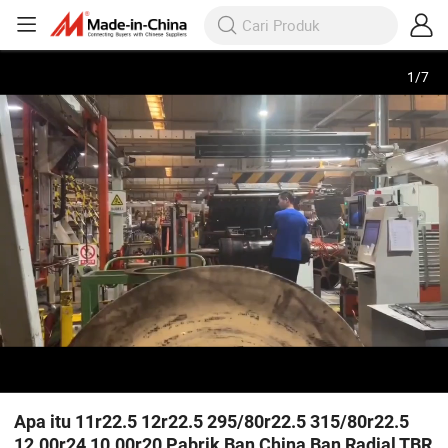
1
/
7
Apa itu 11r22.5 12r22.5 295/80r22.5 315/80r22.5
12.00r24 10.00r20 Pabrik Ban China Ban Radial TBR