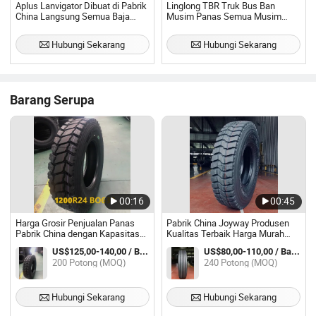
Aplus Lanvigator Dibuat di Pabrik
Linglong TBR Truk Bus Ban
China Langsung Semua Baja
Musim Panas Semua Musim
Tahan Aus Berat TBR Truk&Bus
Mengemudi Steer Trailer Ban,
Tire11r22.5 12r22.5 295/80r22.5
Lrd71 Ktd301 D905 D928 Ktd303,
Hubungi Sekarang
Hubungi Sekarang
315/80r22.5 12.00r20
11r22.5 11r24.5 295/75r22.5
285/75r24.5 215/75r17.5
Barang Serupa
00:16
00:45
Harga Grosir Penjualan Panas
Pabrik China Joyway Produsen
Pabrik China dengan Kapasitas
Kualitas Terbaik Harga Murah
Berat Truk Ban Bus untuk Semua
Semua Baja Radial TBR Ban Truk
US$125,00-140,00 / Bagian
US$80,00-110,00 / Bagian
Posisi Roda Trailer Steer Drive
Bus Copartner Haida 11r22.5
200 Potong (MOQ)
240 Potong (MOQ)
TBR 295/80r22.5 11r22.5
315/80r22.5 12.00r20 12r22.5
12.00r24 Ban
Hubungi Sekarang
Hubungi Sekarang