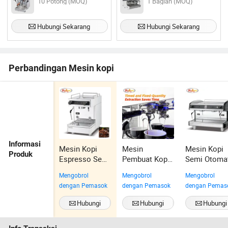
10 Potong (MOQ)
1 Bagian (MOQ)
Hubungi Sekarang
Hubungi Sekarang
Perbandingan Mesin kopi
Informasi
Mesin Kopi
Mesin
Mesin Kopi
Produk
Espresso Semi
Pembuat Kopi
Semi Otoma
Otomatis
Expresso
Mesin
Mengobrol
Mengobrol
Mengobrol
Komersial
Standar
Cappuccino
dengan Pemasok
dengan Pemasok
dengan Pemas
Profesional
Cappuccino /
Italia Mesin
Badan
Mesin Kopi
Espresso
Hubungi
Hubungi
Hubungi
Stainless Steel
Amerika Es
Mesin Kopi
Sekarang
Sekarang
Sekarang
K101t
Profesional