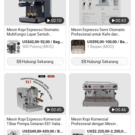
00:10
00:43
Mesin Kopi Espresso Otomatis
Mesin Espresso Semi Otomatis
Multifungsi Layar Sentuh
Profesional untuk Kafe dan
Komersial Profesional dengan
Penggunaan Kedai Kopi
US$42,00-52,00 / Bagian
US$95,00-100,00 / Bagian
Penggembun Susu
500 Potong (MOQ)
1 Bagian (MOQ)
Hubungi Sekarang
Hubungi Sekarang
00:45
00:46
Mesin Kopi Espresso Komersial
Mesin Kopi Komersial
15bar Pompa Getaran E61 Italia
Profesional dengan Mesin
Klasik Profesional untuk Kafe
Espresso Semi Otomatis Dua
US$349,00-659,00 / Bagian
US$2.225,00-2.250,00 / Bagian
Grup