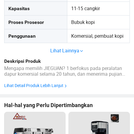
11-15 cangkir
Kapasitas
Bubuk kopi
Proses Prosesor
Komersial, pembuat kopi
Penggunaan
Lihat Lainnya
Deskripsi Produk
Mengapa memilih JIEGUAN? 1.berfokus pada peralatan
dapur komersial selama 20 tahun, dan menerima pujian
bintang 5 dari lebih dari 8000+ pelanggan 2.Products
memiliki sertifikasi CE, CSA dan Intertek serta pengalaman
Lihat Detail Produk Lebih Lanjut
ekspor yang kaya 3.Peralatan terintegrasi penuh, multi-
saluran ...
Hal-hal yang Perlu Dipertimbangkan