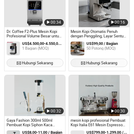
00:34
00:16
Dr. Coffee F2-Plus Mesin Kopi
Mesin Kopi Otomatis Penuh
Profesional Volume Besar untuk
dengan Penggiling, Layar Sentuh
Stasiun Pengisian Bahan Bakar
Besar, Pembuat Cappuccino dan
US$4.500,00-4.550,00 / Bagian
US$99,00 / Bagian
Espresso Cerdas
1 Bagian (MOQ)
50 Potong (MOQ)
Hubungi Sekarang
Hubungi Sekarang
00:32
00:30
Gaya Fashion 300ml 500ml
mesin kopi profesional Pembuat
Pembuat Kopi Siphon Kaca
Kopi Italia E61 Mesin Espresso
Borosilikat Tinggi untuk Dijual
Komersial Semi Otomatis Dua
US$8,00-11,00 / Bagian
US$799,00-1.299,00 / Bagian
Grup di China