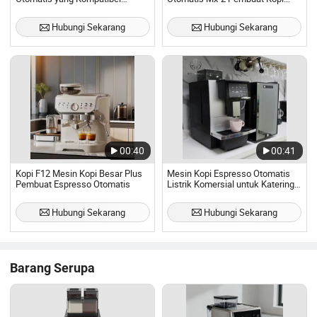
dengan Pemanggangan,
Komersial dengan 14L Boiler
Dispenser Air Panas Dingin dari
Tembaga 3000W
Hubungi Sekarang
Hubungi Sekarang
Peralatan Kopi Horeca
00:40
00:41
Kopi F12 Mesin Kopi Besar Plus
Mesin Kopi Espresso Otomatis
Pembuat Espresso Otomatis
Listrik Komersial untuk Katering
Kafe Pembuat Cappuccino
dengan Penggiling
Hubungi Sekarang
Hubungi Sekarang
Barang Serupa