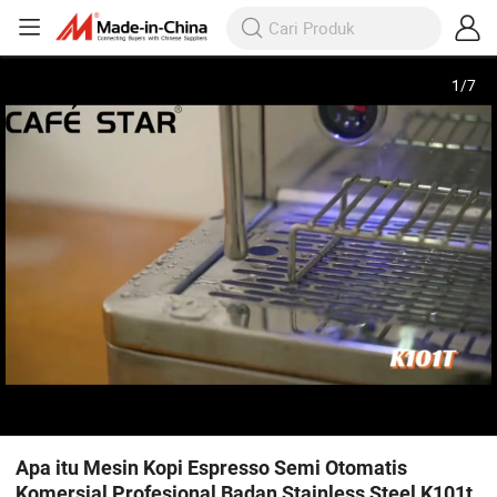
1
/
7
Apa itu Mesin Kopi Espresso Semi Otomatis
Komersial Profesional Badan Stainless Steel K101t