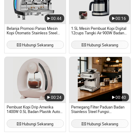
00:44
00:16
Belanja Promosi Panas Mesin
1.5L Mesin Pembuat Kopi Digital
Kopi Otomatis Stainless Steel
12cups Tangki Air 900W Badan
Body/9bar
Stainless Steel dengan Filter
yang Dapat Dilepas
Hubungi Sekarang
Hubungi Sekarang
00:24
00:40
Pembuat Kopi Drip Amerika
Pemegang Filter Paduan Badan
1400W 0.5L Badan Plastik Auto
Stainless Steel Fungsi
Bersih Termostat
Penggilingan Otomatis
Perlindungan Terhadap Overheat
Hubungi Sekarang
Hubungi Sekarang
Katup Keamanan Mesin Kopi
Brew Rumahan yang Praktis