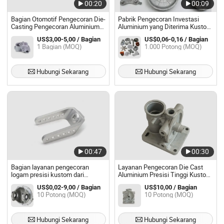
00:20
00:09
Bagian Otomotif Pengecoran Die-
Pabrik Pengecoran Investasi
Casting Pengecoran Aluminium
Aluminium yang Diterima Kustom
Pengecoran Die-Casting Aksesori
di Cina
US$3,00-5,00 / Bagian
US$0,06-0,16 / Bagian
Die-Casting Tahan Lama untuk
1 Bagian (MOQ)
1.000 Potong (MOQ)
Penggunaan Industri
Hubungi Sekarang
Hubungi Sekarang
00:47
00:30
Bagian layanan pengecoran
Layanan Pengecoran Die Cast
logam presisi kustom dari
Aluminium Presisi Tinggi Kustom
kuningan, seng, titanium, baja
Bagian Motor Logam Pengecoran
US$0,02-9,00 / Bagian
US$10,00 / Bagian
tahan karat, aluminium, besi, dan
Die
10 Potong (MOQ)
10 Potong (MOQ)
pengecoran investasi, pasir, serta
cetakan
Hubungi Sekarang
Hubungi Sekarang