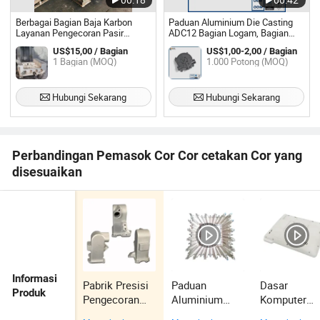
Berbagai Bagian Baja Karbon
Paduan Aluminium Die Casting
Layanan Pengecoran Pasir
ADC12 Bagian Logam, Bagian
Tekanan Gravitasi
Pengecoran Aluminium, Layanan
US$15,00 / Bagian
US$1,00-2,00 / Bagian
Pengecoran dan Pemesinan CNC
1 Bagian (MOQ)
1.000 Potong (MOQ)
Hubungi Sekarang
Hubungi Sekarang
Perbandingan Pemasok Cor Cor cetakan Cor yang
disesuaikan
Informasi
Pabrik Presisi
Paduan
Dasar
Produk
Pengecoran
Aluminium
Komputer
China,
OEM
Pengecoran