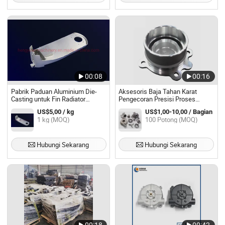
00:08
00:16
Pabrik Paduan Aluminium Die-
Aksesoris Baja Tahan Karat
Casting untuk Fin Radiator
Pengecoran Presisi Proses
Aluminium/Perumahan Motor
Pengecoran Pengecoran Presisi
US$5,00 / kg
US$1,00-10,00 / Bagian
Paduan Seng Bagian Sepeda
Kustomisasi Non-Standar
1 kg (MOQ)
100 Potong (MOQ)
Motor/Bagian Perumahan
Cetakan Bagian Casting
Hubungi Sekarang
Hubungi Sekarang
00:18
00:42