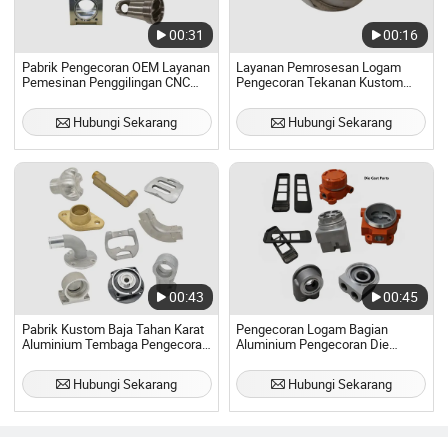
00:31
00:16
Pabrik Pengecoran OEM Layanan
Layanan Pemrosesan Logam
Pemesinan Penggilingan CNC
Pengecoran Tekanan Kustom
Pasir Die Investasi Lilin Hilang
untuk Bagian Aluminium Die-Cast
Pengecoran Presisi Pengecoran
Kuningan Kustom Pabrik
Hubungi Sekarang
Hubungi Sekarang
Pengecoran Qingdao
00:43
00:45
Pabrik Kustom Baja Tahan Karat
Pengecoran Logam Bagian
Aluminium Tembaga Pengecoran
Aluminium Pengecoran Die
Die Bagian Logam
Presisi
Hubungi Sekarang
Hubungi Sekarang