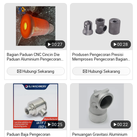
00:27
00:28
Bagian Paduan CNC Cincin Die
Produsen Pengecoran Presisi
Paduan Aluminium Pengecoran
Memproses Pengecoran Bagian
Paduan Suku Cadang Pemotong
Non-Standar Berbasis Gravitasi
Gabungan
dan 304 Pengecoran Presisi Baja
Hubungi Sekarang
Hubungi Sekarang
Tahan Karat
00:25
00:22
Paduan Baja Pengecoran
Penuangan Gravitasi Aluminium