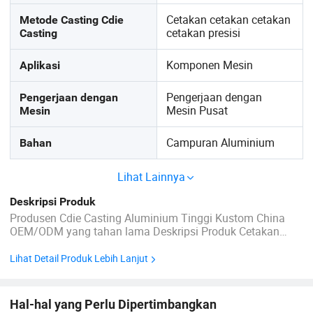
Cetakan cetakan cetakan
Metode Casting Cdie
cetakan presisi
Casting
Komponen Mesin
Aplikasi
Pengerjaan dengan
Pengerjaan dengan
Mesin Pusat
Mesin
Campuran Aluminium
Bahan
Lihat Lainnya
Deskripsi Produk
Produsen Cdie Casting Aluminium Tinggi Kustom China
OEM/ODM yang tahan lama Deskripsi Produk Cetakan
cetakan keras aluminium merupakan proses casting presisi
yang melibatkan campuran aluminium cair ke dalam
Lihat Detail Produk Lebih Lanjut
cetakan logam presisi dengan tekanan tinggi dan
kecepatan tinggi, diikuti oleh ...
Hal-hal yang Perlu Dipertimbangkan