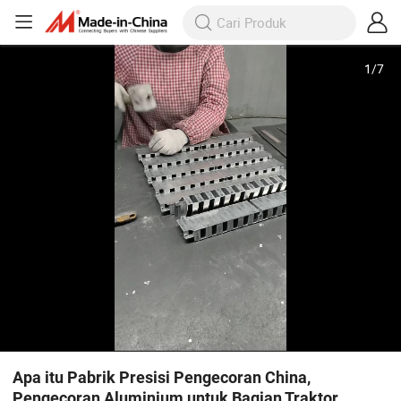
1
/
7
Apa itu Pabrik Presisi Pengecoran China,
Pengecoran Aluminium untuk Bagian Traktor,