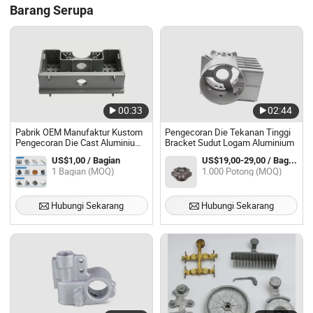
Barang Serupa
00:33
02:44
Pabrik OEM Manufaktur Kustom
Pengecoran Die Tekanan Tinggi
Pengecoran Die Cast Aluminium
Bracket Sudut Logam Aluminium
Enclosure untuk Peralatan Aman
US$1,00 / Bagian
US$19,00-29,00 / Bagian
Layanan Pengecoran Die Presisi
1 Bagian (MOQ)
1.000 Potong (MOQ)
Hubungi Sekarang
Hubungi Sekarang