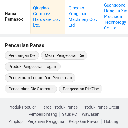
Guangdong
Qingdao
Qingdao
Hong Fu Xin
Compass
Yonglihao
Nama
Precision
Hardware Co.,
Machinery Co.,
Pemasok
Technology
Ltd.
Ltd.
Co.,ltd
Pencarian Panas
Penuangan Die
Mesin Pengecoran Die
Produk Pengecoran Logam
Pengecoran Logam Dan Pemesinan
Pencetakan Die Otomatis
Pengecoran Die Zinc
Produk Populer
Harga Produk Panas
Produk Panas Grosir
Pembeli bintang
Situs PC
Wawasan
Amplop
Perjanjian Pengguna
Kebijakan Privasi
Hubungi