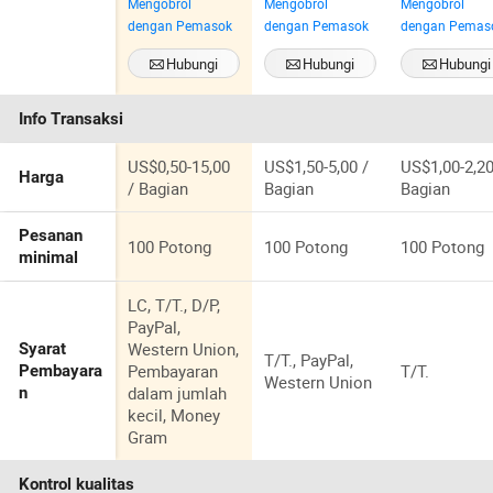
Mengobrol
Mengobrol
Mengobrol
Pengecoran
Pengecoran
Die Anodize
dengan Pemasok
dengan Pemasok
dengan Pemas
Aluminium
Die Presisi
untuk Bagian
OEM untuk
Hubungi
Hubungi
Hubungi
Traktor, Bagian
Cangkang
Sekarang
Sekarang
Sekarang
Pengecoran
Filter
Info Transaksi
Logam/Pengec
oran dengan
Layanan
US$0,50-15,00
US$1,50-5,00 /
US$1,00-2,20
Harga
Kustom
/ Bagian
Bagian
Bagian
Pesanan
100 Potong
100 Potong
100 Potong
minimal
LC, T/T., D/P,
PayPal,
Western Union,
Syarat
T/T., PayPal,
Pembayaran
T/T.
Pembayara
Western Union
dalam jumlah
n
kecil, Money
Gram
Kontrol kualitas