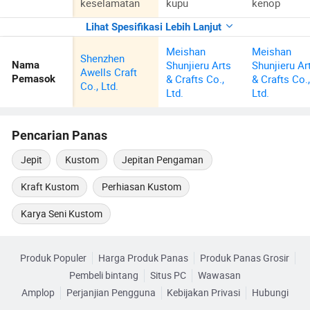
keselamatan
kupu
kenop
Lihat Spesifikasi Lebih Lanjut
Meishan
Meishan
Shenzhen
Shunjieru Arts
Shunjieru Ar
Nama
Awells Craft
& Crafts Co.,
& Crafts Co.
Pemasok
Co., Ltd.
Ltd.
Ltd.
Pencarian Panas
Jepit
Kustom
Jepitan Pengaman
Kraft Kustom
Perhiasan Kustom
Karya Seni Kustom
Produk Populer
Harga Produk Panas
Produk Panas Grosir
Pembeli bintang
Situs PC
Wawasan
Amplop
Perjanjian Pengguna
Kebijakan Privasi
Hubungi