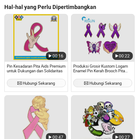
Hal-hal yang Perlu Dipertimbangkan
00:16
00:22
Pin Kesadaran Pita Aids Premium
Produksi Grosir Kustom Logam
untuk Dukungan dan Solidaritas
Enamel Pin Kerah Brooch Pita
Kanker Ginjal Payudara Bunuh
Diri Pita Ungu Kupu-Kupu
Hubungi Sekarang
Hubungi Sekarang
Kesadaran Kekerasan Dalam
Rumah
00:47
00:27