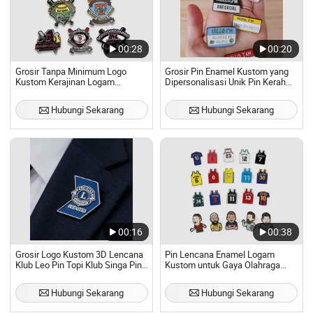
00:28
00:20
Grosir Tanpa Minimum Logo
Grosir Pin Enamel Kustom yang
Kustom Kerajinan Logam
Dipersonalisasi Unik Pin Kerah
Emblem Fashion Tombol Logam
Pin Enamel Lunak
Lencana Enamel Lunak Keras
Hubungi Sekarang
Hubungi Sekarang
Logam Glitter Bisbol
Perdagangan Lencana Pin Lapel
00:16
00:38
Grosir Logo Kustom 3D Lencana
Pin Lencana Enamel Logam
Klub Leo Pin Topi Klub Singa Pin
Kustom untuk Gaya Olahraga
Enamel Keras Lunak Magnet
Jersey Bola Basket Pemain
Lencana Pin Kerah untuk Pakaian
Sepak Bola
Hubungi Sekarang
Hubungi Sekarang
Topi dengan Desain Gratis