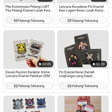
Pita Kustomisasi Pelangi LGBT
Lencana Kesadaran Pin Enamel
Pita Pelangi Enamel Lunak Keras
Kain Logam Keras Lunak Kustom
Paduan Seng Kartun Penanda
Pabrik
Kesadaran Terlaris
Hubungi Sekarang
Hubungi Sekarang
00:45
00:30
Desain Kustom Karakter Anime
Pin Enamel Keras Ramah
Lencana Enamel Pabrikan OEM
Lingkungan yang Dapat
ODM Pin Kerah
Disesuaikan untuk Hadiah yang
Unik
Hubungi Sekarang
Hubungi Sekarang