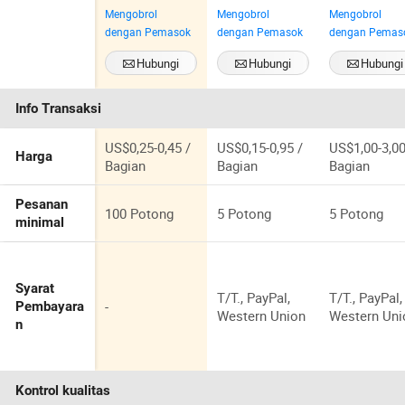
Penggalangan
Minimum
Logo Souven
Mengobrol
Mengobrol
Mengobrol
Dana dan
Kerajinan
Gesper Sab
dengan Pemasok
dengan Pemasok
dengan Pemas
Acara
Logam Desain
Logam Padu
Komunitas
DIY Lencana
Seng 3D
Hubungi
Hubungi
Hubungi
Logo Kustom
Sekarang
Sekarang
Sekarang
Pin Kerah Pin
Info Transaksi
Enamel
US$0,25-0,45 /
US$0,15-0,95 /
US$1,00-3,00
Harga
Bagian
Bagian
Bagian
Pesanan
100 Potong
5 Potong
5 Potong
minimal
Syarat
T/T., PayPal,
T/T., PayPal,
-
Pembayara
Western Union
Western Uni
n
Kontrol kualitas