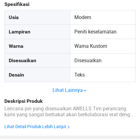
Spesifikasi
Modern
Usia
Peniti keselamatan
Lampiran
Warna Kustom
Warna
Disesuaikan
Disesuaikan
Teks
Desain
Lihat Lainnya
Deskripsi Produk
Lencana pin yang disesuaikan AWELLS Tim perancang
kami yang sangat berbakat akan berkolaborasi erat dengan
Anda untuk menciptakan sebuah desain satu-satunya yang
benar-benar mewujudkan identitas unik merek Anda. Baik
Lihat Detail Produk Lebih Lanjut
itu logo perusahaan atau desain alegoratif, lencana pin kita
yang dipesan habis ...