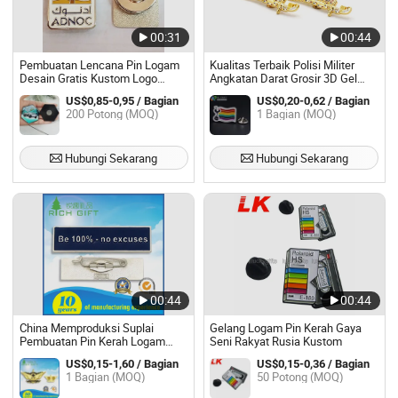
00:31
00:44
Pembuatan Lencana Pin Logam
Kualitas Terbaik Polisi Militer
Desain Gratis Kustom Logo
Angkatan Darat Grosir 3D Gel
Kartun Label Keras dan Lunak
Lencana Tali ID Pemegang
US$0,85-0,95 / Bagian
US$0,20-0,62 / Bagian
Bros Anime Pin Enamel Magnet
Lencana Logam
200 Potong (MOQ)
1 Bagian (MOQ)
untuk Topi Pakaian
Hubungi Sekarang
Hubungi Sekarang
00:44
00:44
China Memproduksi Suplai
Gelang Logam Pin Kerah Gaya
Pembuatan Pin Kerah Logam
Seni Rakyat Rusia Kustom
Kustom Murah
US$0,15-1,60 / Bagian
US$0,15-0,36 / Bagian
1 Bagian (MOQ)
50 Potong (MOQ)