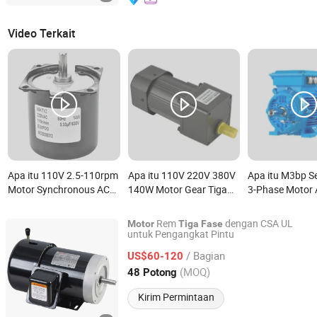
Video Terkait
Apa itu 110V 2.5-110rpm
Apa itu 110V 220V 380V
Apa itu M3bp S
Motor Synchronous AC
140W Motor Gear Tiga
3-Phase Motor
Kecepatan Rendah
Fase Pengurang
Induksi untuk A
Motor Gear Metal
Kecepatan 1500rpm
Proses
Rem
dengan CSA UL
Motor
Tiga
Fase
Reducer Fase Tunggal
untuk Pengangkat Pintu
Cixi Waylead Electric Motor Manufacturing Co., Ltd.
untuk BBQ Tirai
/ Bagian
US$60-120
Zhejiang, China
Harga mulai 2011
(MOQ)
48 Potong
Kirim Permintaan