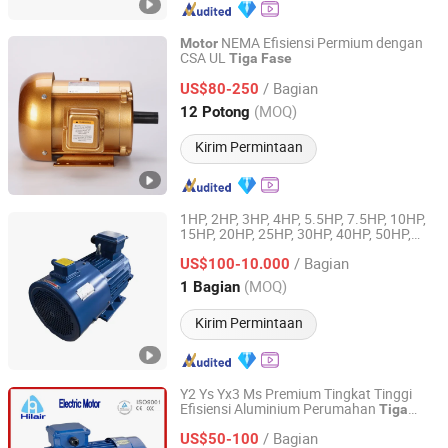
NEMA Efisiensi Permium dengan
Motor
CSA UL
Tiga
Fase
Cixi Waylead Electric Motor Manufacturing Co., Ltd.
/ Bagian
US$80-250
Zhejiang, China
Harga mulai 2011
(MOQ)
12 Potong
Kirim Permintaan
1HP, 2HP, 3HP, 4HP, 5.5HP, 7.5HP, 10HP,
15HP, 20HP, 25HP, 30HP, 40HP, 50HP,
Fuzhou Ktz Electrc & Machinery Co., Ltd.
60HP, 75HP, 100HP
Listrik Induksi
Motor
/ Bagian
VSD dekat saya
US$100-10.000
Tiga
Fase
Fujian, China
Harga mulai 2025
(MOQ)
1 Bagian
Kirim Permintaan
Y2 Ys Yx3 Ms Premium Tingkat Tinggi
Efisiensi Aluminium Perumahan
Tiga
Jiangsu Hilair Electromechanical Technology Co., Ltd.
Induksi AC
Asinkron Listrik
Fase
Motor
/ Bagian
US$50-100