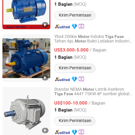
Jiangsu, China
Harga mulai 2006
(MOQ)
1 Bagian
Kirim Permintaan
Ybx4 200kw
Induksi
Motor
Tiga
Fase
Tahan Api,
Bukti Ledakan Industri
Motor
Jiangsu Yali Explosion-Proof Motor Co., Ltd.
untuk Peralatan Pertambangan
/ Bagian
US$3.000-5.000
Jiangsu, China
Harga mulai 2017
(MOQ)
1 Bagian
Kirim Permintaan
Standar NEMA
Listrik Asinkron
Motor
444T 75KW 4P sumber global
Tiga
Fase
Fuzhou Ktz Electrc & Machinery Co., Ltd.
grosir
/ Bagian
US$100-10.000
Fujian, China
Harga mulai 2025
(MOQ)
1 Bagian
Kirim Permintaan