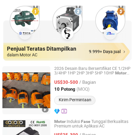
Penjual Teratas Ditampilkan
9.999+ Daya jual
dalam Motor AC
2026 Desain Baru Bersertifikat CE 1/2HP
3/4HP 1HP 2HP 3HP 5HP 10HP
Motor
Zhejiang Quanda Electric motor Co., Ltd.
Listrik AC
Tunggal dengan Start
Fase
/ Bagian
Kapasitor dan Run Kapasitor Pabrikan
US$30-500
Pabrik
Zhejiang, China
Harga mulai 2020
(MOQ)
10 Potong
Kirim Permintaan
Induksi
Tunggal Berkualitas
Motor
Fase
Premium untuk Aplikasi AC
Zhejiang Quanda Electric motor Co., Ltd.
/ Bagian
US$25-300