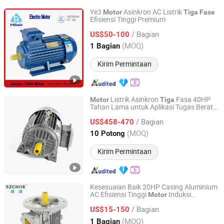
Ye3
Asinkron AC Listrik
Motor
Tiga
Fase
Efisiensi Tinggi Premium
Jiangsu Hilair Electromechanical Technology Co., Ltd.
/ Bagian
US$50-100
Jiangsu, China
Harga mulai 2006
(MOQ)
1 Bagian
Kirim Permintaan
Listrik Asinkron
Fasa 40HP
Motor
Tiga
Tahan Lama untuk Aplikasi Tugas Berat
Hangzhou Dell Electromechanical Co., Ltd.
AC /
DC
Motor
Motor
/ Bagian
US$458-470
Zhejiang, China
Harga mulai 2024
(MOQ)
10 Potong
Kirim Permintaan
Kesesuaian Baik 20HP Casing Aluminium
AC Efisiensi Tinggi
Induksi
Motor
Sizhou Technology (Zhejiang) Co.,Ltd.
Asinkron
Tiga
Fase
/ Bagian
US$15-150
Zhejiang, China
Harga mulai 2026
(MOQ)
1 Bagian