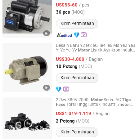
/ pcs
US$55-60
Zhejiang, China
Harga mulai 2011
(MOQ)
36 pcs
Kirim Permintaan
Desain Baru Y2 Ie2 Ie3 Ie4 Ie5 Ms Ye2 Ye3
Yl Yc Ycl Yy
Listrik Asinkron Induksi
Motor
Zhejiang Quanda Electric motor Co., Ltd.
Tunggal
untuk Pompa
Fase
Tiga
/ Bagian
Kompresor Pengurang Kipas Blower
US$30-4.000
Zhejiang, China
Harga mulai 2020
(MOQ)
10 Potong
Kirim Permintaan
22kw 380V 2000r
Servo AC
Motor
Tiga
Torsi Tinggi untuk Industri,
Fase
motor
Xiamen Tungsten Motor Industry Co., Ltd.
pm, Penggerak Langsung
/ Bagian
US$1.019-1.119
Fujian, China
Harga mulai 2026
(MOQ)
2 Potong
Kirim Permintaan