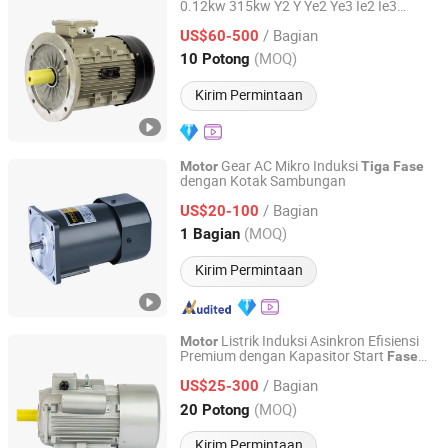
0.12kw 315kw Y2 Y Ye2 Ye3 Ie2 Ie3
Zhejiang Quanda Electric motor Co., Ltd.
Pabrik Produsen
Listrik
Motor
/ Bagian
US$60-500
Zhejiang, China
Harga mulai 2020
(MOQ)
10 Potong
Kirim Permintaan
Gear AC Mikro Induksi
Motor
Tiga
Fase
dengan Kotak Sambungan
Taibang Motor Industry Group Co., Ltd.
/ Bagian
US$20-100
Zhejiang, China
Harga mulai 2017
(MOQ)
1 Bagian
Kirim Permintaan
Listrik Induksi Asinkron Efisiensi
Motor
Premium dengan Kapasitor Start
Fase
Zhejiang Quanda Electric motor Co., Ltd.
Tunggal YC YL YCL ML Bersertifikat CE
/ Bagian
Pabrikan China Supplier(1HP-10HP)
US$25-300
Zhejiang, China
Harga mulai 2020
(MOQ)
20 Potong
Kirim Permintaan