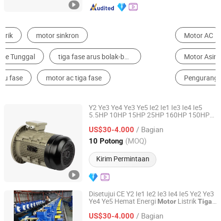
Motor AC
Penggerak Frekuensi Variabel
Motor Asinkron
Motor Stepper
Motor DC
Pengurang Kecepatan
Y2 Ye3 Ye4 Ye3 Ye5 Ie2 Ie1 Ie3 Ie4 Ie5
5.5HP 10HP 15HP 25HP 160HP 150HP
Zhejiang Quanda Electric motor Co., Ltd.
200HP 270HP 300HP Pabrik
AC
Motor
/ Bagian
untuk Pasar Timur Tengah
US$30-4.000
Tiga
Fase
Zhejiang, China
Harga mulai 2020
(MOQ)
10 Potong
Kirim Permintaan
Disetujui CE Y2 Ie1 Ie2 Ie3 Ie4 Ie5 Ye2 Ye3
Ye4 Ye5 Hemat Energi
Listrik
Motor
Tiga
Zhejiang Quanda Electric motor Co., Ltd.
Berkualitas Tinggi Pabrik Produsen
Fase
/ Bagian
Pemasok (1HP-420HP)
US$30-4.000