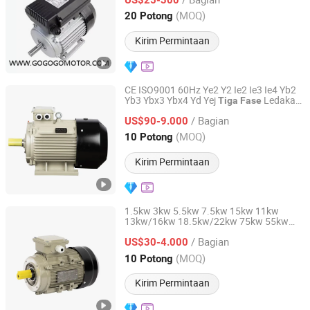
Zhejiang, China
Harga mulai 2020
(MOQ)
20 Potong
Kirim Permintaan
CE ISO9001 60Hz Ye2 Y2 Ie2 Ie3 Ie4 Yb2
Yb3 Ybx3 Ybx4 Yd Yej
Ledakan
Tiga
Fase
Zhejiang Quanda Electric motor Co., Ltd.
Bukti
Listrik untuk Blower
Motor
/ Bagian
Kompresor Pompa LPG (0.75KW-315KW)
US$90-9.000
Zhejiang, China
Harga mulai 2020
(MOQ)
10 Potong
Kirim Permintaan
1.5kw 3kw 5.5kw 7.5kw 15kw 11kw
13kw/16kw 18.5kw/22kw 75kw 55kw
Zhejiang Quanda Electric motor Co., Ltd.
110kw 132kw 315kw 6pole/4pole
Motor
/ Bagian
Listrik
US$30-4.000
Tiga
Fase
Zhejiang, China
Harga mulai 2020
(MOQ)
10 Potong
Kirim Permintaan