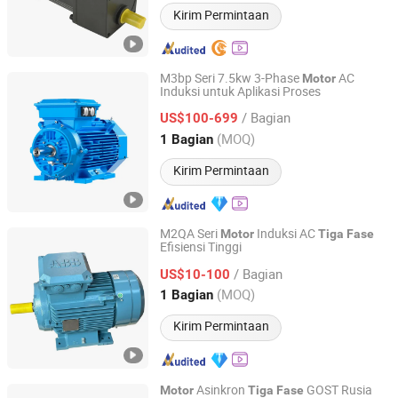
Kirim Permintaan
M3bp Seri 7.5kw 3-Phase
AC
Motor
Induksi untuk Aplikasi Proses
Shiny-Control Technology Develop (Beijing) Co., Ltd.
/ Bagian
US$100-699
Beijing, China
Harga mulai 2020
(MOQ)
1 Bagian
Kirim Permintaan
M2QA Seri
Induksi AC
Motor
Tiga
Fase
Efisiensi Tinggi
Shiny-Control Technology Develop (Beijing) Co., Ltd.
/ Bagian
US$10-100
Beijing, China
Harga mulai 2020
(MOQ)
1 Bagian
Kirim Permintaan
Asinkron
GOST Rusia
Motor
Tiga
Fase