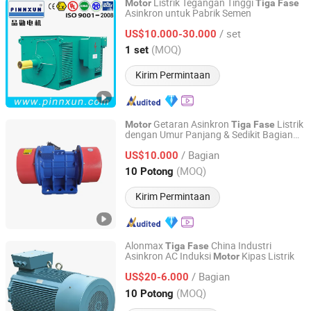
Listrik Tegangan Tinggi
Motor
Tiga
Fase
Asinkron untuk Pabrik Semen
Shanghai Pinnxun Electric Motor Co., Ltd.
/ set
US$10.000-30.000
Shanghai, China
Harga mulai 2014
(MOQ)
1 set
Kirim Permintaan
Getaran Asinkron
Listrik
Motor
Tiga
Fase
dengan Umur Panjang & Sedikit Bagian
Xinxiang Fuhao Electric Motor Manufacturing Co., Ltd.
yang Aus untuk Konveyor Bergetar
/ Bagian
US$10.000
Henan, China
Harga mulai 2026
(MOQ)
10 Potong
Kirim Permintaan
Alonmax
China Industri
Tiga
Fase
Asinkron AC Induksi
Kipas Listrik
Motor
Zhejiang Aolong Motor Technology Co.,Ltd
/ Bagian
US$20-6.000
Zhejiang, China
Harga mulai 2025
(MOQ)
10 Potong