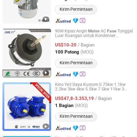
Kirim Permintaan
90W Kipas Angin
AC
Tunggal
Motor
Fase
Luar Ruangan untuk Kondenser
Changzhou Jiayi Electric Co., Ltd.
Pendingin Udara Split Komersial
/ Bagian
US$10-20
Jiangsu, China
Harga mulai 2019
(MOQ)
100 Potong
Kirim Permintaan
Kino Ye3 Daya Kustom 0.75kw 1.1kw
2.2kw 3kw 4kw 5.5kw 7.5kw 11kw 3
Nantong Kino Automation & Technology Co., Ltd.
AC
Listrik Asinkron
Fase
Motor
/ Bagian
US$47,8-3.353,19
Jiangsu, China
Harga mulai 2024
(MOQ)
1 Bagian
Kirim Permintaan