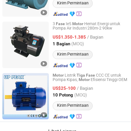
Kirim Permintaan
3
Ie5
Hemat Energi untuk
Fase
Motor
Pompa Air Industri 280m-2 90kw
SELIMEN Motor Manufacturing Co., Ltd.
/ Bagian
US$1.350-1.385
Hebei, China
Harga mulai 2026
(MOQ)
1 Bagian
Kirim Permintaan
Listrik
CCC CE untuk
Motor
Tiga
Fase
Pompa Kipas,
Efisiensi Tinggi OEM
Motor
taizhou up peak Motor Co., Ltd.
/ Bagian
US$25-100
Zhejiang, China
Harga mulai 2023
(MOQ)
10 Potong
Kirim Permintaan