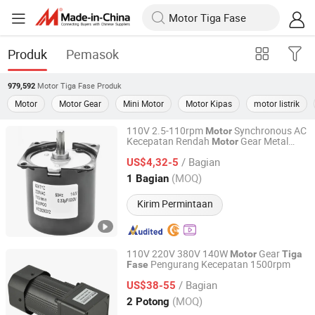
Produk
Pemasok
Motor Tiga Fase
Produk
979,592
Motor
Motor Gear
Mini Motor
Motor Kipas
motor listrik
110V 2.5-110rpm
Synchronous AC
Motor
Kecepatan Rendah
Gear Metal
Motor
Ningbo Derry E&M Tech Co., Ltd.
Reducer
Tunggal untuk BBQ Tirai
Fase
/ Bagian
US$4,32-5
Zhejiang, China
Harga mulai 2009
(MOQ)
1 Bagian
Kirim Permintaan
110V 220V 380V 140W
Gear
Motor
Tiga
Pengurang Kecepatan 1500rpm
Fase
Ningbo Derry E&M Tech Co., Ltd.
/ Bagian
US$38-55
Zhejiang, China
Harga mulai 2009
(MOQ)
2 Potong