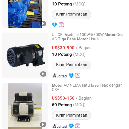
Zhejiang, China
Harga mulai 2020
(MOQ)
10 Potong
Kirim Permintaan
UL CE Disetujui 100W-5500W
Gear
Motor
AC
Listrik
Tiga
Fase
Motor
Taibang Motor Industry Group Co., Ltd.
/ Bagian
US$30-900
Zhejiang, China
Harga mulai 2017
(MOQ)
10 Potong
Kirim Permintaan
AC NEMA satu
Teao dengan
Motor
fase
CSA
Cixi Waylead Electric Motor Manufacturing Co., Ltd.
/ Bagian
US$50-150
Zhejiang, China
Harga mulai 2011
(MOQ)
60 Potong
Kirim Permintaan