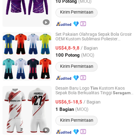
Anhui, China
Harga mulai 2022
(MOQ)
10 Potong
Kirim Permintaan
Set Pakaian Olahraga Sepak Bola Grosir
OEM Kustom Sublimasi Poliester
GANZHOU BESTEAM INTERNATIONAL CO.,LTD
Seragam
Tim
/ Bagian
US$4,8-9,8
Jiangxi, China
Harga mulai 2025
(MOQ)
100 Potong
Kirim Permintaan
Desain Baru Logo
Kustom Kaos
Tim
Sepak Bola Berkualitas Tinggi
Seragam
Shenzhen Shengda Garment Co., Ltd
Sepak Bola Sublimasi
/ Bagian
US$6,5-18,5
Guangdong, China
Harga mulai 2022
(MOQ)
1 Bagian
Kirim Permintaan