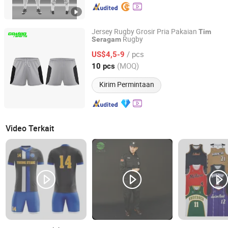
Jersey Rugby Grosir Pria Pakaian
Tim
Rugby
Seragam
Chuzhou Combo Sports Co., Ltd.
/ pcs
US$4,5-9
Anhui, China
Harga mulai 2022
(MOQ)
10 pcs
Kirim Permintaan
Video Terkait