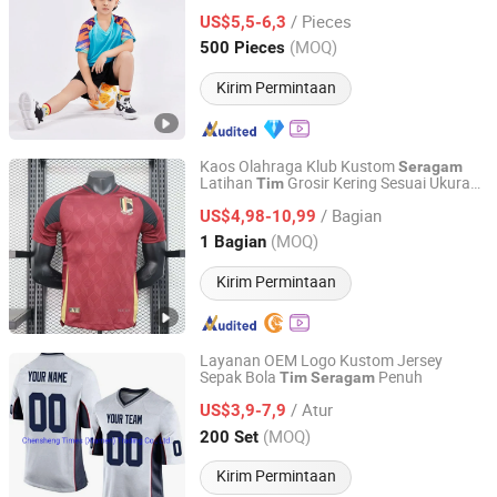
Basket Pakaian
/ Pieces
US$5,5-6,3
Fujian, China
Harga mulai 2021
(MOQ)
500 Pieces
Kirim Permintaan
Kaos Olahraga Klub Kustom
Seragam
Latihan
Grosir Kering Sesuai Ukuran
Tim
Guangzhou Rainjoys Sports Goods Co., Ltd
Sepak Bola
Seragam
/ Bagian
US$4,98-10,99
Guangdong, China
Harga mulai 2025
(MOQ)
1 Bagian
Kirim Permintaan
Layanan OEM Logo Kustom Jersey
Sepak Bola
Penuh
Tim
Seragam
Times Chensheng (Xiamen) Trading Co., Ltd.
/ Atur
US$3,9-7,9
Fujian, China
Harga mulai 2020
(MOQ)
200 Set
Kirim Permintaan