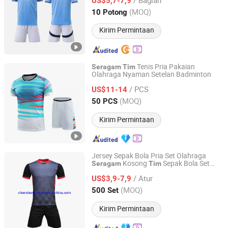
US$5,7-7,9
Anhui, China
Harga mulai 2025
(MOQ)
10 Potong
Kirim Permintaan
Tenis Pria Pakaian
Seragam
Tim
Olahraga Nyaman Setelan Badminton
Ningbo Z & H Foreign Trade Co., Ltd.
/ PCS
US$11-14
Zhejiang, China
Harga mulai 2022
(MOQ)
50 PCS
Kirim Permintaan
Jersey Sepak Bola Pria Set Olahraga
Kosong
Sepak Bola Set
Seragam
Tim
Times Chensheng (Xiamen) Trading Co., Ltd.
Pelatihan Cetak
Sepak Bola
Seragam
/ Atur
US$3,9-7,9
Fujian, China
Harga mulai 2020
(MOQ)
500 Set
Kirim Permintaan