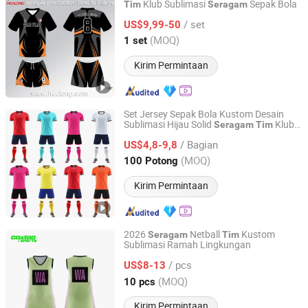
Klub Sublimasi
Sepak Bola
Tim
Seragam
Guangzhou Healong Sportswear Co., Ltd.
/ set
US$9,99-50
Guangdong, China
Harga mulai 2015
(MOQ)
1 set
Kirim Permintaan
Set Jersey Sepak Bola Kustom Desain
Sublimasi Hijau Solid
Klub
Seragam
Tim
GANZHOU BESTEAM INTERNATIONAL CO.,LTD
Sepak Bola
/ Bagian
US$4,8-9,8
Jiangxi, China
Harga mulai 2025
(MOQ)
100 Potong
Kirim Permintaan
2026
Netball
Kustom
Seragam
Tim
Sublimasi Ramah Lingkungan
Chuzhou Combo Sports Co., Ltd.
/ pcs
US$8-13
Anhui, China
Harga mulai 2022
(MOQ)
10 pcs
Kirim Permintaan