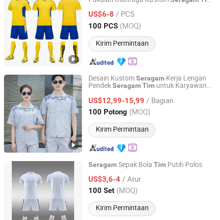
Ningbo Z & H Foreign Trade Co., Ltd.
Sepak Bola
/ PCS
US$6-8
Zhejiang, China
Harga mulai 2022
(MOQ)
100 PCS
Kirim Permintaan
Desain Kustom
Kerja Lengan
Seragam
Pendek
untuk Karyawan
Seragam
Tim
Guangzhou Tianyuan Clothing Co., Ltd
Pabrik
/ Bagian
US$12,99-15,99
Guangdong, China
Harga mulai 2025
(MOQ)
100 Potong
Kirim Permintaan
Sepak Bola
Putih Polos
Seragam
Tim
Yiwu Sifan Import & Export Co., Ltd.
/ Atur
US$3,6-4
(MOQ)
100 Set
Zhejiang, China
Harga mulai 2008
Kirim Permintaan