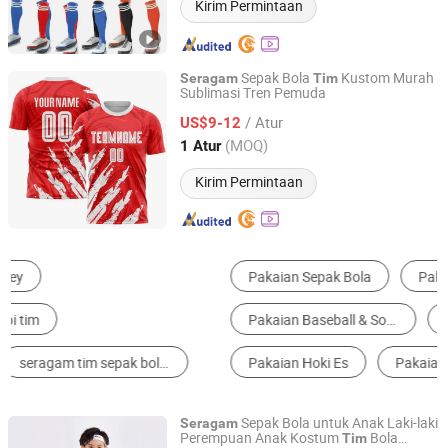
Kirim Permintaan
Sepak Bola
Kustom Murah
Seragam
Tim
Sublimasi Tren Pemuda
Putian Chaoqian Running Sports Goods Co., Ltd.
/ Atur
US$9-12
Fujian, China
Harga mulai 2026
(MOQ)
1 Atur
Kirim Permintaan
Pakaian Sepak Bola
Pakaian Basket
Pakaian Baseball & Softball
Seragam Sekolah Anak-Anak
Pakaian Hoki Es
Pakaian Sepak Bola Rugby
Sepak Bola untuk Anak Laki-laki
Seragam
Perempuan Anak Kostum
Bola
Tim
Xiamen Richtex Garments Co., Ltd