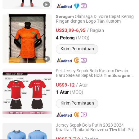
Olahraga D Ivoire Cepat Kering
Seragam
Ringan dengan Logo
Kustom
Tim
Guiping Keyi Sports Clothing Co., Ltd.
/ Bagian
US$3,99-6,95
Guangxi, China
Harga mulai 2026
(MOQ)
4 Potong
Kirim Permintaan
Set Jersey Sepak Bola Kustom Desain
Baru Setelan Sepak Bola
Tim
Seragam
Putian Chaoqian Running Sports Goods Co., Ltd.
Sepak Bola
/ Atur
US$9-12
Fujian, China
Harga mulai 2026
(MOQ)
1 Atur
Kirim Permintaan
Jersey Sepak Bola Putih 2023 2024
Kualitas Thailand Benzema
Klub Pria
Tim
Hefei Topmate Trading Co., Ltd.
United
Sepak Bola
Seragam
/ Bagian