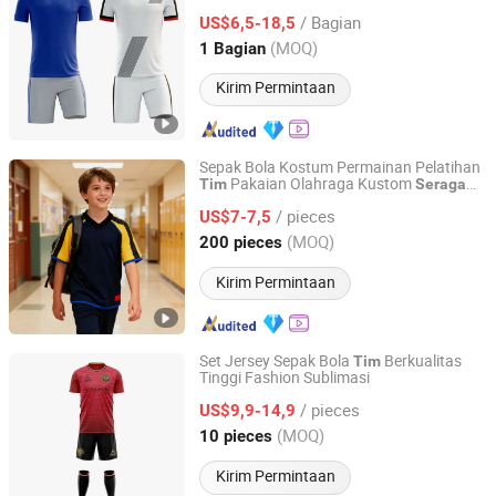
/ Bagian
US$6,5-18,5
Guangdong, China
Harga mulai 2022
(MOQ)
1 Bagian
Kirim Permintaan
Sepak Bola Kostum Permainan Pelatihan
Pakaian Olahraga Kustom
Tim
Seragam
Foshan Sovel Wei Uniforms Co., Ltd
Sekolah
/ pieces
US$7-7,5
Guangdong, China
Harga mulai 2025
(MOQ)
200 pieces
Kirim Permintaan
Set Jersey Sepak Bola
Berkualitas
Tim
Tinggi Fashion Sublimasi
Guangzhou Healy Apparel Co., Ltd.
/ pieces
US$9,9-14,9
Guangdong, China
Harga mulai 2025
(MOQ)
10 pieces
Kirim Permintaan