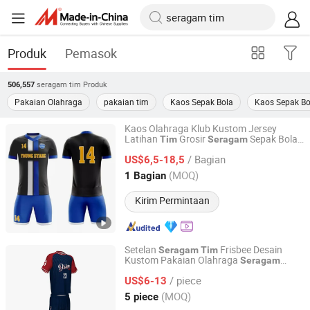
Produk
Pemasok
seragam tim
Produk
506,557
Pakaian Olahraga
pakaian tim
Kaos Sepak Bola
Kaos Sepak Bo
Kaos Olahraga Klub Kustom Jersey
Latihan
Grosir
Sepak Bola
Tim
Seragam
Dongguan Tengxiang Sportswear Co., Ltd.
Kering Fit
/ Bagian
US$6,5-18,5
Guangdong, China
Harga mulai 2022
(MOQ)
1 Bagian
Kirim Permintaan
Setelan
Frisbee Desain
Seragam
Tim
Kustom Pakaian Olahraga
Seragam
Goldleaf (Shenzhen) Sports Co., Ltd.
Frisbee Sublimasi
/ piece
US$6-13
Guangdong, China
Harga mulai 2019
(MOQ)
5 piece