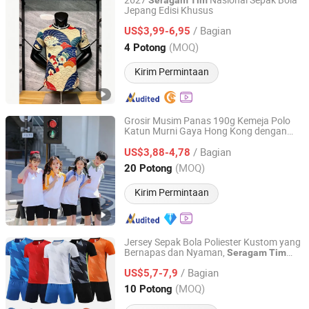
2627
Nasional Sepak Bola
Seragam
Tim
Jepang Edisi Khusus
Guiping Keyi Sports Clothing Co., Ltd.
/ Bagian
US$3,99-6,95
Guangxi, China
Harga mulai 2026
(MOQ)
4 Potong
Kirim Permintaan
Grosir Musim Panas 190g Kemeja Polo
Katun Murni Gaya Hong Kong dengan
Zhousi (Shenzhen) Clothing Co., Ltd.
Desain Bahu Turun, Pola Kustom untuk
/ Bagian
US$3,88-4,78
Seragam
Tim
Guangdong, China
Harga mulai 2026
(MOQ)
20 Potong
Kirim Permintaan
Jersey Sepak Bola Poliester Kustom yang
Bernapas dan Nyaman,
Seragam
Tim
Hefei Topmate Trading Co., Ltd.
Termasuk Nama
Tim
/ Bagian
US$5,7-7,9
Anhui, China
Harga mulai 2025
(MOQ)
10 Potong