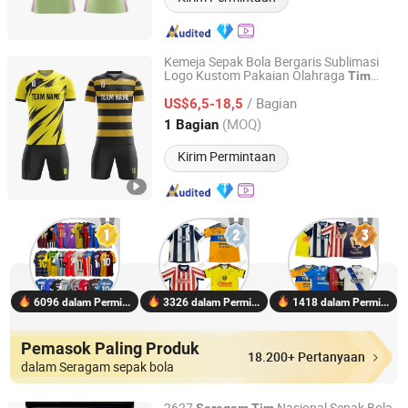
Kemeja Sepak Bola Bergaris Sublimasi
Logo Kustom Pakaian Olahraga
Tim
Shenzhen Shengda Garment Co., Ltd
Sepak Bola
Seragam
/ Bagian
US$6,5-18,5
Guangdong, China
Harga mulai 2022
(MOQ)
1 Bagian
Kirim Permintaan
6096 dalam Permintaan
3326 dalam Permintaan
1418 dalam Permintaan
Pemasok Paling Produk
18.200+ Pertanyaan
dalam Seragam sepak bola