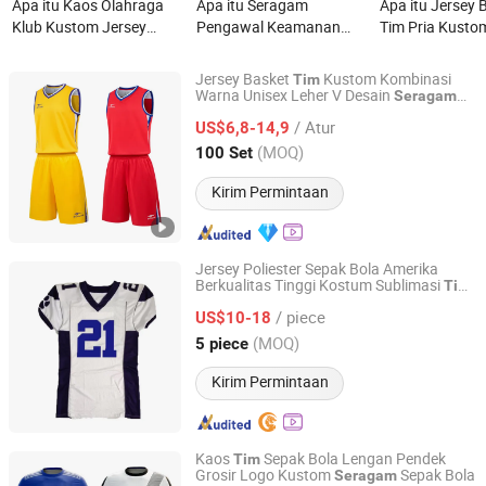
Apa itu Kaos Olahraga
Apa itu Seragam
Apa itu Jersey 
Klub Kustom Jersey
Pengawal Keamanan
Tim Pria Kusto
Latihan Tim Grosir
Musim Panas Taktis
Polyester Sera
Seragam Sepak Bola
Berkualitas Tinggi yang
Basket Kustom
Jersey Basket
Kustom Kombinasi
Tim
Kering Fit
Tahan Lama untuk Tim
Warna Unisex Leher V Desain
Seragam
GANZHOU BESTEAM INTERNATIONAL CO.,LTD
Basket Perguruan Tinggi
Pengawal Korporat
/ Atur
US$6,8-14,9
dengan Kain Campuran
Jiangxi, China
Harga mulai 2025
(MOQ)
100 Set
Poliester Katun yang
Bernapas
Kirim Permintaan
Jersey Poliester Sepak Bola Amerika
Berkualitas Tinggi Kostum Sublimasi
Tim
Goldleaf (Shenzhen) Sports Co., Ltd.
Sepak Bola
Seragam
/ piece
US$10-18
Guangdong, China
Harga mulai 2019
(MOQ)
5 piece
Kirim Permintaan
Kaos
Sepak Bola Lengan Pendek
Tim
Grosir Logo Kustom
Sepak Bola
Seragam
Shenzhen Shengda Garment Co., Ltd