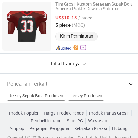
Grosir Kustom
Sepak Bola
Tim
Seragam
Amerika Praktik Dewasa Sublimasi
Goldleaf (Shenzhen) Sports Co., Ltd.
Remaja Tackle Twill
/ piece
US$10-18
Guangdong, China
Harga mulai 2019
(MOQ)
5 piece
Kirim Permintaan
Lihat Lainnya
Pencarian Terkait
Jersey Sepak Bola Produsen
Jersey Produsen
Pakaian Sepak Bola Produsen
topi tim Produsen
Produk Populer
Harga Produk Panas
Produk Panas Grosir
Pembeli bintang
Situs PC
Wawasan
seragam tim bola basket Pabrik
Amplop
Perjanjian Pengguna
Kebijakan Privasi
Hubungi
seragam tim sepak bola AS Pabrik
Copyright © 2026 Focus Technology Co., Ltd. All Rights Reserved