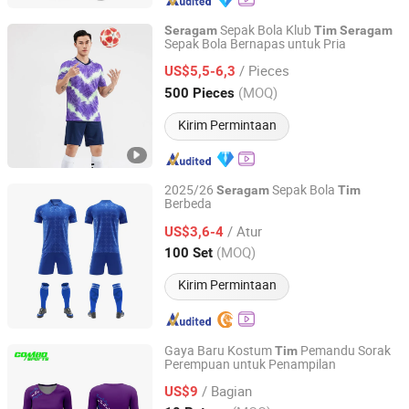
Sepak Bola Klub
Seragam
Tim
Seragam
Sepak Bola Bernapas untuk Pria
Xiamen Richtex Garments Co., Ltd
/ Pieces
US$5,5-6,3
Fujian, China
Harga mulai 2021
(MOQ)
500 Pieces
Kirim Permintaan
2025/26
Sepak Bola
Seragam
Tim
Berbeda
Yiwu Sifan Import & Export Co., Ltd.
/ Atur
US$3,6-4
Zhejiang, China
Harga mulai 2008
(MOQ)
100 Set
Kirim Permintaan
Gaya Baru Kostum
Pemandu Sorak
Tim
Perempuan untuk Penampilan
Chuzhou Combo Sports Co., Ltd.
/ Bagian
US$9