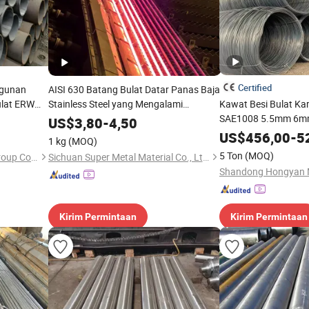
Certified
angunan
AISI 630 Batang Bulat Datar Panas Baja
ulat ERW
Stainless Steel yang Mengalami
Kawat Besi Bulat K
Pengerasan Usia di Gudang Digunakan
SAE1008 5.5mm 6mm
US$
3,80
-
4,50
dalam Industri Minyak dan Gas Kondisi
dalam Gulungan
US$
456,00
-
5
1 kg
(MOQ)
atau Kondisi Pengerasan Presipitasi
5 Ton
(MOQ)
Lingchuang Iron and Steel Group Co., Ltd
Sichuan Super Metal Material Co., Ltd.
Kirim Permintaan
Kirim Permintaan