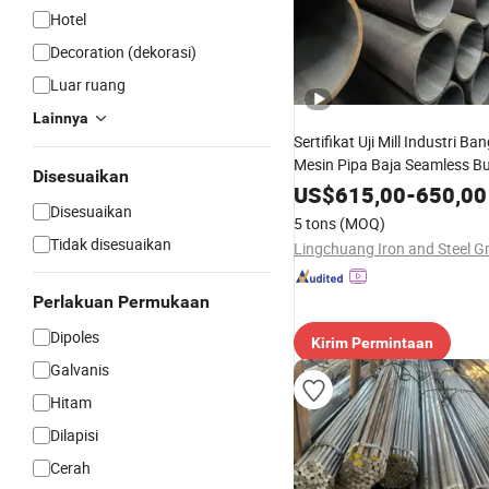
Hotel
Decoration (dekorasi)
Luar ruang
Lainnya
Sertifikat Uji Mill Industri B
Mesin Pipa Baja Seamless B
Disesuaikan
Hitam
US$
615,00
-
650,00
Disesuaikan
5 tons
(MOQ)
Tidak disesuaikan
Perlakuan Permukaan
Dipoles
Kirim Permintaan
Galvanis
Hitam
Dilapisi
Cerah