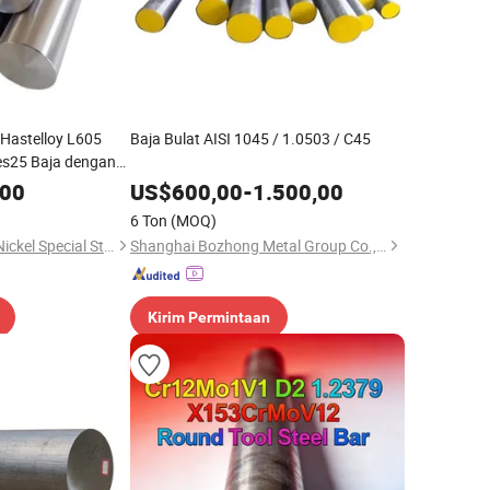
 Hastelloy L605
Baja Bulat AISI 1045 / 1.0503 / C45
s25 Baja dengan
apiler
,00
US$
600,00
-
1.500,00
6 Ton
(MOQ)
Shandong Titanium Nickel Special Steel Co., Ltd
Shanghai Bozhong Metal Group Co., Ltd.
Kirim Permintaan