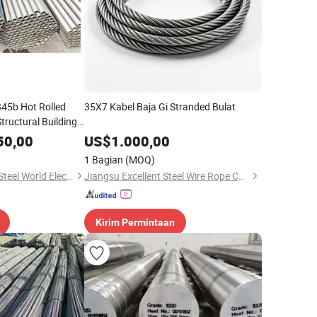
5b Hot Rolled
35X7 Kabel Baja Gi Stranded Bulat
ructural Building
ized Round Steel
50,00
US$
1.000,00
1 Bagian
(MOQ)
GuangDong Lecong Steel World Electronic Commerce Co., Ltd.
Jiangsu Excellent Steel Wire Rope Co., Ltd
Kirim Permintaan