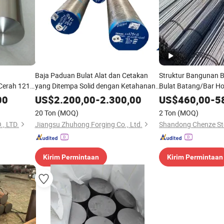
Baja Paduan Bulat Alat dan Cetakan
Struktur Bangunan B
erah 1215,
yang Ditempa Solid dengan Ketahanan
Bulat Batang/Bar Ho
5, 1215ms,
Tinggi Langsung dari Pabrik
Berkualitas Tinggi R
00
US$
2.200,00
-
2.300,00
US$
460,00
-
5
Q235 Q345
20 Ton
(MOQ)
2 Ton
(MOQ)
, LTD.
Jiangsu Zhuhong Forging Co., Ltd.
Shandong Chenze Stee
Kirim Permintaan
Kirim Permintaan