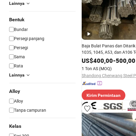
Lainnya
Bentuk
Bundar
Persegi panjang
Baja Bulat Panas dan Ditarik
Persegi
1035, 1045, A53, dan A106 T
Sama
Baja Bulat Panas, Baja Bula
US$
400,00
-
500,00
A53 A106
Rata
1 Ton AS
(MOQ)
Lainnya
Alloy
Kirim Permintaan
Alloy
Tanpa campuran
Kelas
Seri 300