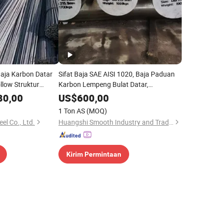
aja Karbon Datar
Sifat Baja SAE AISI 1020, Baja Paduan
llow Struktur
Karbon Lempeng Bulat Datar,
ol Panas Q195
Lembaran, Pipa, Batang C1020
80,00
US$
600,00
1 Ton AS
(MOQ)
l Co., Ltd.
Huangshi Smooth Industry and Trade Co., Ltd
Kirim Permintaan