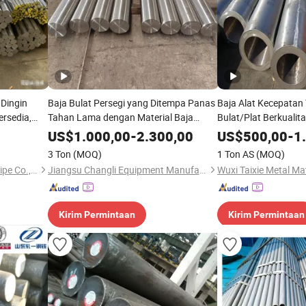
 Dingin
Baja Bulat Persegi yang Ditempa Panas
Baja Alat Kecepatan 
ersedia,
Tahan Lama dengan Material Baja
Bulat/Plat Berkualita
t, 1035 1045
Paduan dan Sertifikasi ISO 9001
US$
1.000,00
-
2.300,00
US$
500,00
-
1
Finishing Mesin yang Dikerjakan
3 Ton
(MOQ)
1 Ton AS
(MOQ)
Shandong Chenwang Steel Pipe Co., Ltd.
Jiangsu Changli Equipment Manufacturing Co., Ltd.
Wuxi Taixie Metal Mat
Kirim Permintaan
Kirim Permintaan