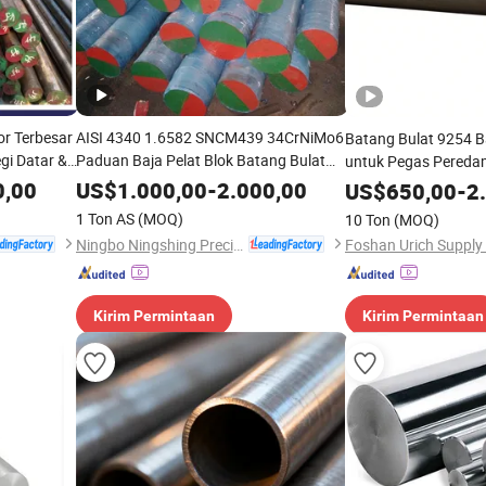
or Terbesar
AISI 4340 1.6582 SNCM439 34CrNiMo6
Batang Bulat 9254 B
egi Datar &
Paduan Baja Pelat Blok Batang Bulat
untuk Pegas Peredam
 Baja
Stok
0,00
US$
1.000,00
-
2.000,00
US$
650,00
-
2
1 Ton AS
(MOQ)
10 Ton
(MOQ)
Ningbo Ningshing Precision Machinery Group Co., Ltd.
Kirim Permintaan
Kirim Permintaan