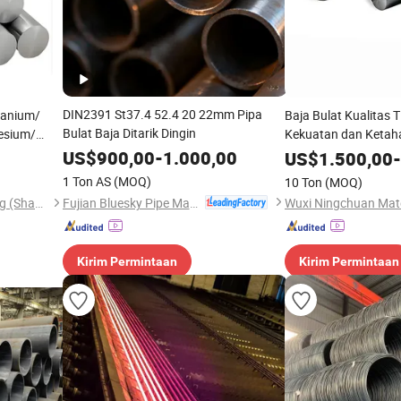
DIN2391 St37.4 52.4 20 22mm Pipa
tanium/
Baja Bulat Kualitas 
Bulat Baja Ditarik Dingin
esium/
Kekuatan dan Ketah
arat Inconel
untuk Aplikasi Bera
US$
900,00
-
1.000,00
US$
1.500,00
-
4169 Baja
Batang Baja Karbon
1 Ton AS
(MOQ)
10 Ton
(MOQ)
Fujian Bluesky Pipe Manufacturing Co., Ltd.
Dengwei International Trading (Shang hai)Co.,ltd
Kirim Permintaan
Kirim Permintaan