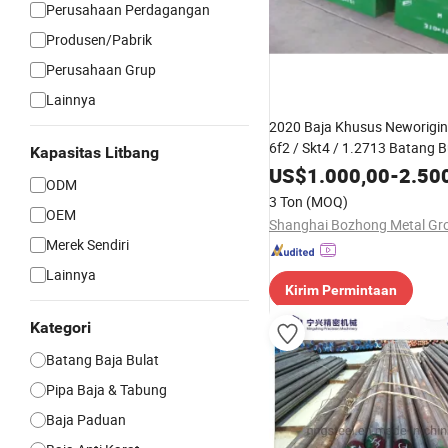
Perusahaan Perdagangan
Produsen/Pabrik
Perusahaan Grup
Lainnya
2020 Baja Khusus Neworigin
6f2 / Skt4 / 1.2713 Batang B
Kapasitas Litbang
Alat Pelat Baja Karbon
US$
1.000,00
-
2.50
ODM
3 Ton
(MOQ)
OEM
Merek Sendiri
Lainnya
Kirim Permintaan
Kategori
Batang Baja Bulat
Pipa Baja & Tabung
Baja Paduan