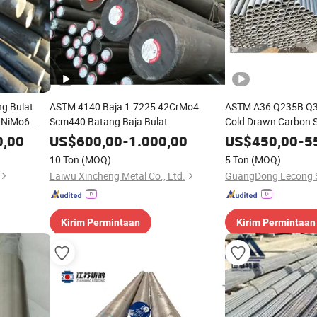
g Bulat
ASTM 4140 Baja 1.7225 42CrMo4
ASTM A36 Q235B Q34
rNiMo6
Scm440 Batang Baja Bulat
Cold Drawn Carbon St
a Paduan
Construction Galvan
0,00
US$
600,00
-
1.000,00
US$
450,00
-
5
10 Ton
(MOQ)
5 Ton
(MOQ)
Laiwu Xincheng Metal Co., Ltd.
Kirim Permintaan
Kirim Permintaan