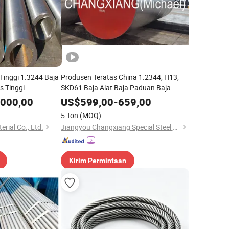
Tinggi 1.3244 Baja
Produsen Teratas China 1.2344, H13,
s Tinggi
SKD61 Baja Alat Baja Paduan Baja
Cetakan Baja Tahan Karat Stok Besar
.000,00
US$
599,00
-
659,00
Bulat Persegi Datar Pelat Lembaran
5 Ton
(MOQ)
Blok Baja Khusus
erial Co., Ltd.
Jiangyou Changxiang Special Steel Manufacturing Co., Ltd.
Kirim Permintaan