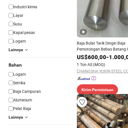
Industri kimia
Layar
Susu
Kapal pesiar
Logam
Baja Bulat Tarik Dingin Baja
Pemotongan Bebas Batang C
Lainnya
1215s, 12L14, Sum23, Sum2
US$
600,00
-
1.000,
Y12, Y15, 1020, 1045
1 Ton AS
(MOQ)
Bahan
CHANGSHA YUXIN STEEL CO.
Logam
Setrika
Kirim Permintaan
Baja Campuran
Aluminium
Pelat Baja
Lainnya