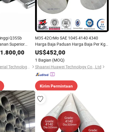
Tinggi Q355b
M35 42CrMo SAE 1045 4140 4340
anan Superior
Harga Baja Paduan Harga Baja Per Kg
t Pemotongan
Batang Bulat Baja
1.800,00
US$
452,00
1 Bagian
(MOQ)
Wuxi Ningchuan Material Technology Co., Ltd
Shaanxi Huawei Technology Co., Ltd
Kirim Permintaan