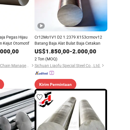
aja Pegas Hijau
Cr12Mo1V1 D2 1.2379 X153crmov12
 Kejut Otomotif
Batang Baja Alat Bulat Baja Cetakan
.000,00
US$
1.850,00
-
2.000,00
2 Ton
(MOQ)
Foshan Urich Supply Chain Management co.Ltd
Sichuan Liaofu Special Steel Co., Ltd.
Kirim Permintaan