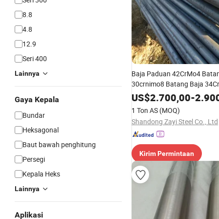
8.8
4.8
12.9
Seri 400
Baja Paduan 42CrMo4 Batan
Lainnya
30crnimo8 Batang Baja 34C
Pemotongan 39NiCrMo3 Baj
US$
2.700,00
-
2.90
Gaya Kepala
1 Ton AS
(MOQ)
Bundar
Shandong Zayi Steel Co., Ltd
Heksagonal
Baut bawah penghitung
Kirim Permintaan
Persegi
Kepala Heks
Lainnya
Aplikasi