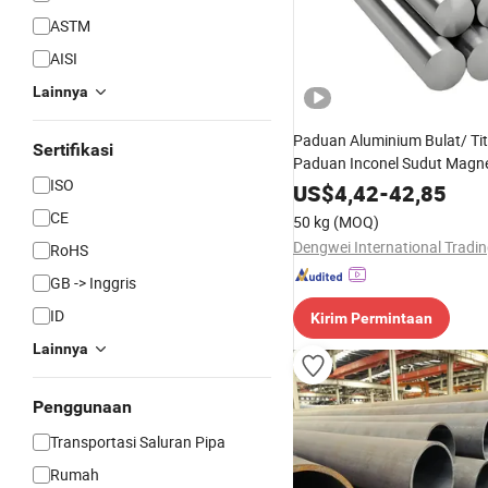
ASTM
AISI
Lainnya
Paduan Aluminium Bulat/ Ti
Sertifikasi
Paduan Inconel Sudut Magn
ISO
Hastelloy Nikel Baja Tahan K
US$
4,42
-
42,85
718 N07718 5596 2.4668 Gh
CE
50 kg
(MOQ)
Paduan 8620 4140
RoHS
GB -> Inggris
ID
Kirim Permintaan
Lainnya
Penggunaan
Transportasi Saluran Pipa
Rumah