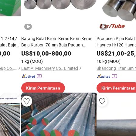
 1.2714 /
Batang Bulat Krom Keras Krom Keras
Produsen Pipa Bulat
ulat Baja
Baja Karbon 70mm Baja Paduan
Haynes Hr120 Hayne
Cetakan ASTM Dalam 7 Hari
Harga Baik Tabung K
0,00
US$
10,00
-
800,00
US$
21,00
-
25
Pengemasan Layak Laut Standar
1 kg
(MOQ)
10 kg
(MOQ)
Shanghai Bozhong Metal Group Co., Ltd.
East Ai Machinery Co., Limited
Kirim Permintaan
Kirim Permintaan