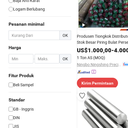
Baja Anti Karat
Logam Berlubang
Pesanan minimal
OK
Produsen Tiongkok Distribut
Stok Besar Piring Bulat Pers
Harga
Alat Paduan Teknik Stainless
US$
1.000,00
-
4.00
Khusus
1 Ton AS
(MOQ)
-
OK
Ningbo Ningshing Precision Machinery Group Co., Ltd.
Fitur Produk
Kirim Permintaan
Beli Sampel
Standar
GB - Inggris
DIN
JIS