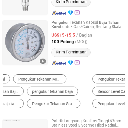
Kirim Permintaan
Tekanan Kapsul
Pengukur
Baja
Tahan
untuk Gas/Cairan, Rentang Skala
Karat
Yangzhou Huifeng Meter Co., Ltd.
Kompaun Manometer
/ Bagian
US$15-15,5
Jiangsu, China
Harga mulai 2015
(MOQ)
100 Potong
Kirim Permintaan
Pengukur Tekanan
Sensor Tekanan
Sensor Level Cairan
Pemancar Tekanan
Pengukur Level Cairan
Termometer & Higrometer
Pabrik Langsung Kualitas Tinggi 63mm
Stainless Steel Glycerine Filled Radial
Yuyao Gongchuang Instrument Co., Ltd.