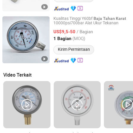
Kualitas Tinggi Y60bf
Baja
Tahan
Karat
10000psi700bar Alat Ukur Tekanan
Hangzhou Wanxing Instrument Co., Ltd.
/ Bagian
US$9,5-50
Zhejiang, China
Harga mulai 2026
(MOQ)
1 Bagian
Kirim Permintaan
Video Terkait