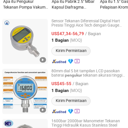
Apa itu Pengukur
Apa itu Pabrik 2.5" Mbar
Apa itu 1.5" Ga
Tekanan Pompa Vakum
Kapsul Diafragma
Pelapisan Krom
Cpsr Stainless Steel
Pengukur Tekanan
Baja Tahan Kar
Tahan Lama untuk
Semua Baja Tahan Karat
Bawah 10kg Pe
Sensor Tekanan Diferensial Digital Hart
Penggunaan Industri
Manometer Gas
Tekanan LPG
Presisi Tinggi Aice Tech dengan Gauge
Jiangsu Aice Instrument Technology Co., Ltd.
Tekanan Stainless Steel dan Sertifikasi CE
/ Bagian
ISO Sac-131-Bx Instrumen Industri
US$47,34-56,79
Jiangsu, China
Harga mulai 2023
(MOQ)
1 Bagian
Kirim Permintaan
80mm dial 5 bit tampilan LCD pasokan
baterai
tekanan akurasi tinggi
pengukur
Nanjing Hangjia Electronic Technology Co., Ltd.
tekanan digital mudah
pengukur
/ Bagian
dilengkapi penggunaan cepat
US$45-55
pengukur
stainless steel
Jiangsu, China
Harga mulai 2019
(MOQ)
1 Bagian
Kirim Permintaan
1600bar 2000bar Manometer Tekanan
Tinggi Hidraulik Kasus Stainless Steel
Changzhou KB Instruments & Meter Co., Ltd.