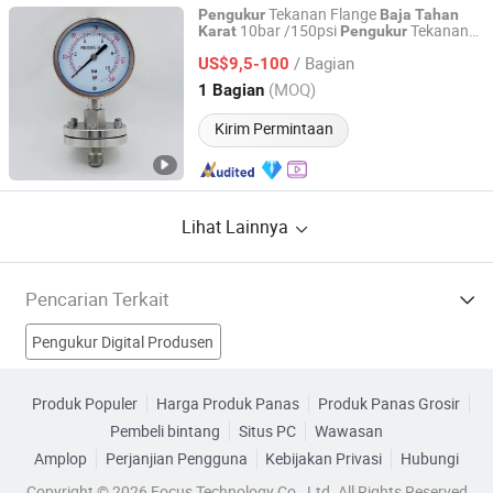
Tekanan Flange
Pengukur
Baja
Tahan
10bar /150psi
Tekanan
Karat
Pengukur
Hangzhou Wanxing Instrument Co., Ltd.
Diafragma Skala Ganda
/ Bagian
US$9,5-100
Zhejiang, China
Harga mulai 2026
(MOQ)
1 Bagian
Kirim Permintaan
Lihat Lainnya
Pencarian Terkait
Pengukur Digital Produsen
Pengukur Tekanan Minyak Produsen
Produk Populer
Harga Produk Panas
Produk Panas Grosir
Pembeli bintang
Situs PC
Wawasan
Pengukur Tekanan Baja Tahan Karat Produsen
Amplop
Perjanjian Pengguna
Kebijakan Privasi
Hubungi
pengukur tekanan baja Produsen
Copyright © 2026 Focus Technology Co., Ltd. All Rights Reserved