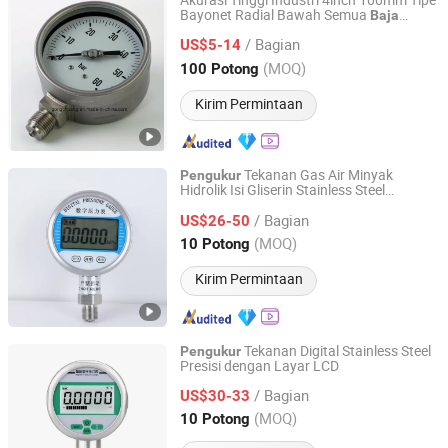
Akurasi Tinggi Industri 4inch 100mm Tipe
Bayonet Radial Bawah Semua
Baja
Yuyao Gongchuang Instrument Co., Ltd.
Cair Terisi Umur Panjang
Tahan
Karat
/ Bagian
Lama
Korosi
US$5-14
Tahan
Tahan
Pengukur
Tekanan
Zhejiang, China
Harga mulai 2018
(MOQ)
100 Potong
Kirim Permintaan
Tekanan Gas Air Minyak
Pengukur
Hidrolik Isi Gliserin Stainless Steel
Lianli Instrument Technology Co., Ltd.
Berkualitas Tinggi 304ss
/ Bagian
US$26-50
Zhejiang, China
Harga mulai 2025
(MOQ)
10 Potong
Kirim Permintaan
Tekanan Digital Stainless Steel
Pengukur
Presisi dengan Layar LCD
Lianli Instrument Technology Co., Ltd.
/ Bagian
US$30-33
Zhejiang, China
Harga mulai 2025
(MOQ)
10 Potong