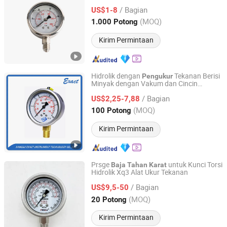
Bottom Connection Manometer Pressure
/ Bagian
Gauge
US$1-8
Zhejiang, China
Harga mulai 2018
(MOQ)
1.000 Potong
Kirim Permintaan
Hidrolik dengan
Tekanan Berisi
Pengukur
Minyak dengan Vakum dan Cincin
Jiangsu Exact Instrument Technology Co., Ltd.
Crimped Stainless Steel
/ Bagian
US$2,25-7,88
Jiangsu, China
Harga mulai 2017
(MOQ)
100 Potong
Kirim Permintaan
Prsge
untuk Kunci Torsi
Baja
Tahan
Karat
Hidrolik Xq3 Alat Ukur Tekanan
Hangzhou Wanxing Instrument Co., Ltd.
/ Bagian
US$9,5-50
Zhejiang, China
Harga mulai 2026
(MOQ)
20 Potong
Kirim Permintaan