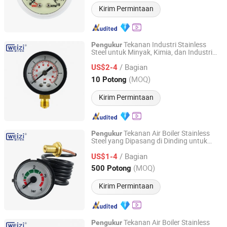
Kirim Permintaan
Tekanan Industri Stainless
Pengukur
Steel untuk Minyak, Kimia, dan Industri
Jiangxi Weizi Instrument Co., Ltd
Mekanik
/ Bagian
US$2-4
Jiangxi, China
Harga mulai 2025
(MOQ)
10 Potong
Kirim Permintaan
Tekanan Air Boiler Stainless
Pengukur
Steel yang Dipasang di Dinding untuk
Jiangxi Weizi Instrument Co., Ltd
Boiler Industri Energi
/ Bagian
US$1-4
Jiangxi, China
Harga mulai 2025
(MOQ)
500 Potong
Kirim Permintaan
Tekanan Air Boiler Stainless
Pengukur