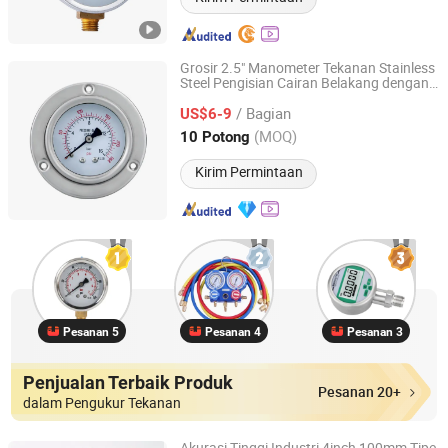
Grosir 2.5" Manometer Tekanan Stainless
Steel Pengisian Cairan Belakang dengan
Zhejiang Shengdi Instrument Co., Ltd.
Flange
/ Bagian
US$6-9
Zhejiang, China
Harga mulai 2024
(MOQ)
10 Potong
Kirim Permintaan
Pesanan 5
Pesanan 4
Pesanan 3
Penjualan Terbaik Produk
Pesanan 20+
dalam Pengukur Tekanan