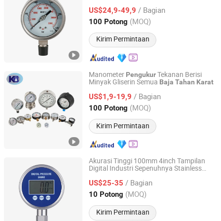
/ Bagian
US$24,9-49,9
Jiangsu, China
Harga mulai 2016
(MOQ)
100 Potong
Kirim Permintaan
Manometer
Tekanan Berisi
Pengukur
Minyak Gliserin Semua
Baja
Tahan
Karat
Changzhou KB Instruments & Meter Co., Ltd.
/ Bagian
US$1,9-19,9
Jiangsu, China
Harga mulai 2016
(MOQ)
100 Potong
Kirim Permintaan
Akurasi Tinggi 100mm 4inch Tampilan
Digital Industri Sepenuhnya Stainless
Yuyao Gongchuang Instrument Co., Ltd.
Steel Kustom Latar Belakang LCD
/ Bagian
Bertenaga Baterai
Tekanan
US$25-35
Pengukur
Zhejiang, China
Harga mulai 2018
(MOQ)
10 Potong
Kirim Permintaan