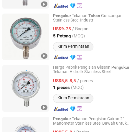
Tekanan
Guncangan
Pengukur
Tahan
Stainless Steel Industri
Jiangsu Jiechuang Science And Technology Co., Ltd.
/ Bagian
US$9-75
Jiangsu, China
Harga mulai 2024
(MOQ)
5 Potong
Kirim Permintaan
Harga Pabrik Pengisian Gliserin
Pengukur
Tekanan Hidrolik Stainless Steel
Zhejiang Shengdi Instrument Co., Ltd.
/ pieces
US$5,5-8,5
Zhejiang, China
Harga mulai 2024
(MOQ)
1 pieces
Kirim Permintaan
Tekanan Pengisian Cairan 2"
Pengukur
Manometer Stainless Steel Bawah untuk
Zhejiang Shengdi Instrument Co., Ltd.
Air Gas
/ Bagian