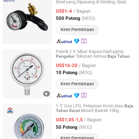
Steel yang Dipasang di Dinding, Ideal
Jiangxi Weizi Instrument Co., Ltd
untuk Pemantauan Industri
/ Bagian
US$1-4
Jiangxi, China
Harga mulai 2025
(MOQ)
500 Potong
Kirim Permintaan
Pabrik 2.5" Mbar Kapsul Diafragma
Tekanan Semua
Pengukur
Baja
Tahan
Zhejiang Shengdi Instrument Co., Ltd.
Manometer Gas
Karat
/ Bagian
US$16-20
Zhejiang, China
Harga mulai 2024
(MOQ)
10 Potong
Kirim Permintaan
1.5" Gas LPG, Pelapisan Krom atau
Baja
Mount Bawah 10kg
Tahan
Karat
Huazan Instruments Co., Ltd.
Tekanan LPG
Pengukur
/ Bagian
US$1,05-1,5
Zhejiang, China
Harga mulai 2015
(MOQ)
50 Potong
Kirim Permintaan