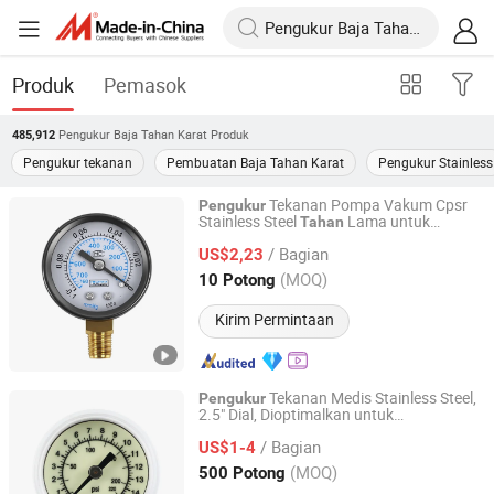
Produk
Pemasok
Pengukur Baja Tahan Karat
Produk
485,912
Pengukur tekanan
Pembuatan Baja Tahan Karat
Pengukur Stainless
Tekanan Pompa Vakum Cpsr
Pengukur
Stainless Steel
Lama untuk
Tahan
Dongguan Dongkeng Juchangli Pneumatic Component
Penggunaan Industri
Factory (individual Business)
/ Bagian
US$2,23
(MOQ)
10 Potong
Guangdong, China
Harga mulai 2026
Kirim Permintaan
Tekanan Medis Stainless Steel,
Pengukur
2.5" Dial, Dioptimalkan untuk
Jiangxi Weizi Instrument Co., Ltd
Penggunaan Kesehatan
/ Bagian
US$1-4
Jiangxi, China
Harga mulai 2025
(MOQ)
500 Potong