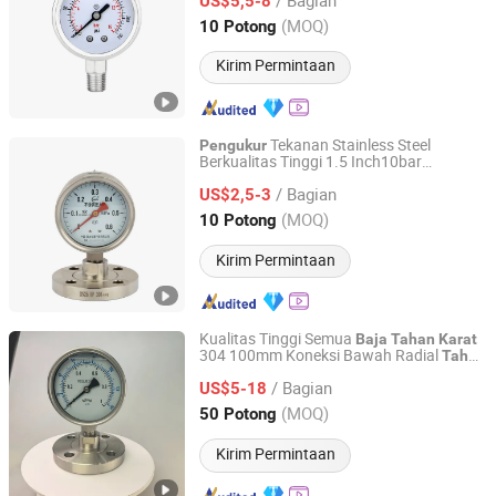
US$5,5-8
Zhejiang, China
Harga mulai 2024
(MOQ)
10 Potong
Kirim Permintaan
Tekanan Stainless Steel
Pengukur
Berkualitas Tinggi 1.5 Inch10bar
Lianli Instrument Technology Co., Ltd.
Manometer Pengisian Gliserin Hidrolik
/ Bagian
US$2,5-3
Zhejiang, China
Harga mulai 2025
(MOQ)
10 Potong
Kirim Permintaan
Kualitas Tinggi Semua
Baja
Tahan
Karat
304 100mm Koneksi Bawah Radial
Tahan
Yuyao Gongchuang Instrument Co., Ltd.
Korosi Manometer Diafragma yang
/ Bagian
Disesuaikan
US$5-18
Zhejiang, China
Harga mulai 2018
(MOQ)
50 Potong
Kirim Permintaan