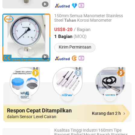
150mm Semua Manometer Stainless
Steel
Korosi Manometer
Tahan
Ankang Mano Instrument Co., Ltd.
/ Bagian
US$8-20
Shaanxi, China
Harga mulai 2025
(MOQ)
1 Bagian
Kirim Permintaan
Respon Cepat Ditampilkan
Kurang dari 2 h
dalam Sensor Level Cairan
Kualitas Tinggi Industri 160mm Tipe
Bayonet Radial Mount Bawah Stainless