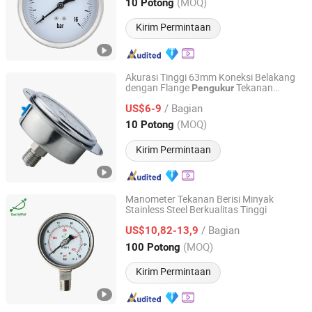
Zhejiang, China
Harga mulai 2024
(MOQ)
10 Potong
Kirim Permintaan
Akurasi Tinggi 63mm Koneksi Belakang
dengan Flange
Tekanan
Pengukur
Zhejiang Shengdi Instrument Co., Ltd.
Stainless Steel
/ Bagian
US$6-9
Zhejiang, China
Harga mulai 2024
(MOQ)
10 Potong
Kirim Permintaan
Manometer Tekanan Berisi Minyak
Stainless Steel Berkualitas Tinggi
Shanghai Qualitywell Industrial Co., Ltd.
/ Bagian
US$10,82-13,9
Shanghai, China
Harga mulai 2023
(MOQ)
100 Potong
Kirim Permintaan