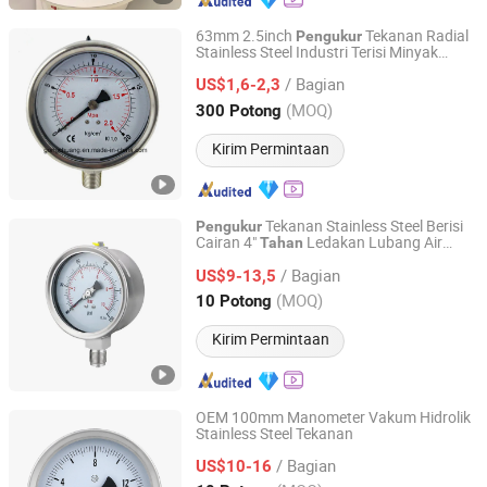
63mm 2.5inch
Tekanan Radial
Pengukur
Stainless Steel Industri Terisi Minyak
Yuyao Gongchuang Instrument Co., Ltd.
Glycerin Koneksi Bawah
/ Bagian
US$1,6-2,3
Zhejiang, China
Harga mulai 2018
(MOQ)
300 Potong
Kirim Permintaan
Tekanan Stainless Steel Berisi
Pengukur
Cairan 4"
Ledakan Lubang Air
Tahan
Zhejiang Shengdi Instrument Co., Ltd.
Udara Manometer
/ Bagian
US$9-13,5
Zhejiang, China
Harga mulai 2024
(MOQ)
10 Potong
Kirim Permintaan
OEM 100mm Manometer Vakum Hidrolik
Stainless Steel Tekanan
Zhejiang Shengdi Instrument Co., Ltd.
/ Bagian
US$10-16