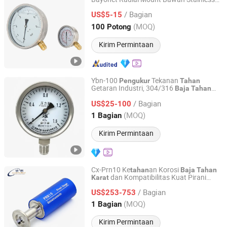
Yuyao Gongchuang Instrument Co., Ltd.
Steel
Lama
Korosi
Tahan
Tahan
/ Bagian
Tekanan
US$5-15
Pengukur
Zhejiang, China
Harga mulai 2018
(MOQ)
100 Potong
Kirim Permintaan
Ybn-100
Tekanan
Pengukur
Tahan
Getaran Industri, 304/316
Baja
Tahan
Tianchang Yuheng Electric Co., Ltd.
Karat
/ Bagian
US$25-100
Anhui, China
Harga mulai 2026
(MOQ)
1 Bagian
Kirim Permintaan
Cx-Prn10 Ke
an Korosi
tahan
Baja
Tahan
dan Kompatibilitas Kuat Pirani
Karat
Shanghai Cixi Instrument Co., Ltd.
Vacuum Gauge
/ Bagian
US$253-753
Shanghai, China
Harga mulai 2009
(MOQ)
1 Bagian
Kirim Permintaan