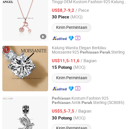
Tinggi OEM Kustom Fashion 925 Kalung
Guangzhou Angel jewellery co.,ltd
Pesona
Fashion untuk Gadis
Perhiasan
/ Piece
US$8,7-9,2
Guangdong, China
Harga mulai 2020
(MOQ)
30 Piece
Kirim Permintaan
Kalung Wanita Elegan Berkilau
Moissanite 925
Sterling
Perhiasan
Perak
CT COLOR CO, LIMITED
/ Bagian
US$11,5-11,6
Guangdong, China
Harga mulai 2020
(MOQ)
15 Potong
Kirim Permintaan
Kostum Fashion 925
Perhiasan
Antik
Sterling (SC8085)
Perhiasan
Perak
Hongkong Season Jewelry Co., Limited
/ Bagian
US$5,5-7,5
Guangdong, China
Harga mulai 2017
(MOQ)
30 Potong
Kirim Permintaan