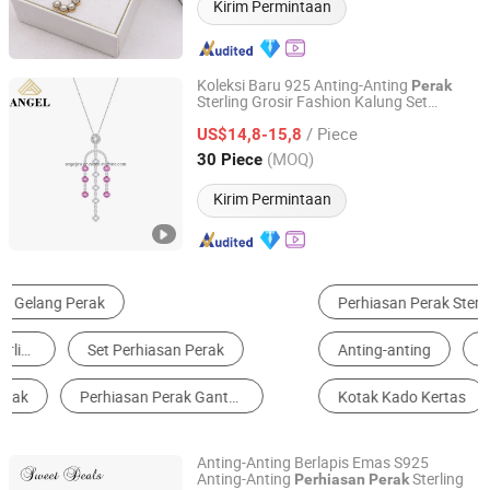
Kirim Permintaan
Koleksi Baru 925 Anting-Anting
Perak
Sterling Grosir Fashion Kalung Set
Guangzhou Angel jewellery co.,ltd
Elegan Halus untuk Wanita
Perhiasan
/ Piece
Trendy
US$14,8-15,8
Guangdong, China
Harga mulai 2020
(MOQ)
30 Piece
Kirim Permintaan
Perhiasan Perak Sterling
Kalung
Anting-anting
Cincin
Gelang
Kotak Kado Kertas
Anting-Anting Berlapis Emas S925
Anting-Anting
Sterling
Perhiasan
Perak
Guangzhou Mimier Jewelry, Co, Ltd.