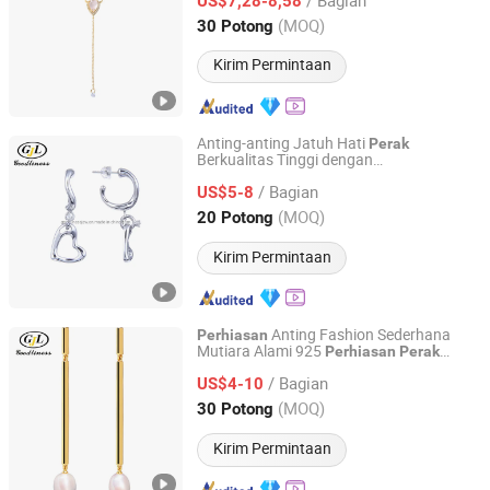
US$7,28-8,58
Guangdong, China
Harga mulai 2022
(MOQ)
30 Potong
Kirim Permintaan
Anting-anting Jatuh Hati
Perak
Berkualitas Tinggi dengan
GOODLINESS JEWELLERY CO., LIMITED
Ketidakteraturan yang Unik
/ Bagian
US$5-8
Guangdong, China
Harga mulai 2014
(MOQ)
20 Potong
Kirim Permintaan
Anting Fashion Sederhana
Perhiasan
Mutiara Alami 925
Perhiasan
Perak
GOODLINESS JEWELLERY CO., LIMITED
Sterling
/ Bagian
US$4-10
Guangdong, China
Harga mulai 2014
(MOQ)
30 Potong
Kirim Permintaan