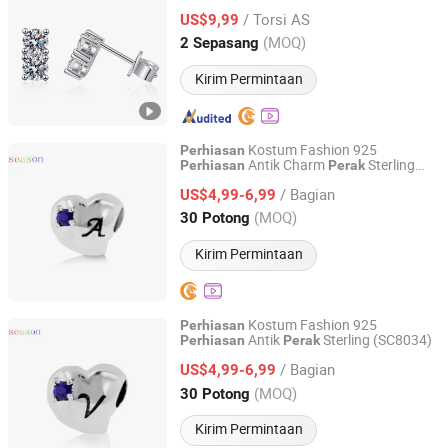
/ Torsi AS
US$9,99
Guangdong, China
Harga mulai 2022
(MOQ)
2 Sepasang
Kirim Permintaan
Kostum Fashion 925
Perhiasan
Antik Charm
Sterling
Perhiasan
Perak
Hongkong Season Jewelry Co., Limited
(SC8013)
/ Bagian
US$4,99-6,99
Guangdong, China
Harga mulai 2017
(MOQ)
30 Potong
Kirim Permintaan
Kostum Fashion 925
Perhiasan
Antik
Sterling (SC8034)
Perhiasan
Perak
Hongkong Season Jewelry Co., Limited
/ Bagian
US$4,99-6,99
Guangdong, China
Harga mulai 2017
(MOQ)
30 Potong
Kirim Permintaan