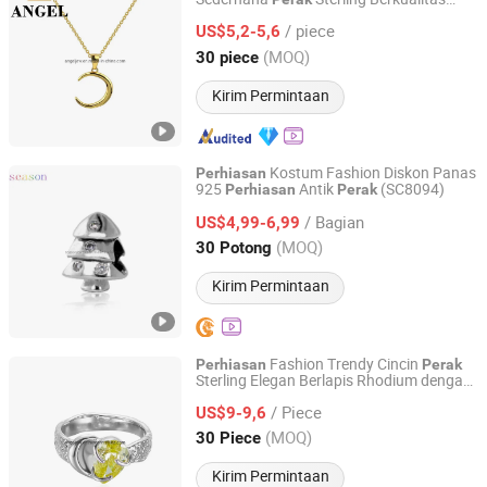
Guangzhou Angel jewellery co.,ltd
Tinggi untuk Gadis 925
/ piece
US$5,2-5,6
Guangdong, China
Harga mulai 2020
(MOQ)
30 piece
Kirim Permintaan
Kostum Fashion Diskon Panas
Perhiasan
925
Antik
(SC8094)
Perhiasan
Perak
Hongkong Season Jewelry Co., Limited
/ Bagian
US$4,99-6,99
Guangdong, China
Harga mulai 2017
(MOQ)
30 Potong
Kirim Permintaan
Fashion Trendy Cincin
Perhiasan
Perak
Sterling Elegan Berlapis Rhodium dengan
Guangzhou Angel jewellery co.,ltd
Zirconia Kubik Halus Grosir untuk Gadis
/ Piece
925
US$9-9,6
Guangdong, China
Harga mulai 2020
(MOQ)
30 Piece
Kirim Permintaan