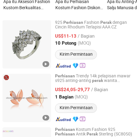
Apa itu Aksesori Fashion
Apa itu Perhiasan
Apa itu Anting-
Kustom Berkualitas
Kostum Fashion Diskon
Salju Manusia 
Tinggi 18K Emas 925
Panas 925 Perhiasan
Senyuman Berl
Perak Sterling Perhiasan
Antik Perak (SC8095)
Rhodium Perak
925
Fashion
dengan
Perhiasan
Perak
Hip Hop Gelang Rantai
Anak-anak, Epo
Cincin Rhodium Terlapisi AAA CZ
GOODLINESS JEWELLERY CO., LIMITED
Link Kuba Kalung
Putih
/ Bagian
US$11-13
Perhiasan
Guangdong, China
Harga mulai 2014
(MOQ)
10 Potong
Kirim Permintaan
Trendy 14k pelapisan mawar
Perhiasan
s925 anting-anting
wanita
perak
CT COLOR CO, LIMITED
mode
perhiasan
/ Bagian
US$24,05-29,77
Guangdong, China
Harga mulai 2020
(MOQ)
1 Bagian
Kirim Permintaan
Kostum Fashion 925
Perhiasan
Antik
Sterling (SC8050)
Perhiasan
Perak
Hongkong Season Jewelry Co., Limited