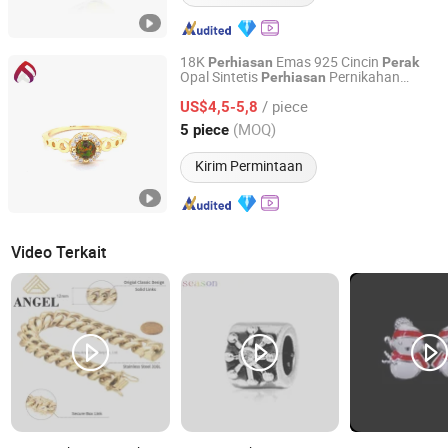
18K
Emas 925 Cincin
Perhiasan
Perak
Opal Sintetis
Pernikahan
Perhiasan
YU JING JEWELRY CO., LTD.
Fashion (SRG88804)
/ piece
US$4,5-5,8
Guangdong, China
Harga mulai 2020
(MOQ)
5 piece
Kirim Permintaan
Video Terkait