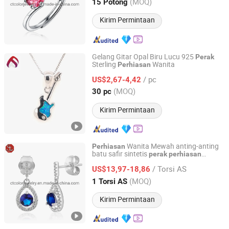
Guangdong, China
Harga mulai 2020
(MOQ)
15 Potong
Kirim Permintaan
Gelang Gitar Opal Biru Lucu 925
Perak
Sterling
Wanita
Perhiasan
YU JING JEWELRY CO., LTD.
/ pc
US$2,67-4,42
Guangdong, China
Harga mulai 2020
(MOQ)
30 pc
Kirim Permintaan
Wanita Mewah anting-anting
Perhiasan
batu safir sintetis
perak
perhiasan
CT COLOR CO, LIMITED
fashion
/ Torsi AS
US$13,97-18,86
Guangdong, China
Harga mulai 2020
(MOQ)
1 Torsi AS
Kirim Permintaan