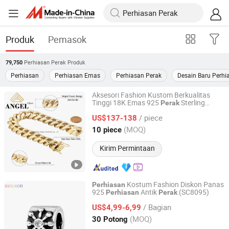
Produk
Pemasok
Perhiasan Perak
Produk
79,750
Perhiasan
Perhiasan Emas
Perhiasan Perak
Desain Baru Perhi
Aksesori Fashion Kustom Berkualitas
Tinggi 18K Emas 925
Sterling
Perak
Guangzhou Angel jewellery co.,ltd
Hip Hop Gelang Rantai Link
Perhiasan
/ piece
Kuba Kalung
US$137-138
Perhiasan
Guangdong, China
Harga mulai 2020
(MOQ)
10 piece
Kirim Permintaan
Kostum Fashion Diskon Panas
Perhiasan
925
Antik
(SC8095)
Perhiasan
Perak
Hongkong Season Jewelry Co., Limited
/ Bagian
US$4,99-6,99
Guangdong, China
Harga mulai 2017
(MOQ)
30 Potong