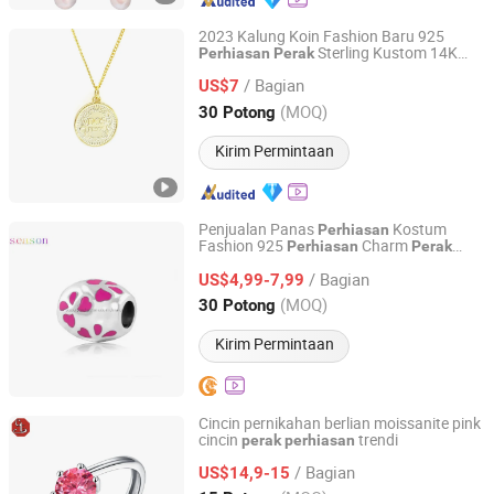
2023 Kalung Koin Fashion Baru 925
Sterling Kustom 14K
Perhiasan
Perak
Shenzhen Chenqi Limited
Dilapisi Emas
/ Bagian
US$7
Guangdong, China
Harga mulai 2019
(MOQ)
30 Potong
Kirim Permintaan
Penjualan Panas
Kostum
Perhiasan
Fashion 925
Charm
Perhiasan
Perak
Hongkong Season Jewelry Co., Limited
Sterling (SC8004)
/ Bagian
US$4,99-7,99
Guangdong, China
Harga mulai 2017
(MOQ)
30 Potong
Kirim Permintaan
Cincin pernikahan berlian moissanite pink
cincin
trendi
perak
perhiasan
CT COLOR CO, LIMITED
/ Bagian
US$14,9-15