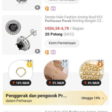
Desain Halo Fashion Anting Stud 925
Sterling dengan CZ
Perhiasan
Perak
JBJ Jewellery Limited
Hitam
/ Bagian
US$6,58-6,78
Guangdong, China
Harga mulai 2016
(MOQ)
20 Potong
Kirim Permintaan
14% NAIK
5% NAIK
4% NAIK
Penggerak dan pengocok Produk
Hingga 14%
dalam Perhiasan