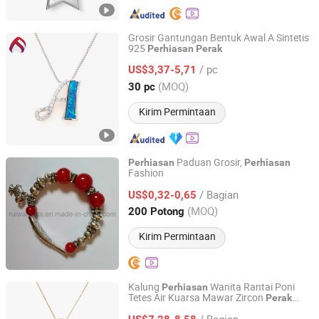
Grosir Gantungan Bentuk Awal A Sintetis
925
Perhiasan
Perak
YU JING JEWELRY CO., LTD.
/ pc
US$3,37-5,71
Guangdong, China
Harga mulai 2020
(MOQ)
30 pc
Kirim Permintaan
Paduan Grosir,
Perhiasan
Perhiasan
Fashion
Ruiwan Company Limited
/ Bagian
US$0,32-0,65
Zhejiang, China
Harga mulai 2014
(MOQ)
200 Potong
Kirim Permintaan
Kalung
Wanita Rantai Poni
Perhiasan
Tetes Air Kuarsa Mawar Zircon
Perak
Guangzhou Peishang Jewelry Co., Ltd.
Sterling 925 untuk Perempuan
/ Bagian