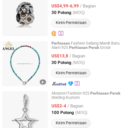
/ Bagian
US$4,99-6,99
Guangdong, China
Harga mulai 2017
(MOQ)
30 Potong
Kirim Permintaan
Fashion Gelang Manik Batu
Perhiasan
Alam 925
Grosir
Perhiasan
Perak
Guangzhou Angel jewellery co.,ltd
/ Bagian
US$13,8
Guangdong, China
Harga mulai 2020
(MOQ)
30 Potong
Kirim Permintaan
Aksesori Fashion 925
Perhiasan
Perak
Sterling Kustom
Guangzhou IO Jewelry Co., Ltd.
/ Bagian
US$2-4
Guangdong, China
Harga mulai 2013
(MOQ)
100 Potong
Kirim Permintaan