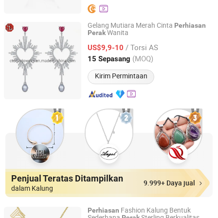
Gelang Mutiara Merah Cinta
Perhiasan
Wanita
Perak
CT COLOR CO, LIMITED
/ Torsi AS
US$9,9-10
Guangdong, China
Harga mulai 2020
(MOQ)
15 Sepasang
Kirim Permintaan
Penjual Teratas Ditampilkan
9.999+ Daya jual
dalam Kalung
Fashion Kalung Bentuk
Perhiasan
Sederhana
Sterling Berkualitas
Perak