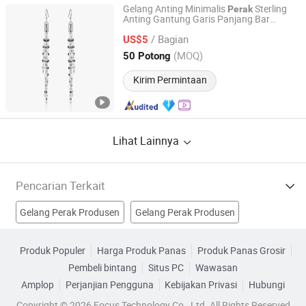
Gelang Anting Minimalis
Sterling
Perak
Anting Gantung Garis Panjang Bar
LONGLIKE JEWELRY CO., LIMITED
Perhiasan
/ Bagian
US$5
Guangdong, China
Harga mulai 2016
(MOQ)
50 Potong
Kirim Permintaan
Lihat Lainnya
Pencarian Terkait
Gelang Perak Produsen
Gelang Perak Produsen
Perhiasan Perak Sterling Produsen
Produk Populer
Harga Produk Panas
Produk Panas Grosir
Pembeli bintang
Situs PC
Wawasan
Set Perhiasan Perak Produsen
Amplop
Perjanjian Pengguna
Kebijakan Privasi
Hubungi
Cincin Perhiasan Perak Pabrik
Copyright © 2026 Focus Technology Co., Ltd. All Rights Reserved