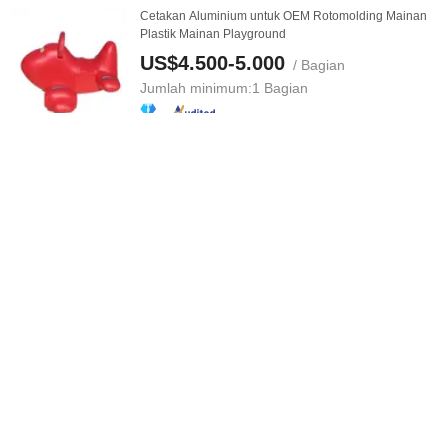
Cetakan Aluminium untuk OEM Rotomolding Mainan
Plastik Mainan Playground
US$4.500-5.000
/ Bagian
Jumlah minimum:
1 Bagian
Hubungi Pemasok
Kit Mainan Tema Taman Pendidikan untuk Pembelajar
Muda Kit Stem 3D Konstruksi ...
US$10,44-10,99
/ Atur
Jumlah minimum:
50 Set
Hubungi Pemasok
Arena bermain Keselamatan, Blok bangunan bagian
Busa EPP kecil
US$14,5-16
/ Bagian