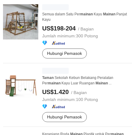
Semua dalam Satu Per
mainan
Kayu
Mainan
Panjat
Kayu
US$198-204
/ Bagian
Jumlah minimum:
300 Potong
Hubungi Pemasok
Taman
Sekolah Kebun Belakang Peralatan
Per
mainan
Kayu Luar Ruangan
Mainan
...
US$1.420
/ Bagian
Jumlah minimum:
100 Potong
Hubungi Pemasok
Keranjang Roda
Mainan
Plastik untuk Per
mainan