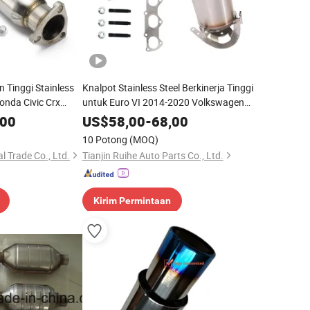
an Tinggi Stainless
Knalpot Stainless Steel Berkinerja Tinggi
onda Civic Crx
untuk Euro VI 2014-2020 Volkswagen
ra Integra 1990-
Vento 1.6L L4 Katalis Konverter Pas
,00
US$
58,00
-
68,00
Langsung
10 Potong
(MOQ)
l Trade Co., Ltd.
Tianjin Ruihe Auto Parts Co., Ltd.
Kirim Permintaan