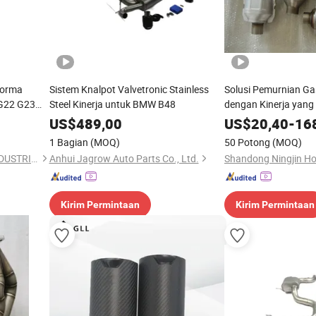
forma
Sistem Knalpot Valvetronic Stainless
Solusi Pemurnian G
G22 G23
Steel Kinerja untuk BMW B48
dengan Kinerja yang
US$
489,00
US$
20,40
-
16
1 Bagian
(MOQ)
50 Potong
(MOQ)
BAIXING PERFORMANCE INDUSTRIES LTD.
Anhui Jagrow Auto Parts Co., Ltd.
Kirim Permintaan
Kirim Permintaan