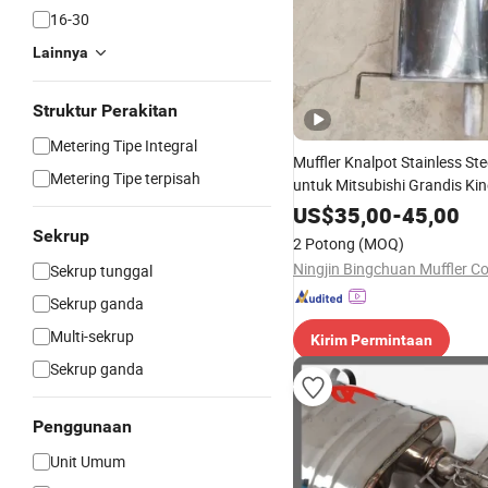
16-30
Lainnya
Struktur Perakitan
Metering Tipe Integral
Muffler Knalpot Stainless St
Metering Tipe terpisah
untuk Mitsubishi Grandis Kin
Mobil
US$
35,00
-
45,00
Sekrup
2 Potong
(MOQ)
Ningjin Bingchuan Muffler Co
Sekrup tunggal
Sekrup ganda
Multi-sekrup
Kirim Permintaan
Sekrup ganda
Penggunaan
Unit Umum