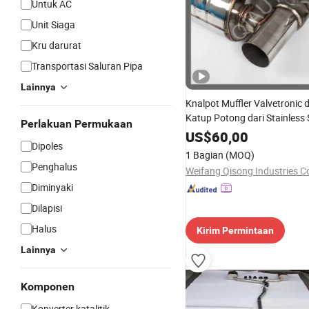
Untuk AC
Unit Siaga
Kru darurat
Transportasi Saluran Pipa
Lainnya
Knalpot Muffler Valvetronic
Katup Potong dari Stainless 
Perlakuan Permukaan
Berkinerja Tinggi 304 untuk 
US$
60,00
Dipoles
1 Bagian
(MOQ)
Penghalus
Weifang Qisong Industries Co
Diminyaki
Dilapisi
Halus
Kirim Permintaan
Lainnya
Komponen
Konverter katalitik