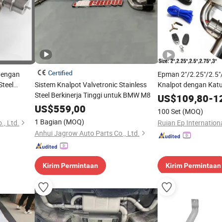
Certified
 dengan
Epman 2"/2.25"/2.5"/
Steel
Sistem Knalpot Valvetronic Stainless
Knalpot dengan Kat
Mobil
Steel Berkinerja Tinggi untuk BMW M8
Pemotongan Knalpot 
US$
109,80
-
1
Jarak Jauh Epqdmf
US$
559,00
100 Set
(MOQ)
1 Bagian
(MOQ)
., Ltd.
Ruian Ep Internationa
Anhui Jagrow Auto Parts Co., Ltd.
Kirim Permintaan
Kirim Permintaan