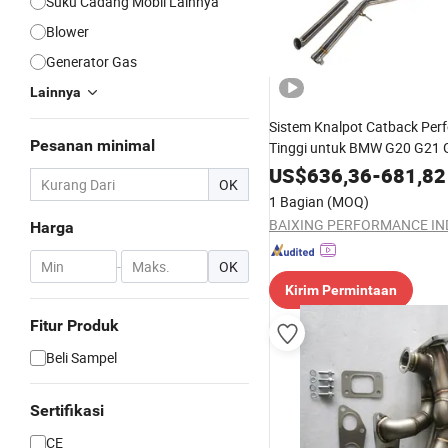
Suku Cadang Mobil Lainnya
Blower
Generator Gas
Lainnya
Sistem Knalpot Catback Per
Pesanan minimal
Tinggi untuk BMW G20 G21 
G26 325I 330I
US$
636,36
-
681,82
OK
1 Bagian
(MOQ)
Harga
-
OK
Kirim Permintaan
Fitur Produk
Beli Sampel
Sertifikasi
CE