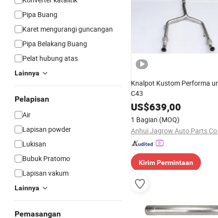
Pipa Buang
Karet mengurangi guncangan
Pipa Belakang Buang
Pelat hubung atas
Lainnya
Knalpot Kustom Performa u
C43
Pelapisan
US$
639,00
Air
1 Bagian
(MOQ)
Lapisan powder
Anhui Jagrow Auto Parts Co.
Lukisan
Bubuk Pratomo
Kirim Permintaan
Lapisan vakum
Lainnya
Pemasangan