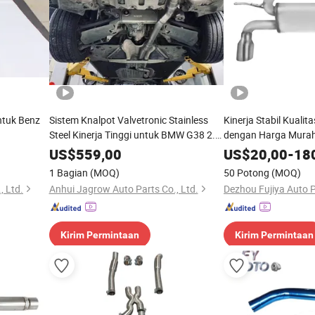
ntuk Benz
Sistem Knalpot Valvetronic Stainless
Kinerja Stabil Kualit
Steel Kinerja Tinggi untuk BMW G38 2.0t
dengan Harga Murah 
2018
Suku Cadang Mobil K
US$
559,00
US$
20,00
-
18
1 Bagian
(MOQ)
50 Potong
(MOQ)
, Ltd.
Anhui Jagrow Auto Parts Co., Ltd.
Kirim Permintaan
Kirim Permintaan