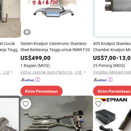
eel Cocok
Sistem Knalpot Valvetronic Stainless
409 Knalpot Stainles
erja Tinggi
Steel Berkinerja Tinggi untuk BMW F20
Chamber Knalpot Mob
Kinerja Flowmaster 
US$
499,00
US$
7,00
-
13,
Universal
1 Bagian
(MOQ)
25 Potong
(MOQ)
., Ltd
Anhui Jagrow Auto Parts Co., Ltd.
Qingdao Mingxin Indu
Kirim Permintaan
Kirim Permintaan