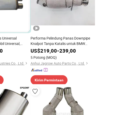
s Universal
Performa Pelindung Panas Downpipe
il Universal,
Knalpot Tanpa Katalis untuk BMW
Dual Exhaust
M235 N55
00
US$
219,00
-
239,00
5 Potong
(MOQ)
stries Co., Ltd.
Anhui Jagrow Auto Parts Co., Ltd.
Kirim Permintaan