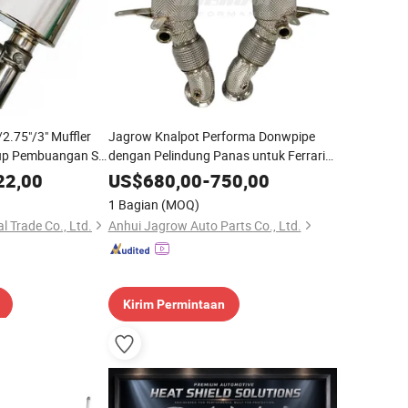
2.75"/3" Muffler
Jagrow Knalpot Performa Donwpipe
up Pembuangan Set
dengan Pelindung Panas untuk Ferrari
Elektrik Kontrol
F8
22,00
US$
680,00
-
750,00
1 Bagian
(MOQ)
l Trade Co., Ltd.
Anhui Jagrow Auto Parts Co., Ltd.
Kirim Permintaan