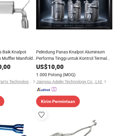
as Baik Knalpot
Pelindung Panas Knalpot Aluminium
Muffler Manifold
Performa Tinggi untuk Kontrol Termal
atalisator
Turbo
0,00
US$
10,00
1.000 Potong
(MOQ)
Dezhou Fujiya Auto Parts Technology Co., Ltd.
Jiangsu Adelin Technology Co., Ltd.
Kirim Permintaan