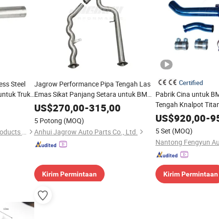
Certified
ess Steel
Jagrow Performance Pipa Tengah Las
untuk Truk
Emas Sikat Panjang Setara untuk BMW
Pabrik Cina untuk 
M2 G87
Tengah Knalpot Tita
US$
270,00
-
315,00
Tinggi
US$
920,00
-
9
5 Potong
(MOQ)
5 Set
(MOQ)
Ningbo Haishu Pino Metal Products Co., Ltd
Anhui Jagrow Auto Parts Co., Ltd.
Kirim Permintaan
Kirim Permintaan