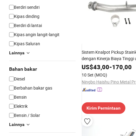
Berdiri sendiri
Kipas dinding
Berdiri di lantai
Kipas angin langit-langit
Kipas Saluran
Sistem Knalpot Pickup Stainl
Lainnya
dengan Kinerja Biaya Tinggi 
Diesel
US$
43,00
-
170,00
Bahan bakar
10 Set
(MOQ)
Diesel
Berbahan bakar gas
Bensin
Elektrik
Kirim Permintaan
Bensin / Solar
Lainnya