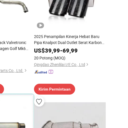
2025 Penampilan Kinerja Hebat Baru
ack Valvetronic
Pipa Knalpot Dual Outlet Serat Karbon
wagen Golf Mk6
Forged
US$
39,99
-
69,99
20 Potong
(MOQ)
Qingdao Zhenlilai I/E Co., Ltd
rts Co., Ltd.
Kirim Permintaan