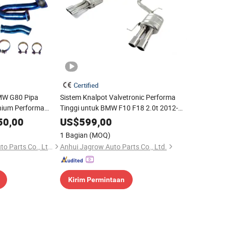
Certified
BMW G80 Pipa
Sistem Knalpot Valvetronic Performa
nium Performa
Tinggi untuk BMW F10 F18 2.0t 2012-
2017
50,00
US$
599,00
1 Bagian
(MOQ)
Nantong Fengyun Auto Parts Co., Ltd.
Anhui Jagrow Auto Parts Co., Ltd.
Kirim Permintaan