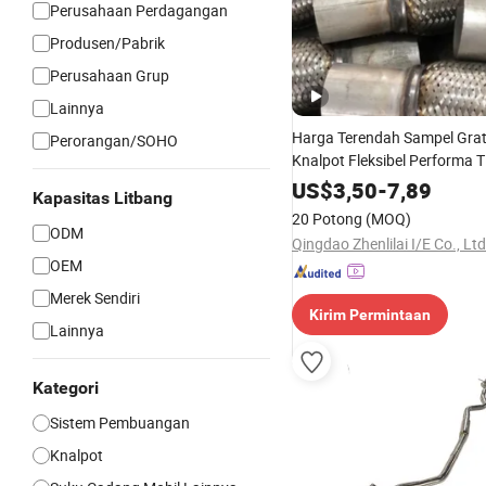
Perusahaan Perdagangan
Produsen/Pabrik
Perusahaan Grup
Lainnya
Harga Terendah Sampel Grat
Perorangan/SOHO
Knalpot Fleksibel Performa T
Ukuran Kustom
US$
3,50
-
7,89
Kapasitas Litbang
20 Potong
(MOQ)
ODM
Qingdao Zhenlilai I/E Co., Ltd
OEM
Merek Sendiri
Kirim Permintaan
Lainnya
Kategori
Sistem Pembuangan
Knalpot