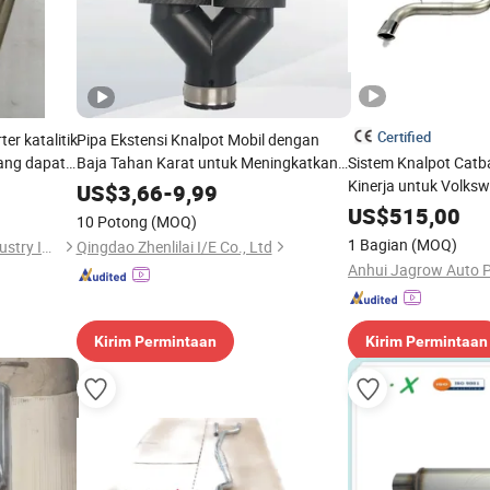
Certified
er katalitik
Pipa Ekstensi Knalpot Mobil dengan
yang dapat
Baja Tahan Karat untuk Meningkatkan
Sistem Knalpot Catb
an harga
Performa Mobil
Kinerja untuk Volks
US$
3,66
-
9,99
Mk6-Gti 6r 2.0t
US$
515,00
10 Potong
(MOQ)
1 Bagian
(MOQ)
Wuhan Dong Feng Motor Industry Imp. & Exp. Co., Ltd.
Qingdao Zhenlilai I/E Co., Ltd
Anhui Jagrow Auto Pa
Kirim Permintaan
Kirim Permintaan