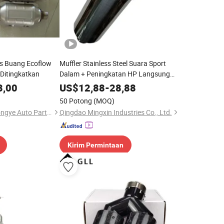
as Buang Ecoflow
Muffler Stainless Steel Suara Sport
 Ditingkatkan
Dalam + Peningkatan HP Langsung
Pasang Muffler Exhaust Hks Hi-Power
8,00
US$
12,88
-
28,88
Kinerja Tinggi
50 Potong
(MOQ)
Shandong Ningjin Hongye Auto Parts Co., Ltd.
Qingdao Mingxin Industries Co., Ltd.
Kirim Permintaan