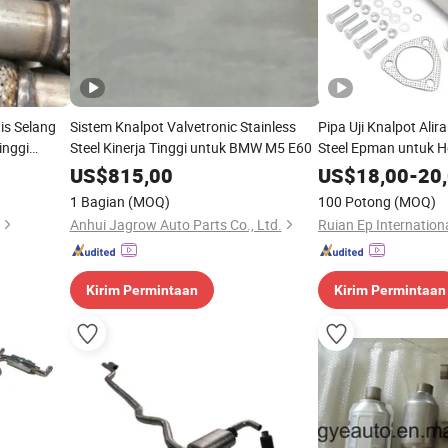
is Selang
Sistem Knalpot Valvetronic Stainless
Pipa Uji Knalpot Alir
inggi
Steel Kinerja Tinggi untuk BMW M5 E60
Steel Epman untuk H
1988-1991 untuk Acu
US$
815,00
US$
18,00
-
20
2001 Epmf9001
1 Bagian
(MOQ)
100 Potong
(MOQ)
Anhui Jagrow Auto Parts Co., Ltd.
Ruian Ep Internationa
Kirim Permintaan
Kirim Permintaan