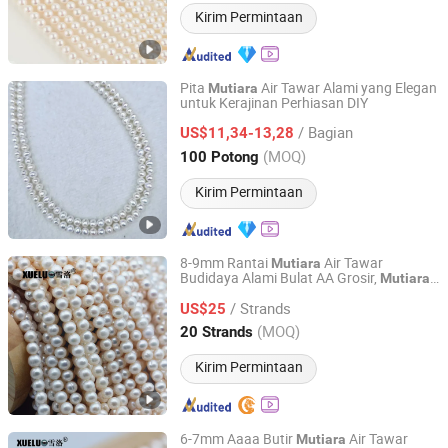
Kirim Permintaan
Pita
Air Tawar Alami yang Elegan
Mutiara
untuk Kerajinan Perhiasan DIY
ZHUJI YEYI IMPORT AND EXPORT CO., LTD.
/ Bagian
US$11,34-13,28
Zhejiang, China
Harga mulai 2025
(MOQ)
100 Potong
Kirim Permintaan
8-9mm Rantai
Air Tawar
Mutiara
Budidaya Alami Bulat AA Grosir,
Mutiara
Zhuji Xueluo Pearl Jewelry Co., Ltd.
Zhuji (XL180112)
/ Strands
US$25
Zhejiang, China
Harga mulai 2013
(MOQ)
20 Strands
Kirim Permintaan
6-7mm Aaaa Butir
Air Tawar
Mutiara