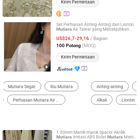
Kirim Permintaan
Set Perhiasan Anting-Anting dan Liontin
Air Tawar yang Menakjubkan
Mutiara
ZHUJI YEYI IMPORT AND EXPORT CO., LTD.
dengan Desain Turquoise
/ Bagian
US$26,7-29,16
Zhejiang, China
Harga mulai 2025
(MOQ)
100 Potong
Kirim Permintaan
Anting-anting
Kalung
Perhiasan Mutiara
Alkali
Liontin
Reagen Kimia
1-20mm Manik-manik Spacer Akrilik
Imitasi ABS Bulat
Manik
Mutiara
Mutiara
Kingswick Technology Group Limited