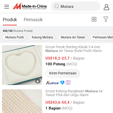
Produk
Pemasok
Mutiara
Produk
434,142
Mutiara Putih
Kalung Mutiara
Mutiara Air Tawar
Perhiasan Mut
Grosir Perak Sterling Klasik 3-4 mm
Air Tawar Bulat Putih Alami
Mutiara
ZHUJI YEYI IMPORT AND EXPORT CO., LTD.
Kalung
/ Bagian
US$18,2-23,7
Zhejiang, China
Harga mulai 2025
(MOQ)
100 Potong
Kirim Permintaan
Grosir Kalung Rangkaian
Air
Mutiara
Tawar Pink dan Ungu Alami
ZHUJI YEYI IMPORT AND EXPORT CO., LTD.
/ Bagian
US$43,6-50,4
Zhejiang, China
Harga mulai 2025
(MOQ)
1 Bagian