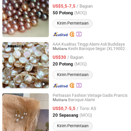
/ Bagian
US$5,5-7,5
Zhejiang, China
Harga mulai 2013
(MOQ)
50 Potong
Kirim Permintaan
AAA Kualitas Tinggi Alami Asli Budidaya
Keshi Baroque Segar (XL190029-
Mutiara
Zhuji Xueluo Pearl Jewelry Co., Ltd.
P)
/ Bagian
US$30
Zhejiang, China
Harga mulai 2013
(MOQ)
20 Potong
Kirim Permintaan
Perhiasan Fashion Vintage Gadis Prancis
Baroque Alami
Mutiara
YIWU JINYE IMPORT AND EXPORT CO., LTD
/ Torsi AS
US$0,7-5,5
Zhejiang, China
Harga mulai 2017
(MOQ)
20 Sepasang
Kirim Permintaan