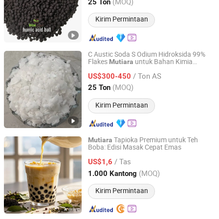
Hunan, China
Harga mulai 2025
(MOQ)
25 Ton
Kirim Permintaan
C Austic Soda S Odium Hidroksida 99%
Flakes
untuk Bahan Kimia
Mutiara
Hebei Zhouhu Trade Co., Ltd.
Pengolahan Air
/ Ton AS
US$300-450
Hebei, China
Harga mulai 2023
(MOQ)
25 Ton
Kirim Permintaan
Tapioka Premium untuk Teh
Mutiara
Boba: Edisi Masak Cepat Emas
GUANGZHOU ROYAL QUEEN CO., LTD
/ Tas
US$1,6
Guangdong, China
Harga mulai 2016
(MOQ)
1.000 Kantong
Kirim Permintaan