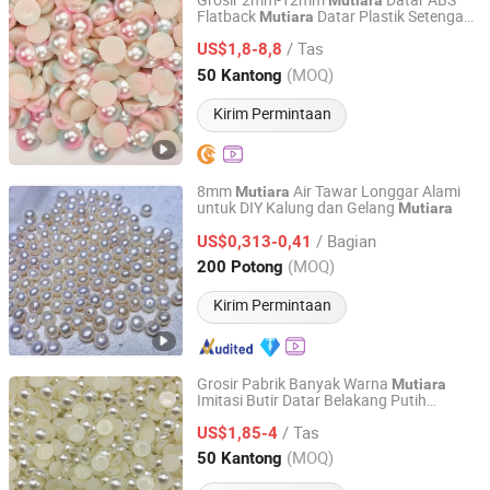
Grosir 2mm-12mm
Datar ABS
Mutiara
Flatback
Datar Plastik Setengah
Mutiara
Kingswick Technology Group Limited
Bulat untuk Kerajinan Tangan DIY
/ Tas
US$1,8-8,8
Guangdong, China
Harga mulai 2010
(MOQ)
50 Kantong
Kirim Permintaan
8mm
Air Tawar Longgar Alami
Mutiara
untuk DIY Kalung dan Gelang
Mutiara
ZHUJI YEYI IMPORT AND EXPORT CO., LTD.
/ Bagian
US$0,313-0,41
Zhejiang, China
Harga mulai 2025
(MOQ)
200 Potong
Kirim Permintaan
Grosir Pabrik Banyak Warna
Mutiara
Imitasi Butir Datar Belakang Putih
Kingswick Technology Group Limited
Longgar ABS Setengah Bulat
Mutiara
/ Tas
untuk Case Telepon Kuku Pakaian
US$1,85-4
Guangdong, China
Harga mulai 2010
(MOQ)
50 Kantong