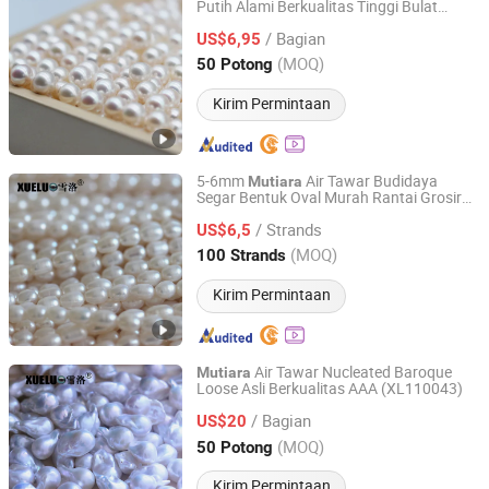
Putih Alami Berkualitas Tinggi Bulat
Zhuji Xueluo Pearl Jewelry Co., Ltd.
Longgar (XL110048)
/ Bagian
US$6,95
Zhejiang, China
Harga mulai 2013
(MOQ)
50 Potong
Kirim Permintaan
5-6mm
Air Tawar Budidaya
Mutiara
Segar Bentuk Oval Murah Rantai Grosir
Zhuji Xueluo Pearl Jewelry Co., Ltd.
(E180089)
/ Strands
US$6,5
Zhejiang, China
Harga mulai 2013
(MOQ)
100 Strands
Kirim Permintaan
Air Tawar Nucleated Baroque
Mutiara
Loose Asli Berkualitas AAA (XL110043)
Zhuji Xueluo Pearl Jewelry Co., Ltd.
/ Bagian
US$20
Zhejiang, China
Harga mulai 2013
(MOQ)
50 Potong
Kirim Permintaan