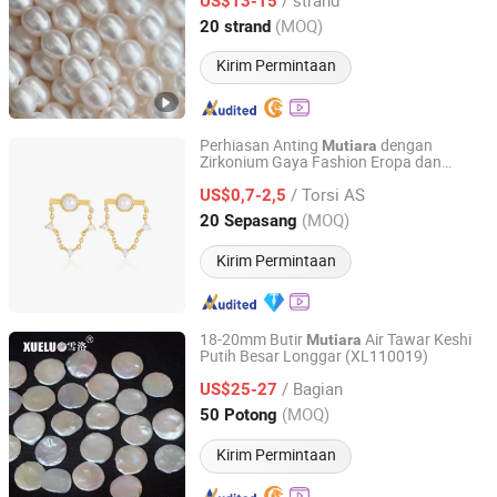
US$13-15
Zhejiang, China
Harga mulai 2013
(MOQ)
20 strand
Kirim Permintaan
Perhiasan Anting
dengan
Mutiara
Zirkonium Gaya Fashion Eropa dan
YIWU JINYE IMPORT AND EXPORT CO., LTD
Amerika
/ Torsi AS
US$0,7-2,5
Zhejiang, China
Harga mulai 2017
(MOQ)
20 Sepasang
Kirim Permintaan
18-20mm Butir
Air Tawar Keshi
Mutiara
Putih Besar Longgar (XL110019)
Zhuji Xueluo Pearl Jewelry Co., Ltd.
/ Bagian
US$25-27
Zhejiang, China
Harga mulai 2013
(MOQ)
50 Potong
Kirim Permintaan