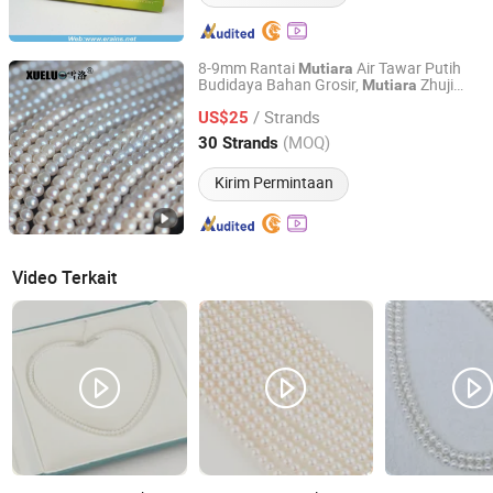
8-9mm Rantai
Air Tawar Putih
Mutiara
Budidaya Bahan Grosir,
Zhuji
Mutiara
Zhuji Xueluo Pearl Jewelry Co., Ltd.
(XL180088)
/ Strands
US$25
Zhejiang, China
Harga mulai 2013
(MOQ)
30 Strands
Kirim Permintaan
Video Terkait