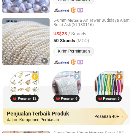
5-6mm
Air Tawar Budidaya Alami
Mutiara
Bulat Asli (XL180116)
Zhuji Xueluo Pearl Jewelry Co., Ltd.
/ Strands
US$23
Zhejiang, China
Harga mulai 2013
(MOQ)
50 Strands
Kirim Permintaan
Pesanan 12
Pesanan 6
Pesanan 5
Penjualan Terbaik Produk
Pesanan 40+
dalam Komponen Perhiasan