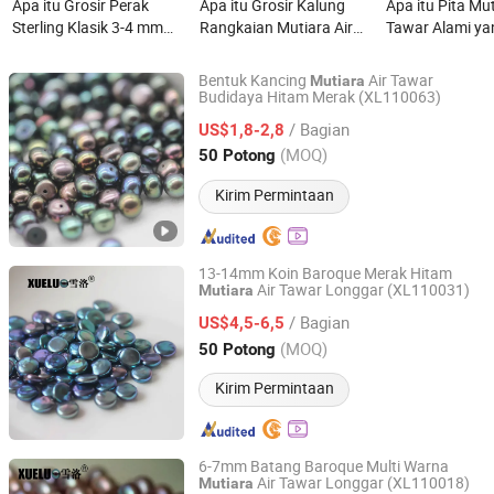
Apa itu Grosir Perak
Apa itu Grosir Kalung
Apa itu Pita Mut
Sterling Klasik 3-4 mm
Rangkaian Mutiara Air
Tawar Alami ya
Mutiara Air Tawar Bulat
Tawar Pink dan Ungu
untuk Kerajina
Putih Alami Kalung
Alami
Perhiasan DIY
Bentuk Kancing
Air Tawar
Mutiara
Budidaya Hitam Merak (XL110063)
Zhuji Xueluo Pearl Jewelry Co., Ltd.
/ Bagian
US$1,8-2,8
Zhejiang, China
Harga mulai 2013
(MOQ)
50 Potong
Kirim Permintaan
13-14mm Koin Baroque Merak Hitam
Air Tawar Longgar (XL110031)
Mutiara
Zhuji Xueluo Pearl Jewelry Co., Ltd.
/ Bagian
US$4,5-6,5
Zhejiang, China
Harga mulai 2013
(MOQ)
50 Potong
Kirim Permintaan
6-7mm Batang Baroque Multi Warna
Air Tawar Longgar (XL110018)
Mutiara
Zhuji Xueluo Pearl Jewelry Co., Ltd.