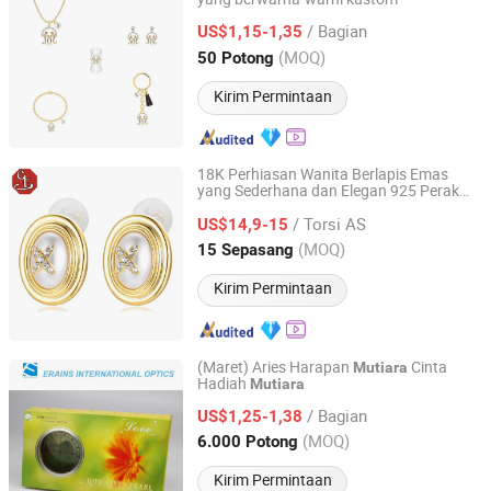
Dongguan New Bybon Hardware Jewelry Co., Ltd.
/ Bagian
US$1,15-1,35
Guangdong, China
Harga mulai 2017
(MOQ)
50 Potong
Kirim Permintaan
18K Perhiasan Wanita Berlapis Emas
yang Sederhana dan Elegan 925 Perak
CT COLOR CO, LIMITED
Cangkang Alam
Mutiara
/ Torsi AS
US$14,9-15
Guangdong, China
Harga mulai 2020
(MOQ)
15 Sepasang
Kirim Permintaan
(Maret) Aries Harapan
Cinta
Mutiara
Hadiah
Mutiara
Dongyang Baiyun Erains Optics Co., Ltd.
/ Bagian
US$1,25-1,38
Zhejiang, China
Harga mulai 2011
(MOQ)
6.000 Potong
Kirim Permintaan