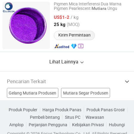
Pigmen Mica Interferensi Dua Warna
Pigmen Pearlescent
Ungu
Mutiara
COLORCOM LTD.
/ kg
US$1-2
Zhejiang, China
Harga mulai 2023
(MOQ)
25 kg
Kirim Permintaan
Lihat Lainnya
Pencarian Terkait
Gelang Mutiara Produsen
Mutiara Segar Produsen
Ibu Mutiara Produsen
Mutiara Air Tawar Produsen
Produk Populer
Harga Produk Panas
Produk Panas Grosir
Pembeli bintang
Situs PC
Wawasan
Perhiasan Mutiara Air Tawar Pabrik
Rantai Mutiara Pabrik
Amplop
Perjanjian Pengguna
Kebijakan Privasi
Hubungi
Mutiara Longgar Budidaya Pabrik
Kerang Mutiara Pabrik
Copyright © 2026 Focus Technology Co., Ltd. All Rights Reserved