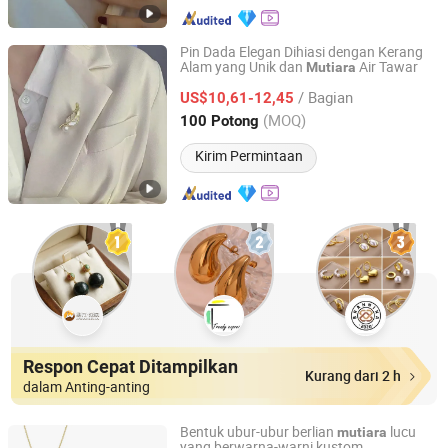
Pin Dada Elegan Dihiasi dengan Kerang
Alam yang Unik dan
Air Tawar
Mutiara
ZHUJI YEYI IMPORT AND EXPORT CO., LTD.
/ Bagian
US$10,61-12,45
Zhejiang, China
Harga mulai 2025
(MOQ)
100 Potong
Kirim Permintaan
Respon Cepat Ditampilkan
Kurang dari 2 h
dalam Anting-anting
Bentuk ubur-ubur berlian
lucu
mutiara
yang berwarna-warni kustom