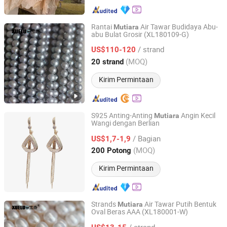
Rantai
Air Tawar Budidaya Abu-
Mutiara
abu Bulat Grosir (XL180109-G)
Zhuji Xueluo Pearl Jewelry Co., Ltd.
/ strand
US$110-120
Zhejiang, China
Harga mulai 2013
(MOQ)
20 strand
Kirim Permintaan
S925 Anting-Anting
Angin Kecil
Mutiara
Wangi dengan Berlian
YIWU JINYE IMPORT AND EXPORT CO., LTD
/ Bagian
US$1,7-1,9
Zhejiang, China
Harga mulai 2017
(MOQ)
200 Potong
Kirim Permintaan
Strands
Air Tawar Putih Bentuk
Mutiara
Oval Beras AAA (XL180001-W)
Zhuji Xueluo Pearl Jewelry Co., Ltd.
/ strand