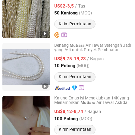
Longgar untuk Membuat Perhiasan DIY
/ Tas
Pakaian Aksesori Perhiasan
US$2-3,5
Guangdong, China
Harga mulai 2010
(MOQ)
50 Kantong
Kirim Permintaan
Benang
Air Tawar Setengah Jadi
Mutiara
yang Asli untuk Proyek Pembuatan
ZHUJI YEYI IMPORT AND EXPORT CO., LTD.
Perhiasan
/ Bagian
US$9,75-19,23
Zhejiang, China
Harga mulai 2025
(MOQ)
10 Potong
Kirim Permintaan
Kalung Emas Isi Menakjubkan 14K yang
Menampilkan
Air Tawar Asli dan
Mutiara
ZHUJI YEYI IMPORT AND EXPORT CO., LTD.
Ibu
Mutiara
/ Bagian
US$8,12-8,74
Zhejiang, China
Harga mulai 2025
(MOQ)
100 Potong
Kirim Permintaan