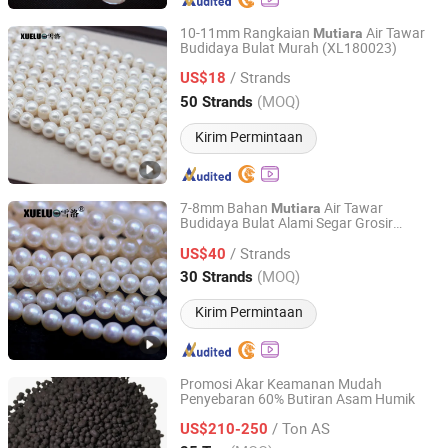
10-11mm Rangkaian
Air Tawar
Mutiara
Budidaya Bulat Murah (XL180023)
Zhuji Xueluo Pearl Jewelry Co., Ltd.
/ Strands
US$18
Zhejiang, China
Harga mulai 2013
(MOQ)
50 Strands
Kirim Permintaan
7-8mm Bahan
Air Tawar
Mutiara
Budidaya Bulat Alami Segar Grosir
Zhuji Xueluo Pearl Jewelry Co., Ltd.
(XL180097)
/ Strands
US$40
Zhejiang, China
Harga mulai 2013
(MOQ)
30 Strands
Kirim Permintaan
Promosi Akar Keamanan Mudah
Penyebaran 60% Butiran Asam Humik
Changsha New-Nutri Agriculture & Technology Co., Ltd
/ Ton AS
US$210-250