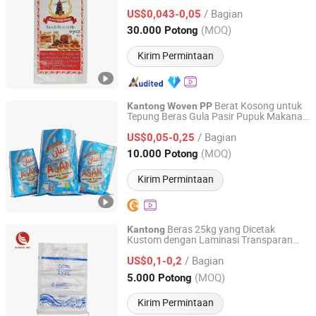
/ Bagian
US$0,043-0,05
Zhejiang, China
Harga mulai 2023
(MOQ)
30.000 Potong
Kirim Permintaan
Berat Kosong untuk
Kantong
Woven
PP
Tepung Beras Gula Pasir Pupuk Makanan
Linyi Zerui Plastic Products Co., Ltd.
Simpanan Biscuit Tahan Debu Tahan
/ Bagian
Kelembapan Pencetakan Warna
US$0,05-0,25
Kantong
Raffia
Shandong, China
Harga mulai 2026
(MOQ)
10.000 Potong
Kirim Permintaan
Beras 25kg yang Dicetak
Kantong
Kustom dengan Laminasi Transparan
Shandong Shuangwei Plastic Products Co., Ltd.
dari
PP
Woven
/ Bagian
US$0,1-0,2
Shandong, China
Harga mulai 2023
(MOQ)
5.000 Potong
Kirim Permintaan