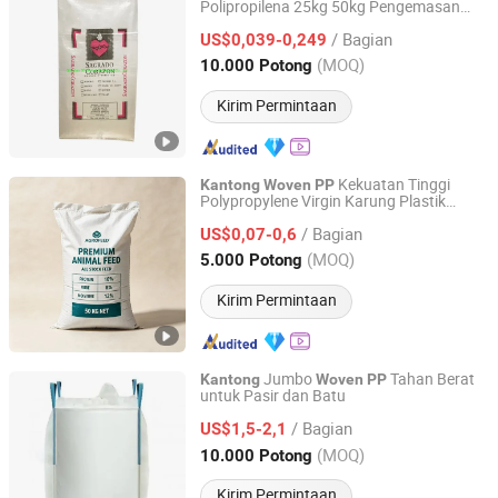
Polipropilena 25kg 50kg Pengemasan
Qingdao SG Global Packaging Co., Ltd.
Karung Beras Kentang Tepung Gula
/ Bagian
Pupuk Benih Pakan Jagung Tas
US$0,039-0,249
Woven
Transparan
PP
Shandong, China
Harga mulai 2015
(MOQ)
10.000 Potong
Kirim Permintaan
Kekuatan Tinggi
Kantong
Woven
PP
Polypropylene Virgin Karung Plastik
Shandong Shengkun Plastic Woven Co., Ltd
Tahan Kelembapan Tahan Debu
Woven
/ Bagian
Ringan Tahan Lama Ukuran Warna dan
US$0,07-0,6
Cetakan Kustom Tersedia
Shandong, China
Harga mulai 2026
(MOQ)
5.000 Potong
Kirim Permintaan
Jumbo
Tahan Berat
Kantong
Woven
PP
untuk Pasir dan Batu
Anhui Jincheng International Trade Co., Ltd.
/ Bagian
US$1,5-2,1
Anhui, China
Harga mulai 2024
(MOQ)
10.000 Potong
Kirim Permintaan