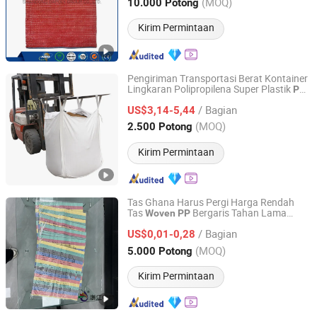
(MOQ)
10.000 Potong
Shandong, China
Harga mulai 2023
Kirim Permintaan
Pengiriman Transportasi Berat Kontainer
Lingkaran Polipropilena Super Plastik
PP
Shandong Jiaerde Packaging Technology Co., Ltd.
1ton Tas Jumbo FIBC
Besar
Woven
PP
/ Bagian
untuk Pasir Semen Mineral
US$3,14-5,44
Shandong, China
Harga mulai 2025
(MOQ)
2.500 Potong
Kirim Permintaan
Tas Ghana Harus Pergi Harga Rendah
Tas
Bergaris Tahan Lama
Woven
PP
Zhejiang Zhongtai Printing Industry Co., Ltd
untuk Pasar Perdagangan Grosir Afrika
/ Bagian
US$0,01-0,28
Zhejiang, China
Harga mulai 2025
(MOQ)
5.000 Potong
Kirim Permintaan