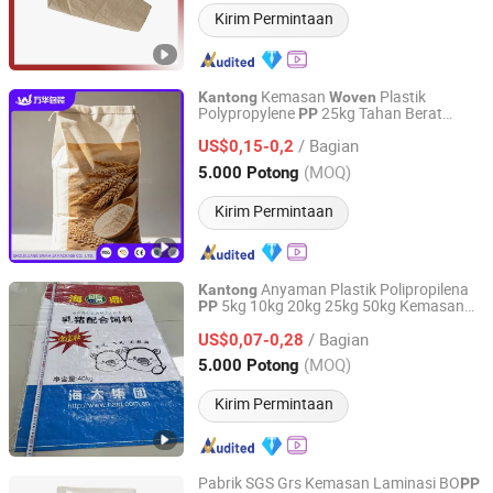
Kirim Permintaan
Kemasan
Plastik
Kantong
Woven
Polypropylene
25kg Tahan Berat
PP
Shouguang Wanhua Package Co., Ltd.
untuk Batubara, Mineral, Pasir, Bubuk
/ Bagian
Konstruksi, dan Bahan Kimia
US$0,15-0,2
Shandong, China
Harga mulai 2025
(MOQ)
5.000 Potong
Kirim Permintaan
Anyaman Plastik Polipropilena
Kantong
5kg 10kg 20kg 25kg 50kg Kemasan
PP
Shandong Wanrun Plastic Products Co., Ltd.
Beras Wangi Melati Kosong Tercetak
/ Bagian
BO
Laminasi Produsen Grosir
US$0,07-0,28
PP
Shandong, China
Harga mulai 2025
(MOQ)
5.000 Potong
Kirim Permintaan
Pabrik SGS Grs Kemasan Laminasi BO
PP