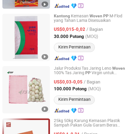
Kemasan
M-Flod
Kantong
Woven
PP
yang Tahan Lama Disesuaikan
Zhejiang Siri Packaging Co., Ltd.
/ Bagian
US$0,015-0,02
Zhejiang, China
Harga mulai 2023
(MOQ)
30.000 Potong
Kirim Permintaan
Jalur Produksi Tas Jaring Leno
Woven
100% Tas Jaring
Virgin untuk
PP
Hebei Tuosite Import & Export Trade Co., Ltd.
Pengemasan Bawang Tas Jaring Leno
/ Bagian
Plastik untuk Pengemasan Sayuran dan
US$0,03-0,05
Buah-buahan
Hebei, China
Harga mulai 2022
(MOQ)
100.000 Potong
Kirim Permintaan
25kg 50kg Karung Kemasan Plastik
Sampah Pakan Gula Garam Beras
Yantai Zhensheng Plastic Co., Ltd.
Tepung Jagung Semen Konstruksi
Woven
/ Bagian