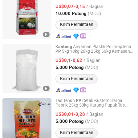
Beras
/ Bagian
US$0,07-0,15
Hebei, China
Harga mulai 2010
(MOQ)
10.000 Potong
Kirim Permintaan
Anyaman Plastik Polipropilena
Kantong
5kg 10kg 20kg 25kg 50kg Kemasan
PP
Shandong Jiaerde Packaging Technology Co., Ltd.
Beras Wangi Melati Kosong Laminasi
/ Bagian
BO
Grosir
US$0,1-0,62
PP
Shandong, China
Harga mulai 2025
(MOQ)
5.000 Potong
Kirim Permintaan
Tas Tenun
Cetak Kustom Harga
PP
Pabrik 25kg 50kg Karung Pupuk Tas
Zhejiang Zhongtai Printing Industry Co., Ltd
Pakan Hewan untuk Pertanian
/ Bagian
US$0,01-0,28
Zhejiang, China
Harga mulai 2025
(MOQ)
5.000 Potong
Kirim Permintaan