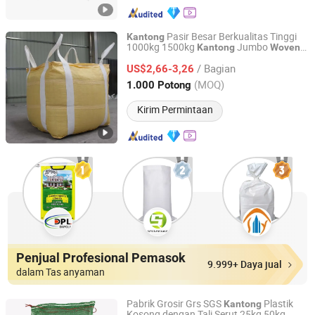
Pasir Besar Berkualitas Tinggi
Kantong
1000kg 1500kg
Jumbo
Kantong
Woven
Anhui Jincheng International Trade Co., Ltd.
Besar FIBC
PP
Kantong
/ Bagian
US$2,66-3,26
Anhui, China
Harga mulai 2024
(MOQ)
1.000 Potong
Kirim Permintaan
Penjual Profesional Pemasok
9.999+ Daya jual
dalam Tas anyaman
Pabrik Grosir Grs SGS
Plastik
Kantong
Kosong dengan Tali Serut 25kg 50kg