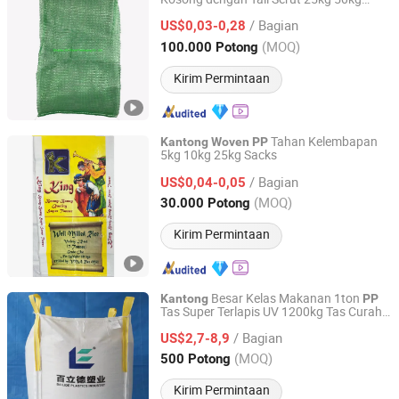
Qingdao SG Global Packaging Co., Ltd.
Kayu Bakar Sayuran Bawang Kentang
/ Bagian
Kubis Buah Jeruk
Jaring
US$0,03-0,28
Kantong
Anyaman
Tubular Leno
PP
Shandong, China
Harga mulai 2015
(MOQ)
100.000 Potong
Kirim Permintaan
Tahan Kelembapan
Kantong
Woven
PP
5kg 10kg 25kg Sacks
Zhejiang Siri Packaging Co., Ltd.
/ Bagian
US$0,04-0,05
Zhejiang, China
Harga mulai 2023
(MOQ)
30.000 Potong
Kirim Permintaan
Besar Kelas Makanan 1ton
Kantong
PP
Tas Super Terlapis UV 1200kg Tas Curah
Hebei Bailide Plastics Co., Ltd.
FIBC 1300kg Tas Jumbo
/ Bagian
US$2,7-8,9
Hebei, China
Harga mulai 2022
(MOQ)
500 Potong
Kirim Permintaan