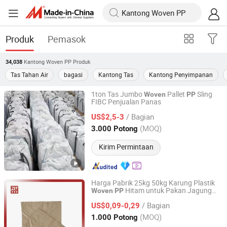
Produk
Pemasok
Kantong Woven PP
Produk
34,038
Tas Tahan Air
bagasi
Kantong Tas
Kantong Penyimpanan
1ton Tas Jumbo
Pallet
Sling
Woven
PP
FIBC Penjualan Panas
Feixian Qiansi Plastic Packaging Products Co., Ltd.
/ Bagian
US$2,5-3
Shandong, China
Harga mulai 2025
(MOQ)
3.000 Potong
Kirim Permintaan
Harga Pabrik 25kg 50kg Karung Plastik
Hitam untuk Pakan Jagung
Woven
PP
Yantai Zhensheng Plastic Co., Ltd.
Silase Pertanian
/ Bagian
US$0,09-0,29
Shandong, China
Harga mulai 2021
(MOQ)
1.000 Potong