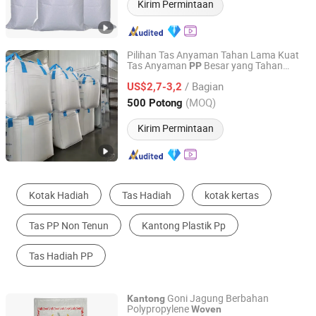
Kirim Permintaan
Pilihan Tas Anyaman Tahan Lama Kuat
Tas Anyaman
Besar yang Tahan
PP
Shandong Wanrun Plastic Products Co., Ltd.
Lama untuk Pengemasan Tahan Cuaca
/ Bagian
Kain Berwarna untuk Kayu Bakar Tas
US$2,7-3,2
Jumbo Besar Ton Tas Curah
Shandong, China
Harga mulai 2025
(MOQ)
500 Potong
Kirim Permintaan
Tas Anyaman
Kantong Kontainer Persegi
Tas Pertanian
Kantong Kontainer Bentuk U
Kantong Kimia
Kantong Berdiri
Goni Jagung Berbahan
Kantong
Polypropylene
Woven
Zhejiang Siri Packaging Co., Ltd.