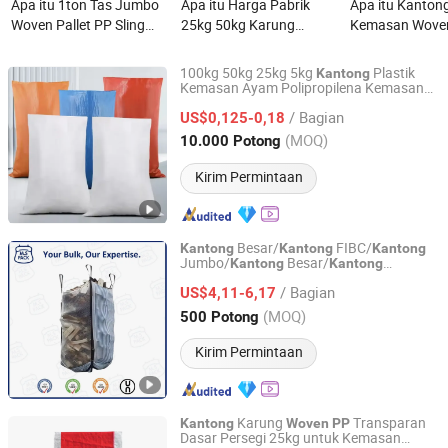
Apa itu 1ton Tas Jumbo
Apa itu Harga Pabrik
Apa itu Kanton
Woven Pallet PP Sling
25kg 50kg Karung
Kemasan Woven
FIBC Penjualan Panas
Plastik Woven PP Hitam
Polypropylene 
untuk Pakan Jagung
Tahan Berat un
100kg 50kg 25kg 5kg
Plastik
Kantong
Silase Pertanian
Batubara, Minera
Kemasan Ayam Polipropilena Kemasan
Weifang Dafeng Packaging Co., Ltd.
Jaring Polipropilena untuk
PP
Kantong
Bubuk Konstruk
/ Bagian
Pasir Benih Makanan Ceme
US$0,125-0,18
Bahan Kimia
Shandong, China
Harga mulai 2023
(MOQ)
10.000 Potong
Kirim Permintaan
Besar/
FIBC/
Kantong
Kantong
Kantong
Jumbo/
Besar/
Kantong
Kantong
Xuzhou Multi Solution Packaging Co., Ltd.
Berventilasi/
Kantong
Woven
PP
/ Bagian
US$4,11-6,17
Jiangsu, China
Harga mulai 2025
(MOQ)
500 Potong
Kirim Permintaan
Karung
Transparan
Kantong
Woven
PP
Dasar Persegi 25kg untuk Kemasan
Shijiazhuang Boda Plastic Chemical Co., Ltd.