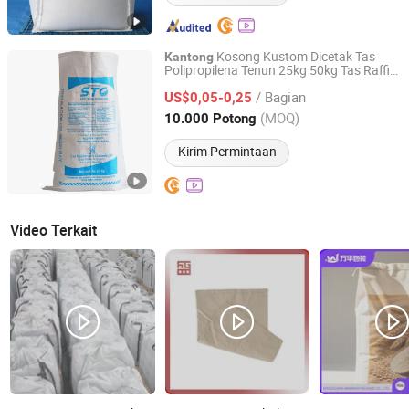
Kosong Kustom Dicetak Tas
Kantong
Polipropilena Tenun 25kg 50kg Tas Raffia
Linyi Zerui Plastic Products Co., Ltd.
Tenun untuk Pertanian Kemasan
PP
/ Bagian
Beras Tepung Pupuk Arang Butir
US$0,05-0,25
Shandong, China
Harga mulai 2026
(MOQ)
10.000 Potong
Kirim Permintaan
Video Terkait