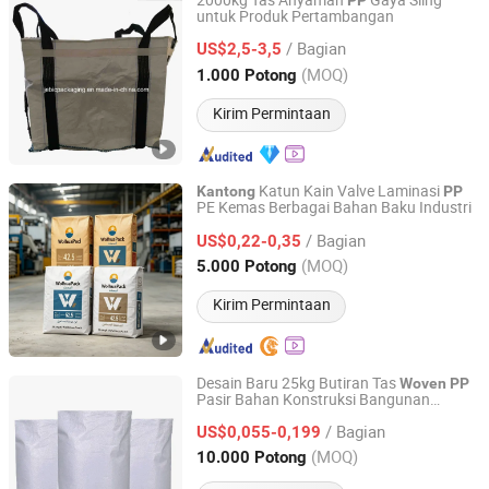
2000kg Tas Anyaman
Gaya Sling
PP
untuk Produk Pertambangan
Jebic Packaging Co., Ltd.
/ Bagian
US$2,5-3,5
Jiangsu, China
Harga mulai 2006
(MOQ)
1.000 Potong
Kirim Permintaan
Katun Kain Valve Laminasi
Kantong
PP
PE Kemas Berbagai Bahan Baku Industri
Shanghai Wolhua Technology Co., Ltd
/ Bagian
US$0,22-0,35
Shanghai, China
Harga mulai 2026
(MOQ)
5.000 Potong
Kirim Permintaan
Desain Baru 25kg Butiran Tas
Woven
PP
Pasir Bahan Konstruksi Bangunan
Chengda Pack Industry (Qingdao) Co., Ltd.
Dekorasi
/ Bagian
US$0,055-0,199
Shandong, China
Harga mulai 2019
(MOQ)
10.000 Potong