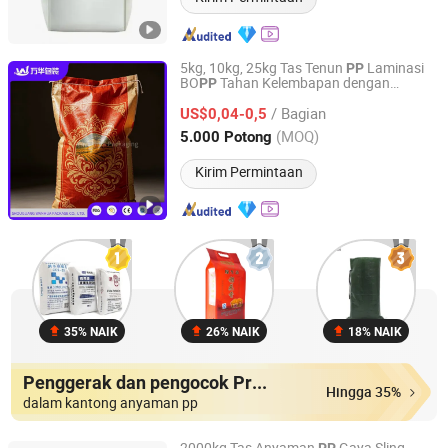
5kg, 10kg, 25kg Tas Tenun
Laminasi
PP
BO
Tahan Kelembapan dengan
PP
Shouguang Wanhua Package Co., Ltd.
Pelapisan Aluminium untuk Kemasan
/ Bagian
Pupuk dan Biji-bijian
US$0,04-0,5
Shandong, China
Harga mulai 2025
(MOQ)
5.000 Potong
Kirim Permintaan
35% NAIK
26% NAIK
18% NAIK
Penggerak dan pengocok Produk
Hingga 35%
dalam kantong anyaman pp