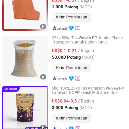
US$0,1-0,31
PP
Shandong, China
Harga mulai 2021
(MOQ)
1.000 Potong
Kirim Permintaan
25kg 50kg Tas
Jumbo Plastik
Woven
PP
Transparan untuk Bahan Kimia
Guantao Yinerte Plastic Packaging Co., Ltd.
/ Bagian
US$0,1-0,21
Hebei, China
Harga mulai 2024
(MOQ)
50.000 Potong
Kirim Permintaan
5kg, 10kg, 25kg Tas Kemasan
Woven
PP
Laminasi BO
Finish Mutiara untuk
PP
Shouguang Wanhua Package Co., Ltd.
Pupuk Kompaun Biji-Bijian Makanan
/ Bagian
Hewan Peliharaan
US$0,04-0,5
Shandong, China
Harga mulai 2025
(MOQ)
3.000 Potong
Kirim Permintaan