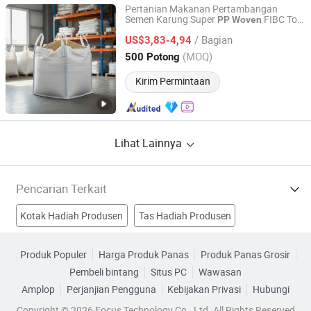
Pertanian Makanan Pertambangan
Semen Karung Super
FIBC Ton
PP
Woven
Shandong Jiaerde Packaging Technology Co., Ltd.
Aspal Karung Kayu Pelapis Massal Harga
/ Bagian
1000kg 2 Ton Polipropilena Besar 1 Ton
US$3,83-4,94
Jumbo Karung Besar
PP
Shandong, China
Harga mulai 2025
(MOQ)
500 Potong
Kirim Permintaan
Lihat Lainnya
Pencarian Terkait
Kotak Hadiah Produsen
Tas Hadiah Produsen
kotak kertas Produsen
Tas PP Non Tenun Produsen
Produk Populer
Harga Produk Panas
Produk Panas Grosir
Pembeli bintang
Situs PC
Wawasan
Kantong Plastik Pp Pabrik
Tas Hadiah PP Pabrik
Amplop
Perjanjian Pengguna
Kebijakan Privasi
Hubungi
Tas Hadiah Non Tenun Pabrik
kantong plastik Pabrik
Copyright © 2026 Focus Technology Co., Ltd. All Rights Reserved