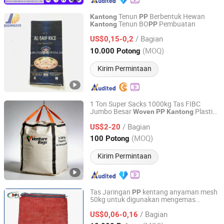
Tenun
Berbentuk Hewan
Kantong
PP
Tenun BO
Pembuatan
Kantong
PP
Wenzhou Juding Industrial Co., Ltd.
/ Bagian
US$0,15-0,2
Zhejiang, China
Harga mulai 2013
(MOQ)
10.000 Potong
Kirim Permintaan
1 Ton Super Sacks 1000kg Tas FIBC
Jumbo Besar
Plastik
Woven
PP
Kantong
QINGDAO HONOR FAITH PACKAGING TECHNOLOGY CO.,
Industri
LTD.
/ Bagian
US$2-20
(MOQ)
100 Potong
Shandong, China
Harga mulai 2023
Kirim Permintaan
Tas Jaringan
kentang anyaman mesh
PP
50kg untuk digunakan mengemas
QINGDAO HONOR FAITH PACKAGING TECHNOLOGY CO.,
Bawang bombay
LTD.
/ Bagian
US$0,06-0,16