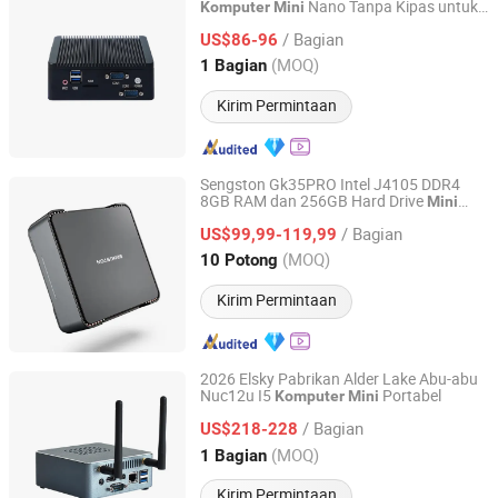
Nano Tanpa Kipas untuk
Komputer
Mini
Shenzhen Elsky Technology Co., Ltd.
Kontrol Industri
/ Bagian
US$86-96
Guangdong, China
Harga mulai 2022
(MOQ)
1 Bagian
Kirim Permintaan
Sengston Gk35PRO Intel J4105 DDR4
8GB RAM dan 256GB Hard Drive
Mini
Shenzhen Creative Memory Technology Limited
Komputer
/ Bagian
US$99,99-119,99
Guangdong, China
Harga mulai 2013
(MOQ)
10 Potong
Kirim Permintaan
2026 Elsky Pabrikan Alder Lake Abu-abu
Nuc12u I5
Portabel
Komputer
Mini
Shenzhen Elsky Technology Co., Ltd.
/ Bagian
US$218-228
Guangdong, China
Harga mulai 2022
(MOQ)
1 Bagian
Kirim Permintaan