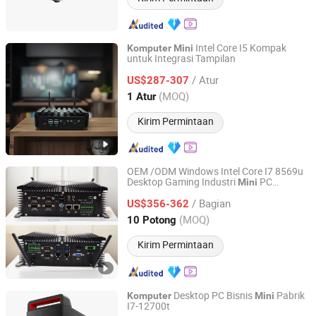
Intel Core I5 Kompak
Komputer
Mini
untuk Integrasi Tampilan
Shenzhen Eglobal Import and Export Co., Limited
/ Atur
US$287-307
Guangdong, China
Harga mulai 2024
(MOQ)
1 Atur
Kirim Permintaan
OEM /ODM Windows Intel Core I7 8569u
Desktop Gaming Industri
PC
Mini
Shenzhen Junfirer Technology Development Co., Ltd.
Komputer
/ Bagian
US$356-362
Guangdong, China
Harga mulai 2013
(MOQ)
10 Potong
Kirim Permintaan
Desktop PC Bisnis
Pabrik
Komputer
Mini
I7-12700t
Guangdong Maifan Technology Co., Ltd.