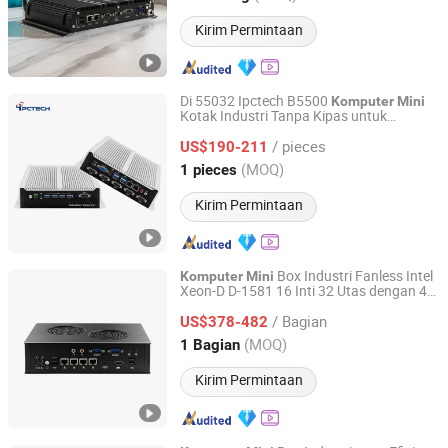
Kirim Permintaan
Di 55032 Ipctech B5500
Komputer
Mini
Kotak Industri Tanpa Kipas untuk
Zhengzhou Qiyang Technology Co., Ltd.
2*Rtl8211f Chip LAN (10 / 100 / 1000
/ pieces
Mbps, RJ-45)
US$190-211
Henan, China
Harga mulai 2025
(MOQ)
1 pieces
Kirim Permintaan
Box Industri Fanless Intel
Komputer
Mini
Xeon-D D-1581 16 Inti 32 Utas dengan 4G
Shenzhen Shinho Electronic Technology Co., Ltd
RAM 128GB SSD
/ Bagian
US$378-482
Guangdong, China
Harga mulai 2024
(MOQ)
1 Bagian
Kirim Permintaan