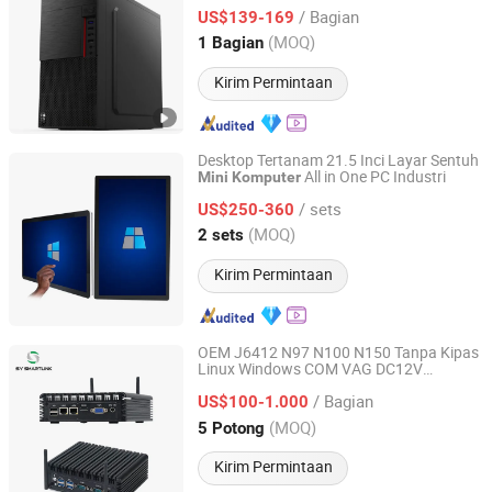
/ Bagian
US$139-169
Guangdong, China
Harga mulai 2022
(MOQ)
1 Bagian
Kirim Permintaan
Desktop Tertanam 21.5 Inci Layar Sentuh
All in One PC Industri
Mini
Komputer
Guangzhou Touchwo Electronics Co., Ltd.
/ sets
US$250-360
Guangdong, China
Harga mulai 2020
(MOQ)
2 sets
Kirim Permintaan
OEM J6412 N97 N100 N150 Tanpa Kipas
Linux Windows COM VAG DC12V
Shenzhen Sy Smartlink Technology Co., Ltd.
Industri
Komputer
Mini
/ Bagian
US$100-1.000
Guangdong, China
Harga mulai 2025
(MOQ)
5 Potong
Kirim Permintaan