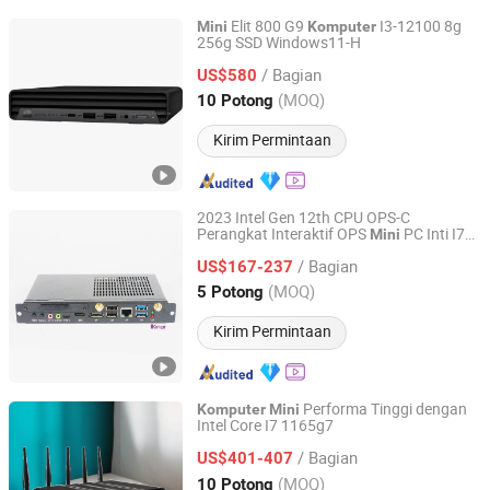
Elit 800 G9
I3-12100 8g
Mini
Komputer
256g SSD Windows11-H
Guangzhou Samqing Trading Co., Ltd
/ Bagian
US$580
Guangdong, China
Harga mulai 2022
(MOQ)
10 Potong
Kirim Permintaan
2023 Intel Gen 12th CPU OPS-C
Perangkat Interaktif OPS
PC Inti I7
Mini
Dongguan Ikinor Technology Co., Ltd.
untuk Panel Interaktif
Komputer
/ Bagian
US$167-237
Guangdong, China
Harga mulai 2022
(MOQ)
5 Potong
Kirim Permintaan
Performa Tinggi dengan
Komputer
Mini
Intel Core I7 1165g7
Shenzhen Junfirer Technology Development Co., Ltd.
/ Bagian
US$401-407
Guangdong, China
Harga mulai 2013
(MOQ)
10 Potong