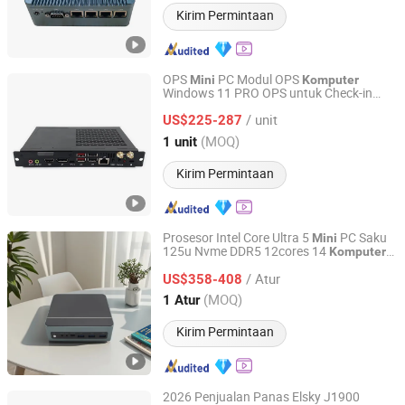
Kirim Permintaan
OPS
PC Modul OPS
Mini
Komputer
Windows 11 PRO OPS untuk Check-in
Dongguan Modix Technology Co., Ltd.
Rumah Sakit
/ unit
US$225-287
Guangdong, China
Harga mulai 2026
(MOQ)
1 unit
Kirim Permintaan
Prosesor Intel Core Ultra 5
PC Saku
Mini
125u Nvme DDR5 12cores 14
Komputer
Shenzhen Eglobal Import and Export Co., Limited
Threads
Mini
/ Atur
US$358-408
Guangdong, China
Harga mulai 2024
(MOQ)
1 Atur
Kirim Permintaan
2026 Penjualan Panas Elsky J1900