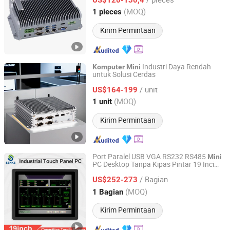
Henan, China
Harga mulai 2025
(MOQ)
1 pieces
Kirim Permintaan
Industri Daya Rendah
Komputer
Mini
untuk Solusi Cerdas
Foshan Lineng Electronic Equipment Co., Ltd.
/ unit
US$164-199
Guangdong, China
Harga mulai 2025
(MOQ)
1 unit
Kirim Permintaan
Port Paralel USB VGA RS232 RS485
Mini
PC Desktop Tanpa Kipas Pintar 19 Inci
Guangzhou Senke Electronic Co., Ltd.
Industri untuk Operasi CNC
Komputer
/ Bagian
US$252-273
Guangdong, China
Harga mulai 2018
(MOQ)
1 Bagian
Kirim Permintaan