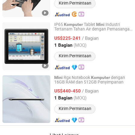
Kirim Permintaan
IP65
Tablet
Industri
Komputer
Mini
Tertanam Tahan Air dengan Pemasangan
Guangzhou Senke Electronic Co., Ltd.
Dinding Tanpa Kipas Sentuh Semua
/ Bagian
dalam Satu
US$225-241
Guangdong, China
Harga mulai 2018
(MOQ)
1 Bagian
Kirim Permintaan
Rgx Notebook
dengan
Mini
Komputer
16GB RAM dan 512GB Penyimpanan
Foshan Rui Guan Xing Electronic Co., Ltd.
/ Bagian
US$440-450
Guangdong, China
Harga mulai 2025
(MOQ)
1 Bagian
Kirim Permintaan