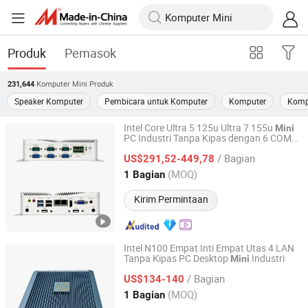
Produk
Pemasok
Komputer Mini
Produk
231,644
Speaker Komputer
Pembicara untuk Komputer
Komputer
Komp
Intel Core Ultra 5 125u Ultra 7 155u
Mini
PC Industri Tanpa Kipas dengan 6 COM
Dongguan Wosheng Electronic Technology Co., Ltd
Gpio Dual LAN
Kotak Tertanam
Komputer
/ Bagian
US$291,52-449,78
Guangdong, China
Harga mulai 2026
(MOQ)
1 Bagian
Kirim Permintaan
Intel N100 Empat Inti Empat Utas 4 LAN
Tanpa Kipas PC Desktop
Industri
Mini
Shenzhen Junfirer Technology Development Co., Ltd.
/ Bagian
US$134-140
Guangdong, China
Harga mulai 2013
(MOQ)
1 Bagian