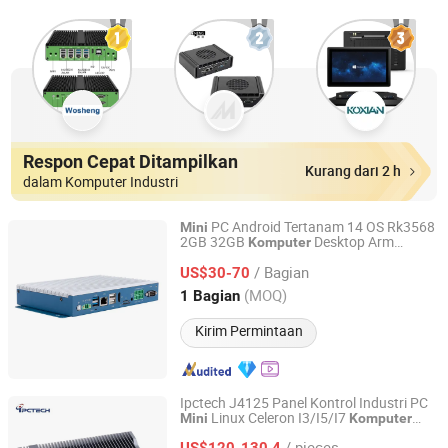
Respon Cepat Ditampilkan
Kurang dari 2 h
dalam Komputer Industri
PC Android Tertanam 14 OS Rk3568
Mini
2GB 32GB
Desktop Arm
Komputer
Shenzhen Shinho Electronic Technology Co., Ltd
dengan WiFi 6 Bt5.3
/ Bagian
US$30-70
Guangdong, China
Harga mulai 2024
(MOQ)
1 Bagian
Kirim Permintaan
Ipctech J4125 Panel Kontrol Industri PC
Linux Celeron I3/I5/I7
Mini
Komputer
Zhengzhou Qiyang Technology Co., Ltd.
Tertanam Tanpa Kipas
/ pieces
US$120-130,4