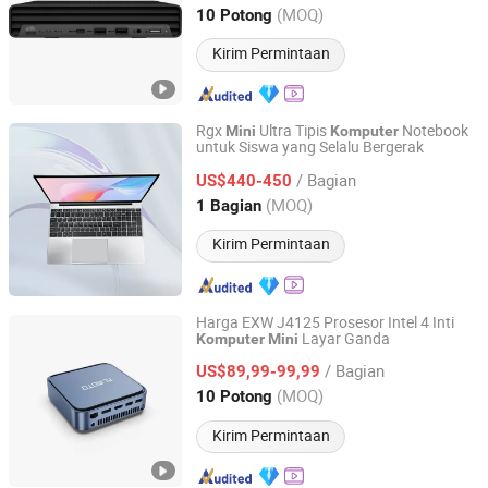
Guangdong, China
Harga mulai 2022
(MOQ)
10 Potong
Kirim Permintaan
Rgx
Ultra Tipis
Notebook
Mini
Komputer
untuk Siswa yang Selalu Bergerak
Foshan Rui Guan Xing Electronic Co., Ltd.
/ Bagian
US$440-450
Guangdong, China
Harga mulai 2025
(MOQ)
1 Bagian
Kirim Permintaan
Harga EXW J4125 Prosesor Intel 4 Inti
Layar Ganda
Komputer
Mini
Shenzhen Creative Memory Technology Limited
/ Bagian
US$89,99-99,99
Guangdong, China
Harga mulai 2013
(MOQ)
10 Potong
Kirim Permintaan