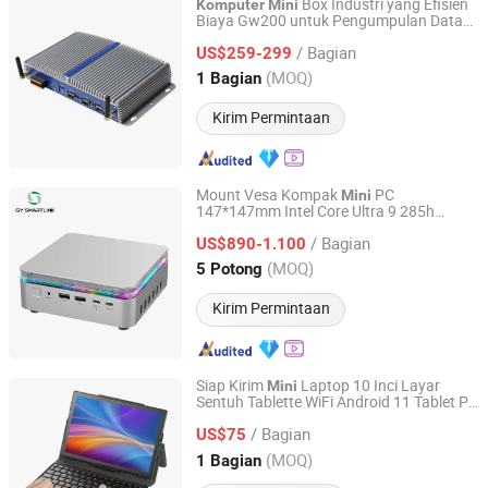
Box Industri yang Efisien
Komputer
Mini
Biaya Gw200 untuk Pengumpulan Data
Foshan Lineng Electronic Equipment Co., Ltd.
Laboratorium
/ Bagian
US$259-299
Guangdong, China
Harga mulai 2025
(MOQ)
1 Bagian
Kirim Permintaan
Mount Vesa Kompak
PC
Mini
147*147mm Intel Core Ultra 9 285h
Shenzhen Sy Smartlink Technology Co., Ltd.
Hemat Ruang untuk
Komputer
Mini
/ Bagian
Bisnis
US$890-1.100
Guangdong, China
Harga mulai 2025
(MOQ)
5 Potong
Kirim Permintaan
Siap Kirim
Laptop 10 Inci Layar
Mini
Sentuh Tablette WiFi Android 11 Tablet PC
Shenzhen Risinno Gift Co., Ltd
Keyboard Magnetik
Tablet
Komputer
/ Bagian
US$75
Guangdong, China
Harga mulai 2022
(MOQ)
1 Bagian