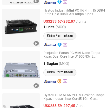
Hystou Industri
PC H6 4 Inti I5 DDR4
Mini
Putih Gpio Dual LAN Tanpa Kipas
Shenzhen Anstou Technology LTD
Desktop Mikro
Komputer
/ units
US$253,67-282,07
Guangdong, China
Harga mulai 2024
(MOQ)
1 units
Kirim Permintaan
Penjualan Panas PC
Nano Tanpa
Mini
Kipas Dual Core Intel J1900/I3/I5
R&O Industrial Technology Co., Limited
Prosesor Antarmuka USB HDMI Dp
(MOQ)
Kontrol Industri
1 Bagian
Komputer
Guangdong, China
Harga mulai 2020
Kirim Permintaan
Hystou OEM 6LAN 2COM Desktop Tanpa
Kipas Industri Intel Corei5 10th Gen
Shenzhen Fannis Technology Co., Ltd
DDR4 Kotak Paduan
Komputer
/ unit
Alu
um Rendah untuk Otomatisasi
US$283,59-297,45
mini