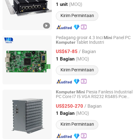
Rumah Pabrik
PC
Mini
Guangdong, China
Harga mulai 2024
(MOQ)
1 unit
Kirim Permintaan
Pedagang grosir 4.3 Inci
Panel PC
Mini
Tablet Industri
Komputer
Guangzhou Weiqian Computer Technology Co.,ltd
/ Bagian
US$67-85
Guangdong, China
Harga mulai 2019
(MOQ)
1 Bagian
Kirim Permintaan
Piesia Fanless Industrial
Komputer
Mini
PC Core I7 I5 VGA RS232 RS485 Pcie
Shenzhen Piesia Electronic Technology Co., Ltd.
Tertanam USB 3.0 2*LAN
Komputer
/ Bagian
Kotak dengan WiFi
US$250-270
Guangdong, China
Harga mulai 2014
(MOQ)
1 Bagian
Kirim Permintaan