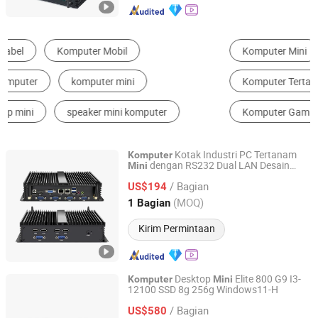
Komputer Mini
Komputer Industri
Komputer Tertanam & SCM
Laptop
Komputer Gaming
Komputer Kantor
Kotak Industri PC Tertanam
Komputer
dengan RS232 Dual LAN Desain
Mini
Shenzhen Kongxian Technology Co., Ltd.
Tanpa Kipas
/ Bagian
US$194
Guangdong, China
Harga mulai 2026
(MOQ)
1 Bagian
Kirim Permintaan
Desktop
Elite 800 G9 I3-
Komputer
Mini
12100 SSD 8g 256g Windows11-H
Guangzhou Samqing Trading Co., Ltd
/ Bagian
US$580