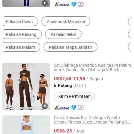
Set Kebugaran Gym
Pakaian Sepak Bola
Pakaian Kerja
Pakaian Keselamatan Reflektif
Pakaian Tahan Api
Baju Terusan Bayi
Set Olahraga Menarik 5 Kualitas Premium
untuk Wanita, Bra Olahraga Y-Back +
Dongguan Tianchen Garment Technology Co., Ltd.
Shrug Lengan Panjang + Celana Pendek
/ Bagian
Gym + Legging + Celana
US$7,58-11,98
Guangdong, China
Harga mulai 2012
(MOQ)
5 Potong
Kirim Permintaan
Grosir 3pieces Bra Olahraga Wanita
Celana Fitness Jaket Lengan Panjang Set
Guiping Kuayangjin Apparel Co., Ltd.
Pakaian Aktif Pakaian Yoga
/ Atur
US$6-28