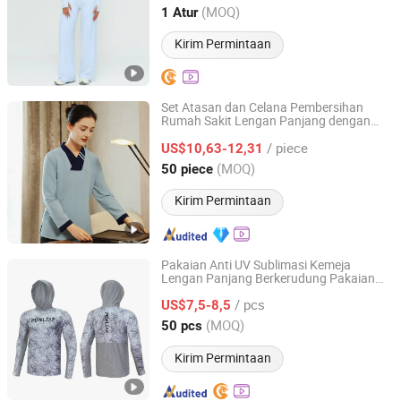
Guangxi, China
Harga mulai 2025
(MOQ)
1 Atur
Kirim Permintaan
Set Atasan dan Celana Pembersihan
Rumah Sakit Lengan Panjang dengan
Guangzhou Jinhui Clothing Co., Ltd.
Warna Pantone Kustom Pakaian Kerja
/ piece
ODM
US$10,63-12,31
Guangdong, China
Harga mulai 2025
(MOQ)
50 piece
Kirim Permintaan
Pakaian Anti UV Sublimasi Kemeja
Lengan Panjang Berkerudung Pakaian
Guangzhou Yisjoy Sports Glove Co., Ltd.
Memancing Hoodie Jaring
/ pcs
US$7,5-8,5
Guangdong, China
Harga mulai 2019
(MOQ)
50 pcs
Kirim Permintaan