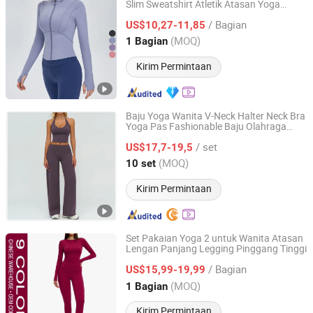
Slim Sweatshirt Atletik Atasan Yoga
Xiamen Evaricky Trading Co., Ltd.
Kebugaran Lengan Panjang Pakaian
/ Bagian
Gym
US$10,27-11,85
Fujian, China
Harga mulai 2022
(MOQ)
1 Bagian
Kirim Permintaan
Baju Yoga Wanita V-Neck Halter Neck Bra
Yoga Pas Fashionable Baju Olahraga
Dongguan will-well Industrial Co. Ltd.
Celana Panjang Kaki Lebar Pakaian Gym
/ set
US$17,7-19,5
Guangdong, China
Harga mulai 2021
(MOQ)
10 set
Kirim Permintaan
Set Pakaian Yoga 2 untuk Wanita Atasan
Lengan Panjang Legging Pinggang Tinggi
Shenzhen Energy Pig Supply Chain Management Co., Ltd.
/ Bagian
US$15,99-19,99
Guangdong, China
Harga mulai 2025
(MOQ)
1 Bagian
Kirim Permintaan