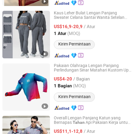
Kaus Leher Bulat Lengan Panjang
Sweater Celana Santai Wanita Setelan
Xiamen Joyful Garment Co., Ltd.
Olahraga
/ Atur
US$16,9-20,9
Fujian, China
Harga mulai 2022
(MOQ)
1 Atur
Kirim Permintaan
Pakaian Olahraga Lengan Panjang
Perlindungan Sinar Matahari Kustom Upf
Dongguan Wintofree Athletic Sports Co,Ltd.
50+ dengan Nama Tim dan Nomor
/ Bagian
Kustom
US$4-20
Guangdong, China
Harga mulai 2023
(MOQ)
1 Bagian
Kirim Permintaan
Overall Lengan Panjang Katun yang
Bernapas
Api Pakaian Kerja untuk
Tahan
Jinjiang Kaining Import and Export Co., Ltd.
Pabrik Bengkel
/ Atur
US$11,1-12,8