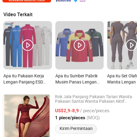
Video Terkait
Apa itu Pakaian Kerja
Apa itu Sumber Pabrik
Apa itu Set Ola
Lengan Panjang ESD
Musim Panas Lengan
Wanita Lengan
Tahan Asam Warna
Panjang Anti Statis
Ketat Cepat Ker
Kustom Reflektif Poli
Reflektif Pakaian Kerja
Gym Yoga untuk
Rok Jala Panjang Pakaian Tarian Wanita
Katun untuk Pabrik
Poli Katun 150GSM
Intensitas Tingg
Pakaian Santai Wanita Pakaian Aktif
Xiamen Mega Garment Co., Ltd.
Wanita
Farmasi Langsung PPE
Petrokimia Cetak Kustom
/ piece/pieces
US$2,9-8,9
APD
Fujian, China
Harga mulai 2022
(MOQ)
1 piece/pieces
Kirim Permintaan