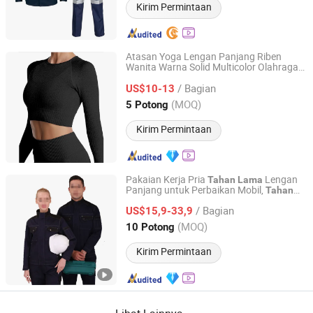
Kirim Permintaan
Atasan Yoga Lengan Panjang Riben
Wanita Warna Solid Multicolor Olahraga
GUANGZHOU HUMLISUN IMP & EXP CO.,LTD.
Dalam Ruangan Atasan Yoga Ketat
/ Bagian
Pakaian Kebugaran #Ywjy1933
US$10-13
Guangdong, China
Harga mulai 2022
(MOQ)
5 Potong
Kirim Permintaan
Pakaian Kerja Pria
Lengan
Tahan
Lama
Panjang untuk Perbaikan Mobil,
Tahan
Wuhan Fushida Clothing Industry Co., Ltd.
Kerut dan Sobek, Bernapas, Pakaian
/ Bagian
Kerja Konstruksi
US$15,9-33,9
Hubei, China
Harga mulai 2026
(MOQ)
10 Potong
Kirim Permintaan