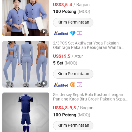
Kebersihan Lengan Pendek & Panjang
/ Bagian
Pembersih Kamar Tamu Properti Pekerja
US$3,5-4
Kebersihan
Hubei, China
Harga mulai 2026
(MOQ)
100 Potong
Kirim Permintaan
2/3PCS Set Aktifwear Yoga Pakaian
Olahraga Pakaian Kebugaran Wanita
Shenzhen Anji Electronic Technology Co., Ltd.
Pakaian Gym Yoga Pakaian Olahraga
/ Atur
Legging Latihan Bra Wanita Lengan
US$19,5
Panjang Pakaian Gym
Guangdong, China
Harga mulai 2016
(MOQ)
5 Set
Kirim Permintaan
Set Jersey Sepak Bola Kustom Lengan
Panjang Kaos Biru Grosir Pakaian Sepak
GANZHOU BESTEAM INTERNATIONAL CO.,LTD
Bola Kustom
/ Bagian
US$4,8-9,8
Jiangxi, China
Harga mulai 2025
(MOQ)
100 Potong
Kirim Permintaan