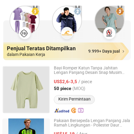
Penjual Teratas Ditampilkan
9.999+ Daya jual
dalam Pakaian Kerja
Bayi Romper Katun Tanpa Jahitan
Lengan Panjang Desain Snap Musim
Fuzhou Suoha Industry and Trade Co., Ltd.
Semi Musim Gugur Pakaian Nyaman di
/ piece
Rumah
US$2,6-3,5
Fujian, China
Harga mulai 2025
(MOQ)
50 piece
Kirim Permintaan
Pakaian Bersepeda Lengan Panjang Jala
Ramah Lingkungan - Poliester Daur
Ashbeik (Dongguan) Sports Goods Co., Ltd
Ulang, Bernapas &
Tahan
Lama
/ Atur
US$15-19