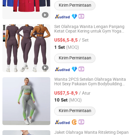
Kirim Permintaan
Set Olahraga Wanita Lengan Panjang
Ketat Cepat Kering untuk Gym Yoga
Xiamen Meiju Garment Co., Ltd.
untuk Lari Intensitas Tinggi
/ Set
US$6,5-8,5
Fujian, China
Harga mulai 2022
(MOQ)
1 Set
Kirim Permintaan
Wanita 2PCS Setelan Olahraga Wanita
Hot Sexy Pakaian Gym Bodybuilding
Mingteng Clothing Factory Ltd.
Pakaian Olahraga Sweatsuits Bra
/ Atur
Olahraga Seamless Atasan Lengan
US$7,5-8,9
Panjang Celana Pendek Atletik Legging
Guangdong, China
Harga mulai 2022
(MOQ)
10 Set
Bokong Pakaian Yoga
Kirim Permintaan
Jaket Olahraga Wanita Ritsleting Depan