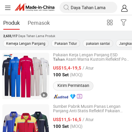
Produk
Pemasok
Daya Tahan Lama
Produk
2,633,117
Kemeja Lengan Panjang
Pakaian Tidur
pakaian santai
Jangka
Pakaian Kerja Lengan Panjang ESD
Asam Warna Kustom Reflektif Poli
Tahan
Handan Kaixin Clothing Products Co., Ltd.
Katun untuk Pabrik Farmasi Langsung
/ Atur
PPE
US$15,4-19,5
Hebei, China
Harga mulai 2026
(MOQ)
100 Set
Kirim Permintaan
Sumber Pabrik Musim Panas Lengan
Panjang Anti Statis Reflektif Pakaian
Handan Kaixin Clothing Products Co., Ltd.
Kerja Poli Katun 150GSM Petrokimia
/ Atur
Cetak Kustom APD
US$11,5-16,5
Hebei, China
Harga mulai 2026
(MOQ)
100 Set