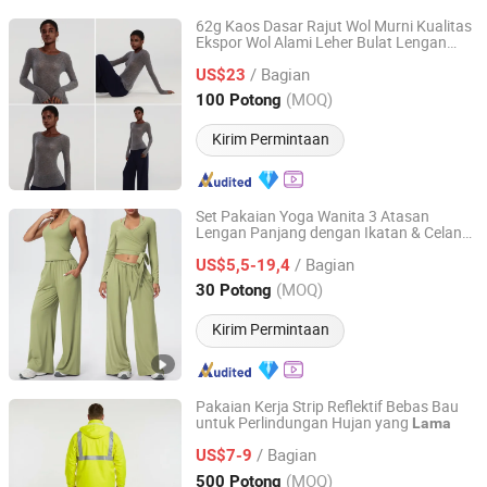
62g Kaos Dasar Rajut Wol Murni Kualitas
Ekspor Wol Alami Leher Bulat Lengan
Wfs Cashmere Industry Co., Ltd
Panjang Fit Dekat
/ Bagian
US$23
Shandong, China
Harga mulai 2025
(MOQ)
100 Potong
Kirim Permintaan
Set Pakaian Yoga Wanita 3 Atasan
Lengan Panjang dengan Ikatan & Celana
Laoling Hairui Garment Co., Ltd.
Lebar, Pakaian Aktif Santai
/ Bagian
US$5,5-19,4
Shandong, China
Harga mulai 2026
(MOQ)
30 Potong
Kirim Permintaan
Pakaian Kerja Strip Reflektif Bebas Bau
untuk Perlindungan Hujan yang
Lama
Fujian Flame Industry and Trade Co., Limited
/ Bagian
US$7-9
Fujian, China
Harga mulai 2026
(MOQ)
500 Potong