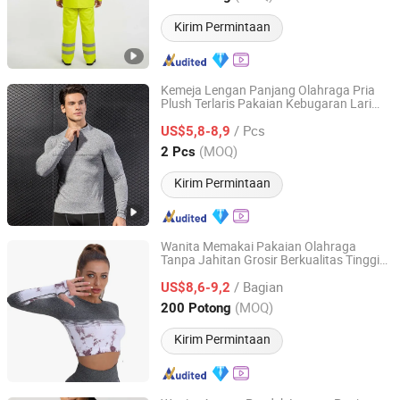
Kirim Permintaan
Kemeja Lengan Panjang Olahraga Pria
Plush Terlaris Pakaian Kebugaran Lari
Xiamen Junmao Technology Co., LTD
Cepat Kering Bodysuit Pakaian Latihan
/ Pcs
US$5,8-8,9
Fujian, China
Harga mulai 2022
(MOQ)
2 Pcs
Kirim Permintaan
Wanita Memakai Pakaian Olahraga
Tanpa Jahitan Grosir Berkualitas Tinggi
Times Chensheng (Xiamen) Trading Co., Ltd.
Set Yoga Lengan Panjang
/ Bagian
US$8,6-9,2
Fujian, China
Harga mulai 2020
(MOQ)
200 Potong
Kirim Permintaan