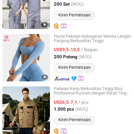
Fujian, China
Harga mulai 2025
(MOQ)
200 Set
Kirim Permintaan
Hucai Pakaian Kebugaran Wanita Lengan
Panjang Berkualitas Tinggi
Dongguan Humen Hucai Garment Co., Ltd.
/ Bagian
US$9,5-10,5
Guangdong, China
Harga mulai 2019
(MOQ)
200 Potong
Kirim Permintaan
Pakaian Kerja Berkualitas Tinggi Blus
Profesional Kustom dengan Kerah Tinggi
Wuhan Hendry Trading Co., Ltd.
dan Lengan Panjang
/ pcs
US$6,5-7,1
Hubei, China
Harga mulai 2026
(MOQ)
1.000 pcs
Kirim Permintaan