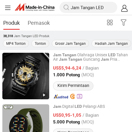
Produk
Pemasok
Jam Tangan LED
Produk
38,318
MP4 Tonton
Tonton
Grosir Jam Tangan
Hadiah Jam Tangan
Olahraga Unisex
Tahan
Jam
Tangan
LED
Air
Guncang
Pria
Jam
Tangan
Jam
Bluesky Enterprises Co., Ltd.
Relogio Masculino
/ Bagian
US$5,94-6,24
Guangdong, China
Harga mulai 2022
(MOQ)
1.000 Potong
Kirim Permintaan
Digital
Pelangi ABS
Jam
LED
Shenzhen Sino Time Electronic Co., Limited
/ Bagian
US$0,95-1,05
(MOQ)
5.000 Potong
Guangdong, China
Harga mulai 2019