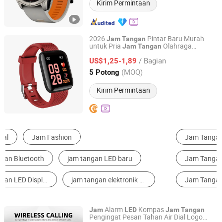
Kirim Permintaan
2026
Pintar Baru Murah
Jam
Tangan
untuk Pria
Olahraga
Jam
Tangan
Chengdu Zhihanfa Technology Co., Ltd
Elektronik
Digital untuk Pria
LED
/ Bagian
US$1,25-1,89
Sichuan, China
Harga mulai 2025
(MOQ)
5 Potong
Kirim Permintaan
Jam Tangan Pintar
Jam Tangan LED
Jam Tangan Olahraga
Jam Tangan Silikon
Jam Tangan Baja
Jam Dinding & Jam Tangan Lainnya
Alarm
Kompas
Jam
LED
Jam
Tangan
Pengingat Pesan Tahan Air Dial Logo
Shenzhen Jingyun Iot Technology Co.,Ltd