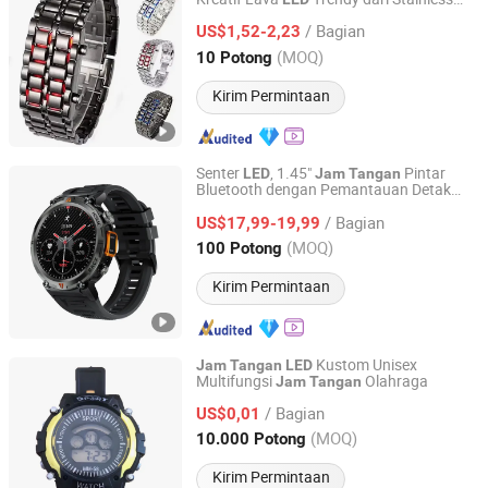
Shenzhen Tina Nis Electronics Co., Ltd.
Steel Eropa dan Amerika
/ Bagian
US$1,52-2,23
Guangdong, China
Harga mulai 2024
(MOQ)
10 Potong
Kirim Permintaan
Senter
, 1.45"
Pintar
LED
Jam
Tangan
Bluetooth dengan Pemantauan Detak
Skylark Network Co., Ltd.
Jantung, Oksigen Darah, Tidur, dan
/ Bagian
Pelacakan Olahraga
Pintar
US$17,99-19,99
Jam
Tangan
Zhejiang, China
Harga mulai 2022
(MOQ)
100 Potong
Kirim Permintaan
Kustom Unisex
Jam
Tangan
LED
Multifungsi
Olahraga
Jam
Tangan
LION PROMOTIONAL GIFT CO., LIMITED
/ Bagian
US$0,01
Zhejiang, China
Harga mulai 2015
(MOQ)
10.000 Potong
Kirim Permintaan