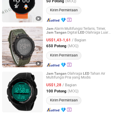
Guangdong, China
Harga mulai 2024
(MOQ)
50 Potong
Kirim Permintaan
Alarm Multifungsi Terlaris, Timer,
Jam
Digital
Olahraga Luar
Jam
Tangan
LED
Good Seller Co., Ltd.
Ruangan
/ Bagian
US$1,43-1,61
Zhejiang, China
Harga mulai 2010
(MOQ)
650 Potong
Kirim Permintaan
Olahraga
Tahan Air
Jam
Tangan
LED
Multifungsi Pria yang Modis
Jinjiang Jiaxing Supply Management Co., Ltd.
/ Bagian
US$1,28
Fujian, China
Harga mulai 2019
(MOQ)
100 Potong
Kirim Permintaan