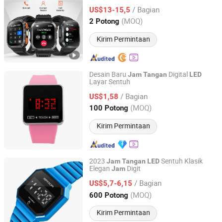
Kustom S50
/ Bagian
US$13-15,5
Guangdong, China
Harga mulai 2022
(MOQ)
2 Potong
Kirim Permintaan
Desain Baru
Digital
Jam
Tangan
LED
Layar Sentuh
Jinjiang Jiaxing Supply Management Co., Ltd.
/ Bagian
US$1,58
Fujian, China
Harga mulai 2019
(MOQ)
100 Potong
Kirim Permintaan
2023
Sentuh Klasik
Jam
Tangan
LED
Elegan
Digit
Jam
Shenzhen Sino Time Electronic Co., Limited
/ Bagian
US$5,7-6,15
Guangdong, China
Harga mulai 2019
(MOQ)
600 Potong
Kirim Permintaan