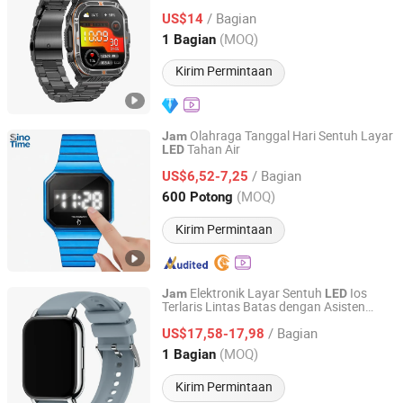
Olahraga Luar Ruangan dengan Lampu
/ Bagian
Senter Kompas Digital Monitor Detak
US$14
LED
Jantung untuk Pria ST38
Guangdong, China
Harga mulai 2017
(MOQ)
1 Bagian
Kirim Permintaan
Olahraga Tanggal Hari Sentuh Layar
Jam
Tahan Air
LED
Shenzhen Sino Time Electronic Co., Limited
/ Bagian
US$6,52-7,25
Guangdong, China
Harga mulai 2019
(MOQ)
600 Potong
Kirim Permintaan
Elektronik Layar Sentuh
Ios
Jam
LED
Terlaris Lintas Batas dengan Asisten
Dongguan Vionix Smart Tech Co., Ltd
Suara
/ Bagian
US$17,58-17,98
Guangdong, China
Harga mulai 2025
(MOQ)
1 Bagian
Kirim Permintaan