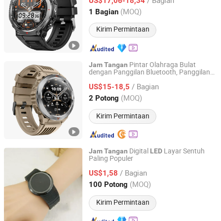
Olahraga
US$17,06-18,34
Guangdong, China
Harga mulai 2022
(MOQ)
1 Bagian
Kirim Permintaan
Pintar Olahraga Bulat
Jam
Tangan
dengan Panggilan Bluetooth, Panggilan
Shenzhen Jingyun Iot Technology Co.,Ltd
GPS Tahan Air IP67, Sorotan
, Tali
LED
/ Bagian
Silikon GS500
US$15-18,5
Guangdong, China
Harga mulai 2022
(MOQ)
2 Potong
Kirim Permintaan
Digital
Layar Sentuh
Jam
Tangan
LED
Paling Populer
Jinjiang Jiaxing Supply Management Co., Ltd.
/ Bagian
US$1,58
Fujian, China
Harga mulai 2019
(MOQ)
100 Potong
Kirim Permintaan