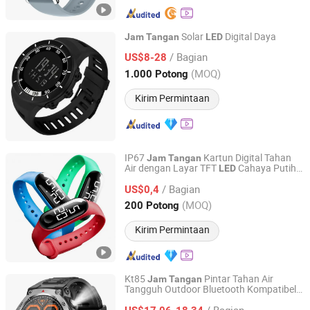
Solar
Digital Daya
Jam
Tangan
LED
Jinjiang Jiaxing Supply Management Co., Ltd.
/ Bagian
US$8-28
(MOQ)
1.000 Potong
Fujian, China
Harga mulai 2019
Kirim Permintaan
IP67
Kartun Digital Tahan
Jam
Tangan
Air dengan Layar TFT
Cahaya Putih
LED
GLORIOUS PROMO CO.,LIMITED
Digital Anak yang Modis
Jam
Tangan
/ Bagian
dengan Layar Sentuh
US$0,4
Guangdong, China
Harga mulai 2019
(MOQ)
200 Potong
Kirim Permintaan
Kt85
Pintar Tahan Air
Jam
Tangan
Tangguh Outdoor Bluetooth Kompatibel
Colpoint Technology Limited
Panggilan Senter
Pelacak Kebugaran
LED
/ Bagian