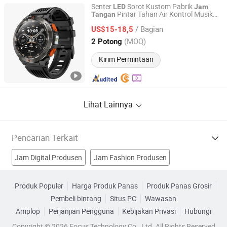
Senter
Sorot Kustom Pabrik
LED
Jam
Pintar Tahan Air Kontrol Musik
Tangan
Shenzhen Jingyun Iot Technology Co.,Ltd
Kompetitif Tali Silikon GS500 Pria
Jam
/ Bagian
Olahraga GPS
US$15-18,5
Tangan
Jam
Tangan
Pintar
Guangdong, China
Harga mulai 2022
(MOQ)
2 Potong
Kirim Permintaan
Lihat Lainnya
Pencarian Terkait
Jam Digital Produsen
Jam Fashion Produsen
Jam Tangan Bluetooth Produsen
Produk Populer
Harga Produk Panas
Produk Panas Grosir
Pembeli bintang
Situs PC
Wawasan
jam tangan LED baru Produsen
Amplop
Perjanjian Pengguna
Kebijakan Privasi
Hubungi
Jam Tangan LED Display Pabrik
Copyright © 2026 Focus Technology Co., Ltd. All Rights Reserved