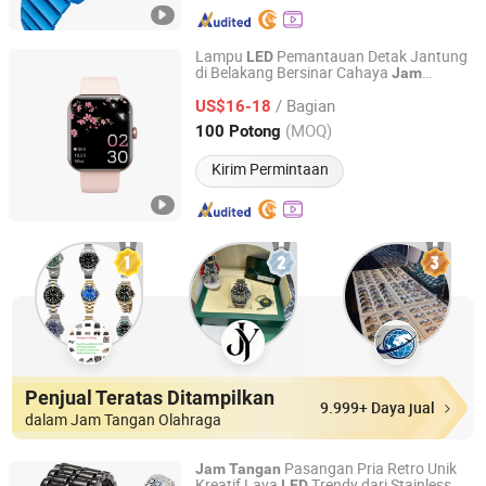
Lampu
Pemantauan Detak Jantung
LED
di Belakang Bersinar Cahaya
Jam
Shenzhen Foxiyao Technology Co., Limited
Pintar
Tangan
/ Bagian
US$16-18
Guangdong, China
Harga mulai 2024
(MOQ)
100 Potong
Kirim Permintaan
Penjual Teratas Ditampilkan
9.999+ Daya jual
dalam Jam Tangan Olahraga
Pasangan Pria Retro Unik
Jam
Tangan
Kreatif Lava
Trendy dari Stainless
LED