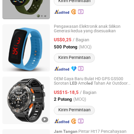
Kirim Permintaan
Pengawasan Elektronik anak Silikon
Generasi kedua yang disesuaikan
Jinjiang Jiaxing Import and Export Co., Ltd.
/ Bagian
US$0,25
Fujian, China
Harga mulai 2020
(MOQ)
500 Potong
Kirim Permintaan
OEM Gaya Baru Bulat HD GPS GS500
Sorotan
Amo
Tahan Air Outdoor
LED
led
Shenzhen Jingyun Iot Technology Co.,Ltd
Panggilan Telepon Pria Banyak Tombol
/ Bagian
Olahraga
Pintar Bulat
US$15-18,5
Jam
Tangan
Silikon Smartwatch
Guangdong, China
Harga mulai 2022
(MOQ)
2 Potong
Kirim Permintaan
Pintar Ht17 Pencahayaan
Jam
Tangan