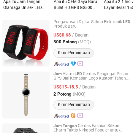
Apa itu Jam Tangan
Apa itu OEM Gaya Baru
Apa itu 2.1 Inc
Olahraga Unisex LED
Bulat HD GPS GS500
Layar Besar 15
Tahan Air Jam Tangan
Sorotan LED Amoled
Kecerahan Punc
Guncang Jam Pria
Tahan Air Outdoor
Jam Tangan Pi
Pengawasan Digital Silikon Elektronik
LED
Relogio Masculino
Panggilan Telepon Pria
Produk Baru
Jinjiang Jiaxing Import and Export Co., Ltd.
Banyak Tombol Olahraga
/ Bagian
US$0,68
Jam Tangan Pintar Bulat
Fujian, China
Harga mulai 2020
(MOQ)
500 Potong
Silikon Smartwatch
Kirim Permintaan
Alarm
Cerdas Pengingat Pesan
Jam
LED
GPS Dial Kemasan Logo Kustom Tahan
Shenzhen Jingyun Iot Technology Co.,Ltd
Air GS500
/ Bagian
US$15-18,5
Guangdong, China
Harga mulai 2022
(MOQ)
2 Potong
Kirim Permintaan
Cerdas Fashion Silikon
Jam
Tangan
Charm Taktis Nirkabel Populer untuk
Hong Kong Yushengchang Technology Co., Limited