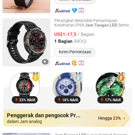
Perangkat Wearable Pemantauan
Kesehatan IP68
Senter
Jam
Tangan
LED
Shenzhen Yangsheng Technology Co., Ltd.
Pintar
Pintar
Jam
Tangan
/ Bagian
US$1-17,5
Guangdong, China
Harga mulai 2007
(MOQ)
1 Bagian
Kirim Permintaan
23% NAIK
18% NAIK
17% NAIK
Penggerak dan pengocok Produk
Hingga 23%
dalam Jam analog