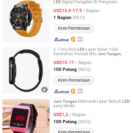
Digital Panggilan Bt Pengisian
LED
Shenzhen Fuliyu Technology Co., Ltd.
Nirkabel 1.46inch Layar HD 450mAh
Jam
/ Bagian
Olahraga
US$15,9-17,9
Tangan
Guangdong, China
Harga mulai 2024
(MOQ)
1 Bagian
Kirim Permintaan
2.1 Inci Amo
Layar Besar 1500
LED
Kecerahan Puncak Nits
Jam
Tangan
Shenzhen Foxiyao Technology Co., Limited
Pintar
/ Bagian
US$15-17
Guangdong, China
Harga mulai 2024
(MOQ)
100 Potong
Kirim Permintaan
Elektronik Layar Sentuh
Jam
Tangan
LED
yang Modis
Jinjiang Jiaxing Supply Management Co., Ltd.
/ Bagian
US$1,2
Fujian, China
Harga mulai 2019
(MOQ)
100 Potong
Kirim Permintaan