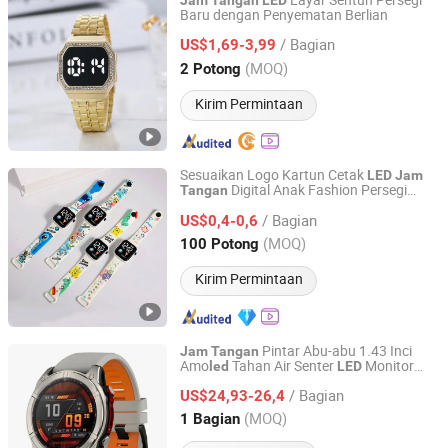
Layar Sentuh Persegi
Jam
Tangan
LED
Baru dengan Penyematan Berlian
Kozen International Ltd
/ Bagian
US$1,69-3,99
Guangdong, China
Harga mulai 2022
(MOQ)
2 Potong
Kirim Permintaan
Sesuaikan Logo Kartun Cetak
LED
Jam
Digital Anak Fashion Persegi
Tangan
GLORIOUS PROMO CO.,LIMITED
Siswa Elektronik Olahraga
Jam
Tangan
/ Bagian
Anak
US$0,4-0,6
Guangdong, China
Harga mulai 2019
(MOQ)
100 Potong
Kirim Permintaan
Pintar Abu-abu 1.43 Inci
Jam
Tangan
Amo
Tahan Air Senter
Monitor
led
LED
Colpoint Technology Limited
Kesehatan untuk Olahraga
/ Bagian
US$24,93-26,4
Guangdong, China
Harga mulai 2022
(MOQ)
1 Bagian