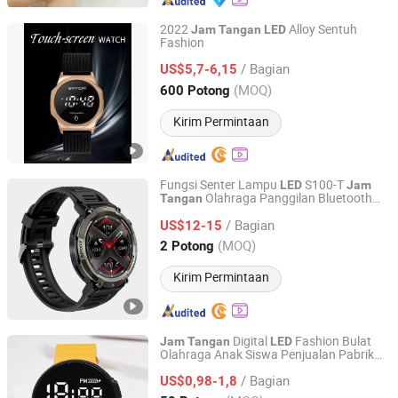
2022
Alloy Sentuh
Jam
Tangan
LED
Fashion
Shenzhen Sino Time Electronic Co., Limited
/ Bagian
US$5,7-6,15
Guangdong, China
Harga mulai 2019
(MOQ)
600 Potong
Kirim Permintaan
Fungsi Senter Lampu
S100-T
LED
Jam
Olahraga Panggilan Bluetooth
Tangan
Shenzhen Jingyun Iot Technology Co.,Ltd
Layar HD Plastik Perangkat Wearable
/ Bagian
Pintar
US$12-15
Jam
Tangan
Guangdong, China
Harga mulai 2022
(MOQ)
2 Potong
Kirim Permintaan
Digital
Fashion Bulat
Jam
Tangan
LED
Olahraga Anak Siswa Penjualan Pabrik
Shenzhen Tina Nis Electronics Co., Ltd.
Logo Kustom 2025
/ Bagian
US$0,98-1,8