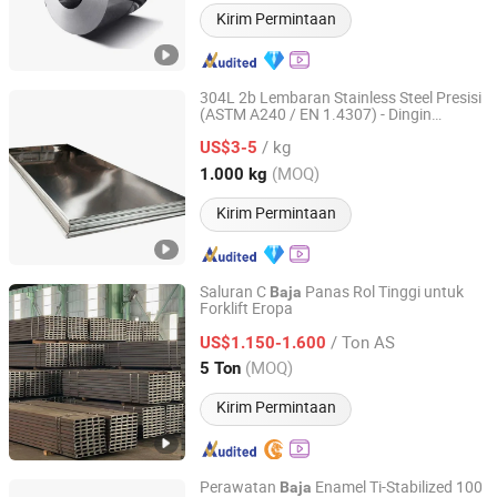
Kirim Permintaan
304L 2b Lembaran Stainless Steel Presisi
(ASTM A240 / EN 1.4307) - Dingin
Shanghai Xudeng Industrial Co., Ltd
Digulung untuk Aplikasi Industri
/ kg
US$3-5
Shanghai, China
Harga mulai 2025
(MOQ)
1.000 kg
Kirim Permintaan
Saluran C
Panas Rol Tinggi untuk
Baja
Forklift Eropa
Changzhou Jintan Huaneng Machinery Equipment Co.,
Ltd
/ Ton AS
US$1.150-1.600
(MOQ)
5 Ton
Jiangsu, China
Harga mulai 2025
Kirim Permintaan
Perawatan
Enamel Ti-Stabilized 100
Baja