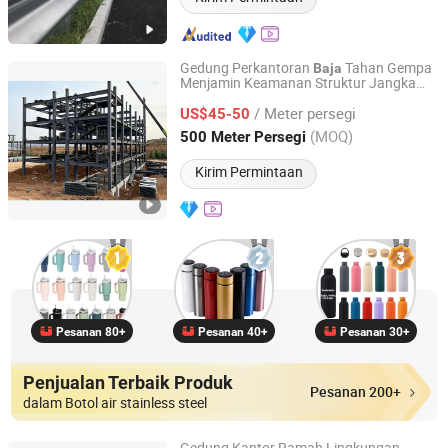
Gedung Perkantoran
Tahan Gempa
Baja
Menjamin Keamanan Struktur Jangka
Jiangsu Minwell Steel Structure Co., Ltd
Panjang
/ Meter persegi
US$45-50
Jiangsu, China
Harga mulai 2026
(MOQ)
500 Meter Persegi
Kirim Permintaan
Pesanan 80+
Pesanan 40+
Pesanan 30+
Penjualan Terbaik Produk
Pesanan 200+
dalam Botol air stainless steel