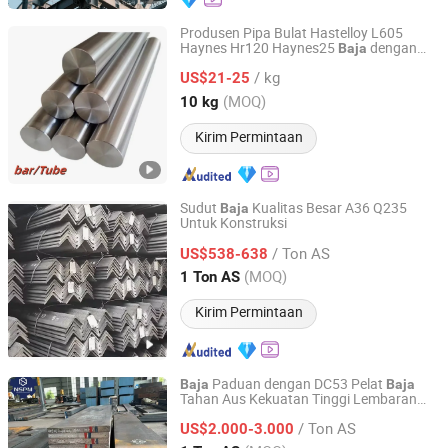
Produsen Pipa Bulat Hastelloy L605
Haynes Hr120 Haynes25
dengan
Baja
Shandong Titanium Nickel Special Steel Co., Ltd
Harga Baik Tabung Kapiler
/ kg
US$21-25
Shandong, China
Harga mulai 2024
(MOQ)
10 kg
Kirim Permintaan
Sudut
Kualitas Besar A36 Q235
Baja
Untuk Konstruksi
Shanghai Changzeng Metal Co., Ltd.
/ Ton AS
US$538-638
Shanghai, China
Harga mulai 2016
(MOQ)
1 Ton AS
Kirim Permintaan
Paduan dengan DC53 Pelat
Baja
Baja
Tahan Aus Kekuatan Tinggi Lembaran
Ningbo Ningshing Precision Machinery Group Co., Ltd.
Logam Pipa
/ Ton AS
US$2.000-3.000