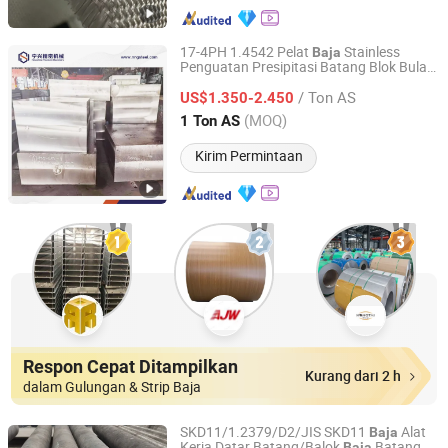
17-4PH 1.4542 Pelat
Stainless
Baja
Penguatan Presipitasi Batang Blok Bulat
Ningbo Ningshing Precision Machinery Group Co., Ltd.
Stok Material
/ Ton AS
US$1.350-2.450
Zhejiang, China
Harga mulai 2021
(MOQ)
1 Ton AS
Kirim Permintaan
Respon Cepat Ditampilkan
Kurang dari 2 h
dalam Gulungan & Strip Baja
SKD11/1.2379/D2/JIS SKD11
Alat
Baja
Kerja Datar Batang/Balok
Batang
Baja