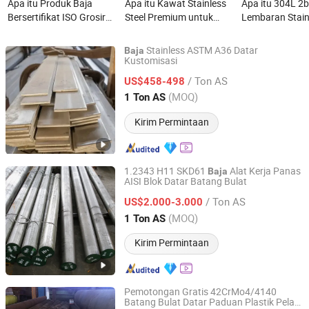
Apa itu Produk Baja
Apa itu Kawat Stainless
Apa itu 304L 2
Bersertifikat ISO Grosir
Steel Premium untuk
Lembaran Stainl
0.3mm B304AG Kawat
Kustomisasi - 304, 321,
Presisi (ASTM 
Baja Tahan Karat 2b
309S
1.4307) - Dingi
Stainless ASTM A36 Datar
Baja
Permukaan Ba
untuk Aplikasi I
Kustomisasi
Shanghai Changzeng Metal Co., Ltd.
/ Ton AS
US$458-498
Shanghai, China
Harga mulai 2016
(MOQ)
1 Ton AS
Kirim Permintaan
1.2343 H11 SKD61
Alat Kerja Panas
Baja
AISI Blok Datar Batang Bulat
Ningbo Ningshing Precision Machinery Group Co., Ltd.
/ Ton AS
US$2.000-3.000
Zhejiang, China
Harga mulai 2021
(MOQ)
1 Ton AS
Kirim Permintaan
Pemotongan Gratis 42CrMo4/4140
Batang Bulat Datar Paduan Plastik Pelat
Ningbo Ningshing Precision Machinery Group Co., Ltd.