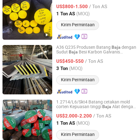
Lembaran Logam Pipa
Baja
/ Ton AS
US$800-1.500
Zhejiang, China
Harga mulai 2021
(MOQ)
1 Ton AS
Kirim Permintaan
A36 Q235 Produsen Batang
dengan
Baja
Sudut
Besi Karbon Galvanis
Baja
Wuxi Aojiewei Metal Materials Co., Ltd.
Stainless Steel
/ Ton AS
US$450-550
Jiangsu, China
Harga mulai 2024
(MOQ)
3 Ton
Kirim Permintaan
1.2714/L6/Skt4 Batang cetakan mold
corten Kepuasan tinggi
Alat dengan
Baja
Ningbo Ningshing Precision Machinery Group Co., Ltd.
Harga Pabrik
/ Ton AS
US$2.000-2.200
Zhejiang, China
Harga mulai 2021
(MOQ)
1 Ton AS
Kirim Permintaan