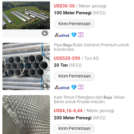
ikan
/ Meter persegi
US$30-50
Fujian, China
Harga mulai 2017
(MOQ)
100 Meter Persegi
Kirim Permintaan
Pipa
Bulat Galvanis Premium untuk
Baja
Konstruksi
Tianjin Atlas Scaffolding Co., Ltd
/ Ton AS
US$520-590
Tianjin, China
Harga mulai 2026
(MOQ)
20 Ton
Kirim Permintaan
Kain Tenun Fiberglass dan
Tahan
Baja
Berat untuk Proyek Industri
Jiangsu Zhongyi New Material Co., Ltd.
/ Meter persegi
US$4,16-4,44
Jiangsu, China
Harga mulai 2024
(MOQ)
200 Meter Persegi
Kirim Permintaan