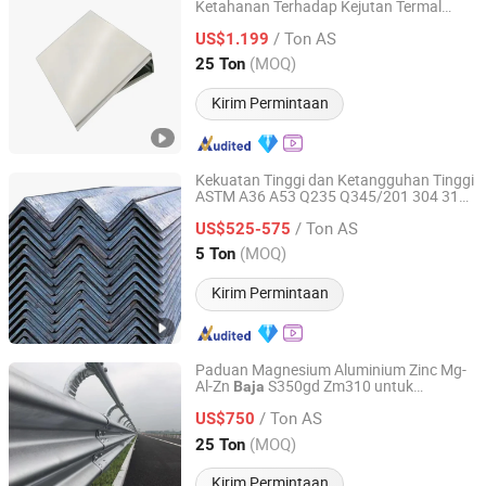
Ketahanan Terhadap Kejutan Termal
DA LIAN MESCO STEEL CO., LTD.
untuk Proyek Isolasi
/ Ton AS
US$1.199
Liaoning, China
Harga mulai 2019
(MOQ)
25 Ton
Kirim Permintaan
Kekuatan Tinggi dan Ketangguhan Tinggi
ASTM A36 A53 Q235 Q345/201 304 316
Baixinxin Metal Materials (Jinan) Co., Ltd.
Sudut untuk Konstruksi Jembatan
Baja
/ Ton AS
dan Pembuatan Kapal Persediaan Besar
US$525-575
Pemasok
Tahan Karat
Baja
Shandong, China
Harga mulai 2026
(MOQ)
5 Ton
Kirim Permintaan
Paduan Magnesium Aluminium Zinc Mg-
Al-Zn
S350gd Zm310 untuk
Baja
DA LIAN MESCO STEEL CO., LTD.
Pemasangan Penghalang Jalan Raya
/ Ton AS
US$750
Liaoning, China
Harga mulai 2019
(MOQ)
25 Ton
Kirim Permintaan