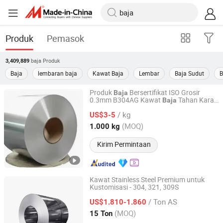
Produk
Pemasok
baja
Produk
3,409,889
Baja
lembaran baja
Kawat Baja
Lembar
Baja Sudut
B
Produk
Bersertifikat ISO Grosir
Baja
0.3mm B304AG Kawat
Tahan Karat
Baja
Shanghai Xudeng Industrial Co., Ltd
2b Permukaan Ba
/ kg
US$3-5
Shanghai, China
Harga mulai 2025
(MOQ)
1.000 kg
Kirim Permintaan
Kawat Stainless Steel Premium untuk
Kustomisasi - 304, 321, 309S
Tianjin Taihang Steel Co., Ltd
/ Ton AS
US$1.810-1.860
Tianjin, China
Harga mulai 2024
(MOQ)
15 Ton