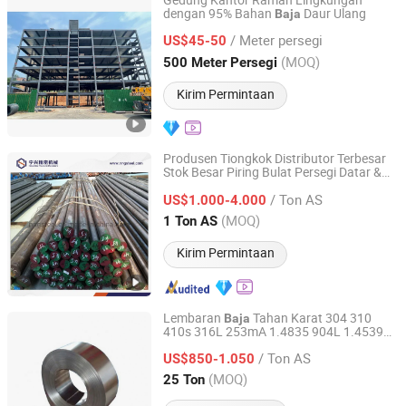
Gedung Kantor Ramah Lingkungan
dengan 95% Bahan
Daur Ulang
Baja
Jiangsu Minwell Steel Structure Co., Ltd
/ Meter persegi
US$45-50
Jiangsu, China
Harga mulai 2026
(MOQ)
500 Meter Persegi
Kirim Permintaan
Produsen Tiongkok Distributor Terbesar
Stok Besar Piring Bulat Persegi Datar &
Ningbo Ningshing Precision Machinery Group Co., Ltd.
Alat Paduan Teknik Stainless
Baja
/ Ton AS
Khusus
US$1.000-4.000
Zhejiang, China
Harga mulai 2021
(MOQ)
1 Ton AS
Kirim Permintaan
Lembaran
Tahan Karat 304 310
Baja
410s 316L 253mA 1.4835 904L 1.4539
DA LIAN MESCO STEEL CO., LTD.
Pipa
Baja
/ Ton AS
US$850-1.050
Liaoning, China
Harga mulai 2019
(MOQ)
25 Ton