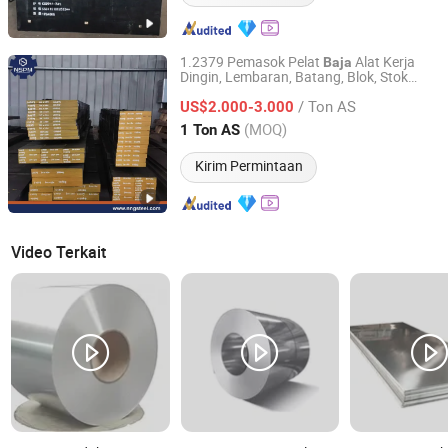
1.2379 Pemasok Pelat
Alat Kerja
Baja
Dingin, Lembaran, Batang, Blok, Stok
Ningbo Ningshing Precision Machinery Group Co., Ltd.
Bulat
/ Ton AS
US$2.000-3.000
Zhejiang, China
Harga mulai 2021
(MOQ)
1 Ton AS
Kirim Permintaan
Video Terkait