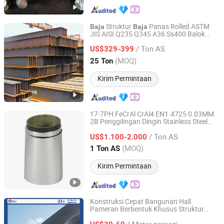
Struktur
Panas Rolled ASTM
Baja
Baja
JIS AISI Q235 Q345 A36 Ss400 Balok
Shandong Hongtai Metal Products Co., Ltd.
Galvanis Balok H Harga
Baja
Baja
/ Ton AS
Karbon Balok I-Balk H-Balk
untuk
US$329-399
Baja
Bangunan
Shandong, China
Harga mulai 2021
(MOQ)
25 Ton
Kirim Permintaan
17-7PH FeCrAl CrAl4 EN1.4725 0.03MM
2B Penggilingan Dingin Stainless Steel
Ningbo Huali Steel Co., Ltd.
Foils Strip - ketahanan tinggi untuk
/ Ton AS
kemasan terstruktur
US$1.100-2.000
Zhejiang, China
Harga mulai 2019
(MOQ)
1 Ton AS
Kirim Permintaan
Konstruksi Cepat Bangunan Hall
Pameran Berbentuk Khusus Struktur
Qingdao Chengchuan Construction Engineering Co., Ltd
Prefabrikasi Standar
Baja
/ Meter persegi