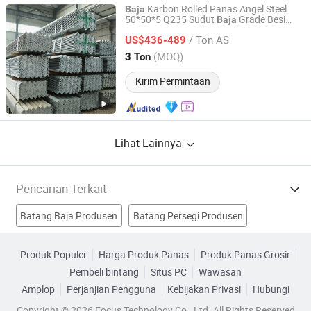
Karbon Rolled Panas Angel Steel
Baja
50*50*5 Q235 Sudut
Grade Besi
Baja
Shanghai Changzeng Metal Co., Ltd.
Sudut Sama dan Tidak Sama
/ Ton AS
US$436-489
Shanghai, China
Harga mulai 2016
(MOQ)
3 Ton
Kirim Permintaan
Lihat Lainnya
Pencarian Terkait
Batang Baja Produsen
Batang Persegi Produsen
batang stainless steel Produsen
bagian baja Produsen
Produk Populer
Harga Produk Panas
Produk Panas Grosir
Pembeli bintang
Situs PC
Wawasan
bagian baja l Pabrik
baja tahan karat bentuk l Pabrik
Amplop
Perjanjian Pengguna
Kebijakan Privasi
Hubungi
konektor l stainless steel Pabrik
Batang Stainless Pabrik
Copyright © 2026 Focus Technology Co., Ltd. All Rights Reserved