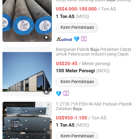
Ningbo Ningshing Precision Machinery Group Co., Ltd.
Bulat
/ Ton AS
US$4.000-100.000
Zhejiang, China
Harga mulai 2021
(MOQ)
1 Ton AS
Kirim Permintaan
Bangunan Pabrik
Perakitan Cepat
Baja
untuk Peluncuran Industri yang Cepat
Jiangsu Minwell Steel Structure Co., Ltd
/ Meter persegi
US$20-45
Jiangsu, China
Harga mulai 2026
(MOQ)
100 Meter Persegi
Kirim Permintaan
1.2738 718 P20+Ni Alat Paduan Plastik
Cetakan
Baja
Ningbo Ningshing Precision Machinery Group Co., Ltd.
/ Ton AS
US$950-1.100
Zhejiang, China
Harga mulai 2021
(MOQ)
1 Ton AS
Kirim Permintaan