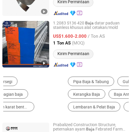
Kirim Permintaan
1.2083 S136 420
datar paduan
Baja
stainless khusus alat cetakan/mold
Ningbo Ningshing Precision Machinery Group Co., Ltd.
/ Ton AS
US$1.600-2.000
Zhejiang, China
Harga mulai 2021
(MOQ)
1 Ton AS
Kirim Permintaan
Pipa Baja & Tabung
Gulungan & Strip Baja
Kerangka Baja
Baja Anti Karat
Lembaran & Pelat Baja
Bangunan Struktur Baja
Prabalized Construction Structure,
peternakan ayam
Febrated Farm
Baja
quanzhou ridge steel building co., ltd