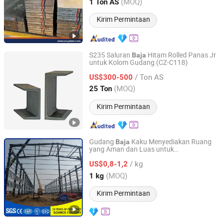
Zhejiang, China
Harga mulai 2021
(MOQ)
1 Ton AS
Kirim Permintaan
S235 Saluran
Hitam Rolled Panas Jr
Baja
untuk Kolom Gudang (CZ-C118)
Shanghai Changzeng Metal Co., Ltd.
/ Ton AS
US$300-500
Shanghai, China
Harga mulai 2016
(MOQ)
25 Ton
Kirim Permintaan
Gudang
Kaku Menyediakan Ruang
Baja
yang Aman dan Luas untuk
Shandong Waterdrop Supply Chain Co., Ltd.
Penyimpanan Barang dalam Jumlah
/ kg
Besar
US$0,8-1,2
Shandong, China
Harga mulai 2026
(MOQ)
1 kg
Kirim Permintaan