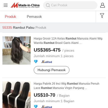
Produk
Pemasok
55335
Rambut Palsu
Produk
Harga Grosir 12A Kelas
Rambut
Manusia Alami Wig
Wanita
Rambut
Brasil Garis Alami ...
US$365-475
/ pieces
Jumlah minimum:
1 pieces
Hubungi Pemasok
Harga Pabrik 26 Inci Wig
Rambut
Manusia Penuh
Lace
Rambut
Manusia Virgin Panjang ...
US$10-70
/ Bagian
Jumlah minimum:
1 Bagian