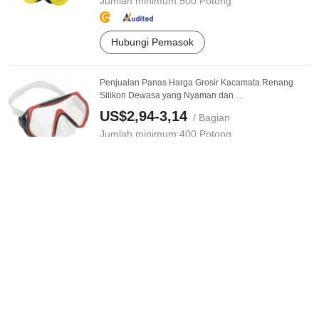
Jumlah minimum:
500 Potong
Hubungi Pemasok
Penjualan Panas Harga Grosir Kacamata Renang
Silikon Dewasa yang Nyaman dan ...
US$2,94-3,14
/ Bagian
Jumlah minimum:
400 Potong
Hubungi Pemasok
Harga Kacamata Pelindung Kacamata Medis
Kacamata Pelindung Pribadi Kacamata ...
US$0,8-6
/ box
Jumlah minimum:
1 box
Hubungi Pemasok