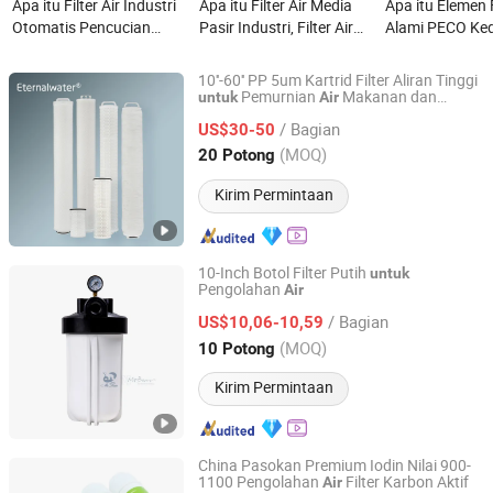
Apa itu Filter Air Industri
Apa itu Filter Air Media
Apa itu Elemen 
Otomatis Pencucian
Pasir Industri, Filter Air
Alami PECO Ke
Kembali Jenis Sikat
Stainless Steel Media
Filter Serat Kac
Penyaring Pembersih Diri
Pasir untuk Industri
Koalesensi Gas 
10''-60'' PP 5um Kartrid Filter Aliran Tinggi
50 Mikron untuk
Kimia, Filter Air Industri
JFG-536-5 kartri
Pemurnian
Makanan dan
untuk
Air
Hangzhou Eternalwater Filtration Equipment Co., Ltd.
Minuman
Pengolahan Air
pemisahan min
/ Bagian
US$30-50
Limbah/Desalinasi Air
air kartrid filter
Zhejiang, China
Harga mulai 2023
(MOQ)
20 Potong
Laut
koalesensi gas
Kirim Permintaan
10-Inch Botol Filter Putih
untuk
Pengolahan
Air
Mr. Bear Industrial Co., Ltd.
/ Bagian
US$10,06-10,59
Guangdong, China
Harga mulai 2025
(MOQ)
10 Potong
Kirim Permintaan
China Pasokan Premium Iodin Nilai 900-
1100 Pengolahan
Filter Karbon Aktif
Air
SX YJK TECH CO., LTD.