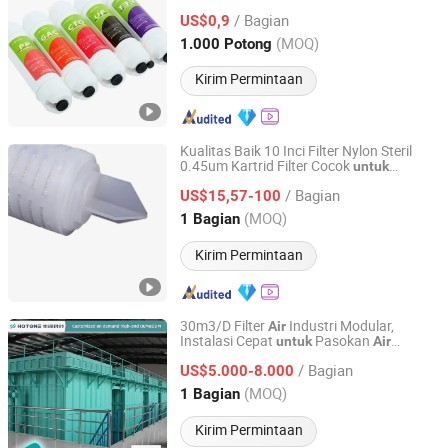
/ Bagian
US$0,9
Shanxi, China
Harga mulai 2025
(MOQ)
1.000 Potong
Kirim Permintaan
Kualitas Baik 10 Inci Filter Nylon Steril
0.45um Kartrid Filter Cocok
untuk
Zhejiang Juntian Filtration Technology Co., Ltd
Pengolahan
Industri
Air
/ Bagian
US$15,57-100
Zhejiang, China
Harga mulai 2025
(MOQ)
1 Bagian
Kirim Permintaan
30m3/D Filter
Industri Modular,
Air
Instalasi Cepat
Pasokan
untuk
Air
Shandong Hotone Environmental Technology Co., Ltd.
Industri
/ Bagian
US$5.000-8.000
Shandong, China
Harga mulai 2026
(MOQ)
1 Bagian
Kirim Permintaan