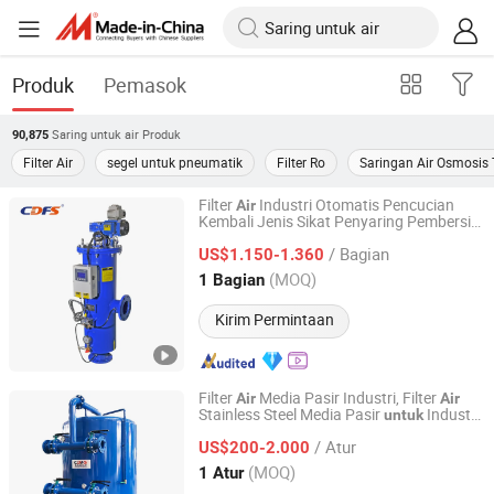
Produk
Pemasok
Saring untuk air
Produk
90,875
Filter Air
segel untuk pneumatik
Filter Ro
Saringan Air Osmosis 
Filter
Industri Otomatis Pencucian
Air
Kembali Jenis Sikat Penyaring Pembersih
Hunan Dawning Environmental Protection Equipment Co.,
Diri 50 Mikron
Pengolahan
untuk
Air
Ltd.
/ Bagian
Limbah/Desalinasi
Laut
US$1.150-1.360
Air
(MOQ)
1 Bagian
Hunan, China
Harga mulai 2018
Kirim Permintaan
Filter
Media Pasir Industri, Filter
Air
Air
Stainless Steel Media Pasir
Industri
untuk
Hunan Dawning Environmental Protection Equipment Co.,
Kimia, Filter
Industri
Air
Ltd.
/ Atur
US$200-2.000
(MOQ)
1 Atur
Hunan, China
Harga mulai 2018