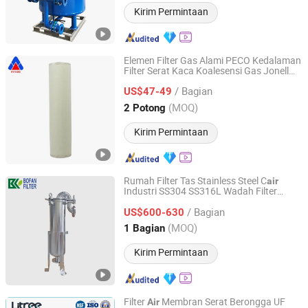
Kirim Permintaan
Elemen Filter Gas Alami PECO Kedalaman
Filter Serat Kaca Koalesensi Gas Jonell
Xinxiang City Huahang Filter Co., Ltd.
JFG-536-5 kartrid filter pemisahan
/ Bagian
minyak dan
kartrid filter koalesensi
US$47-49
air
gas
Henan, China
Harga mulai 2018
(MOQ)
2 Potong
Kirim Permintaan
Rumah Filter Tas Stainless Steel C
air
Industri SS304 SS316L Wadah Filter
Foshan Bofan Filtration Equipment Co., Ltd.
Pengolahan
Air
/ Bagian
US$600-630
Guangdong, China
Harga mulai 2026
(MOQ)
1 Bagian
Kirim Permintaan
Filter
Membran Serat Berongga UF
Air