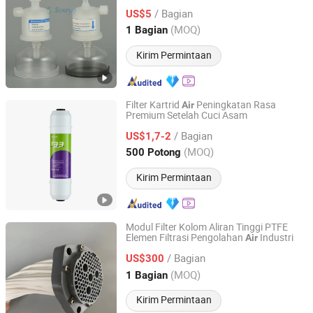
/ Bagian
US$5
Zhejiang, China
Harga mulai 2025
(MOQ)
1 Bagian
Kirim Permintaan
Filter Kartrid
Peningkatan Rasa
Air
Premium Setelah Cuci Asam
SX YJK TECH CO., LTD.
/ Bagian
US$1,7-2
Shanxi, China
Harga mulai 2025
(MOQ)
500 Potong
Kirim Permintaan
Modul Filter Kolom Aliran Tinggi PTFE
Elemen Filtrasi Pengolahan
Industri
Air
Dongyang Hanchen Membrane Technology Co., Ltd
/ Bagian
US$300
Zhejiang, China
Harga mulai 2026
(MOQ)
1 Bagian
Kirim Permintaan