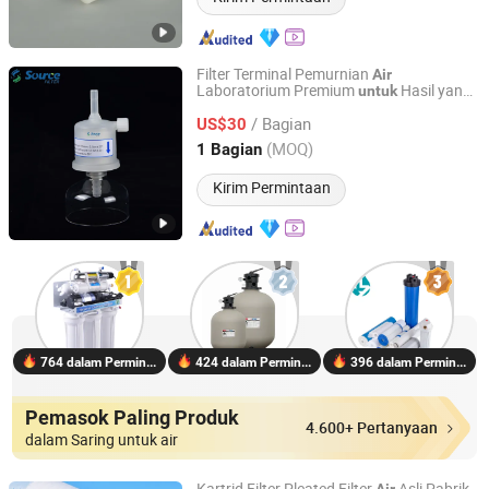
Filter Terminal Pemurnian
Air
Laboratorium Premium
Hasil yang
untuk
Source Filter Technology (Hangzhou) Co., Ltd
Andal
/ Bagian
US$30
Zhejiang, China
Harga mulai 2025
(MOQ)
1 Bagian
Kirim Permintaan
764 dalam Permintaan
424 dalam Permintaan
396 dalam Permintaan
Pemasok Paling Produk
4.600+ Pertanyaan
dalam Saring untuk air