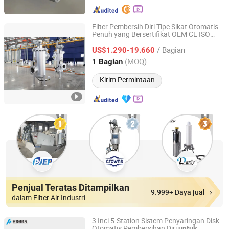
Filter Pembersih Diri Tipe Sikat Otomatis
Penuh yang Bersertifikat OEM CE ISO
Nanjing Beite Ac Equipment Co., Ltd.
Proyek Pengolahan
Industri
untuk
Air
/ Bagian
dengan Sikat Stainless Steel
US$1.290-19.660
Jiangsu, China
Harga mulai 2016
(MOQ)
1 Bagian
Kirim Permintaan
Penjual Teratas Ditampilkan
9.999+ Daya jual
dalam Filter Air Industri
3 Inci 5-Station Sistem Penyaringan Disk
Otomatis Pembersihan Diri
untuk