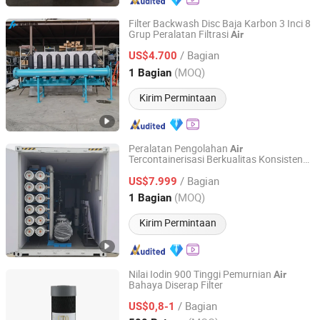
Filter Backwash Disc Baja Karbon 3 Inci 8
Grup Peralatan Filtrasi
Air
Wuxi Fengnuochang Electromechanical Technology Co.,
Ltd
/ Bagian
US$4.700
(MOQ)
1 Bagian
Jiangsu, China
Harga mulai 2026
Kirim Permintaan
Peralatan Pengolahan
Air
Tercontainerisasi Berkualitas Konsisten
Jiangsu Fenghai New Energy Seawater Desalination
Filter
Osmosis Balik Mesin Filter
Air
Air
Development Co., Ltd.
/ Bagian
Proyek
Kustom
US$7.999
untuk
Air
(MOQ)
1 Bagian
Jiangsu, China
Harga mulai 2026
Kirim Permintaan
Nilai Iodin 900 Tinggi Pemurnian
Air
Bahaya Diserap Filter
SX YJK TECH CO., LTD.
/ Bagian
US$0,8-1