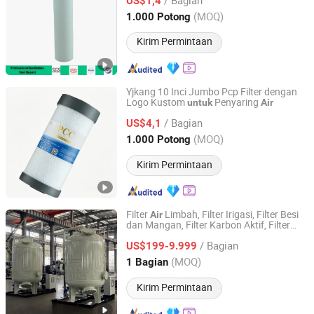
Berbagai Industri
US$1,4
Guangdong, China
Harga mulai 2023
(MOQ)
1.000 Potong
Kirim Permintaan
Yjkang 10 Inci Jumbo Pcp Filter dengan
Logo Kustom
Penyaring
untuk
Air
SX YJK TECH CO., LTD.
/ Bagian
US$4,1
Shanxi, China
Harga mulai 2025
(MOQ)
1.000 Potong
Kirim Permintaan
Filter
Limbah, Filter Irigasi, Filter Besi
Air
dan Mangan, Filter Karbon Aktif, Filter
Nanjing Beite Ac Equipment Co., Ltd.
Pasir Kuarsa, Filter Multimedia, Filter
Air
/ Bagian
Backwash
US$199-9.999
Jiangsu, China
Harga mulai 2016
(MOQ)
1 Bagian
Kirim Permintaan