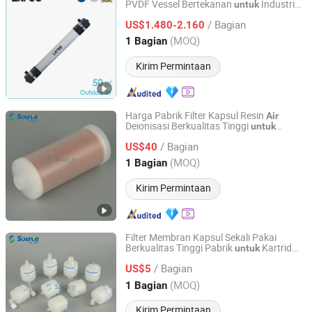
PVDF Vessel Bertekanan
Industri
untuk
Hainan Litree Purifying Technology Co., Ltd.
Munisipal
/ Bagian
US$1.480-2.160
Hainan, China
Harga mulai 2007
(MOQ)
1 Bagian
Kirim Permintaan
Harga Pabrik Filter Kapsul Resin
Air
Deionisasi Berkualitas Tinggi
untuk
Source Filter Technology (Hangzhou) Co., Ltd
Peralatan Laser 1/4fnpt
/ Bagian
US$40
Zhejiang, China
Harga mulai 2025
(MOQ)
1 Bagian
Kirim Permintaan
Filter Membran Kapsul Sekali Pakai
Berkualitas Tinggi Pabrik
Kartrid
untuk
Source Filter Technology (Hangzhou) Co., Ltd
Penyaringan
Air
/ Bagian
US$5
Zhejiang, China
Harga mulai 2025
(MOQ)
1 Bagian
Kirim Permintaan