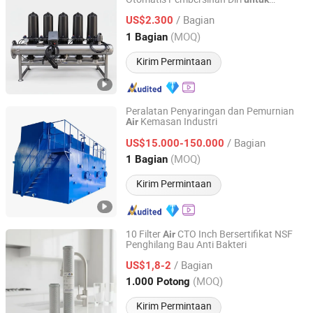
Wuxi Fengnuochang Electromechanical Technology Co.,
Pengolahan
Air
Ltd
/ Bagian
US$2.300
(MOQ)
1 Bagian
Jiangsu, China
Harga mulai 2026
Kirim Permintaan
Peralatan Penyaringan dan Pemurnian
Kemasan Industri
Air
Shaanxi Di Ao Environmental Protection Group Co., Ltd.
/ Bagian
US$15.000-150.000
Shaanxi, China
Harga mulai 2026
(MOQ)
1 Bagian
Kirim Permintaan
10 Filter
CTO Inch Bersertifikat NSF
Air
Penghilang Bau Anti Bakteri
Suzhou KAHO Polymer Technology Co., Ltd.
/ Bagian
US$1,8-2
Jiangsu, China
Harga mulai 2014
(MOQ)
1.000 Potong
Kirim Permintaan