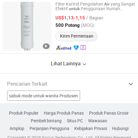
Filter Kartrid Pengolahan
yang Sangat
Air
Efektif
Penggunaan Rumah
untuk
SX YJK TECH CO., LTD.
Tangga
/ Bagian
US$1,13-1,15
Shanxi, China
Harga mulai 2025
(MOQ)
500 Potong
Kirim Permintaan
Lihat Lainnya
Pencarian Terkait
sabuk mode untuk wanita Produsen
pompa pemurnian air d Produsen
Produk Populer
Harga Produk Panas
Produk Panas Grosir
Pembeli bintang
Situs PC
Wawasan
pompa pemurnian air c Produsen
saring Produsen
Amplop
Perjanjian Pengguna
Kebijakan Privasi
Hubungi
Sistem Penyaringan Air Pabrik
mesin penyaring air Pabrik
Copyright © 2026 Focus Technology Co., Ltd. All Rights Reserved