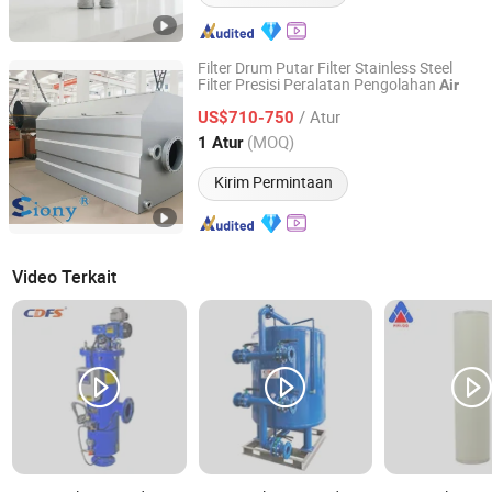
Filter Drum Putar Filter Stainless Steel
Filter Presisi Peralatan Pengolahan
Air
Guangzhou Longdai Environmental Protection
Technology Co., Ltd
/ Atur
US$710-750
(MOQ)
1 Atur
Guangdong, China
Harga mulai 2025
Kirim Permintaan
Video Terkait