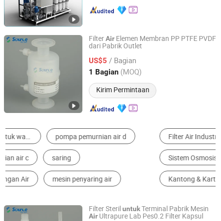
Filter
Elemen Membran PP PTFE PVDF
Air
dari Pabrik Outlet
Source Filter Technology (Hangzhou) Co., Ltd
/ Bagian
US$5
Zhejiang, China
Harga mulai 2025
(MOQ)
1 Bagian
Kirim Permintaan
Filter Air Industri
Elemen Filter
Sistem Osmosis Balik
Penyaring Air
Kantong & Kartrid Filter
Instalasi Pengolahan Limbah Cair
Filter Steril
Terminal Pabrik Mesin
untuk
Ultrapure Lab Pes0.2 Filter Kapsul
Air
Source Filter Technology (Hangzhou) Co., Ltd