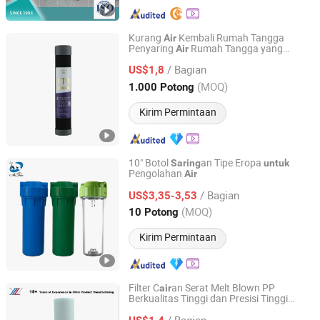
Kurang
Kembali Rumah Tangga
Air
Penyaring
Rumah Tangga yang
Air
SX YJK TECH CO., LTD.
Praktis
/ Bagian
US$1,8
Shanxi, China
Harga mulai 2025
(MOQ)
1.000 Potong
Kirim Permintaan
10" Botol
an Tipe Eropa
Saring
untuk
Pengolahan
Air
Mr. Bear Industrial Co., Ltd.
/ Bagian
US$3,35-3,53
Guangdong, China
Harga mulai 2025
(MOQ)
10 Potong
Kirim Permintaan
Filter C
an Serat Melt Blown PP
air
Berkualitas Tinggi dan Presisi Tinggi
Guangdong YiLv filter Technology Co., Ltd.
Elemen Kartrid Penyaring Cocok
untuk
/ Bagian