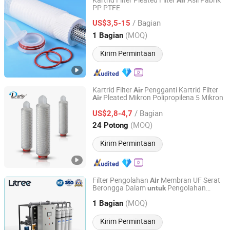
Kartrid Filter Pleated Filter
Asli Pabrik
Air
PP PTFE
Source Filter Technology (Hangzhou) Co., Ltd
/ Bagian
US$3,5-15
Zhejiang, China
Harga mulai 2025
(MOQ)
1 Bagian
Kirim Permintaan
Kartrid Filter
Pengganti Kartrid Filter
Air
Pleated Mikron Polipropilena 5 Mikron
Air
Hangzhou Darlly Filtration Equipment Co., Ltd.
/ Bagian
US$2,8-4,7
Zhejiang, China
Harga mulai 2009
(MOQ)
24 Potong
Kirim Permintaan
Filter Pengolahan
Membran UF Serat
Air
Berongga Dalam
Pengolahan
untuk
Hainan Litree Purifying Technology Co., Ltd.
Limbah Alga
(MOQ)
1 Bagian
Hainan, China
Harga mulai 2007
Kirim Permintaan