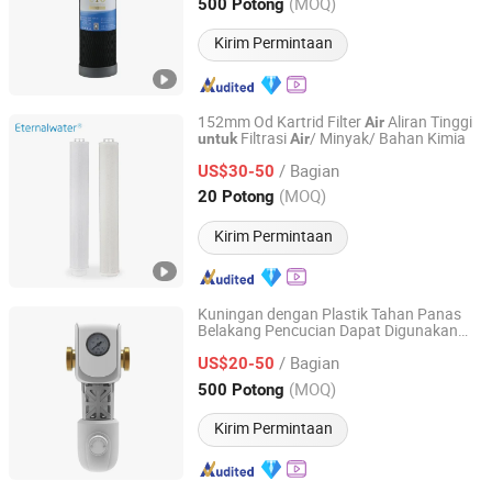
Shanxi, China
Harga mulai 2025
(MOQ)
500 Potong
Kirim Permintaan
152mm Od Kartrid Filter
Aliran Tinggi
Air
Filtrasi
/ Minyak/ Bahan Kimia
untuk
Air
Hangzhou Eternalwater Filtration Equipment Co., Ltd.
/ Bagian
US$30-50
Zhejiang, China
Harga mulai 2023
(MOQ)
20 Potong
Kirim Permintaan
Kuningan dengan Plastik Tahan Panas
Belakang Pencucian Dapat Digunakan
NanJing Tsung Water Technology Co., Ltd.
Kembali Dapat Dicuci Seluruh Rumah
/ Bagian
Penyaring
Pra Sedimen Spin Down
US$20-50
Air
Jiangsu, China
Harga mulai 2015
(MOQ)
500 Potong
Kirim Permintaan