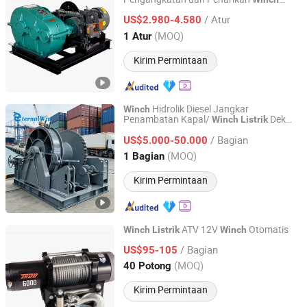
Henan Dafang Heavy Machine Co., Ltd.
Kabel
Listrik
/ Atur
US$2.980-4.580
Henan, China
Harga mulai 2026
(MOQ)
1 Atur
Kirim Permintaan
Hidrolik Diesel Jangkar
Winch
Penambatan Kapal/
Dek
Winch
Listrik
HENAN ETERNALWIN MACHINERY EQUIPMENT CO., LTD.
Kapal Slipway Laut untuk Kapal
/ Bagian
Tongkang
US$5.000-50.000
Henan, China
Harga mulai 2022
(MOQ)
1 Bagian
Kirim Permintaan
ATV 12V
Otomatis
Winch
Listrik
Winch
Zhejiang Hongbin Industry and Trade Co., Ltd.
/ Bagian
US$95-105
(MOQ)
40 Potong
Zhejiang, China
Harga mulai 2023
Kirim Permintaan