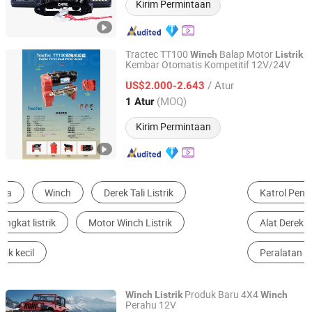
Kirim Permintaan
Tractec TT100
Balap Motor
Winch
Listrik
Kembar Otomatis Kompetitif 12V/24V
Guangzhou Duonai Suspension Technology Co., Ltd.
/ Atur
US$2.000-2.643
Guangdong, China
Harga mulai 2023
(MOQ)
1 Atur
Kirim Permintaan
Katrol Penarik
Derek Katrol
Mesin Ternak
Alat Derek Mobil
Crane Laut
Peralatan Angkat Lainnya
Produk Baru 4X4
Winch
Listrik
Winch
Perahu 12V
Zhejiang Hongbin Industry and Trade Co., Ltd.