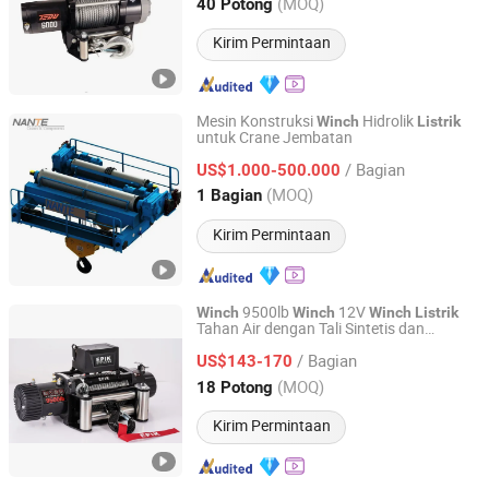
Zhejiang, China
Harga mulai 2023
(MOQ)
40 Potong
Kirim Permintaan
Mesin Konstruksi
Hidrolik
Winch
Listrik
untuk Crane Jembatan
Shaoxing Nante Crane Equipment Co., Ltd.
/ Bagian
US$1.000-500.000
Zhejiang, China
Harga mulai 2011
(MOQ)
1 Bagian
Kirim Permintaan
9500lb
12V
Winch
Winch
Winch
Listrik
Tahan Air dengan Tali Sintetis dan
Ningbo Conqueror Industry Co., Ltd.
Remote Nirkabel serta Kontrol Berpita
/ Bagian
untuk Truk SUV Jeep Wrangle (Tali Hijau)
US$143-170
Zhejiang, China
Harga mulai 2020
(MOQ)
18 Potong
Kirim Permintaan