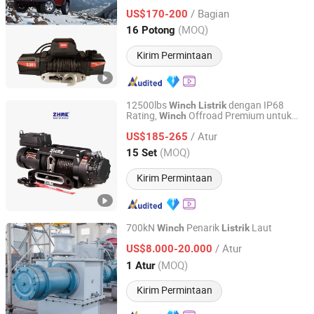
/ Bagian
US$170-200
Zhejiang, China
Harga mulai 2023
(MOQ)
16 Potong
Kirim Permintaan
12500lbs
dengan IP68
Winch
Listrik
Rating,
Offroad Premium untuk
Winch
Ningbo Zhonghuang Machine & Electrics Co., Ltd.
Pemulihan Truk Jeep
/ Atur
US$185-265
Zhejiang, China
Harga mulai 2013
(MOQ)
15 Set
Kirim Permintaan
700kN
Penarik
Laut
Winch
Listrik
Henan Nucrane Machinery Co.,Ltd.
/ Atur
US$8.000-20.000
(MOQ)
1 Atur
Henan, China
Harga mulai 2019
Kirim Permintaan