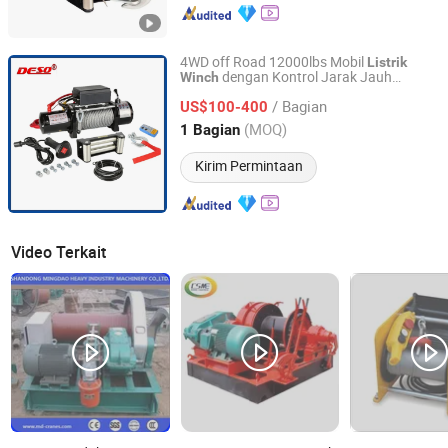
4WD off Road 12000lbs Mobil
Listrik
dengan Kontrol Jarak Jauh
Winch
Chongqing Deso Lifting Co., Ltd.
Nirkabel
/ Bagian
US$100-400
Chongqing, China
Harga mulai 2008
(MOQ)
1 Bagian
Kirim Permintaan
Video Terkait