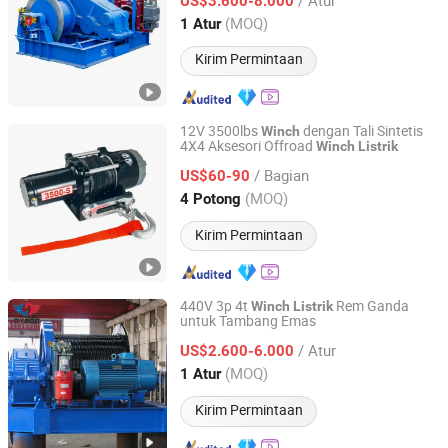
US$3.600-8.000
Henan, China
Harga mulai 2018
(MOQ)
1 Atur
Kirim Permintaan
12V 3500lbs
dengan Tali Sintetis
Winch
4X4 Aksesori Offroad
Winch
Listrik
Zhejiang Hongbin Industry and Trade Co., Ltd.
/ Bagian
US$60-90
Zhejiang, China
Harga mulai 2023
(MOQ)
4 Potong
Kirim Permintaan
440V 3p 4t
Rem Ganda
Winch
Listrik
untuk Tambang Emas
HENAN NYBON MACHINERY CO., LTD.
/ Atur
US$2.600-6.000
Henan, China
Harga mulai 2018
(MOQ)
1 Atur
Kirim Permintaan