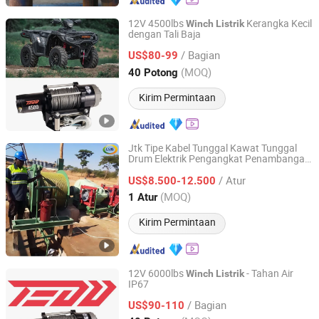
12V 4500lbs
Kerangka Kecil
Winch
Listrik
dengan Tali Baja
Zhejiang Hongbin Industry and Trade Co., Ltd.
/ Bagian
US$80-99
Zhejiang, China
Harga mulai 2023
(MOQ)
40 Potong
Kirim Permintaan
Jtk Tipe Kabel Tunggal Kawat Tunggal
Drum Elektrik Pengangkat Penambangan
Changsha Mining Equipment Co., Ltd.
untuk Konstruksi
di Tambang
Winch
/ Atur
Bawah Tanah di Tanzania Zimbabwe
US$8.500-12.500
Hunan, China
Harga mulai 2019
(MOQ)
1 Atur
Kirim Permintaan
12V 6000lbs
- Tahan Air
Winch
Listrik
IP67
Zhejiang Hongbin Industry and Trade Co., Ltd.
/ Bagian
US$90-110