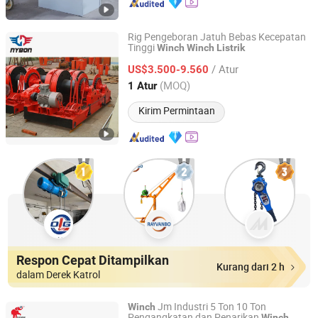
Rig Pengeboran Jatuh Bebas Kecepatan
Tinggi
Winch
Winch
Listrik
HENAN NYBON MACHINERY CO., LTD.
/ Atur
US$3.500-9.560
Henan, China
Harga mulai 2018
(MOQ)
1 Atur
Kirim Permintaan
Respon Cepat Ditampilkan
Kurang dari 2 h
dalam Derek Katrol
Jm Industri 5 Ton 10 Ton
Winch
Pengangkatan dan Penarikan
Winch