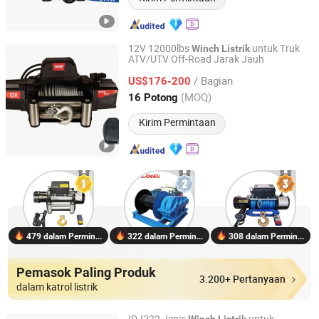
12V 12000lbs
untuk Truk
Winch
Listrik
ATV/UTV Off-Road Jarak Jauh
Zhejiang Hongbin Industry and Trade Co., Ltd.
/ Bagian
US$176-200
Zhejiang, China
Harga mulai 2023
(MOQ)
16 Potong
Kirim Permintaan
479 dalam Permintaan
322 dalam Permintaan
308 dalam Permintaan
Pemasok Paling Produk
3.200+ Pertanyaan
dalam katrol listrik