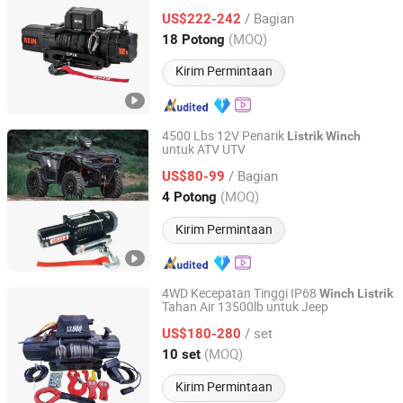
Kontrol Jarak Jauh Nirkabel untuk 4WD
/ Bagian
Kendaraan
US$222-242
Zhejiang, China
Harga mulai 2020
(MOQ)
18 Potong
Kirim Permintaan
4500 Lbs 12V Penarik
Listrik
Winch
untuk ATV UTV
Zhejiang Hongbin Industry and Trade Co., Ltd.
/ Bagian
US$80-99
Zhejiang, China
Harga mulai 2023
(MOQ)
4 Potong
Kirim Permintaan
4WD Kecepatan Tinggi IP68
Winch
Listrik
Tahan Air 13500lb untuk Jeep
TIANSHUN MACHINERY CO., LTD
/ set
US$180-280
Zhejiang, China
Harga mulai 2022
(MOQ)
10 set
Kirim Permintaan