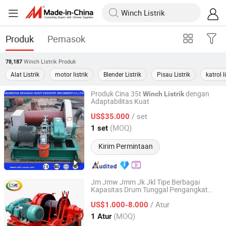
Produk
Pemasok
Winch Listrik
Produk
78,187
Alat Listrik
motor listrik
Blender Listrik
Pisau Listrik
katrol l
Produk Cina 35t
dengan
Winch
Listrik
Adaptabilitas Kuat
Shandong Mingdao Heavy Industry Machinery Co., Ltd.
/ set
US$35.000
Shandong, China
Harga mulai 2019
(MOQ)
1 set
Kirim Permintaan
Jm Jmw Jmm Jk Jkl Tipe Berbagai
Kapasitas Drum Tunggal Pengangkat
Changsha Mining Equipment Co., Ltd.
Laut & Konstruksi
Penarik
Winch
Listrik
/ Atur
Pengangkat
US$1.000-8.000
Hunan, China
Harga mulai 2019
(MOQ)
1 Atur