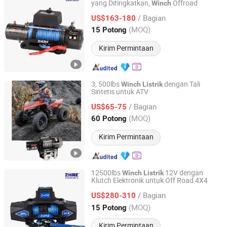
yang Ditingkatkan,
Offroad
Winch
Ningbo Zhonghuang Machine & Electrics Co., Ltd.
/ Bagian
US$163-180
Zhejiang, China
Harga mulai 2013
(MOQ)
15 Potong
Kirim Permintaan
3, 500lbs
dengan Tali
Winch
Listrik
Sintetis untuk ATV
Zhejiang Hongbin Industry and Trade Co., Ltd.
/ Bagian
US$65-75
Zhejiang, China
Harga mulai 2023
(MOQ)
60 Potong
Kirim Permintaan
12500lbs
12V dengan
Winch
Listrik
Klutch Elektronik untuk Off Road 4X4
Ningbo Zhonghuang Machine & Electrics Co., Ltd.
/ Bagian
US$280-310
Zhejiang, China
Harga mulai 2013
(MOQ)
15 Potong
Kirim Permintaan