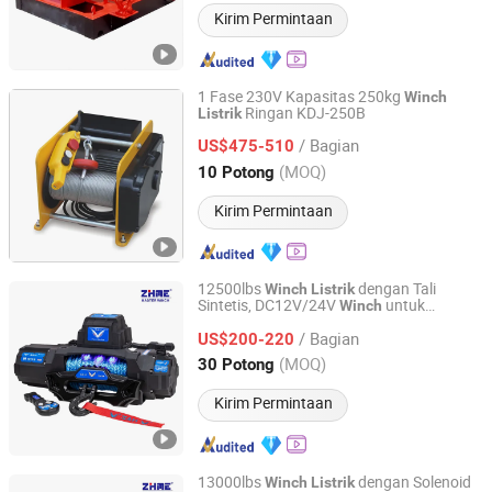
Kirim Permintaan
1 Fase 230V Kapasitas 250kg
Winch
Ringan KDJ-250B
Listrik
Zhejiang Kaixun Mechanical and Electrical Co., Ltd.
/ Bagian
US$475-510
Zhejiang, China
Harga mulai 2007
(MOQ)
10 Potong
Kirim Permintaan
12500lbs
dengan Tali
Winch
Listrik
Sintetis, DC12V/24V
untuk
Winch
Ningbo Zhonghuang Machine & Electrics Co., Ltd.
Pemulihan
/ Bagian
US$200-220
Zhejiang, China
Harga mulai 2013
(MOQ)
30 Potong
Kirim Permintaan
13000lbs
dengan Solenoid
Winch
Listrik