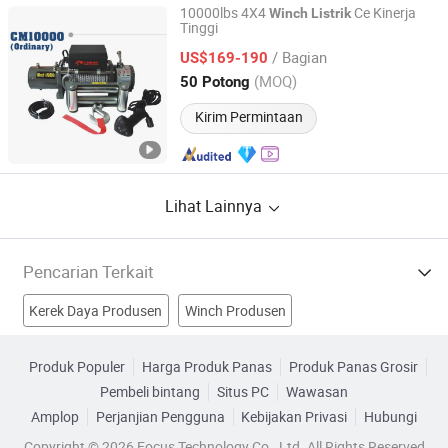
10000lbs 4X4
Ce Kinerja
Winch
Listrik
Tinggi
Ningbo Chima Winch Co., Ltd.
/ Bagian
US$169-190
Zhejiang, China
Harga mulai 2010
(MOQ)
50 Potong
Kirim Permintaan
Lihat Lainnya
Pencarian Terkait
Kerek Daya Produsen
Winch Produsen
Derek Tali Listrik Produsen
tali pengangkat listrik Produsen
Produk Populer
Harga Produk Panas
Produk Panas Grosir
Pembeli bintang
Situs PC
Wawasan
Motor Winch Listrik Pabrik
katrol listrik kecil Pabrik
Amplop
Perjanjian Pengguna
Kebijakan Privasi
Hubungi
Winch Listrik Truk Pabrik
winch listrik dijual Pabrik
Copyright © 2026 Focus Technology Co., Ltd. All Rights Reserved