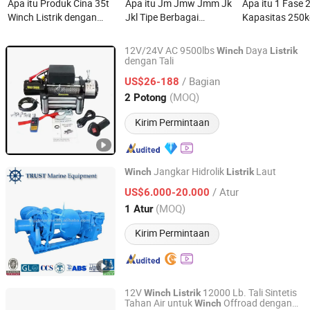
Apa itu Produk Cina 35t
Apa itu Jm Jmw Jmm Jk
Apa itu 1 Fase
Winch Listrik dengan
Jkl Tipe Berbagai
Kapasitas 250k
Adaptabilitas Kuat
Kapasitas Drum Tunggal
Listrik Ringan
Pengangkat Laut &
12V/24V AC 9500lbs
Daya
Winch
Listrik
Konstruksi Winch Listrik
dengan Tali
Hebei Juying Hoisting Machinery Co., Ltd.
Penarik Pengangkat
/ Bagian
US$26-188
Hebei, China
Harga mulai 2020
(MOQ)
2 Potong
Kirim Permintaan
Jangkar Hidrolik
Laut
Winch
Listrik
Jingjiang Trust Trading Co., Ltd.
/ Atur
US$6.000-20.000
(MOQ)
1 Atur
Jiangsu, China
Harga mulai 2008
Kirim Permintaan
12V
12000 Lb. Tali Sintetis
Winch
Listrik
Tahan Air untuk
Offroad dengan
Winch
Ningbo Conqueror Industry Co., Ltd.