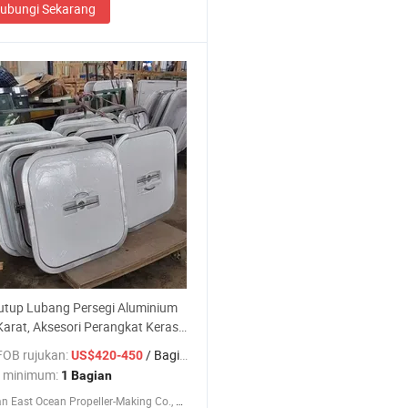
ubungi Sekarang
utup Lubang Persegi Aluminium
arat, Aksesori Perangkat Keras
 untuk Perahu & Yacht
FOB rujukan:
/ Bagian
US$420-450
 minimum:
1 Bagian
ZhouShan East Ocean Propeller-Making Co., Ltd.