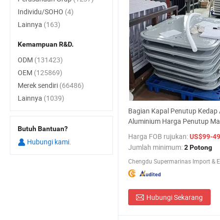
Individu/SOHO
(4)
Lainnya
(163)
Kemampuan R&D.
ODM
(131423)
OEM
(125869)
Merek sendiri
(66486)
Lainnya
(1039)
Bagian Kapal Penutup Kedap 
Aluminium Harga Penutup Ma
Butuh Bantuan?
Harga FOB rujukan:
US$99-4
Hubungi kami.
Jumlah minimum:
2 Potong
Hubungi Sekarang