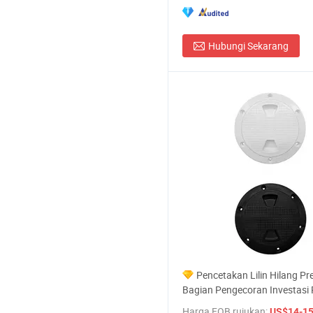
Hubungi Sekarang
Pencetakan Lilin Hilang Pre
Bagian Pengecoran Investasi 
ABS Putih Hitam Penutup Dek
Harga FOB rujukan:
US$14-1