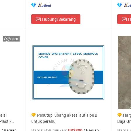
Hubungi Sekarang
H
Video
sisi
Penutup lubang akses laut Tipe B
Harg
Plastik
untuk perahu
Baja Gr
 Kapal
Kelemb
/ Bagian
Harga FOB rujukan:
/ Bagian
Harga 
5
US$800