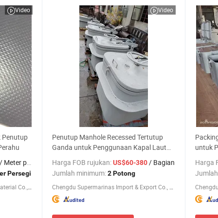
Video
Video
k Penutup
Penutup Manhole Recessed Tertutup
Packin
Perahu
Ganda untuk Penggunaan Kapal Laut
untuk 
Harga Grosir
China H
 Meter persegi
Harga FOB rujukan:
/ Bagian
Harga 
US$60-380
Jumlah minimum:
Jumlah
er Persegi
2 Potong
Haining Fuxing Compound New Material Co., Ltd.
Chengdu Supermarinas Import & Export Co., Ltd