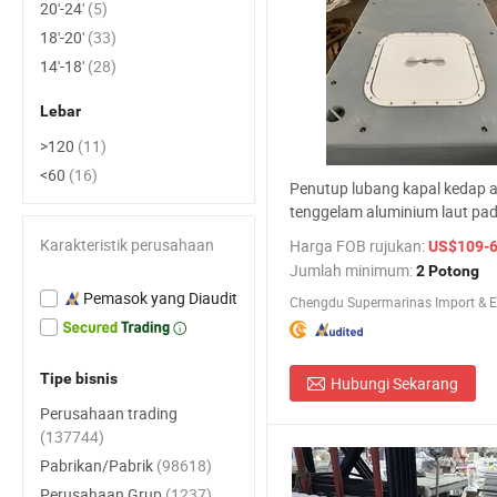
20'-24'
(5)
18'-20'
(33)
14'-18'
(28)
Lebar
>120
(11)
<60
(16)
Penutup lubang kapal kedap ai
tenggelam aluminium laut pa
harga pabrik disetujui CCS
Karakteristik perusahaan
Harga FOB rujukan:
US$109-
Jumlah minimum:
2 Potong
Pemasok yang Diaudit
Tipe bisnis
Hubungi Sekarang
Perusahaan trading
(137744)
Pabrikan/Pabrik
(98618)
Perusahaan Grup
(1237)