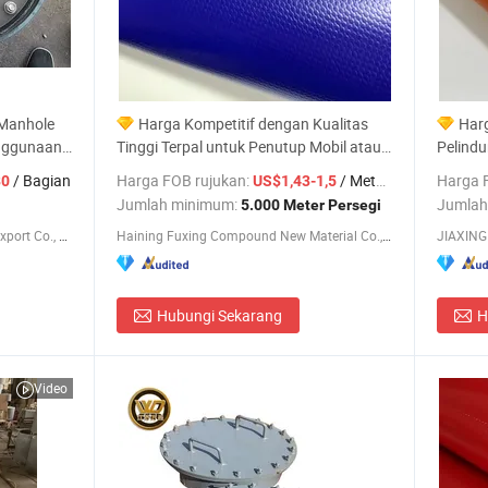
 Manhole
Harga Kompetitif dengan Kualitas
Harg
enggunaan
Tinggi Terpal untuk Penutup Mobil atau
Pelindu
Truk/ Perahu
Truk
/ Bagian
Harga FOB rujukan:
/ Meter persegi
Harga 
80
US$1,43-1,5
Jumlah minimum:
Jumlah
5.000 Meter Persegi
Chengdu Supermarinas Import & Export Co., Ltd
Haining Fuxing Compound New Material Co., Ltd.
JIAXING 
Hubungi Sekarang
H
Video