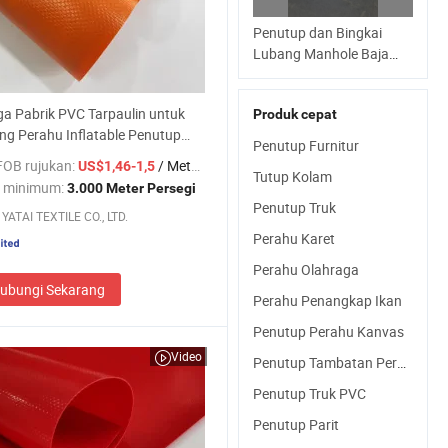
Penutup dan Bingkai
Lubang Manhole Baja
Tahan Air Laut untuk
Penggunaan Kapal
a Pabrik PVC Tarpaulin untuk
Produk cepat
Harga Pabrik Cina
ng Perahu Inflatable Penutup
Penutup Furnitur
FOB rujukan:
/ Meter persegi
US$1,46-1,5
Tutup Kolam
 minimum:
3.000 Meter Persegi
Penutup Truk
YATAI TEXTILE CO., LTD.
Perahu Karet
Perahu Olahraga
ubungi Sekarang
Perahu Penangkap Ikan
Penutup Perahu Kanvas
Video
Penutup Tambatan Perahu
Penutup Truk PVC
Penutup Parit