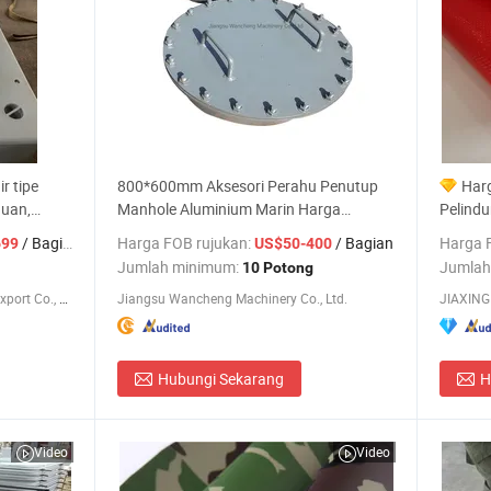
r tipe
800*600mm Aksesori Perahu Penutup
Harg
duan,
Manhole Aluminium Marin Harga
Pelindu
Malaysia
Penutu
/ Bagian
Harga FOB rujukan:
/ Bagian
Harga 
699
US$50-400
Jumlah minimum:
Jumlah
10 Potong
Chengdu Supermarinas Import & Export Co., Ltd
Jiangsu Wancheng Machinery Co., Ltd.
JIAXING 
Hubungi Sekarang
H
Video
Video