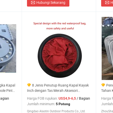
Hubungi Sekarang
H
gka Kapal
8 Jenis Penutup Ruang Kapal Kayak
Pen
ole Pintu
Inch dengan Tas Merah Aksesori
Tahan K
Memancing Kapal Laut Tahan Air Dari
Maritim
Bagian
Harga FOB rujukan:
/ Bagian
Harga 
US$4,9-6,5
Berlayar di Luar Ruangan
Jumlah minimum:
Jumlah
5 Potong
Qingdao Alastin Outdoor Products Co., Ltd.