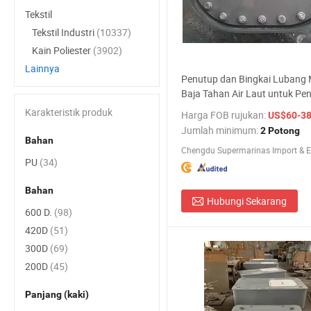
Tekstil
Tekstil Industri
(10337)
Kain Poliester
(3902)
Lainnya
Penutup dan Bingkai Lubang
Baja Tahan Air Laut untuk P
Kapal Harga Pabrik Cina
Karakteristik produk
Harga FOB rujukan:
US$60-3
Jumlah minimum:
2 Potong
Bahan
PU
(34)
Bahan
Hubungi Sekarang
600 D.
(98)
420D
(51)
300D
(69)
200D
(45)
Panjang (kaki)