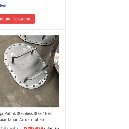
ubungi Sekarang
a Pabrik Stainless Steel/ Besi
osir Tahan Air dan Tahan
apan Penutup Manhole Kapal
FOB rujukan:
/ Bagian
US$99-999