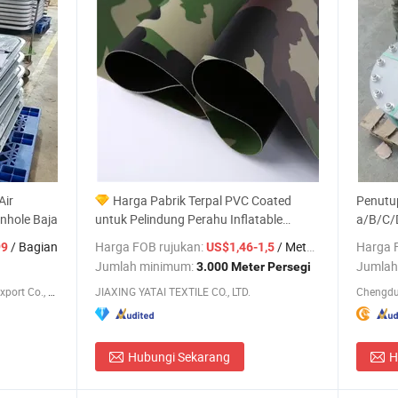
Air
Harga Pabrik Terpal PVC Coated
Penutup
nhole Baja
untuk Pelindung Perahu Inflatable
a/B/C/D
Olahraga, Penutup Truk
CCS Ha
/ Bagian
Harga FOB rujukan:
/ Meter persegi
Harga 
99
US$1,46-1,5
Jumlah minimum:
Jumlah
3.000 Meter Persegi
Chengdu Supermarinas Import & Export Co., Ltd
JIAXING YATAI TEXTILE CO., LTD.
Hubungi Sekarang
H