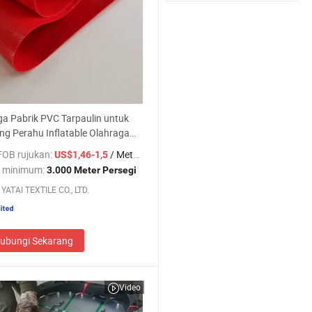
a Pabrik PVC Tarpaulin untuk
ng Perahu Inflatable Olahraga
p Truk
FOB rujukan:
/ Meter persegi
US$1,46-1,5
 minimum:
3.000 Meter Persegi
YATAI TEXTILE CO., LTD.
ubungi Sekarang
Video