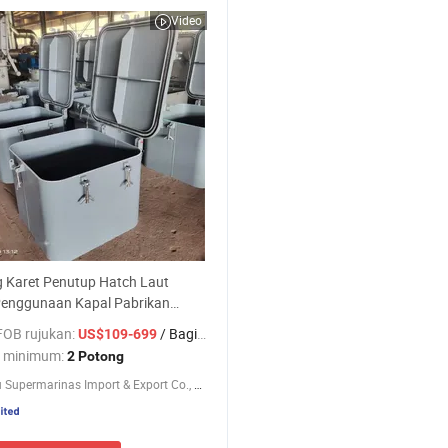
Video
g Karet Penutup Hatch Laut
Penggunaan Kapal Pabrikan
arga Grosir
FOB rujukan:
/ Bagian
US$109-699
 minimum:
2 Potong
Chengdu Supermarinas Import & Export Co., Ltd