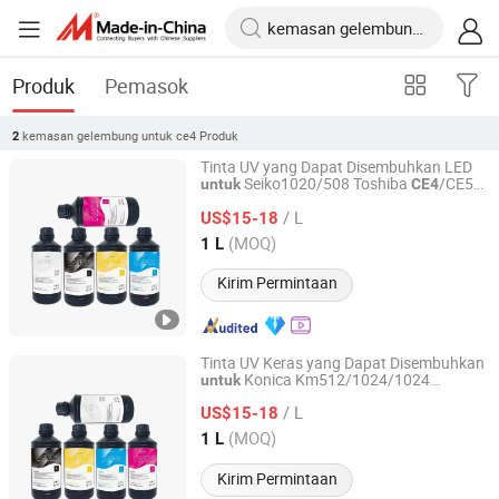
Produk
Pemasok
kemasan gelembung untuk ce4
Produk
2
Tinta UV yang Dapat Disembuhkan LED
Seiko1020/508 Toshiba
/CE5
untuk
CE4
Shanxi Xinyuheng Trade Co.LTD
Printheads
/ L
US$15-18
Shanxi, China
Harga mulai 2024
(MOQ)
1 L
Kirim Permintaan
Tinta UV Keras yang Dapat Disembuhkan
Konica Km512/1024/1024
untuk
Shanxi Xinyuheng Trade Co.LTD
I/1024A Seiko 1020/508 Toshiba
/ L
/CE5 Printheads
US$15-18
CE4
Shanxi, China
Harga mulai 2024
(MOQ)
1 L
Kirim Permintaan