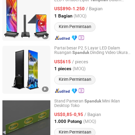
Shenzhen Aoweled Co., Ltd.
Layar LED Lipat Banner Dinding Video
/ Bagian
US$890-1.250
Guangdong, China
Harga mulai 2024
(MOQ)
1 Bagian
Kirim Permintaan
Partai besar P2.5 Layar LED Dalam
Ruangan
Dinding Video Ukuran
Spanduk
Guangzhou Junchen Display Technology Co., Ltd.
Dapat Disesuaikan
LED Poster
Tampilan
/ pieces
US$615
Guangdong, China
Harga mulai 2023
(MOQ)
1 pieces
Kirim Permintaan
Stand Pameran
Mini Iklan
Spanduk
Desktop Toko
Zhejiang Xuli New Material Technology Co., Ltd.
/ Bagian
US$0,85-0,95
Zhejiang, China
Harga mulai 2025
(MOQ)
1.000 Potong
Kirim Permintaan