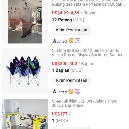
Pencetakan Kustom Grosir Stand Banner
Gulung Besi Hitam Portabel dan Mudah
Tianjin Jinghai Weiheng Exhibition Equipment Factory
Dirakit
Gulung
Tampilan
/ Bagian
US$4,29-4,39
Tianjin, China
Harga mulai 2025
(MOQ)
12 Potong
Kirim Permintaan
Custom 8X8 dan 8X12 Tension Fabric
Velcro Pop up Display Backdrop Banner
Shanghai Yoursign Advertising Material Co., Ltd.
untuk Pameran Dagang
/ Bagian
US$200-300
Shanghai, China
Harga mulai 2024
(MOQ)
1 Bagian
Kirim Permintaan
Iklan LED Berkualitas Tinggi
Spanduk
300cm Dari China
Shenzhen Tianlang Advertising Media Co., Ltd.
/
US$177
Guangdong, China
Harga mulai 2024
(MOQ)
1