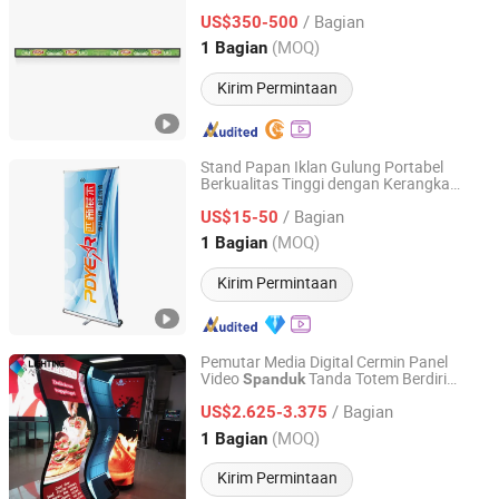
Diperpanjang
/ Bagian
US$350-500
Guangdong, China
Harga mulai 2025
(MOQ)
1 Bagian
Kirim Permintaan
Stand Papan Iklan Gulung Portabel
Berkualitas Tinggi dengan Kerangka
Shanghai Pdyear Co., Ltd.
Aluminium
/ Bagian
US$15-50
Shanghai, China
Harga mulai 2010
(MOQ)
1 Bagian
Kirim Permintaan
Pemutar Media Digital Cermin Panel
Video
Tanda Totem Berdiri
Spanduk
Shenzhen Lightingart LED Display Co., Ltd.
Poster LED
LED P2.5
Tampilan
/ Bagian
US$2.625-3.375
Guangdong, China
Harga mulai 2019
(MOQ)
1 Bagian
Kirim Permintaan