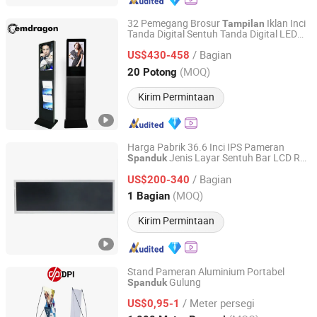
32 Pemegang Brosur
Iklan Inci
Tampilan
Tanda Digital Sentuh Tanda Digital LED
Shenzhen GemDragon Display Technology Co., Ltd.
Tanda Digital LCD TV
Iklan Luar
Spanduk
/ Bagian
Ruangan Pemasok
US$430-458
Guangdong, China
Harga mulai 2017
(MOQ)
20 Potong
Kirim Permintaan
Harga Pabrik 36.6 Inci IPS Pameran
Jenis Layar Sentuh Bar LCD Rak
Spanduk
Head Sun Co., Ltd.
Iklan
/ Bagian
US$200-340
Guangdong, China
Harga mulai 2017
(MOQ)
1 Bagian
Kirim Permintaan
Stand Pameran Aluminium Portabel
Gulung
Spanduk
Shanghai Hanker Industrial Co., Ltd.
/ Meter persegi
US$0,95-1