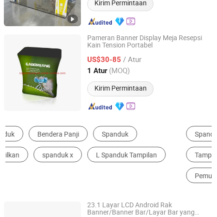
Kirim Permintaan
Pameran Banner Display Meja Resepsi
Kain Tension Portabel
Changzhou Gaochuang Exhibition Products Co., Ltd.
/ Atur
US$30-85
Jiangsu, China
Harga mulai 2013
(MOQ)
1 Atur
Kirim Permintaan
Spanduk Berdiri
Rak Display
Spanduk Gulung
Tampilan LED Luar Ruangan
Layar LED Dalam Ruangan
Pemutar AD
23.1 Layar LCD Android Rak
Banner/Banner Bar/Layar Bar yang
Shenzhen Rsc Display Electronic Technology Co., Ltd.