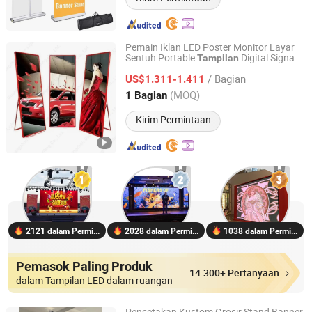
Pemain Iklan LED Poster Monitor Layar
Sentuh Portable
Digital Signage
Tampilan
Guangzhou Dbee Lighting Co., Ltd
Spanduk
/ Bagian
US$1.311-1.411
Guangdong, China
Harga mulai 2023
(MOQ)
1 Bagian
Kirim Permintaan
2121 dalam Permintaan
2028 dalam Permintaan
1038 dalam Permintaan
Pemasok Paling Produk
14.300+ Pertanyaan
dalam Tampilan LED dalam ruangan