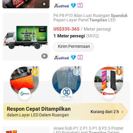
P6 P8 P10 Iklan Luar Ruangan
Spanduk
Papan Layar Panel
LED
Tampilan
Shenzhen FWS Technology Co., Ltd.
/ Meter persegi
US$335-365
Guangdong, China
Harga mulai 2016
(MOQ)
1 Meter persegi
Kirim Permintaan
Respon Cepat Ditampilkan
Kurang dari 2 h
dalam Layar LED Dalam Ruangan
Aowe Gob P1.2 P1.5 P1.8 P2.5 Poster
LED Portabel Lipat
Dalam
Tampilan