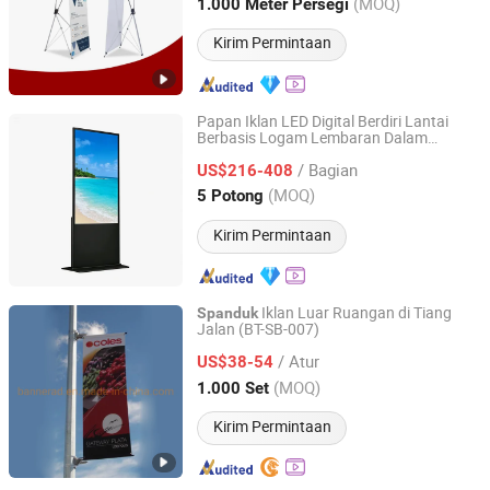
Shanghai, China
Harga mulai 2008
(MOQ)
1.000 Meter Persegi
Kirim Permintaan
Papan Iklan LED Digital Berdiri Lantai
Berbasis Logam Lembaran Dalam
Guangzhou Kongyue Technology Co., Ltd
Ruangan untuk
Portabel
Spanduk
/ Bagian
US$216-408
Guangdong, China
Harga mulai 2026
(MOQ)
5 Potong
Kirim Permintaan
Iklan Luar Ruangan di Tiang
Spanduk
Jalan (BT-SB-007)
Dongguan Builter Advertising Equipment Co., Ltd.
/ Atur
US$38-54
Guangdong, China
Harga mulai 2012
(MOQ)
1.000 Set
Kirim Permintaan