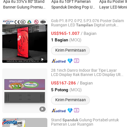
Apa itu 33½''x 80'' Stand
Apa itu 10FT Pameran
Apa itu Poster I
Banner Gulung Premium
Spanduk Dinding Pop Up
Layar LED Moni
Deluxe Berat dengan
dengan Kerangka
Portable Digita
Basis Lebar untuk
Paduan Aluminium dan
Layar Spanduk
Gob P1.8 P2.0 P2.5 P3.076 Poster Dalam
Pameran Konferensi dan
Cetakan Logo Kustom
Ruangan LED
Digital untuk
Tampilan
Shenzhen Rx-Vision Optoelectronic Co., Ltd.
Dinding Video LED Portabel
Spanduk
Toko Display (Stand
/ Bagian
untuk Toko
US$965-1.007
Guangdong, China
Harga mulai 2022
(MOQ)
1 Bagian
Kirim Permintaan
28.1inch Danro Indoor Bar Tipe Layar
LCD Display Rak Banner LCD Display Ultra
Dongguan Kingone Electronics Co., Ltd.
Tipis Layar Sentuh LCD Stretch Bar
/ Bagian
Display
US$167-286
Guangdong, China
Harga mulai 2019
(MOQ)
5 Potong
Kirim Permintaan
Stand
Gulung Portabel untuk
Spanduk
Pameran Luar Ruangan
Sounda New Materials Co., Ltd.