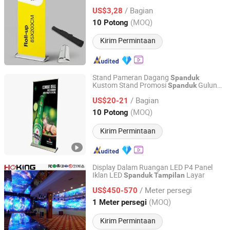
/ Bagian
US$3,28
Shanghai, China
Harga mulai 2013
(MOQ)
10 Potong
Kirim Permintaan
Stand Pameran Dagang
Spanduk
Kustom Stand Promosi
Gulung
Spanduk
Changzhou Onestopflag Co., Ltd.
Gulung Stand
Tarik
Spanduk
Spanduk
/ Bagian
kembali
US$20-21
Jiangsu, China
Harga mulai 2021
(MOQ)
10 Potong
Kirim Permintaan
Display Dalam Ruangan LED P4 Panel
Iklan LED
Layar
Spanduk
Tampilan
sz hongking stage equipment co., ltd.
/ Meter persegi
US$450-570
Guangdong, China
Harga mulai 2016
(MOQ)
1 Meter persegi
Kirim Permintaan