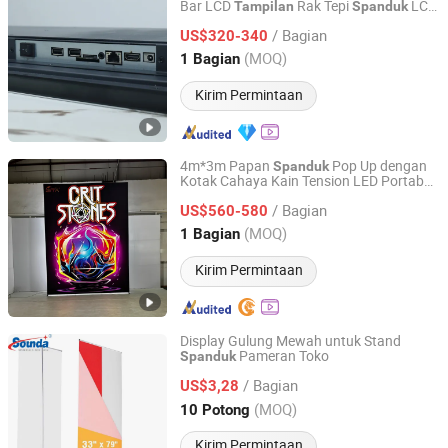
Bar LCD
Rak Tepi
LCD
Tampilan
Spanduk
Shenzhen Yiruochu Technology Co., Ltd.
Ultra Tipis Layar Sentuh LCD
Tampilan
/ Bagian
Bar Peregangan
US$320-340
Tampilan
Guangdong, China
Harga mulai 2025
(MOQ)
1 Bagian
Kirim Permintaan
4m*3m Papan
Pop Up dengan
Spanduk
Kotak Cahaya Kain Tension LED Portabel
Shanghai Zita Display Industry Co., Ltd.
yang Diterangi
/ Bagian
US$560-580
Shanghai, China
Harga mulai 2023
(MOQ)
1 Bagian
Kirim Permintaan
Display Gulung Mewah untuk Stand
Pameran Toko
Spanduk
Sounda New Materials Co., Ltd.
/ Bagian
US$3,28
Shanghai, China
Harga mulai 2013
(MOQ)
10 Potong
Kirim Permintaan