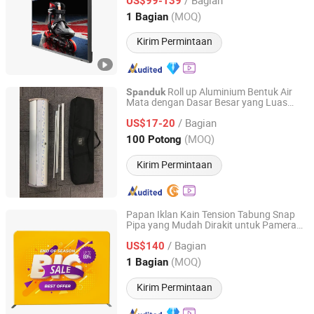
US$99-139
Guangdong, China
Harga mulai 2022
(MOQ)
1 Bagian
Kirim Permintaan
Roll up Aluminium Bentuk Air
Spanduk
Mata dengan Dasar Besar yang Luas
Wuxi Flad Ad Material Co., Ltd.
85X200cm
/ Bagian
US$17-20
Jiangsu, China
Harga mulai 2022
(MOQ)
100 Potong
Kirim Permintaan
Papan Iklan Kain Tension Tabung Snap
Pipa yang Mudah Dirakit untuk Pameran
Foshan POS Exhibition System Co., Ltd.
Dagang
/ Bagian
US$140
Guangdong, China
Harga mulai 2024
(MOQ)
1 Bagian
Kirim Permintaan