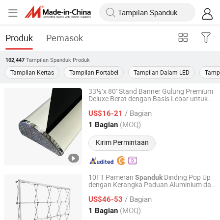
Produk
Pemasok
Tampilan Spanduk
Produk
102,447
Tampilan Kertas
Tampilan Portabel
Tampilan Dalam LED
Tampi
33½''x 80'' Stand Banner Gulung Premium
Deluxe Berat dengan Basis Lebar untuk
Shanghai Soki Display Manufacture Co., Ltd.
Pameran Konferensi dan Toko Display
/ Bagian
(Stand
US$16-21
Shanghai, China
Harga mulai 2019
(MOQ)
1 Bagian
Kirim Permintaan
10FT Pameran
Dinding Pop Up
Spanduk
dengan Kerangka Paduan Aluminium dan
Shanghai Soki Display Manufacture Co., Ltd.
Cetakan Logo Kustom
/ Bagian
US$46-53
Shanghai, China
Harga mulai 2019
(MOQ)
1 Bagian