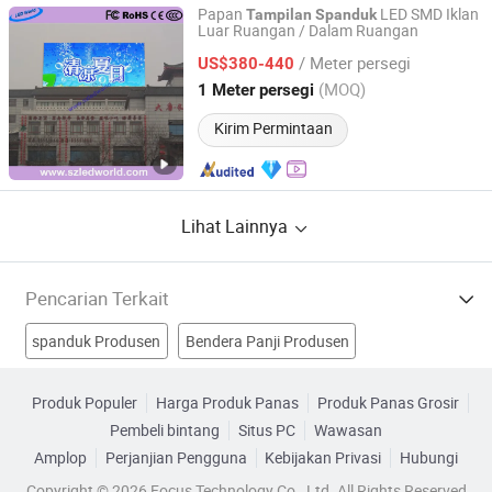
Papan
LED SMD Iklan
Tampilan
Spanduk
Luar Ruangan / Dalam Ruangan
Shenzhen LED World Co., Limited
/ Meter persegi
US$380-440
Guangdong, China
Harga mulai 2015
(MOQ)
1 Meter persegi
Kirim Permintaan
Lihat Lainnya
Pencarian Terkait
spanduk Produsen
Bendera Panji Produsen
Spanduk Produsen
Tampilkan Produsen
Produk Populer
Harga Produk Panas
Produk Panas Grosir
Pembeli bintang
Situs PC
Wawasan
spanduk x Pabrik
L Spanduk Tampilan Pabrik
Amplop
Perjanjian Pengguna
Kebijakan Privasi
Hubungi
Iklan Spanduk Tampilan Pabrik
Stand Spanduk Pabrik
Copyright © 2026 Focus Technology Co., Ltd. All Rights Reserved