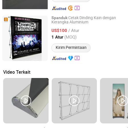
Cetak Dinding Kain dengan
Spanduk
Kerangka Aluminium
Shanghai Tongjie Printing Production Co., Ltd.
/ Atur
US$100
Shanghai, China
Harga mulai 2010
(MOQ)
1 Atur
Kirim Permintaan
Video Terkait