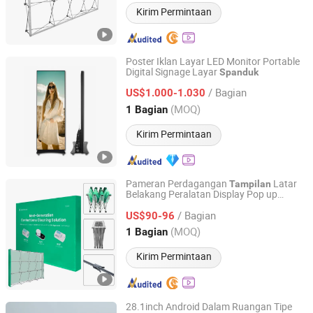
Kirim Permintaan
Poster Iklan Layar LED Monitor Portable
Digital Signage Layar
Spanduk
Shenzhen SandsLED Photoelectric Technology Co., Ltd.
/ Bagian
US$1.000-1.030
Guangdong, China
Harga mulai 2022
(MOQ)
1 Bagian
Kirim Permintaan
Pameran Perdagangan
Latar
Tampilan
Belakang Peralatan Display Pop up
Shanghai Soki Display Manufacture Co., Ltd.
Portabel 10FT
dan Stand
Spanduk
/ Bagian
US$90-96
Shanghai, China
Harga mulai 2019
(MOQ)
1 Bagian
Kirim Permintaan
28.1inch Android Dalam Ruangan Tipe