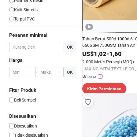
Polimer & Resin
Kulit Sintetis
Terpal PVC
Pesanan minimal
Tahan Berat 500d 1000d 6
650GSM 750GSM Tahan Air 
OK
Kanvas Poliester Penutup Tr
US$
1,02
-
1,60
Bahan Dilaminasi Dilapisi PV
Harga
2.000 Meter Persegi
(MOQ)
JIAXING YATAI TEXTILE CO., 
-
OK
Kirim Permintaan
Fitur Produk
Beli Sampel
Disesuaikan
Disesuaikan
Tidak disesuaikan