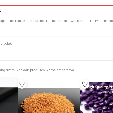
raga
Tas Hadiah
Tas Kosmetik
Tas Laptop
Gadis Tas
Film Pvc
Bahan
 produk
ang ditemukan dari produsen & grosir tepercaya