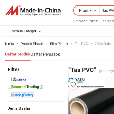
Produk
Pencarian Terkait:
Tas Olah
Semua Kategori
Kimia
Produk Plastik
Film Plastik
Tas PVC
2026 Daftar
Daftar Pemasok
Daftar produk
Filter
"Tas PVC"
produk y
Jenis Usaha