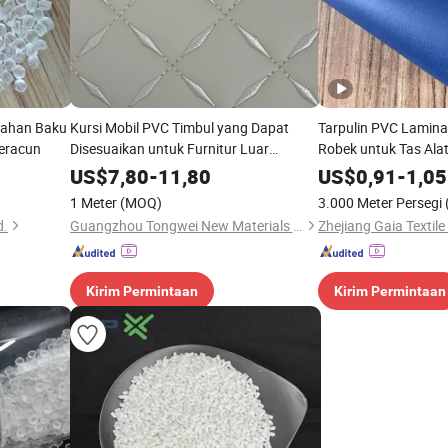
Bahan Baku
Kursi Mobil PVC Timbul yang Dapat
Tarpulin PVC Lamin
Beracun
Disesuaikan untuk Furnitur Luar
Robek untuk Tas Al
Ruangan
US$
7,80
-
11,80
US$
0,91
-
1,05
1 Meter
(MOQ)
3.000 Meter Persegi
d.
Guangzhou Tongwei New Materials Co., Ltd.
Zhejiang Gaia Textile 
Kirim Permintaan
Kirim Permintaan