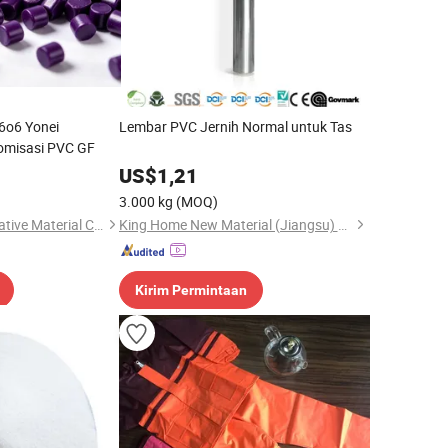
6o6 Yonei
Lembar PVC Jernih Normal untuk Tas
omisasi PVC GF
US$
1,21
3.000 kg
(MOQ)
Zhejiang Yonei Innovative Material Co., Ltd
King Home New Material (Jiangsu) Co., Ltd
Kirim Permintaan