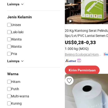
Lainnya
Jenis Kelamin
Unisex
20 Kg/Kantong Serat Pelind
Laki-laki
Spc/Lvt/PVC Lantai Semen Di
Wanita
US$
0,28
-
0,33
Wanita
1.000 kg
(MOQ)
Pria
Beijing Ecological Home Technology Group Co., Ltd.
Lainnya
Kirim Permintaan
Warna
Hitam
Putih
Multi-warna
Kuning