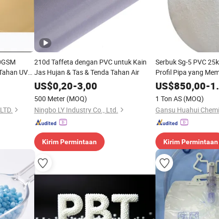
10GSM
210d Taffeta dengan PVC untuk Kain
Serbuk Sg-5 PVC 25
Tahan UV
Jas Hujan & Tas & Tenda Tahan Air
Profil Pipa yang M
uk Tas
US$
0,20
-
3,00
US$
850,00
-
1
C
500 Meter
(MOQ)
1 Ton AS
(MOQ)
LTD.
Ningbo LY Industry Co., Ltd.
Gansu Huahui Chemic
Kirim Permintaan
Kirim Permintaan