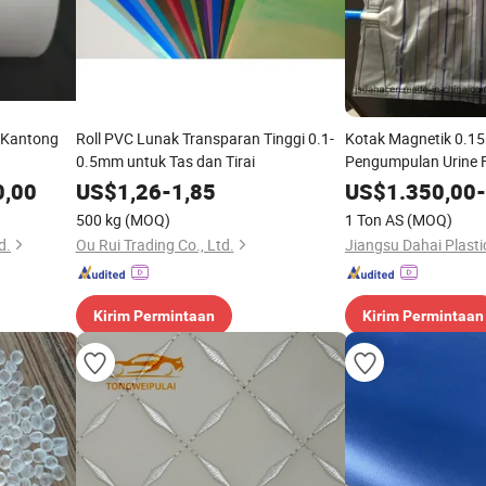
 Kantong
Roll PVC Lunak Transparan Tinggi 0.1-
Kotak Magnetik 0.
0.5mm untuk Tas dan Tirai
Pengumpulan Urine 
0,00
US$
1,26
-
1,85
US$
1.350,00
-
500 kg
(MOQ)
1 Ton AS
(MOQ)
d.
Ou Rui Trading Co., Ltd.
Jiangsu Dahai Plastic
Kirim Permintaan
Kirim Permintaan