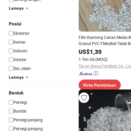
Lainnya
Posisi
Eksterior
Film Kantong Cairan Medis 
Kamar
Granul PVC Fleksibel Tidak 
US$
1,30
Industri
1 Ton AS
(MOQ)
Interior
Tai an Xinrui Fertilizer Co., Lt
Sisi Jalan
Lainnya
Kirim Permintaan
Bentuk
Persegi
Bundar
Persegi panjang
Persegi panjang