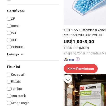
Sertifikasi
CE
RoHS
1.31-1.55 Kustomisasi Yone
ISO
atau 15% 20% 30% PVC GF
CCC
US$
1,00
-
3,00
ISO9001
1.000 Ton
(MOQ)
Lainnya
Fitur ini
Kirim Permintaan
Kedap air
Elastis
Lembut
Anti statik
Kedap angin