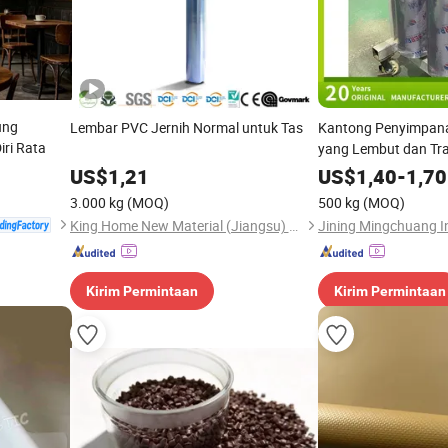
ung
Lembar PVC Jernih Normal untuk Tas
Kantong Penyimpan
ri Rata
yang Lembut dan Tr
Meja Produksi RoHS
US$
1,21
US$
1,40
-
1,70
3.000 kg
(MOQ)
500 kg
(MOQ)
King Home New Material (Jiangsu) Co., Ltd
Kirim Permintaan
Kirim Permintaan