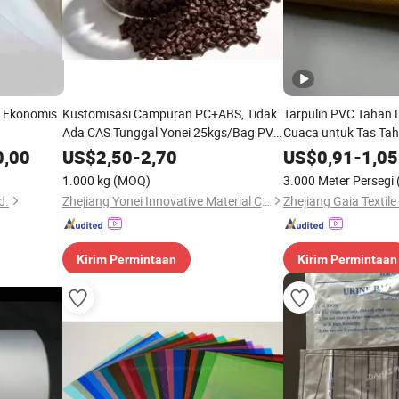
 Ekonomis
Kustomisasi Campuran PC+ABS, Tidak
Tarpulin PVC Tahan 
Ada CAS Tunggal Yonei 25kgs/Bag PVC
Cuaca untuk Tas Tah
Pcabs
0,00
US$
2,50
-
2,70
US$
0,91
-
1,05
1.000 kg
(MOQ)
3.000 Meter Persegi
d.
Zhejiang Yonei Innovative Material Co., Ltd
Zhejiang Gaia Textile 
Kirim Permintaan
Kirim Permintaan