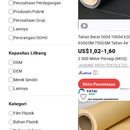
Perusahaan Perdagangan
Produsen/Pabrik
Perusahaan Grup
Lainnya
Tahan Berat 500d 1000d 6
Perorangan/SOHO
650GSM 750GSM Tahan Air 
Kanvas Poliester Penutup Tr
US$
1,02
-
1,60
Kapasitas Litbang
Bahan Dilaminasi Dilapisi PV
2.000 Meter Persegi
(MOQ)
ODM
JIAXING YATAI TEXTILE CO., 
OEM
Merek Sendiri
Kirim Permintaan
Lainnya
Kategori
Film Plastik
Bahan Plastik