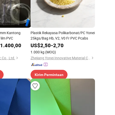
15mm Kantong
Plastik Rekayasa Polikarbonat/PC Yonei
Film PVC
25kgs/Bag Hb, V2, V0 Fr PVC Pcabs
1.400,00
US$
2,50
-
2,70
1.000 kg
(MOQ)
 Co., Ltd.
Zhejiang Yonei Innovative Material Co., Ltd
Kirim Permintaan