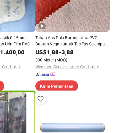
astik 0.15mm
Tahan Aus Pola Burung Unta PVC
n Urin Film PVC
Buatan Vegan untuk Tas Tas Selempang
Dompet
1.400,00
US$
1,88
-
3,88
500 Meter
(MOQ)
 Co., Ltd.
Wenzhou Simple leather Co., Ltd.
Kirim Permintaan