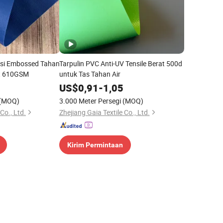
asi Embossed Tahan
Tarpulin PVC Anti-UV Tensile Berat 500d
at 610GSM
untuk Tas Tahan Air
US$
0,91
-
1,05
(MOQ)
3.000 Meter Persegi
(MOQ)
Co., Ltd.
Zhejiang Gaia Textile Co., Ltd.
Kirim Permintaan