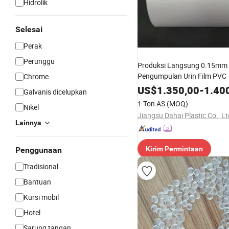
Hidrolik
Selesai
Perak
Perunggu
Produksi Langsung 0.15mm
Pengumpulan Urin Film PVC
Chrome
US$
1.350,00
-
1.40
Galvanis dicelupkan
1 Ton AS
(MOQ)
Nikel
Jiangsu Dahai Plastic Co., Lt
Lainnya
Kirim Permintaan
Penggunaan
Tradisional
Bantuan
Kursi mobil
Hotel
Sarung tangan