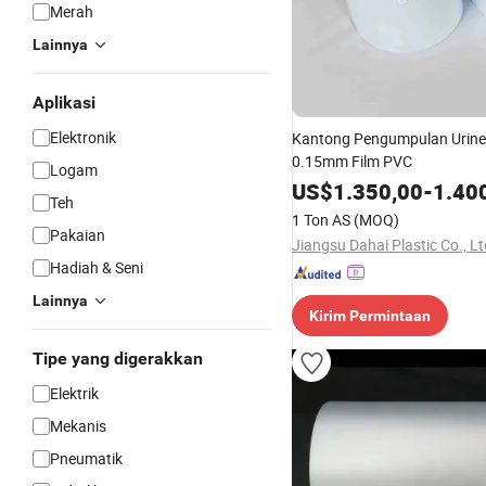
Merah
Lainnya
Aplikasi
Elektronik
Kantong Pengumpulan Urine
0.15mm Film PVC
Logam
US$
1.350,00
-
1.40
Teh
1 Ton AS
(MOQ)
Pakaian
Jiangsu Dahai Plastic Co., Lt
Hadiah & Seni
Lainnya
Kirim Permintaan
Tipe yang digerakkan
Elektrik
Mekanis
Pneumatik