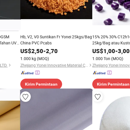
20GSM
Hb, V2, V0 Suntikan Fr Yonei 25kgs/Bag
15% 20% 30% C12h1
Tahan UV
China PVC Pcabs
25kg/Bag atau Kust
uk Tas
US$
2,50
-
2,70
US$
1,00
-
3,00
C
1.000 kg
(MOQ)
1.000 Ton
(MOQ)
LTD.
Zhejiang Yonei Innovative Material Co., Ltd
Kirim Permintaan
Kirim Permintaan