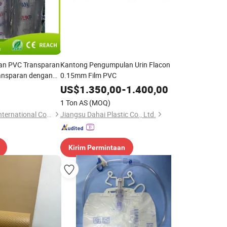
an PVC Transparan
Kantong Pengumpulan Urin Flacon
ansparan dengan
0.15mm Film PVC
US$
1.350,00
-
1.400,00
1 Ton AS
(MOQ)
Jining Mingchuang International Co., Ltd.
Jiangsu Dahai Plastic Co., Ltd.
Kirim Permintaan