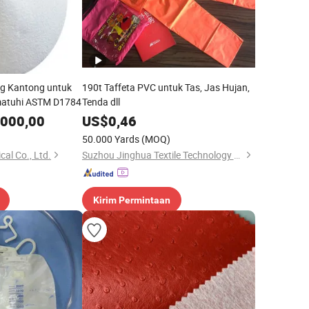
kg Kantong untuk
190t Taffeta PVC untuk Tas, Jas Hujan,
ematuhi ASTM D1784
Tenda dll
.000,00
US$
0,46
50.000 Yards
(MOQ)
al Co., Ltd.
Suzhou Jinghua Textile Technology Co., Ltd.
Kirim Permintaan