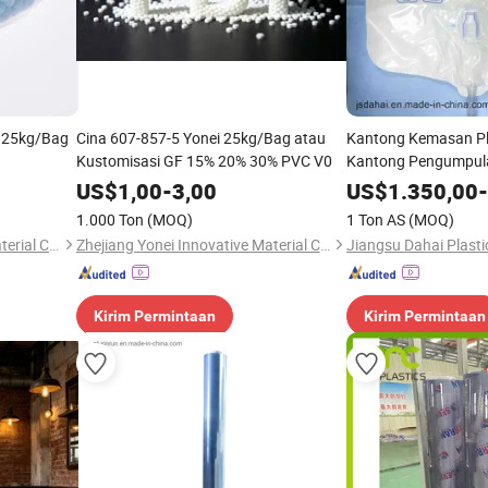
i 25kg/Bag
Cina 607-857-5 Yonei 25kg/Bag atau
Kantong Kemasan Pl
Kustomisasi GF 15% 20% 30% PVC V0
Kantong Pengumpula
US$
1,00
-
3,00
US$
1.350,00
-
1.000 Ton
(MOQ)
1 Ton AS
(MOQ)
Zhejiang Yonei Innovative Material Co., Ltd
Zhejiang Yonei Innovative Material Co., Ltd
Jiangsu Dahai Plastic
Kirim Permintaan
Kirim Permintaan