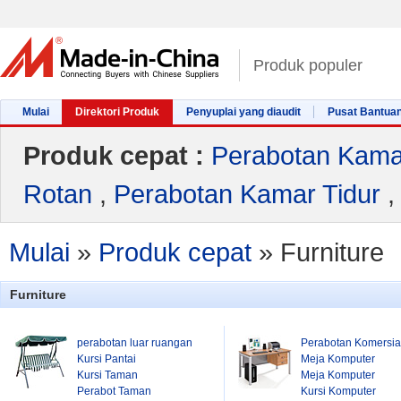
Produk populer
Mulai
Direktori Produk
Penyuplai yang diaudit
Pusat Bantua
Produk cepat :
Perabotan Kama
Rotan
,
Perabotan Kamar Tidur
Mulai
»
Produk cepat
»
Furniture
Furniture
perabotan luar ruangan
Perabotan Komersia
Kursi Pantai
Meja Komputer
Kursi Taman
Meja Komputer
Perabot Taman
Kursi Komputer