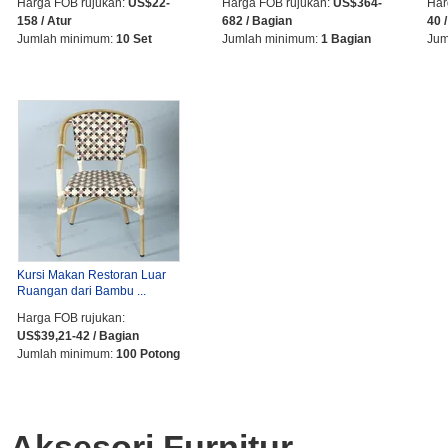
Harga FOB rujukan:
US$22-
Harga FOB rujukan:
US$364-
Har
158 / Atur
682 / Bagian
40 
Jumlah minimum:
10 Set
Jumlah minimum:
1 Bagian
Jum
Kursi Makan Restoran Luar
Ruangan dari Bambu ...
Harga FOB rujukan:
US$39,21-42 / Bagian
Jumlah minimum:
100 Potong
Aksesori Furnitur