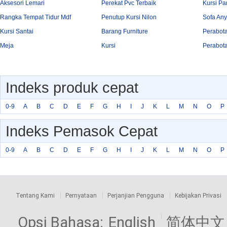
Aksesori Lemari
Perekat Pvc Terbaik
Kursi Pan
Rangka Tempat Tidur Mdf
Penutup Kursi Nilon
Sofa An
Kursi Santai
Barang Furniture
Perabot
Meja
Kursi
Perabot
Indeks produk cepat
0-9
A
B
C
D
E
F
G
H
I
J
K
L
M
N
O
P
Indeks Pemasok Cepat
0-9
A
B
C
D
E
F
G
H
I
J
K
L
M
N
O
P
Tentang Kami
Pernyataan
Perjanjian Pengguna
Kebijakan Privasi
Opsi Bahasa:
English
简体中文