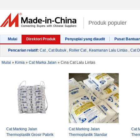
Produk populer
Mulai
Direktori Produk
Penyuplai yang diaudit
Pusat Bantua
Pencarian relatif
:
Cat
,
Cat Bubuk
,
Roller Cat
,
Keamanan Lalu Lintas
,
Cat D
Mulai
»
Kimia
»
Cat Marka Jalan
»
Cina Cat Lalu Lintas
Cat Marking Jalan
Cat Marking Jalan
Cat 
Thermoplastik Grosir Pabrik
Thermoplastik Standar
Ther