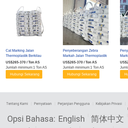
Cat Marking Jalan
Penyeberangan Zebra
Peny
Thermoplastik Berkilau
Markah Jalan Thermoplastik
Mark
Tinggi yang Terlihat di Malam
Keamanan Pejalan Kaki
Kaki
US$265-370 / Ton AS
US$265-370 / Ton AS
US$2
Hari ...
Markah Lalu ...
Keam
Jumlah minimum:1 Ton AS
Jumlah minimum:1 Ton AS
Juml
Hubungi Sekarang
Hubungi Sekarang
Hu
Tentang Kami
Pernyataan
Perjanjian Pengguna
Kebijakan Privasi
Opsi Bahasa:
English
简体中文