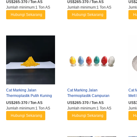
Cat Pelapis Reflektif Jalan
Aashto Aspal Beton Jalan
deng
US$265-370 / Ton AS
US$265-370 / Ton AS
US$2
Raya ...
Raya Striping ...
untuk
Jumlah minimum:1 Ton AS
Jumlah minimum:1 Ton AS
Juml
Hubungi Sekarang
Hubungi Sekarang
Hu
Cat Marking Jalan
Cat Marking Jalan
Cat M
Thermoplastik Putih Kuning
Thermoplastik Campuran
Melt
Anti Selip Tahan Cuaca
Kaca Cepat Kering Tahan
Serb
US$265-370 / Ton AS
US$265-370 / Ton AS
US$3
Reflektif ...
Lama Garis Lalu ...
Jumlah minimum:1 Ton AS
Jumlah minimum:1 Ton AS
Juml
Hubungi Sekarang
Hubungi Sekarang
Hu