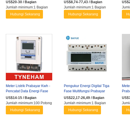
Tiga, Lorawan / WiFi / 4G ...
Tung
US$20-30 / Bagian
US$8,74-77,43 / Bagian
US$2
Hybri
Jumlah minimum:1 Bagian
Jumlah minimum:1 Bagian
Juml
Hubungi Sekarang
Hubungi Sekarang
Hu
Meter Listrik Prabayar Kwh -
Pengukur Energi Digital Tiga
Meter
Pencatat Data Energi Fase
Fase Multifungsi Prabayar
Prab
Tunggal
Rentang Luas dengan Layar
Pers
US$14-15 / Bagian
US$22,17-26,49 / Bagian
US$7
...
Jumlah minimum:100 Potong
Jumlah minimum:1 Bagian
Juml
Hubungi Sekarang
Hubungi Sekarang
Hu