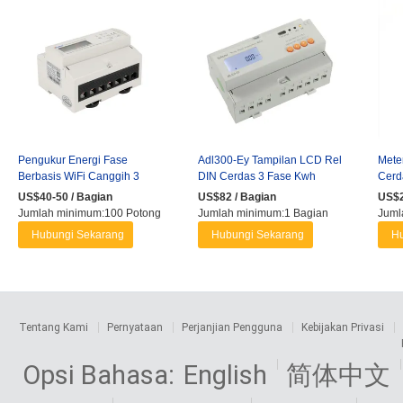
Pengukur Energi Fase
Adl300-Ey Tampilan LCD Rel
Mete
Berbasis WiFi Canggih 3
DIN Cerdas 3 Fase Kwh
Cerd
untuk Penagihan Prabayar
Meter Energi Prabayar untuk
Tamp
US$40-50 / Bagian
US$82 / Bagian
US$2
...
untuk 
Jumlah minimum:100 Potong
Jumlah minimum:1 Bagian
Juml
Hubungi Sekarang
Hubungi Sekarang
Hu
Tentang Kami
Pernyataan
Perjanjian Pengguna
Kebijakan Privasi
Opsi Bahasa:
English
简体中文