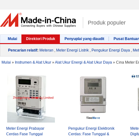
Produk populer
Mulai
Direktori Produk
Penyuplai yang diaudit
Pusat Bantua
Pencarian relatif
:
Meteran
,
Meter Energi Listrik
,
Pengukur Energi Daya
,
Met
Mulai
»
Instrumen & Alat Ukur
»
Alat Ukur Energi & Alat Ukur Daya
»
Cina Meter E
Meter Energi Prabayar
Pengukur Energi Elektronik
Mete
Cerdas Fase Tunggal
Cerdas: Fase Tunggal &
Digi