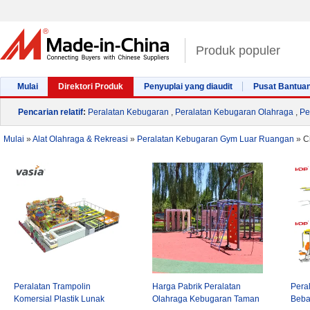
Produk populer
Mulai
Direktori Produk
Penyuplai yang diaudit
Pusat Bantua
Pencarian relatif
:
Peralatan Kebugaran
,
Peralatan Kebugaran Olahraga
,
Pe
Mulai
»
Alat Olahraga & Rekreasi
»
Peralatan Kebugaran Gym Luar Ruangan
»
C
Peralatan Trampolin
Harga Pabrik Peralatan
Pera
Komersial Plastik Lunak
Olahraga Kebugaran Taman
Beba