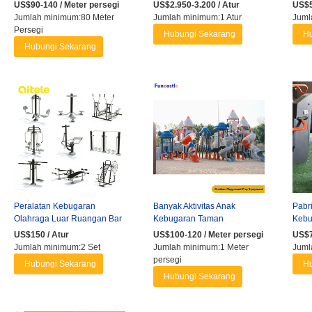
untuk Permainan Amusement
Luar Ruangan Latihan ...
Luar
US$90-140 / Meter persegi
US$2.950-3.200 / Atur
US$5
Dalam ...
Gym .
Jumlah minimum:80 Meter
Jumlah minimum:1 Atur
Juml
Persegi
Hubungi Sekarang
Hu
Hubungi Sekarang
Peralatan Kebugaran
Banyak Aktivitas Anak
Pabr
Olahraga Luar Ruangan Bar
Kebugaran Taman
Kebu
Horizontal Ganda
Permainan Peralatan
Pera
US$150 / Atur
US$100-120 / Meter persegi
US$7
Bermain Luar Ruangan ...
Ruan
Jumlah minimum:2 Set
Jumlah minimum:1 Meter
Juml
persegi
Hubungi Sekarang
Hu
Hubungi Sekarang