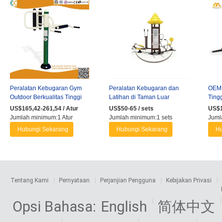
Peralatan Kebugaran Gym
Peralatan Kebugaran dan
OEM 
Outdoor Berkualitas Tinggi
Latihan di Taman Luar
Ting
untuk Dewasa
Ruangan
Kebu
US$165,42-261,54 / Atur
US$50-65 / sets
US$1
Outd
Jumlah minimum:1 Atur
Jumlah minimum:1 sets
Juml
Hubungi Sekarang
Hubungi Sekarang
Hu
Tentang Kami
Pernyataan
Perjanjian Pengguna
Kebijakan Privasi
Opsi Bahasa:
English
简体中文