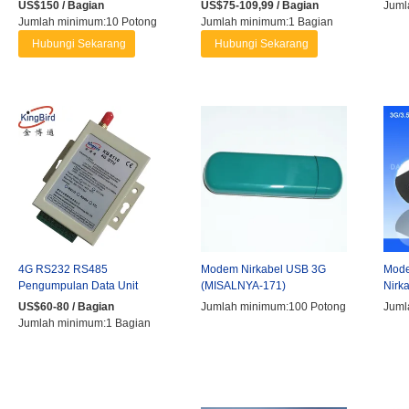
untuk Recloser, RTU, DTU,
Jaringan Nirkabel dengan ...
SMS/
US$150 / Bagian
US$75-109,99 / Bagian
Juml
Unit ...
Jumlah minimum:10 Potong
Jumlah minimum:1 Bagian
Hubungi Sekarang
Hubungi Sekarang
4G RS232 RS485
Modem Nirkabel USB 3G
Mod
Pengumpulan Data Unit
(MISALNYA-171)
Nirk
Terminal Modem 4G DTU
US$60-80 / Bagian
Jumlah minimum:100 Potong
Juml
Jumlah minimum:1 Bagian