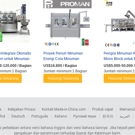
rintegrasi Otomatis
Proyek Penuh Minuman
Pengisi Minuman 
ien untuk Minuman
Energi Cola Minuman
Mono Block untuk 
arbonasi dalam ...
Ringan 330ml Pengisi
Botol Kaca
-120.000 / Bagian
US$16.800 / Bagian
US$5.000-50.000 /
Kaleng Bir untuk ...
inimum:1 Bagian
Jumlah minimum:1 Bagian
Jumlah minimum:1
i Sekarang
Hubungi Sekarang
Hubungi Sekar
a
Kebijakan Privasi
Kontak Made-in-China.com
Produk cepat
Memenuhi
ñol
Deutsch
Português
Italiano
Русский язык
한국의
العربية
 perbedaan antara versi bahasa Inggris dan versi bahasa lainnya. Jika terjadi pe
pengakuan dan penerimaan terhadap Syarat dan Ketentuan kami.