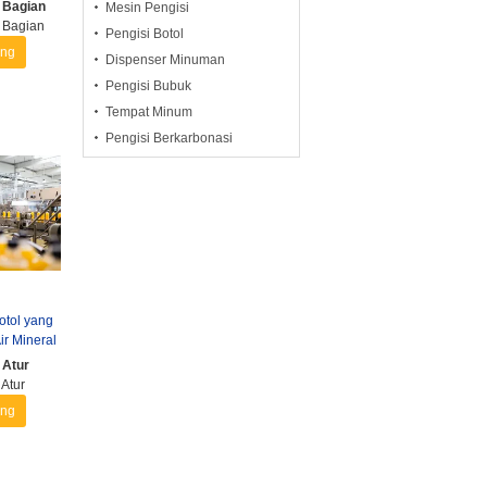
Anggur ...
 Bagian
Mesin Pengisi
 Bagian
Pengisi Botol
ang
Dispenser Minuman
Pengisi Bubuk
Tempat Minum
Pengisi Berkarbonasi
otol yang
ir Mineral
 ...
 Atur
Atur
ang