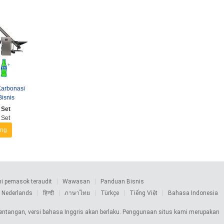
Karbonasi
Bisnis
 Set
 Set
ang
 pemasok teraudit
Wawasan
Panduan Bisnis
Nederlands
हिन्दी
ภาษาไทย
Türkçe
Tiếng Việt
Bahasa Indonesia
rtentangan, versi bahasa Inggris akan berlaku. Penggunaan situs kami merupakan