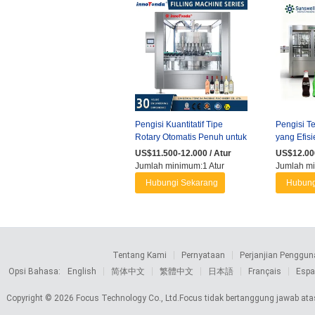
Pengisi Kuantitatif Tipe
Pengisi Te
Rotary Otomatis Penuh untuk
yang Efis
Anggur Putih Minuman Keras
Soda Berk
US$11.500-12.000 / Atur
US$12.000
...
Jumlah minimum:1 Atur
Jumlah m
Hubungi Sekarang
Hubung
Tentang Kami
Pernyataan
Perjanjian Penggun
Opsi Bahasa:
English
简体中文
繁體中文
日本語
Français
Espa
Copyright © 2026 Focus Technology Co., Ltd.Focus tidak bertanggung jawab atas