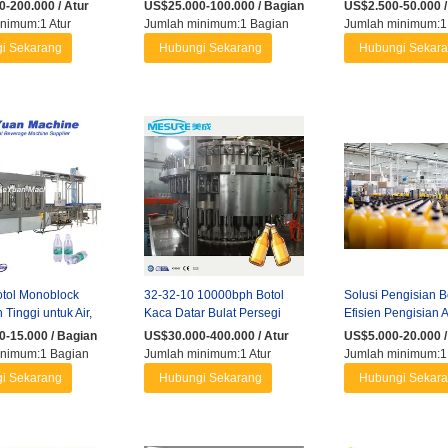
Berkarbonasi
Mangga Jeruk Apel 
-200.000 / Atur
US$25.000-100.000 / Bagian
US$2.500-50.000 /
nimum:1 Atur
Jumlah minimum:1 Bagian
Jumlah minimum:1
i Sekarang
Hubungi Sekarang
Hubungi Sekar
otol Monoblock
32-32-10 10000bph Botol
Solusi Pengisian B
Tinggi untuk Air,
Kaca Datar Bulat Persegi
Efisien Pengisian A
numan Ringan
Pengisi Minuman Bir
Minum Air Murni Jus
-15.000 / Bagian
US$30.000-400.000 / Atur
US$5.000-20.000 /
inimum:1 Bagian
Jumlah minimum:1 Atur
Jumlah minimum:1 
i Sekarang
Hubungi Sekarang
Hubungi Sekar