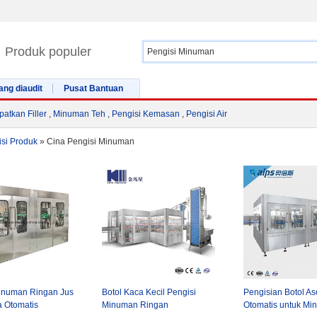
Produk populer
ang diaudit
Pusat Bantuan
atkan Filler
,
Minuman Teh
,
Pengisi Kemasan
,
Pengisi Air
si Produk
»
Cina Pengisi Minuman
inuman Ringan Jus
Botol Kaca Kecil Pengisi
Pengisian Botol As
a Otomatis
Minuman Ringan
Otomatis untuk Mi