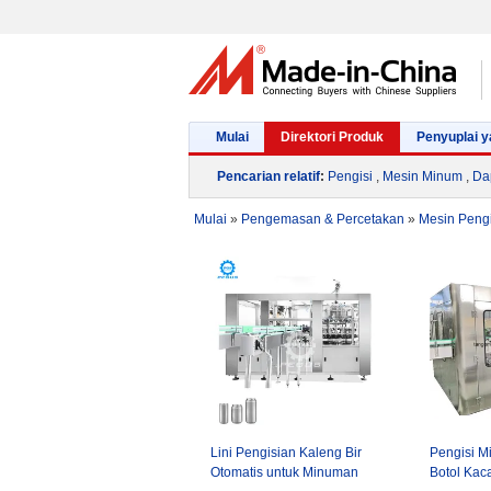
Mulai
Direktori Produk
Penyuplai y
Pencarian relatif
:
Pengisi
,
Mesin Minum
,
Dap
Mulai
»
Pengemasan & Percetakan
»
Mesin Pengi
Lini Pengisian Kaleng Bir
Pengisi M
Otomatis untuk Minuman
Botol Kac