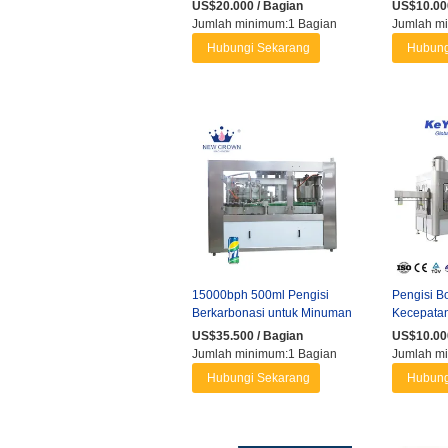
Berkarbonasi dengan
US$20.000 / Bagian
US$10.000
Pengisi ...
Jumlah minimum:1 Bagian
Jumlah mi
Hubungi Sekarang
Hubung
15000bph 500ml Pengisi
Pengisi B
Berkarbonasi untuk Minuman
Kecepatan 
Gas dengan Tangki Cairan ...
Jus & Mi
US$35.500 / Bagian
US$10.000
Jumlah minimum:1 Bagian
Jumlah m
Hubungi Sekarang
Hubung