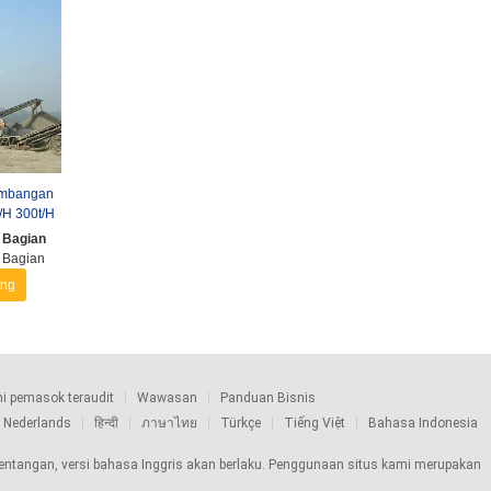
ambangan
/H 300t/H
 Bagian
 Bagian
ang
 pemasok teraudit
Wawasan
Panduan Bisnis
Nederlands
हिन्दी
ภาษาไทย
Türkçe
Tiếng Việt
Bahasa Indonesia
rtentangan, versi bahasa Inggris akan berlaku. Penggunaan situs kami merupakan