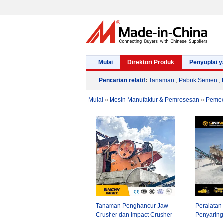
Mulai
Direktori Produk
Penyuplai y
Pencarian relatif
:
Tanaman
,
Pabrik Semen
,
Mulai
»
Mesin Manufaktur & Pemrosesan
»
Pemec
Tanaman Penghancur Jaw
Peralatan
Crusher dan Impact Crusher
Penyaring