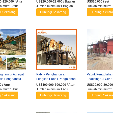
abrik Penghancur
Konveyor untuk Situs ...
untuk Agregat Ta
-120.000 / Atur
US$20.000-22.000 / Bagian
US$20.000 / set
nimum:1 Atur
Jumlah minimum:1 Bagian
Jumlah minimum:1 
i Sekarang
Hubungi Sekarang
Hubungi Sekar
nghancur Agregat
Pabrik Penghancuran
Pabrik Pengolaha
sin Penghancur
Lengkap Pabrik Pengolahan
Leaching Cil CIP 
 Peralatan ...
Penghancur Pabrik Batu ...
Ekstraksi Emas Bat
 / Atur
US$400.000-600.000 / Atur
US$20.000-80.000 
...
nimum:1 Atur
Jumlah minimum:1 Atur
Jumlah minimum:1 
i Sekarang
Hubungi Sekarang
Hubungi Sekar