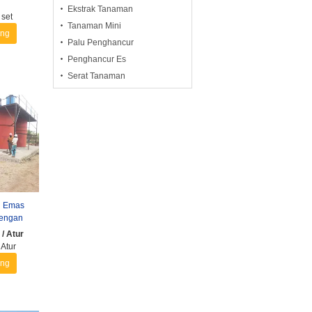
mbang
Ekstrak Tanaman
set
Tanaman Mini
ang
Palu Penghancur
Penghancur Es
Serat Tanaman
n Emas
dengan
u Keras,
/ Atur
Atur
ang