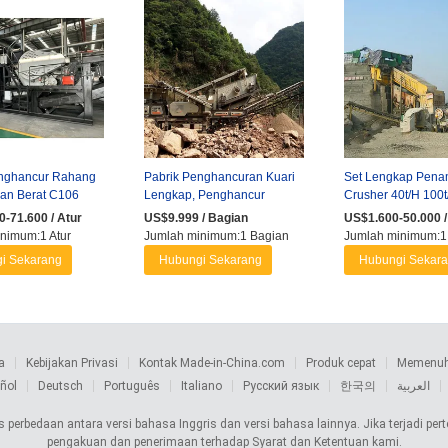
enghancur Rahang
Pabrik Penghancuran Kuari
Set Lengkap Pen
an Berat C106
Lengkap, Penghancur
Crusher 40t/H 100t
dengan
Rahang Granit Limestone
Pabrik Produksi
-71.600 / Atur
US$9.999 / Bagian
US$1.600-50.000 /
 untuk ...
Kerikil ...
Penghancuran ...
nimum:1 Atur
Jumlah minimum:1 Bagian
Jumlah minimum:1
i Sekarang
Hubungi Sekarang
Hubungi Sekar
a
Kebijakan Privasi
Kontak Made-in-China.com
Produk cepat
Memenuhi
ñol
Deutsch
Português
Italiano
Русский язык
한국의
العربية
 perbedaan antara versi bahasa Inggris dan versi bahasa lainnya. Jika terjadi pe
pengakuan dan penerimaan terhadap Syarat dan Ketentuan kami.