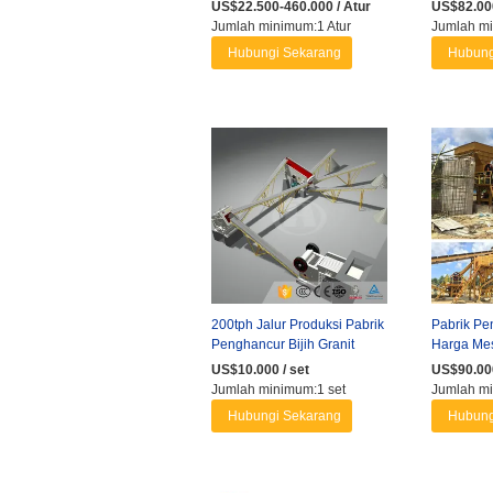
300-500 Ton Per Jam untuk
100 Tph P
US$22.500-460.000 / Atur
US$82.000
...
...
Jumlah minimum:1 Atur
Jumlah mi
Hubungi Sekarang
Hubung
200tph Jalur Produksi Pabrik
Pabrik Pe
Penghancur Bijih Granit
Harga Me
Mineral Lengkap
Batu untuk
US$10.000 / set
US$90.000
Jumlah minimum:1 set
Jumlah mi
Hubungi Sekarang
Hubung