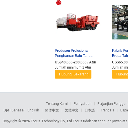
Produsen Profesional
Pabrik P
Penghancur Batu Tanpa
Eropa Tah
Roda Pabrik Penghancur
Lengkap 
US$40.000-200.000 / Atur
US$65.000
Seluler ...
Pengumpan
Jumlah minimum:1 Atur
Jumlah mi
Hubungi Sekarang
Hubung
Tentang Kami
Pernyataan
Perjanjian Penggun
Opsi Bahasa:
English
简体中文
繁體中文
日本語
Français
Espa
Copyright © 2026 Focus Technology Co., Ltd.Focus tidak bertanggung jawab atas