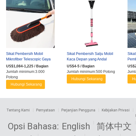
Sikat Pembersih Mobil
Sikat Pembersih Salju Mobil
Sikat
Mikrofiber Telescopic Gaya
Kaca Depan yang Andal
Pemb
Baru Esun, Pel Debu
Penghilang Embun Es
dan 
US$1,084-1,225 / Bagian
US$4-5 / Bagian
US$2
Pembersih ...
Jumlah minimum:3.000
Jumlah minimum:500 Potong
Juml
Potong
Hubungi Sekarang
Hu
Hubungi Sekarang
Tentang Kami
Pernyataan
Perjanjian Pengguna
Kebijakan Privasi
Opsi Bahasa:
English
简体中文