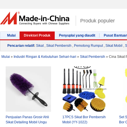
Produk populer
Mulai
Direktori Produk
Penyuplai yang diaudit
Pusat Bantua
Pencarian relatif
:
Sikat
,
Sikat Pembersih
,
Pemotong Rumput
,
Sikat Mobil
,
S
Mulai
»
Industri Ringan & Kebutuhan Sehari-hari
»
Sikat Pembersih
»
Cina Sikat 
Penjualan Panas Grosir Ahli
17PCS Sikat Bor Pembersih
Set 
Sikat Detailing Mobil Ungu
Mobil (YY-1022)
Bor 