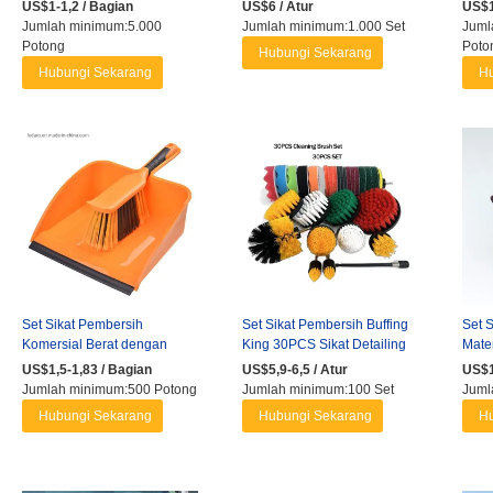
Alat Pembersih Roda Mobil
US$1-1,2 / Bagian
US$6 / Atur
US$1
Jumlah minimum:5.000
Jumlah minimum:1.000 Set
Juml
Potong
Poto
Hubungi Sekarang
Hubungi Sekarang
Hu
Set Sikat Pembersih
Set Sikat Pembersih Buffing
Set S
Komersial Berat dengan
King 30PCS Sikat Detailing
Mater
Tempat Sampah Ringan dan
Mobil 30PCS/Kit Set Sikat ...
Memb
US$1,5-1,83 / Bagian
US$5,9-6,5 / Atur
US$1
Portabel, ...
Roda 
Jumlah minimum:500 Potong
Jumlah minimum:100 Set
Juml
Hubungi Sekarang
Hubungi Sekarang
Hu