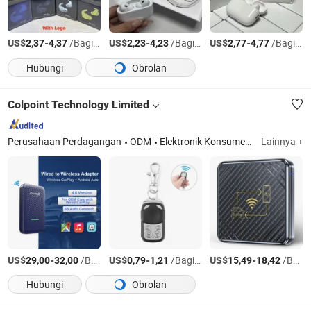
US$
-
/Bagian
US$
-
/Bagian
US$
-
/Bagian
2,37
4,37
2,23
4,23
2,77
4,77
Hubungi
Obrolan
Colpoint Technology Limited
Perusahaan Perdagangan
ODM
Elektronik Konsumen, Aksesori Mobil, Printer Termal Mini, Lampu Taman, Aksesori Pemotong Rumput, Pembicara Portabel, Kamera Digital, Proyektor Mini
Lainnya +
US$
-
/Bagian
US$
-
/Bagian
US$
-
/Bagian
29,00
32,00
0,79
1,21
15,49
18,42
Hubungi
Obrolan