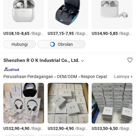
US$
-
/Bagian
US$
-
/Bagian
US$
-
/Bagian
8,10
8,65
7,15
7,95
4,90
5,85
Hubungi
Obrolan
Shenzhen R O K Industrial Co., Ltd.
Perusahaan Perdagangan
OEM/ODM
Respon Cepat
Lainnya +
US$
-
/Bagian
US$
-
/Bagian
US$
-
/Bagian
2,90
4,90
2,90
4,90
3,50
6,50