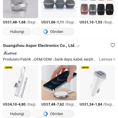
US$
-
/Bagian
US$
-
/Bagian
US$
-
/Bagian
1,48
1,68
1,06
1,11
1,10
1,53
Hubungi
Obrolan
Guangzhou Aspor Electronics Co., Ltd.
Produsen/Pabrik
OEM/ODM
bank daya, kabel, earphone, pengisi daya
Lainnya +
US$
-
/Bagian
US$
-
/Bagian
US$
-
/Bagian
4,10
4,80
7,48
7,62
1,34
1,84
Hubungi
Obrolan