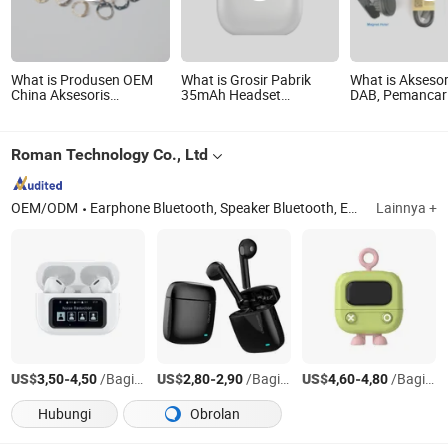
What is Produsen OEM
What is Grosir Pabrik
What is Aksesor
China Aksesoris
35mAh Headset
DAB, Pemancar
Komponen Elektronik
Bluetooth Nirkabel V5.2
tanpa Kabel
Mini Tembaga untuk
Aksesori Telepon Seluler
Mouse Nirkabel Gaming
Roman Technology Co., Ltd
OEM/ODM
Earphone Bluetooth, Speaker Bluetooth, Earbud Bluetooth, Earbud Nirkabel Sejati, Bank Daya, Earbud TWS, Headphone Bluetooth, Headset Bluetooth, Aksesori Seluler, Earphone Nirkabel
Lainnya +
US$
-
/Bagian
US$
-
/Bagian
US$
-
/Bagian
3,50
4,50
2,80
2,90
4,60
4,80
Hubungi
Obrolan