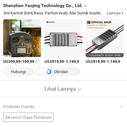
Shenzhen Yaojing Technology Co., Ltd.
3ml Kartrid Steril, Kaos, Parfum Arab, Alat Suntik Insulin, Botol Kaca Parfum
Lainnya +
US$
-
/Bagian
US$
-
/Bagian
US$
-
/B
99,99
109,99
919,99
1.149,99
919,99
1.149,99
Hubungi
Obrolan
Lihat Lainnya
Produsen Populer
Aksesori Daya Produsen