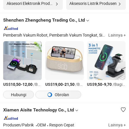
Aksesori Elektronik Produsen
Aksesoris Listrik Produsen
Shenzhen Zhengcheng Trading Co., Ltd
Pembersih Vakum Robot, Pembersih Vakum Tongkat, Sikat Elektrik, Pembersih Mobil, Mesin Jahit, Kotak TV Android, Keyboard Mekanik
Lainnya +
US$
-
/Bagian
US$
-
/Bagian
US$
-
/Bagian
10,50
12,00
19,00
21,50
9,50
9,70
Hubungi
Obrolan
Xiamen Aisite Technology Co., Ltd
Produsen/Pabrik
OEM
Respon Cepat
Lainnya +