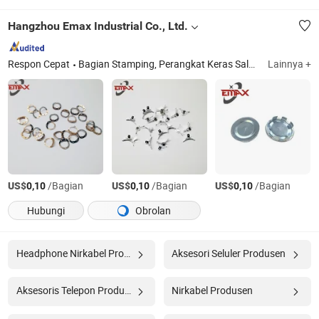
Hangzhou Emax Industrial Co., Ltd.
Respon Cepat
Bagian Stamping, Perangkat Keras Saluran Tiang, Bagian Mesin Pertanian, Bagian Otomotif, Perlengkapan Listrik, Fabrikasi, Bagian Logam Tipis, Bagian Stamping Logam, Sapu Logam, Braket
Lainnya +
US$
/Bagian
US$
/Bagian
US$
/Bagian
0,10
0,10
0,10
Hubungi
Obrolan
Headphone Nirkabel Produsen
Aksesori Seluler Produsen
Aksesoris Telepon Produsen
Nirkabel Produsen