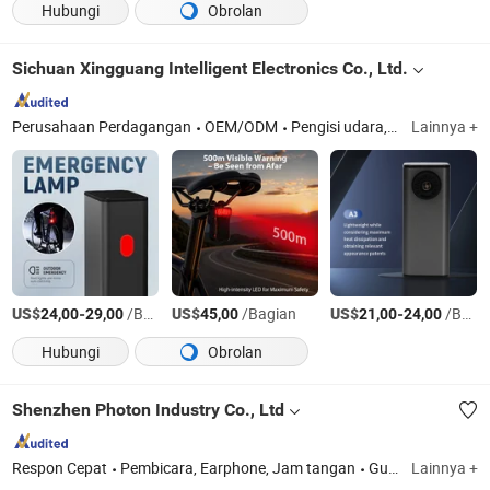
Hubungi
Obrolan
Sichuan Xingguang Intelligent Electronics Co., Ltd.
Perusahaan Perdagangan
OEM/ODM
Pengisi udara, Pompa udara
Lainnya +
US$
-
/Bagian
US$
/Bagian
US$
-
/Bagian
24,00
29,00
45,00
21,00
24,00
Hubungi
Obrolan
Shenzhen Photon Industry Co., Ltd
Respon Cepat
Pembicara, Earphone, Jam tangan
Guangdong
Lainnya +