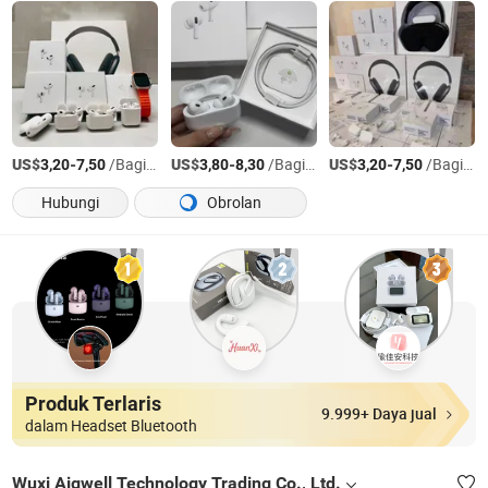
US$
-
/Bagian
US$
-
/Bagian
US$
-
/Bagian
3,20
7,50
3,80
8,30
3,20
7,50
Hubungi
Obrolan
Produk Terlaris
9.999+ Daya jual
dalam Headset Bluetooth
Wuxi Aigwell Technology Trading Co., Ltd.