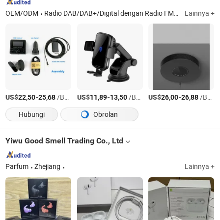
OEM/ODM
Radio DAB/DAB+/Digital dengan Radio FM, Aksesori Ponsel Pintar, Speaker Soundbar, Speaker Olahraga Memancing Hiking Camping Outdoor, Radio Internet WiFi, Radio Konstruksi Tempat Kerja, Aksesori Mobil Pengisi Daya Nirkabel, Speaker Bluetooth Tahan Air Earbuds Earphone, Radio Darurat Tenaga Surya Handcrank Windup/Sos, Microsystem/CD/MP3 Pemain
Lainnya +
US$
-
/Bagian
US$
-
/Bagian
US$
-
/Bagian
22,50
25,68
11,89
13,50
26,00
26,88
Hubungi
Obrolan
Yiwu Good Smell Trading Co., Ltd
Parfum
Zhejiang
Lainnya +