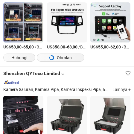
US$
-
/Bagian
US$
-
/Bagian
US$
-
/Bagian
58,00
65,00
58,00
68,00
55,00
62,00
Hubungi
Obrolan
Shenzhen QYTeco Limited
Kamera Saluran, Kamera Pipa, Kamera Inspeksi Pipa, 512Hz Pemancar Sonde, Kamera Penyeimbang Diri, Borescope Artikulasi, Kamera Dinding Cavity, Kamera Inspeksi Borescope Kaku, Videoscope, Endoskop
Lainnya +