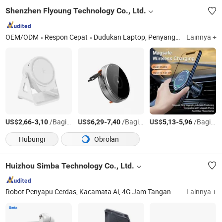
Shenzhen Flyoung Technology Co., Ltd.
OEM/ODM
Respon Cepat
Dudukan Laptop, Penyangga Ponsel, Penyangga Ponsel Mobil, Pendingin Laptop, Penyangga Tablet, Dudukan Mobil, Dudukan Ponsel, Penyangga Laptop, Penyangga Ponsel
Lainnya +
US$
-
/Bagian
US$
-
/Bagian
US$
-
/Bagian
2,66
3,10
6,29
7,40
5,13
5,96
Hubungi
Obrolan
Huizhou Simba Technology Co., Ltd.
Robot Penyapu Cerdas, Kacamata Ai, 4G Jam Tangan Cerdas, Jam Tangan Cerdas, Earphone Bluetooth, Pengisi Daya, Kabel, Speaker Bluetooth, Mikrofon
Lainnya +