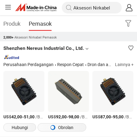
Produk
Pemasok
Aksesori Nirkabel Pemasok
2,000+
Shenzhen Nereus Industrial Co., Ltd.
Perusahaan Perdagangan
Respon Cepat
Dron dan aksesori
Lainnya +
US$
-
/Bagian
US$
-
/Bagian
US$
-
/Bagian
42,00
51,00
92,00
98,00
87,00
95,00
Hubungi
Obrolan