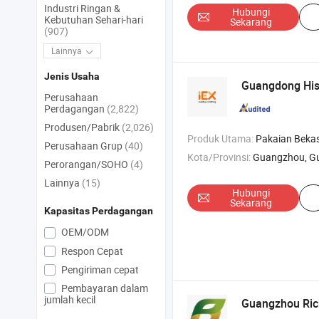
Industri Ringan &
Hubungi
Kebutuhan Sehari-hari
Sekarang
(907)
Lainnya
Jenis Usaha
Guangdong Hiss
Perusahaan
Perdagangan
(2,822)
Produsen/Pabrik
(2,026)
Produk Utama:
Pakaian Bekas , Sepatu Bekas , Tas Bekas
Perusahaan Grup
(40)
Kota/Provinsi:
Guangzhou, G
Perorangan/SOHO
(4)
Lainnya
(15)
Hubungi
Sekarang
Kapasitas Perdagangan
OEM/ODM
Respon Cepat
Pengiriman cepat
Pembayaran dalam
jumlah kecil
Guangzhou Rich