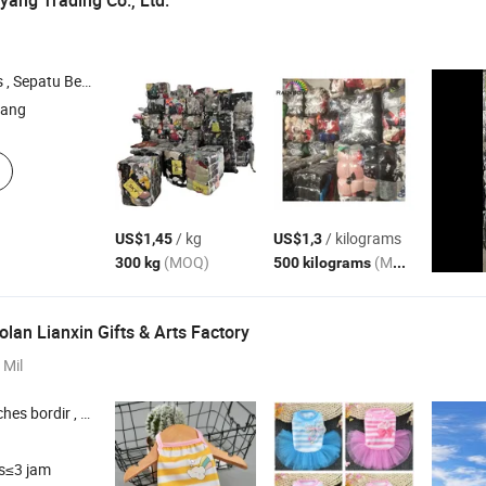
ang Trading Co., Ltd.
u Bekas , Tas Bekas
iang
/ kg
/ kilograms
US$1,45
US$1,3
(MOQ)
(MOQ)
300 kg
500 kilograms
lan Lianxin Gifts & Arts Factory
 Mil
ah hewan peliharaan , Tali hewan peliharaan
s≤3 jam