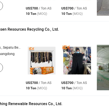
/ Ton AS
/ Ton AS
US$700
US$700
(MOQ)
(MOQ)
10 Ton
10 Ton
en Resources Recycling Co., Ltd.
 , Kain Katun , Sepatu Merek Bekas
uangdong
/ Ton AS
/ Ton AS
US$700
US$700
(MOQ)
(MOQ)
10 Ton
10 Ton
ing Renewable Resources Co., Ltd.