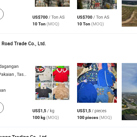
/ Ton AS
/ Ton AS
US$700
US$700
(MOQ)
(MOQ)
10 Ton
10 Ton
 Road Trade Co., Ltd.
rdagangan
as Bekas , Sepatu Bekas
uan
/ kg
/ pieces
US$1,5
US$1,5
(MOQ)
(MOQ)
100 kg
100 pieces