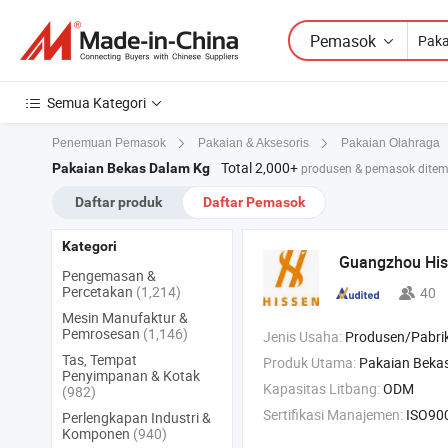
Pemasok
Semua Kategori
Penemuan Pemasok
Pakaian & Aksesoris
Pakaian Olahraga
Total 2,000+
Pakaian Bekas Dalam Kg
produsen & pemasok ditem
Daftar produk
Daftar Pemasok
Kategori
Guangzhou His
Pengemasan &
Percetakan
(1,214)
40
Mesin Manufaktur &
Pemrosesan
(1,146)
Jenis Usaha:
Produsen/Pabrik & Pe
Tas, Tempat
Produk Utama:
Pakaian Bekas , Pakaian Second Hand , Sepatu Bekas
Penyimpanan & Kotak
Kapasitas Litbang:
ODM
(982)
Sertifikasi Manajemen:
ISO9001:2015,
Perlengkapan Industri &
Komponen
(940)