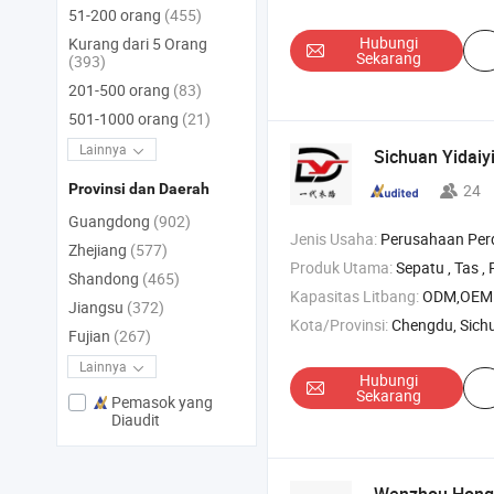
51-200 orang
(455)
Hubungi
Kurang dari 5 Orang
Sekarang
(393)
201-500 orang
(83)
501-1000 orang
(21)
Lainnya
Sichuan Yidaiyi
24
Provinsi dan Daerah
Guangdong
(902)
Jenis Usaha:
Perusahaan Pe
Zhejiang
(577)
Produk Utama:
Sepatu , Tas , Pakaian , T
Shandong
(465)
Kapasitas Litbang:
ODM,OEM
Jiangsu
(372)
Kota/Provinsi:
Chengdu, Sich
Fujian
(267)
Lainnya
Hubungi
Sekarang
Pemasok yang
Diaudit