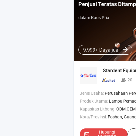
Penjual Teratas Ditamp
dalam Kaos Pria
9.999+ Daya jual
Stardent Equip
20
Jenis Usaha:
Perusahaan Pe
Produk Utama:
Lampu Pemadat LED Gigi , Mahkota Gigi Anak , Bu
Kapasitas Litbang:
ODM,OEM
Kota/Provinsi:
Foshan, Guan
Hubungi