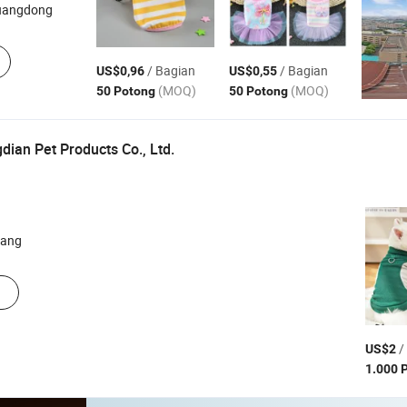
uangdong
/ Bagian
/ Bagian
US$0,96
US$0,55
(MOQ)
(MOQ)
50 Potong
50 Potong
an Pet Products Co., Ltd.
iang
/
US$2
1.000 