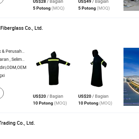
/ Bagian
/ Bagian
US$28
US$49
(MOQ)
(MOQ)
5 Potong
5 Potong
Fiberglass Co., Ltd.
rusahaan Dagang
 Las , Jubah Tahan Api , Pita Serat Kaca
diri,ODM,OEM
gxi
/ Bagian
/ Bagian
US$20
US$20
(MOQ)
(MOQ)
10 Potong
10 Potong
rading Co., Ltd.