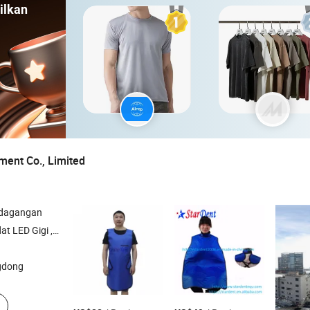
ilkan
ment Co., Limited
rdagangan
r Diamond , Pita Matriks , File Endo Gigi
gdong