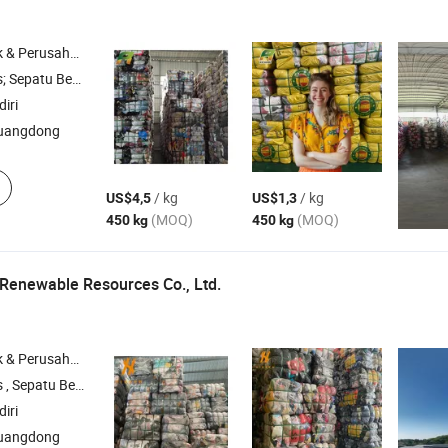
rusahaan Dagang
Tas Bekas; Kain Campuran
iri
uangdong
/ kg
/ kg
US$4,5
US$1,3
(MOQ)
(MOQ)
450 kg
450 kg
Renewable Resources Co., Ltd.
rusahaan Dagang
 Tas Bekas , Kain Campuran
iri
uangdong