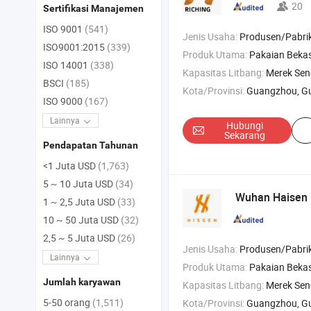
20
Sertifikasi Manajemen
ISO 9001
(541)
Jenis Usaha:
Produsen/Pabrik & Pe
ISO9001:2015
(339)
Produk Utama:
Pakaian Bekas; Sepatu Bekas; 
ISO 14001
(338)
Kapasitas Litbang:
Merek Send
BSCI
(185)
Kota/Provinsi:
Guangzhou, G
ISO 9000
(167)
Lainnya
Hubungi
Sekarang
Pendapatan Tahunan
<1 Juta USD
(1,763)
5 ~ 10 Juta USD
(34)
Wuhan Haisen 
1 ~ 2,5 Juta USD
(33)
10 ~ 50 Juta USD
(32)
2,5 ~ 5 Juta USD
(26)
Jenis Usaha:
Produsen/Pabrik & Pe
Lainnya
Produk Utama:
Pakaian Bekas , Sepatu Bekas ,
Jumlah karyawan
Kapasitas Litbang:
Merek Send
5-50 orang
(1,511)
Kota/Provinsi:
Guangzhou, G