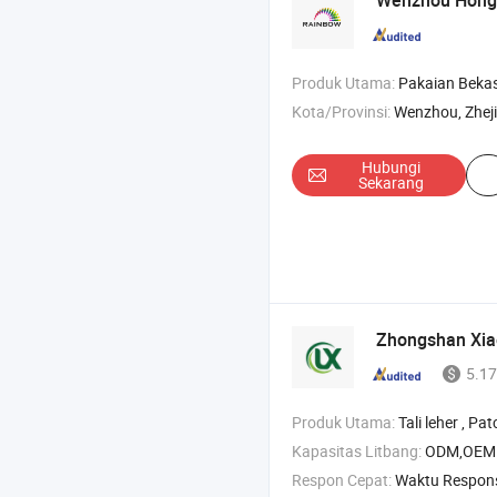
Wenzhou Hongy
Produk Utama:
Pakaian Bekas , Sepat
Kota/Provinsi:
Wenzhou, Zhej
Hubungi
Sekarang
Zhongshan Xiao
5.17
Produk Utama:
Tali leher , Patches bordir , Gantungan kunci , Ker
Kapasitas Litbang:
ODM,OEM
Respon Cepat:
Waktu Respon