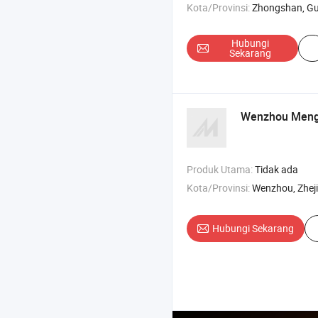
Kota/Provinsi:
Zhongshan, G
Hubungi
Sekarang
Wenzhou Mengdi
Produk Utama:
Tidak ada
Kota/Provinsi:
Wenzhou, Zhej
Hubungi Sekarang