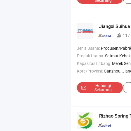
Sekarang
Jiangxi Suihua 
117
Jenis Usaha:
Produsen/Pabrik & Pe
Produk Utama:
Selimut Kebakaran , Selimut Kebakaran EV , Selimut
Kapasitas Litbang:
Merek Sen
Kota/Provinsi:
Ganzhou, Jian
Hubungi
Sekarang
Rizhao Spring T