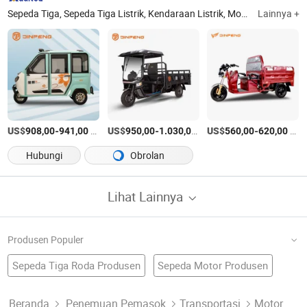
Sepeda Tiga, Sepeda Tiga Listrik, Kendaraan Listrik, Mobil Listrik, Sepeda Listrik, Sepeda Tiga Bensin, Skuter Listrik, Tiga Roda Santai Listrik, Sepeda Tiga Penumpang Listrik, Mobil Mini Listrik
Lainnya +
US$
-
/Bagian
US$
-
/Bagian
US$
-
/Bagian
908,00
941,00
950,00
1.030,00
560,00
620,00
Hubungi
Obrolan
Lihat Lainnya
Produsen Populer
Sepeda Tiga Roda Produsen
Sepeda Motor Produsen
Baterai Sepeda Motor Listrik Pabrik
Sepeda Motor
Sepeda Motor Tiga Roda
Sepeda Motor Produsen
Sepeda Motor Paduan Produsen
Beranda
Penemuan Pemasok
Transportasi
Motor