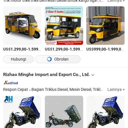
Trik motor trike trike bermesin diesel untuk kargo tiga-, trike kargo bermesin bensin 3 trike kargo roda, loader ekskavator truk dump off-road, truk dump kargo trike diesel mini dumper tric, traktor berat dengan cakram harrow cakram rake, traktor pertanian trailer kultivator putar penanam tr, 3 trike roda rickshaw auto petrol bermesin gas, plow pivot terpasang parallelogram berat
Lainnya +
US$
-
/Bagian
US$
-
/Bagian
US$
-
/B
1.299,00
1.599,00
1.299,00
1.599,00
999,00
1.999,00
Hubungi
Obrolan
Rizhao Minghe Import and Export Co., Ltd.
Respon Cepat
Bagian Triklus Diesel, Mesin Diesel, Triklus Diesel, Triklus Truk Crane Diesel, Rig Bor Air, Mesin Gasoline Berpendingin Udara
Lainnya +