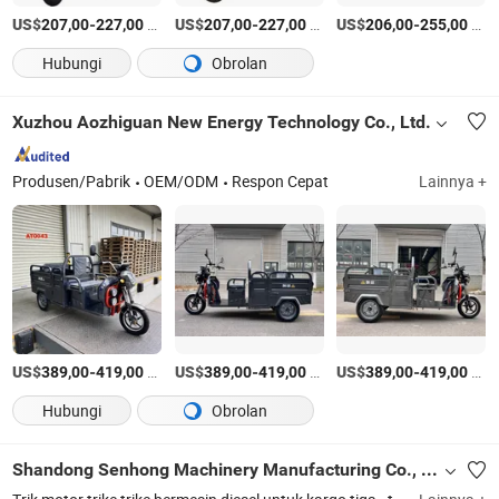
US$
-
/Bagian
US$
-
/Bagian
US$
-
/Bagian
207,00
227,00
207,00
227,00
206,00
255,00
Hubungi
Obrolan
Xuzhou Aozhiguan New Energy Technology Co., Ltd.
Produsen/Pabrik
OEM/ODM
Respon Cepat
Lainnya +
US$
-
/Bagian
US$
-
/Bagian
US$
-
/Bagian
389,00
419,00
389,00
419,00
389,00
419,00
Hubungi
Obrolan
Shandong Senhong Machinery Manufacturing Co., Ltd.