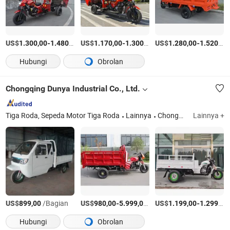
US$
-
/Bagian
US$
-
/unit
US$
-
1.300,00
1.480,00
1.170,00
1.300,00
1.280,00
1.520,00
Hubungi
Obrolan
Chongqing Dunya Industrial Co., Ltd.
Tiga Roda, Sepeda Motor Tiga Roda
Lainnya
Chongqing
Lainnya +
US$
/Bagian
US$
-
/Atur
US$
-
899,00
980,00
5.999,00
1.199,00
1.299,00
Hubungi
Obrolan