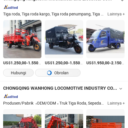
Tiga roda, Tiga roda kargo, Tiga roda penumpang, Tiga roda listrik, ATV, Suku cadang tiga roda
Lainnya +
US$
-
/Bagian
US$
-
/Bagian
US$
-
1.250,00
1.550,00
1.250,00
1.550,00
1.950,00
2.150,00
Hubungi
Obrolan
CHONGQING WANHONG LOCOMOTIVE INDUSTRY CO., LTD
Produsen/Pabrik
OEM/ODM
Truk Tiga Roda, Sepeda Motor Tiga Roda
Lainnya +