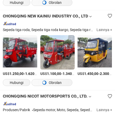
Hubungi
Obrolan
CHONGQING NEW KAINIU INDUSTRY CO., LTD
Sepeda tiga roda, Sepeda tiga roda kargo, Sepeda tiga roda penumpang, Sepeda tiga roda multifungsi, Sepeda tiga roda listrik, Mesin pertanian, Generator, Suku cadang sepeda tiga roda, Suku cadang mesin motor, Suku cadang motor
Lainnya +
US$
-
/UNIT
US$
-
/UNIT
US$
-
1.250,00
1.620,00
1.100,00
1.340,00
1.450,00
2.300,00
Hubungi
Obrolan
CHONGQING NICOT MOTORSPORTS CO., LTD.
Produsen/Pabrik
Sepeda motor, Moto, Sepeda, Sepeda listrik, Sepeda pit
Lainnya +