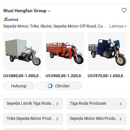
Wuxi Hongfan Group
Sepeda Motor, Trike, Skuter, Sepeda Motor Off-Road, Cub, Suku Cadang, Sepeda Motor Listrik, Sepeda Listrik, Skuter Listrik, Trike Listrik
Lainnya +
US$
-
/Bagian
US$
-
/Bagian
US$
-
/B
880,00
1.000,00
900,00
1.200,00
970,00
1.050,00
Hubungi
Obrolan
Sepeda Listrik Tiga Roda Produsen
Tiga Roda Produsen
Trike Sepeda Motor Produsen
Sepeda Motor Mini Produsen