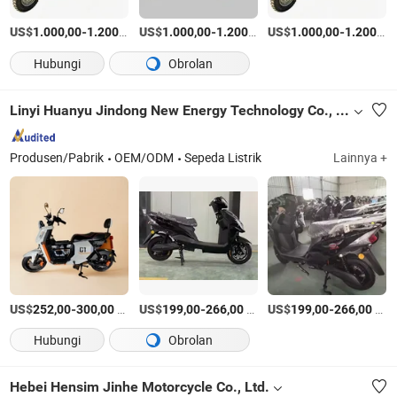
US$
-
/Bagian
US$
-
/Bagian
US$
-
1.000,00
1.200,00
1.000,00
1.200,00
1.000,00
1.200,00
Hubungi
Obrolan
Linyi Huanyu Jindong New Energy Technology Co., Ltd.
Produsen/Pabrik
OEM/ODM
Sepeda Listrik
Lainnya +
US$
-
/Bagian
US$
-
/Bagian
US$
-
/Bagian
252,00
300,00
199,00
266,00
199,00
266,00
Hubungi
Obrolan
Hebei Hensim Jinhe Motorcycle Co., Ltd.