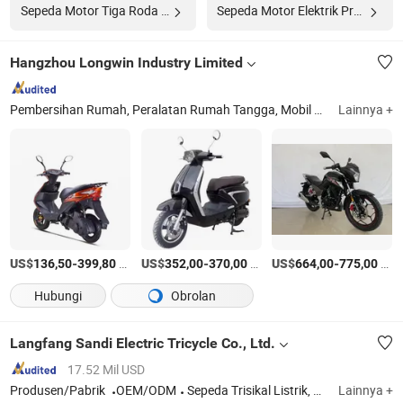
Sepeda Motor Tiga Roda Produsen
Sepeda Motor Elektrik Produsen
Hangzhou Longwin Industry Limited
Pembersihan Rumah, Peralatan Rumah Tangga, Mobil dan Sepeda Motor dan Sepeda, Produk Fiberglass, Baterai, Pakaian, Furnitur, Alat, Mesin, Bangunan
Lainnya +
US$
-
/Bagian
US$
-
/Bagian
US$
-
/Bagian
136,50
399,80
352,00
370,00
664,00
775,00
Hubungi
Obrolan
Langfang Sandi Electric Tricycle Co., Ltd.
17.52 Mil USD
Produsen/Pabrik
OEM/ODM
Sepeda Trisikal Listrik, Rickshaw Listrik, Tuk Tuk Listrik, Bajaj Tiga Roda Listrik, Tiga Roda Listrik, Sepeda Motor Tiga Roda Listrik
Lainnya +