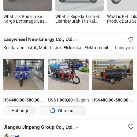
What is 3 Roda Trike
What is Sepeda Trisikal
What is EEC Li
Kargo Bertenaga Gas
Listrik Murah Trisikal
Produk Baru S
Trike Kargo Listrik
Penumpang Tertutup 3
Motor Listrik T
Rickshaw Penumpang
Sepeda Motor Thailand
untuk Kargo 3
Sepeda Motor
Easywheel New Energy Co., Ltd.
Kendaraan Listrik, Mobil Listrik, Elektrokar, Elektromobil, Mobil Listrik Zhidou, Mobil Listrik
Lainnya +
US$
-
/Bagian
US$
/Bagian
US$
-
/Bagian
480,00
580,00
1.000,00
480,00
580,00
Hubungi
Obrolan
Jiangsu Jinpeng Group Co., Ltd.