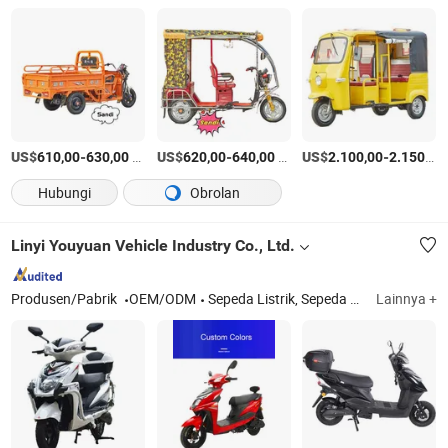
US$
-
/Unit
US$
-
/Unit
US$
-
610,00
630,00
620,00
640,00
2.100,00
2.150,00
Hubungi
Obrolan
Linyi Youyuan Vehicle Industry Co., Ltd.
Produsen/Pabrik
OEM/ODM
Sepeda Listrik, Sepeda Motor Listrik, Trike Listrik
Lainnya +