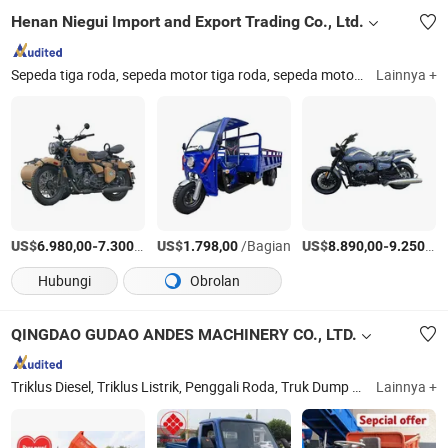
Henan Niegui Import and Export Trading Co., Ltd.
Sepeda tiga roda, sepeda motor tiga roda, sepeda motor, sepeda motor tiga roda kargo, taksi tiga roda, sepeda tiga roda listrik, tricycle kargo, kendaraan penumpang tiga roda, sepeda motor listrik, kendaraan listrik
Lainnya +
US$
-
/Bagian
US$
/Bagian
US$
-
6.980,00
7.300,00
1.798,00
8.890,00
9.250,00
Hubungi
Obrolan
QINGDAO GUDAO ANDES MACHINERY CO., LTD.
Triklus Diesel, Triklus Listrik, Penggali Roda, Truk Dump Empat Roda, Dumper Situs, Mixer Beton Memuat Sendiri, Backhoe
Lainnya +