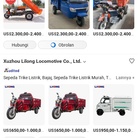
US$
-
/Atur
US$
-
/Atur
US$
-
2.300,00
2.400,00
2.300,00
2.400,00
2.300,00
2.400,00
Hubungi
Obrolan
Xuzhou Lilong Locomotive Co., Ltd.
Sepeda Trike Listrik, Bajaj, Sepeda Trike Listrik Murah, Trike Kargo Kabin, Mobil Mini Listrik, 3 Sepeda Motor Roda, Tuk Tuk Listrik, Trike, Poros Belakang, Peredam Kejut
Lainnya +
US$
-
/Atur
US$
-
/Atur
US$
-
/A
650,00
1.000,00
650,00
1.000,00
950,00
1.150,00