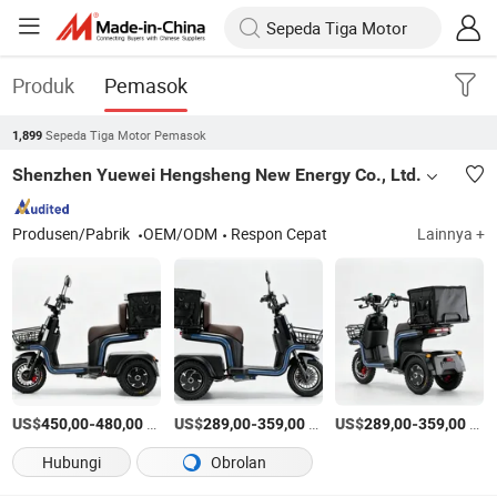
Produk
Pemasok
Sepeda Tiga Motor Pemasok
1,899
Shenzhen Yuewei Hengsheng New Energy Co., Ltd.
Produsen/Pabrik
OEM/ODM
Respon Cepat
Lainnya +
US$
-
/Bagian
US$
-
/Bagian
US$
-
/Bagian
450,00
480,00
289,00
359,00
289,00
359,00
Hubungi
Obrolan