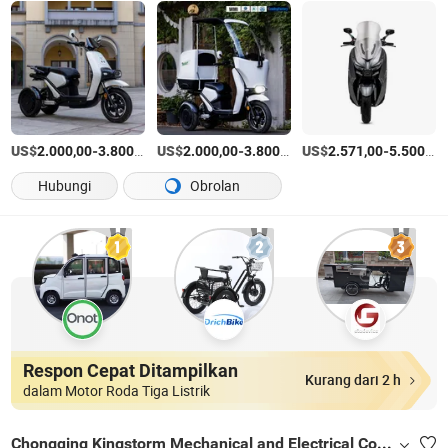
US$
-
/Bagian
US$
-
/Bagian
US$
-
2.000,00
3.800,00
2.000,00
3.800,00
2.571,00
5.500,00
Hubungi
Obrolan
Respon Cepat Ditampilkan
Kurang dari 2 h
dalam Motor Roda Tiga Listrik
Chongqing Kingstorm Mechanical and Electrical Co., Ltd