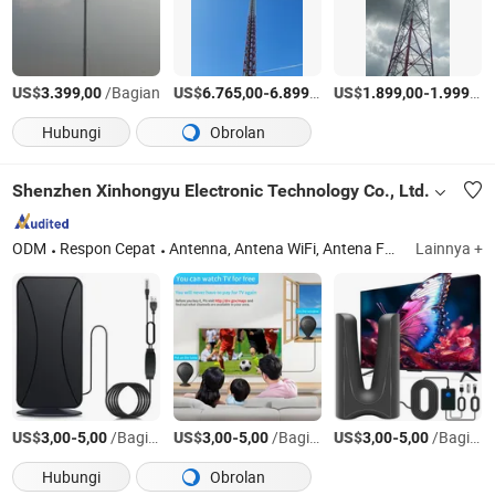
US$
/Bagian
US$
-
/Bagian
US$
-
3.399,00
6.765,00
6.899,00
1.899,00
1.999,00
Hubungi
Obrolan
Shenzhen Xinhongyu Electronic Technology Co., Ltd.
ODM
Respon Cepat
Antenna, Antena WiFi, Antena FM, Konektor Frekuensi Radio, Aksesori Perangkat Keras, Kabel Koaksial, Antena Komunikasi
Lainnya +
US$
-
/Bagian
US$
-
/Bagian
US$
-
/Bagian
3,00
5,00
3,00
5,00
3,00
5,00
Hubungi
Obrolan