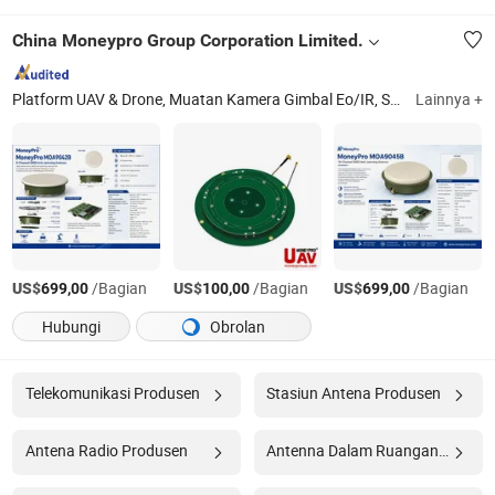
China Moneypro Group Corporation Limited.
Platform UAV & Drone, Muatan Kamera Gimbal Eo/IR, Sistem Navigasi Inersia (Imus)/Giroskop, Modul Pendeteksi Termal Infrared & Laser, Teropong Termal & Pengamat, Monokular & Teleskop Penglihatan Malam Fusi, Antena GNSS RTK Anti Jamming, Sistem Deteksi Radar Anti Drone, Mesin Turbojet & Turbofan & Turboshaft, Datalink Radio Jaringan MIMO Nlos Manet
Lainnya +
US$
/Bagian
US$
/Bagian
US$
/Bagian
699,00
100,00
699,00
Hubungi
Obrolan
Telekomunikasi Produsen
Stasiun Antena Produsen
Antena Radio Produsen
Antenna Dalam Ruangan Produsen