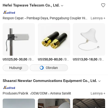
Hefei Topwave Telecom Co., Ltd.
Respon Cepat
Pembagi Daya, Penggabung Coupler Hibrida, Filter RF, Penggabung Duplexer, Beban Terminasi, Attenuator RF, Coupler Arah, Tapper Daya, Antena RF, Tapper RF
Lainnya +
US$
-
/Bagian
US$
-
/Bagian
US$
-
/Bagian
25,00
30,00
50,00
80,00
13,00
18,00
Hubungi
Obrolan
Shaanxi Newstar Communications Equipment Co., Ltd.
Produsen/Pabrik
OEM/ODM
Antena Satelit
Lainnya +