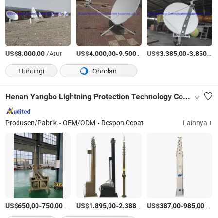
US$
/Atur
US$
-
/Atur
US$
-
8.000,00
4.000,00
9.500,00
3.385,00
3.850,00
Hubungi
Obrolan
Henan Yangbo Lightning Protection Technology Co., Ltd.
Produsen/Pabrik
OEM/ODM
Respon Cepat
Lainnya +
US$
-
/Bagian
US$
-
/Bagian
US$
-
/Bagian
650,00
750,00
1.895,00
2.388,00
387,00
985,00