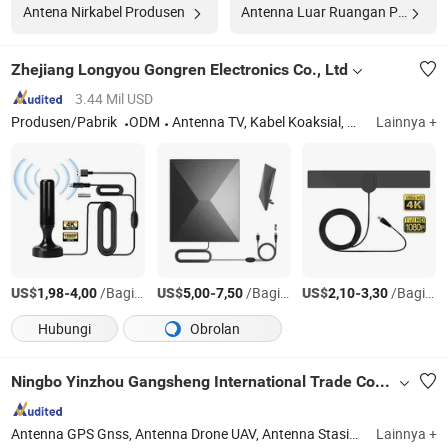
Antena Nirkabel Produsen
Antenna Luar Ruangan Produsen
Zhejiang Longyou Gongren Electronics Co., Ltd
3.44 Mil USD
Produsen/Pabrik
ODM
Antenna TV, Kabel Koaksial, Kotak TV, Aksesori Antena
Lainnya +
US$
-
/Bagian
US$
-
/Bagian
US$
-
/Bagian
1,98
4,00
5,00
7,50
2,10
3,30
Hubungi
Obrolan
Ningbo Yinzhou Gangsheng International Trade Co., Ltd.
Antenna GPS Gnss, Antenna Drone UAV, Antenna Stasiun Dasar, Antenna GPS Presisi Tinggi, Antenna Survei dan Pemetaan, Stasiun Listrik, Generator Surya, Generator Surya Portabel, Stasiun Daya Portabel, Sistem Penyimpanan Energi Surya
Lainnya +