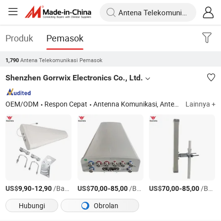
Produk
Pemasok
Antena Telekomunikasi Pemasok
1,790
Shenzhen Gorrwix Electronics Co., Ltd.
OEM/ODM
Respon Cepat
Antenna Komunikasi, Antena Fpv, Motor Fpv, Aksesori Drone, 4G/5g Antena
Lainnya +
US$
-
/Bagian
US$
-
/Bagian
US$
-
/Bagian
9,90
12,90
70,00
85,00
70,00
85,00
Hubungi
Obrolan