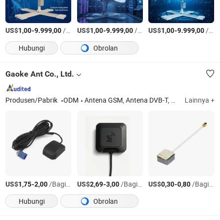
US$
-
/Bagian
US$
-
/Bagian
US$
-
/Bagian
1,00
9.999,00
1,00
9.999,00
1,00
9.999,00
Hubungi
Obrolan
Gaoke Ant Co., Ltd.
Produsen/Pabrik
ODM
Antena GSM, Antena DVB-T, Antena Glonass, Antena GSM
Lainnya +
US$
-
/Bagian
US$
-
/Bagian
US$
-
/Bagian
1,75
2,00
2,69
3,00
0,30
0,80
Hubungi
Obrolan