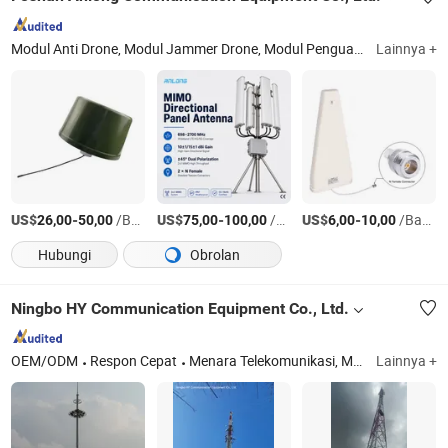
Modul Anti Drone, Modul Jammer Drone, Modul Penguat Daya, Modul Lebar Pita, Modul GaN, Modul Jammer RF, Modul Anti UAV, Modul Anti FPV, Detektor UAV, Detektor Drone
Lainnya +
US$
-
/Bagian
US$
-
/Bagian
US$
-
/Bagian
26,00
50,00
75,00
100,00
6,00
10,00
Hubungi
Obrolan
Ningbo HY Communication Equipment Co., Ltd.
OEM/ODM
Respon Cepat
Menara Telekomunikasi, Menara Saluran Transmisi, Menara Sudut, Menara Tabung, Menara RDS, Monopole, Menara Atap, Menara Tersembunyi, Menara Mast Terikat
Lainnya +