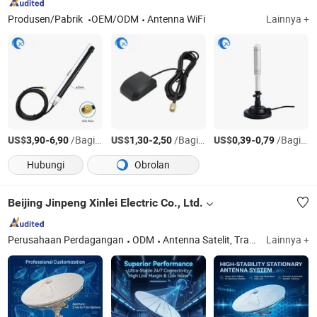
Produsen/Pabrik
OEM/ODM
Antenna WiFi
Lainnya +
US$
-
/Bagian
US$
-
/Bagian
US$
-
/Bagian
3,90
6,90
1,30
2,50
0,39
0,79
Hubungi
Obrolan
Beijing Jinpeng Xinlei Electric Co., Ltd.
Perusahaan Perdagangan
ODM
Antenna Satelit, Transformator Listrik, Sambungan Kabel, Terminasi Kabel, Kotak Distribusi, Peralatan Distribusi Daya
Lainnya +