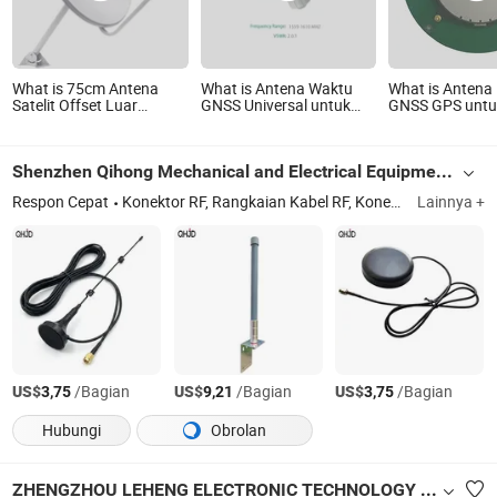
What is 75cm Antena
What is Antena Waktu
What is Antena 
Satelit Offset Luar
GNSS Universal untuk
GNSS GPS untuk
Ruangan
Stasiun Basis
dan Pemetaan P
Telekomunikasi
Tinggi
Shenzhen Qihong Mechanical and Electrical Equipment Co., Ltd.
Respon Cepat
Konektor RF, Rangkaian Kabel RF, Konektor Koaksial, Rangkaian Kabel RF, Kabel Koaksial, Konektor SMA, Konektor Tipe N, Konektor TNC, Konektor Ipex / Ufl, Perangkat Komunikasi
Lainnya +
US$
/Bagian
US$
/Bagian
US$
/Bagian
3,75
9,21
3,75
Hubungi
Obrolan
ZHENGZHOU LEHENG ELECTRONIC TECHNOLOGY CO., LIMITED