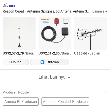
Respon Cepat
Antenna Gpsgnss, 5g Antena, Antena GPS Presisi Tinggi, 3G Antena, Antena LTE, Antena Lora, Antena WiFi dan WLAN, Bagian Perakitan, Konektor Koaksial, Antena GSM
Lainnya +
US$
-
/Bagian
US$
-
/Bagian
US$
/Bagian
2,57
2,79
2,01
2,35
5,66
Hubungi
Obrolan
Lihat Lainnya
Produsen Populer
Antena Rf Produsen
Antenna Portabel Produsen