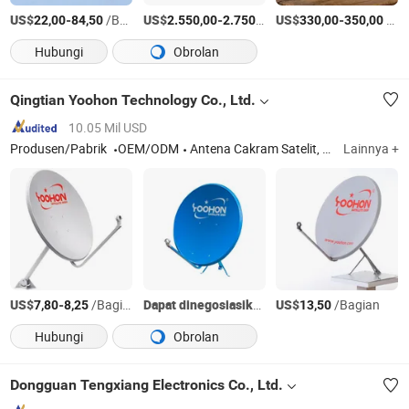
US$
-
/Bagian
US$
-
/Bagian
US$
-
/Bagian
22,00
84,50
2.550,00
2.750,00
330,00
350,00
Hubungi
Obrolan
Qingtian Yoohon Technology Co., Ltd.
10.05 Mil USD
Produsen/Pabrik
OEM/ODM
Antena Cakram Satelit, Lemari Jaringan, Kerangka Manajemen Kabel, Panel Patch, Kerangka Distribusi Optik, Kotak Distribusi, Pembakar Perapian Luar Ruangan, Pemanas Propana Luar Ruangan
Lainnya +
US$
-
/Bagian
Dapat dinegosiasikan
US$
/Bagian
7,80
8,25
13,50
Hubungi
Obrolan
Dongguan Tengxiang Electronics Co., Ltd.