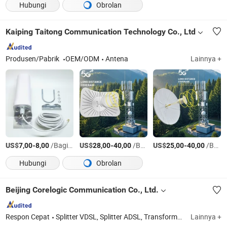
Hubungi
Obrolan
Kaiping Taitong Communication Technology Co., Ltd
Produsen/Pabrik
OEM/ODM
Antena
Lainnya +
US$
-
/Bagian
US$
-
/Bagian
US$
-
/Bagian
7,00
8,00
28,00
40,00
25,00
40,00
Hubungi
Obrolan
Beijing Corelogic Communication Co., Ltd.
Respon Cepat
Splitter VDSL, Splitter ADSL, Transformator Jaringan, Gnss, Waktu Gnss, Pembagi Daya, Antena, Antena Gnss, Transformator, Splitter
Lainnya +