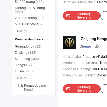
51-200 orang
(460)
Sertifikasi Manajemen:
Lainn
Kurang dari 5 Orang
(439)
Hubungi
Sekarang
201-500 orang
(83)
501-1000 orang
(20)
Lainnya
Zhejiang Hengx
Provinsi dan Daerah
6
Guangdong
(822)
Zhejiang
(558)
Jenis Usaha:
Produsen/Pabrik & Pe
Shandong
(364)
Produk Utama:
Kertas Pelepasan , Bahan Label , Kertas Kemasan ,
Jiangsu
(275)
Kapasitas Litbang:
ODM,OEM
Fujian
(225)
Kota/Provinsi:
Jiaxing, Zhejia
Lainnya
Pemasok yang
Hubungi
Diaudit
Sekarang