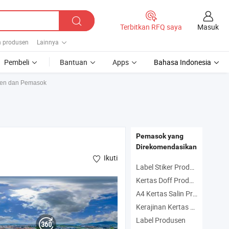
Masuk
Terbitkan RFQ saya
n produsen
Lainnya
Pembeli
Bantuan
Apps
Bahasa Indonesia
usen dan Pemasok
Pemasok yang
Direkomendasikan
Ikuti
Label Stiker Produsen
Kertas Doff Produsen
A4 Kertas Salin Produsen
Kerajinan Kertas Produsen
Label Produsen