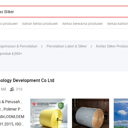
oto produsen
bahan kertas produsen
kertas berwarna produsen
kertas karbo
Kertas Stiker Prod
ngemasan & Percetakan
Percetakan Label & Stiker
produk 6,000+
ology Development Co Ltd
 Mil
316
rusahaan Dagang
int , Perangkap Lem , Perangkap Lem Kecoa
diri,ODM,OEM
O45001:2018, ISO14001, Lainnya