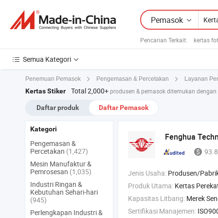
Pemasok
Pencarian Terkait:
kertas f
Semua Kategori
Penemuan Pemasok
Pengemasan & Percetakan
Layanan Pe
Total 2,000+
Kertas Stiker
produsen & pemasok ditemukan dengan 
Daftar produk
Daftar Pemasok
Kategori
Fenghua Techn
Pengemasan &
Percetakan
(1,427)
93.8
Mesin Manufaktur &
Pemrosesan
(1,035)
Jenis Usaha:
Produsen/Pabrik & Pe
Industri Ringan &
Produk Utama:
Kertas Perekat , Polimer Perekat Transparan , Rol L
Kebutuhan Sehari-hari
Kapasitas Litbang:
Merek Sen
(945)
Sertifikasi Manajemen:
ISO9001:2015, IS
Perlengkapan Industri &