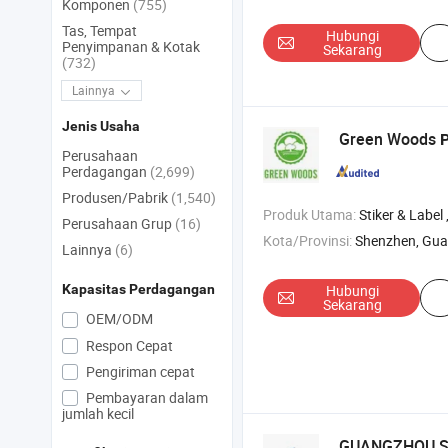
Komponen
(755)
Tas, Tempat
Hubungi
Penyimpanan & Kotak
Sekarang
(732)
Lainnya
Jenis Usaha
Green Woods
Perusahaan
Perdagangan
(2,699)
Produsen/Pabrik
(1,540)
Produk Utama:
Stiker & Label , Kertas Thermal , Kertas Tanpa Kar
Perusahaan Grup
(16)
Kota/Provinsi:
Shenzhen, Gu
Lainnya
(6)
Kapasitas Perdagangan
Hubungi
Sekarang
OEM/ODM
Respon Cepat
Pengiriman cepat
Pembayaran dalam
jumlah kecil
GUANGZHOU SB