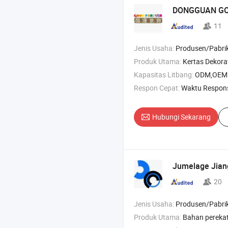
DONGGUAN GOO
11
Jenis Usaha:
Produsen/Pabri
Produk Utama:
Kertas Dekorat
Kapasitas Litbang:
ODM,OEM
Respon Cepat:
Waktu Respon
Hubungi Sekarang
Jumelage Jiang
20
Jenis Usaha:
Produsen/Pabrik & Pe
Produk Utama:
Bahan perekat sendiri , kertas stiker vinil , kertas perekat se