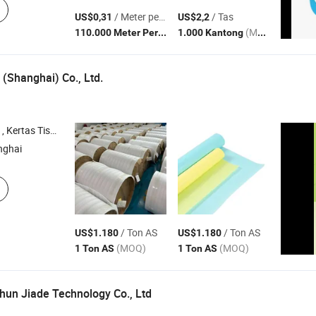
/ Meter persegi
/ Tas
US$0,31
US$2,2
(MOQ)
(MOQ)
110.000 Meter Persegi
1.000 Kantong
 (Shanghai) Co., Ltd.
etak Kustom , Tas Hadiah Kotak Hadiah , Label Termal
nghai
/ Ton AS
/ Ton AS
US$1.180
US$1.180
(MOQ)
(MOQ)
1 Ton AS
1 Ton AS
un Jiade Technology Co., Ltd