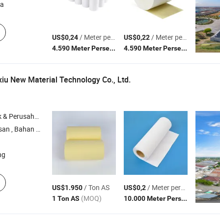
ya
/ Meter persegi
/ Meter persegi
US$0,24
US$0,22
(MOQ)
(MOQ)
4.590 Meter Persegi
4.590 Meter Persegi
iu New Material Technology Co., Ltd.
rusahaan Dagang
 Kertas Alumunium , Kertas Kekuatan Basah
ng
/ Ton AS
/ Meter persegi
US$1.950
US$0,2
(MOQ)
(MOQ)
1 Ton AS
10.000 Meter Persegi