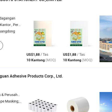
rdagangan
as , Produk Kertas , Konsumabel Kantor
uangdong
/ Tas
/ Tas
US$1,88
US$1,88
(MOQ)
(MOQ)
10 Kantong
10 Kantong
uan Adhesive Products Corp., Ltd.
rusahaan Dagang
ndiri; Vinyl Pembungkus Mobil; TPU PPF Berwarna; Film Perlindungan Cat; Film Jendela Otomotif