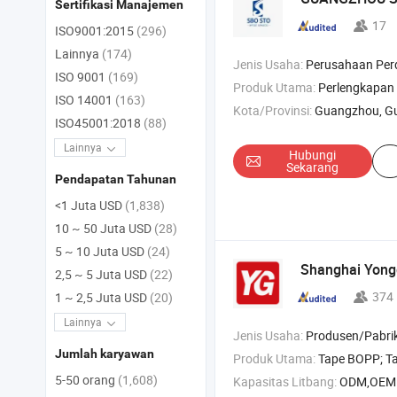
Sertifikasi Manajemen
17
ISO9001:2015
(296)
Lainnya
(174)
Jenis Usaha:
Perusahaan Pe
ISO 9001
(169)
Produk Utama:
Perlengkapan Kantor , Peralatan Kantor , Kert
ISO 14001
(163)
Kota/Provinsi:
Guangzhou, G
ISO45001:2018
(88)
Lainnya
Hubungi
Sekarang
Pendapatan Tahunan
<1 Juta USD
(1,838)
10 ~ 50 Juta USD
(28)
5 ~ 10 Juta USD
(24)
Shanghai Yongg
2,5 ~ 5 Juta USD
(22)
374
1 ~ 2,5 Juta USD
(20)
Lainnya
Jenis Usaha:
Produsen/Pabrik & Pe
Jumlah karyawan
Produk Utama:
Tape BOPP; Tape Masking; Tape Duct Kain; Tape PVC; Tape Kraft; Tape Label Perekat Sendiri; Vinyl Perekat Se
5-50 orang
(1,608)
Kapasitas Litbang:
ODM,OEM