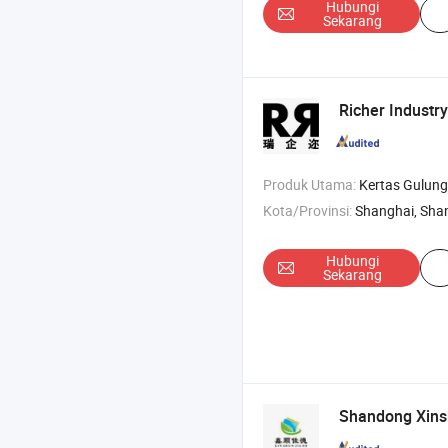
Hubungi
Sekarang
Richer Industry
Produk Utama:
Kertas Gulung , Kertas Tisu Berwarna Mf/Mg Putih , Kertas Tisu C
Kota/Provinsi:
Shanghai, Sha
Hubungi
Sekarang
Shandong Xinsh