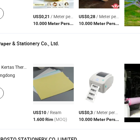
/ Meter persegi
/ Meter persegi
US$0,21
US$0,28
(MOQ)
(MOQ)
10.000 Meter Persegi
10.000 Meter Persegi
& Stationery Co., Ltd.
Paper
bon , Kertas Berwarna , Kertas Tahan Minyak
angdong
/ Ream
/ Meter persegi
US$10
US$0,3
(MOQ)
(MOQ)
1.600 Rim
10.000 Meter Persegi
OSTO STATIONERY CO.,LIMITED.