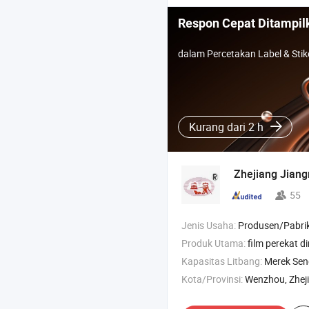
Respon Cepat Ditampil
dalam Percetakan Label & Stik
Kurang dari 2 h
Zhejiang Jiang
55
Jenis Usaha:
Produsen/Pabrik & Pe
Produk Utama:
film perekat di
Kapasitas Litbang:
Merek Sen
Kota/Provinsi:
Wenzhou, Zhej