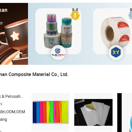
kan
er
nan Composite Material Co., Ltd.
rusahaan Dagang
ri
diri,ODM,OEM
iang