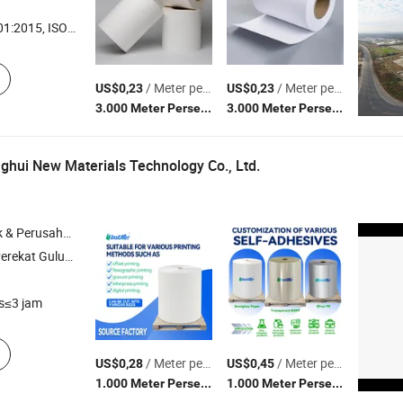
 ISO45001:2018, ISO14001
/ Meter persegi
/ Meter persegi
US$0,23
US$0,23
(MOQ)
(MOQ)
3.000 Meter Persegi
3.000 Meter Persegi
hui New Materials Technology Co., Ltd.
rusahaan Dagang
Bahan Label Inkjet Gulungan Jumbo , Bahan Label PP Putih Matt (Glossy) Gulungan Jumbo
s≤3 jam
/ Meter persegi
/ Meter persegi
US$0,28
US$0,45
(MOQ)
(MOQ)
1.000 Meter Persegi
1.000 Meter Persegi