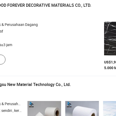
D FOREVER DECORATIVE MATERIALS CO., LTD.
k & Perusahaan Dagang
if
s≤3 jam
US$1,9
5.000 
su New Material Technology Co., Ltd.
rusahaan Dagang
ndiri , label perekat sendiri , kertas printer stiker