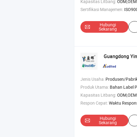
Kapasitas Litbang:
ODM,OEM
Sertifikasi Manajemen:
ISO9001:2015,
Hubungi
Sekarang
Guangdong Ying
Jenis Usaha:
Produsen/Pabrik & Pe
Produk Utama:
Bahan Label Perekat Gulungan Jumbo , Bahan Label PE Gulungan Jumbo , Bahan Label BOPP Gulungan Jumbo , 
Kapasitas Litbang:
ODM,OEM
Respon Cepat:
Waktu Respon
Hubungi
Sekarang