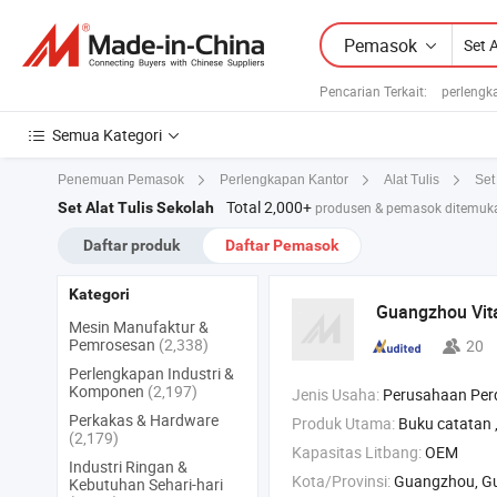
Pemasok
Pencarian Terkait:
perlengk
Semua Kategori
Penemuan Pemasok
Perlengkapan Kantor
Alat Tulis
Set 
Total 2,000+
Set Alat Tulis Sekolah
produsen & pemasok ditemuka
Daftar produk
Daftar Pemasok
Kategori
Guangzhou Vita
Mesin Manufaktur &
Pemrosesan
(2,338)
20
Perlengkapan Industri &
Komponen
(2,197)
Jenis Usaha:
Perusahaan Pe
Perkakas & Hardware
Produk Utama:
Buku catatan , Buku la
(2,179)
Kapasitas Litbang:
OEM
Industri Ringan &
Kota/Provinsi:
Guangzhou, G
Kebutuhan Sehari-hari