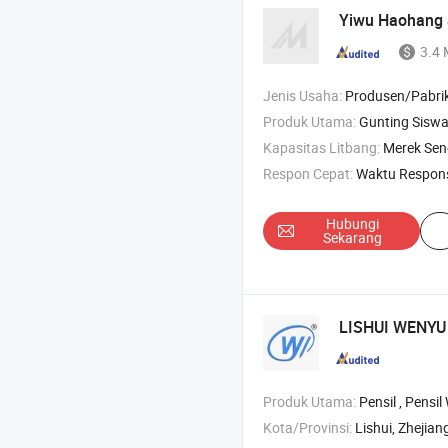
Yiwu Haohang
3.4 
Jenis Usaha:
Produsen/Pabrik & Pe
Produk Utama:
Gunting Siswa ,
Kapasitas Litbang:
Merek Sen
Respon Cepat:
Waktu Respon
Hubungi
Sekarang
LISHUI WENYU 
Produk Utama:
Pensil , Pensil Warna , Pensil Garis Kayu A
Kota/Provinsi:
Lishui, Zhejian