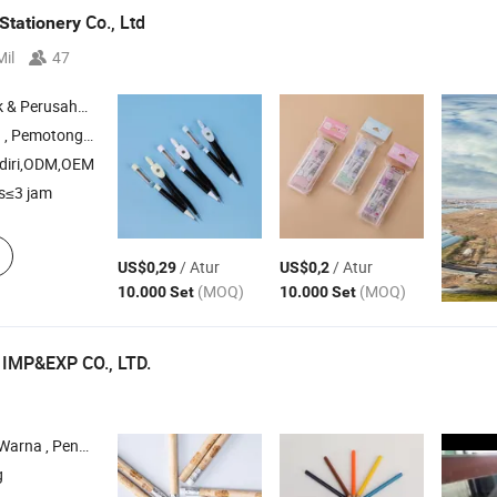
Co., Ltd
Stationery
Mil
47
rusahaan Dagang
 Pemotong Mini
diri,ODM,OEM
s≤3 jam
/ Atur
/ Atur
US$0,29
US$0,2
(MOQ)
(MOQ)
10.000 Set
10.000 Set
IMP&EXP CO., LTD.
lam , Pensil Hb Kayu , Pensil Karet
g