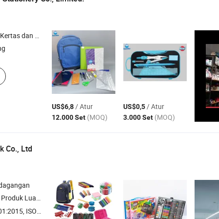
Pigmen Seni , Pulpen , Kanvas Cat dan Papan Kanvas
ng
/ Atur
/ Atur
US$6,8
US$0,5
(MOQ)
(MOQ)
12.000 Set
3.000 Set
k Co., Ltd
rdagangan
tan Dapur , Alat Perawatan Pribadi ,
M
Set
 ISO45001:2018, ISO14001