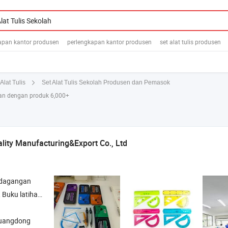
apan kantor produsen
perlengkapan kantor produsen
set alat tulis produsen
Set Alat Tulis Sekolah Produsen dan Pemasok
Alat Tulis
n dengan produk 6,000+
lity Manufacturing&Export Co., Ltd
rdagangan
tihan , Kain sekolah
uangdong