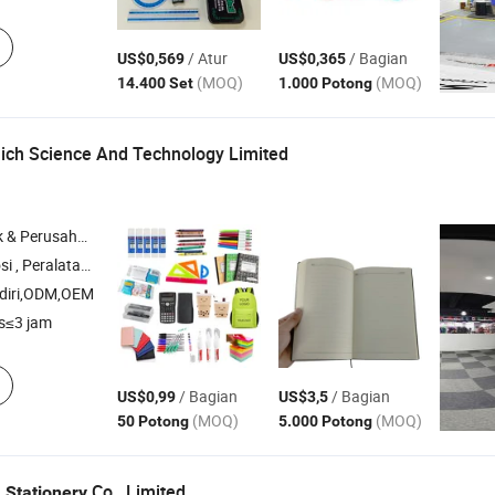
/ Atur
/ Bagian
US$0,569
US$0,365
(MOQ)
(MOQ)
14.400 Set
1.000 Potong
ich Science And Technology Limited
rusahaan Dagang
 Pakaian , Topi & Topi , Tas
diri,ODM,OEM
s≤3 jam
/ Bagian
/ Bagian
US$0,99
US$3,5
(MOQ)
(MOQ)
50 Potong
5.000 Potong
a
Co., Limited.
Stationery