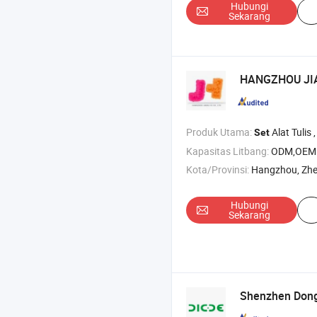
Hubungi
Sekarang
HANGZHOU JIAH
Produk Utama:
Alat Tulis , Seni & Perlengkap
Set
Kapasitas Litbang:
ODM,OEM
Kota/Provinsi:
Hangzhou, Zhe
Hubungi
Sekarang
Shenzhen Dong