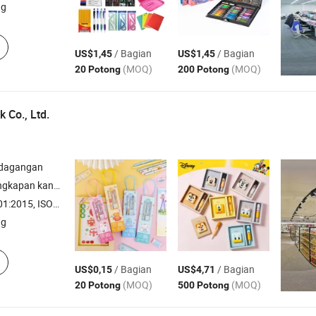
ng
/ Bagian
/ Bagian
US$1,45
US$1,45
(MOQ)
(MOQ)
20 Potong
200 Potong
 Co., Ltd.
rdagangan
roduk luar ruangan; Produk taman; Mainan hewan peliharaan
 ISO45001:2018, ISO14001
ng
/ Bagian
/ Bagian
US$0,15
US$4,71
(MOQ)
(MOQ)
20 Potong
500 Potong