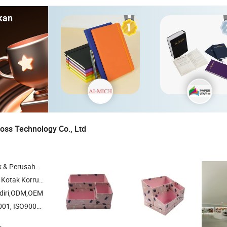
kan
oss Technology Co., Ltd
rusahaan Dagang
ugasi; Kotak Perhiasan
diri,ODM,OEM
, ISO9001:2015