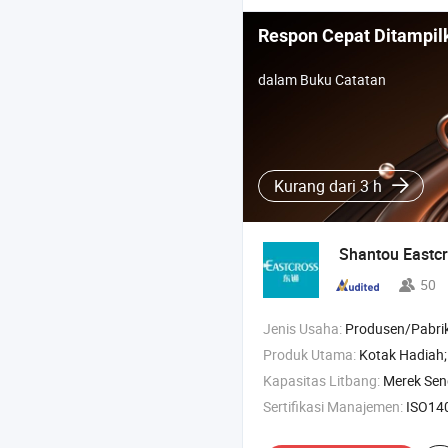
Respon Cepat Ditampil
dalam Buku Catatan
Kurang dari 3 h
Shantou Eastcr
50
Jenis Usaha:
Produsen/Pabrik & Pe
Produk Utama:
Kotak Hadiah; Kotak Korr
Kapasitas Litbang:
Merek Sen
Sertifikasi Manajemen:
ISO14001