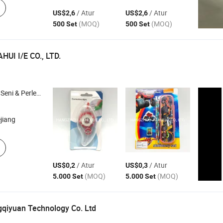
/ Atur
/ Atur
US$2,6
US$2,6
(MOQ)
(MOQ)
500 Set
500 Set
UI I/E CO., LTD.
an Sekolah , Perlengkapan Kantor ,
Alat Tulis DIY 
Set
jiang
/ Atur
/ Atur
US$0,2
US$0,3
(MOQ)
(MOQ)
5.000 Set
5.000 Set
qiyuan Technology Co. Ltd