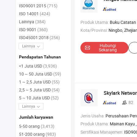
ISO9001:2015
(715)
ISO 14001
(424)
Lainnya
(384)
Produk Utama:
Buku Catatan Kertas dan Papan Catatan , Alat Tulis Sekolah , 
ISO 9001
(360)
Kota/Provinsi:
Ningbo, Zhejia
ISO45001:2018
(256)
Hubungi
Lainnya
Sekarang
Pendapatan Tahunan
<1 Juta USD
(3,936)
10 ~ 50 Juta USD
(59)
1 ~ 2,5 Juta USD
(55)
2,5 ~ 5 Juta USD
(54)
Skylark Networ
5 ~ 10 Juta USD
(52)
82
Lainnya
Jenis Usaha:
Perusahaan Pe
Jumlah karyawan
Produk Utama:
Mainan Kayu , Produk Luar Ruangan , Perala
5-50 orang
(3,413)
Sertifikasi Manajemen:
ISO9001:2015,
51-200 orang
(983)