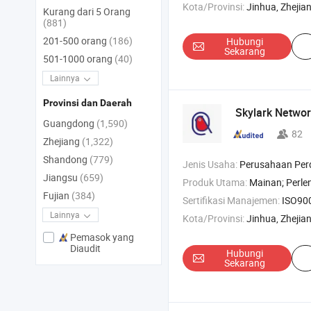
Kota/Provinsi:
Jinhua, Zhejia
Kurang dari 5 Orang
(881)
201-500 orang
(186)
Hubungi
Sekarang
501-1000 orang
(40)
Lainnya
Provinsi dan Daerah
Skylark Network
Guangdong
(1,590)
82
Zhejiang
(1,322)
Shandong
(779)
Jenis Usaha:
Perusahaan Pe
Jiangsu
(659)
Produk Utama:
Mainan; Perlengkapan kantor dan sekolah; Peralatan rumah tangga; P
Fujian
(384)
Sertifikasi Manajemen:
ISO9001:2015,
Lainnya
Kota/Provinsi:
Jinhua, Zhejia
Pemasok yang
Diaudit
Hubungi
Sekarang