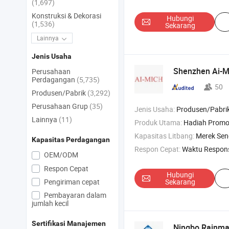
(1,697)
Konstruksi & Dekorasi
Hubungi
(1,536)
Sekarang
Lainnya
Jenis Usaha
Shenzhen Ai-M
Perusahaan
Perdagangan
(5,735)
50
Produsen/Pabrik
(3,292)
Perusahaan Grup
(35)
Jenis Usaha:
Produsen/Pabrik & Pe
Lainnya
(11)
Produk Utama:
Hadiah Promosi , Peralatan Minum ,
Kapasitas Litbang:
Merek Sen
Kapasitas Perdagangan
Respon Cepat:
Waktu Respon
OEM/ODM
Respon Cepat
Hubungi
Pengiriman cepat
Sekarang
Pembayaran dalam
jumlah kecil
Sertifikasi Manajemen
Ningbo Rainm