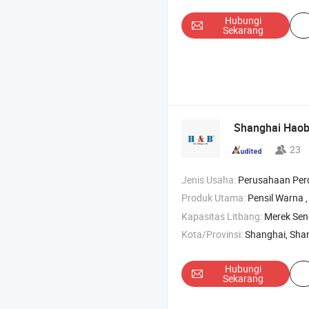
Hubungi
Sekarang
Shanghai Hao
23
Jenis Usaha:
Perusahaan Pe
Produk Utama:
Pensil Warna 
Kapasitas Litbang:
Merek Send
Kota/Provinsi:
Shanghai, Sha
Hubungi
Sekarang