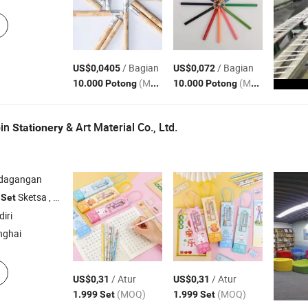
/ Bagian
/ Bagian
US$0,0405
US$0,072
(MOQ)
(MOQ)
10.000 Potong
10.000 Potong
bin
& Art Material Co., Ltd.
Stationery
rdagangan
,
Sketsa ,
Cat ,
Pulpen Mark ,
Alat Melukis
Set
Set
Set
Set
iri
nghai
/ Atur
/ Atur
US$0,31
US$0,31
(MOQ)
(MOQ)
1.999 Set
1.999 Set