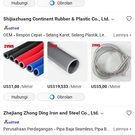
Hubungi
Obrolan
Shijiazhuang Continent Rubber & Plastic Co., Ltd.
OEM
Respon Cepat
Selang Karet, Selang Plastik, Lembaran Karet, Lembaran Plastik, Sabuk Transmisi, Sabuk Konveyor, Pipa Plastik, Fitting Pipa, Penyegelan, Pemadam Kebakaran, Batang Karet, Batang Plastik
Lainnya +
US$
/Meter
US$
/Meter
US$
/Meter
1,00
19,533
5,00
Hubungi
Obrolan
Zhejiang Zhong Ding Iron and Steel Co., Ltd.
Perusahaan Perdagangan
Pipa Baja Seamless, Pipa Baja Las, Lembaran baja karbon, Koil Baja Karbon, Lembaran Dek, Balok Baja, Batang Bulat Baja, Pipa Persegi Baja, Rel Baja, Pipa Stainless, Koil/Bar/Plat Strip Baja Stainless
Lainnya +