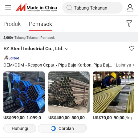
Produk
Pemasok
Tabung Tekanan Pemasok
2,000+
EZ Steel Industrial Co., Ltd.
OEM/ODM
Respon Cepat
Pipa Baja Karbon, Pipa Baja Kromium Molybdenum Tahan Panas, Pipa Baja Tahan Karat, Pipa Paduan Tembaga & Nikel, Tabung Fin Efisiensi Panas, Tiang Tubular Baja, Fitting Pipa Bw Sw Ulir, Flens Forged, Baut Stud & Gasket, Katup Pipa
Lainnya +
US$
-
/Ton AS
US$
-
/Ton AS
US$
-
/kg
999,00
1.099,00
480,00
500,00
70,00
90,00
Hubungi
Obrolan