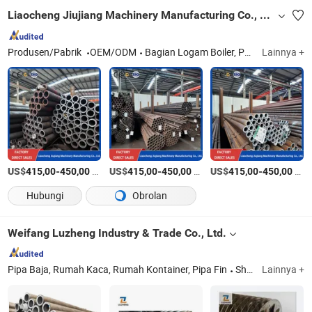
Liaocheng Jiujiang Machinery Manufacturing Co., Ltd.
Produsen/Pabrik
OEM/ODM
Bagian Logam Boiler, Pelat Baja Tahan Karat, Gulungan Baja Tahan Karat, Pipa Baja Tahan Karat, Layanan Pengecoran, Nosel Udara Boiler, Layar Pipa Boiler
Lainnya +
US$
-
/Ton AS
US$
-
/Ton AS
US$
-
/Ton AS
415,00
450,00
415,00
450,00
415,00
450,00
Hubungi
Obrolan
Weifang Luzheng Industry & Trade Co., Ltd.
Pipa Baja, Rumah Kaca, Rumah Kontainer, Pipa Fin
Shandong
Lainnya +