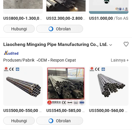
US$
-
/Ton AS
US$
-
/Ton AS
US$
/Ton AS
800,00
1.300,00
2.300,00
2.800,00
1.000,00
Hubungi
Obrolan
Liaocheng Mingxing Pipe Manufacturing Co., Ltd.
Produsen/Pabrik
OEM
Respon Cepat
Lainnya +
US$
-
/Ton AS
US$
-
/Ton AS
US$
-
/Ton AS
500,00
550,00
545,00
585,00
500,00
560,00
Hubungi
Obrolan