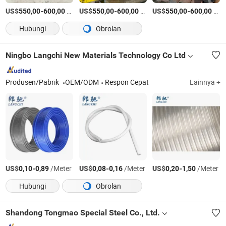
US$
-
/Ton AS
US$
-
/Ton AS
US$
-
/Ton AS
550,00
600,00
550,00
600,00
550,00
600,00
Hubungi
Obrolan
Ningbo Langchi New Materials Technology Co Ltd
Produsen/Pabrik
OEM/ODM
Respon Cepat
Lainnya +
US$
-
/Meter
US$
-
/Meter
US$
-
/Meter
0,10
0,89
0,08
0,16
0,20
1,50
Hubungi
Obrolan
Shandong Tongmao Special Steel Co., Ltd.