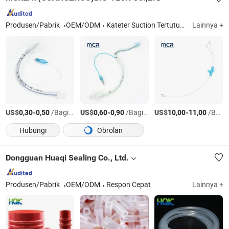
Produsen/Pabrik
OEM/ODM
Kateter Suction Tertutup Sekali Pakai, Alat Penutup Laring, Tabung Sirkuit Pernapasan Sekali Pakai, Tabung Endotrakeal Sekali Pakai, Kanula Oksigen Nasal, Tabung Endobronkial
Lainnya +
US$
-
/Bagian
US$
-
/Bagian
US$
-
/Bagian
0,30
0,50
0,60
0,90
10,00
11,00
Hubungi
Obrolan
Dongguan Huaqi Sealing Co., Ltd.
Produsen/Pabrik
OEM/ODM
Respon Cepat
Lainnya +