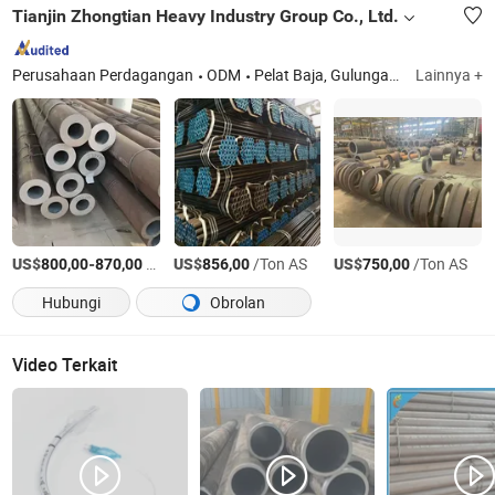
Tianjin Zhongtian Heavy Industry Group Co., Ltd.
Perusahaan Perdagangan
ODM
Pelat Baja, Gulungan Baja, Pipa Baja, Profil, Kawat, Tembaga
Lainnya +
US$
-
/Ton AS
US$
/Ton AS
US$
/Ton AS
800,00
870,00
856,00
750,00
Hubungi
Obrolan
Video Terkait