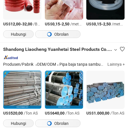
US$
-
/Bagian
US$
-
/meters
US$
-
/meters
12,00
32,00
0,15
2,50
0,15
2,50
Hubungi
Obrolan
Shandong Liaocheng Yuanhetai Steel Products Co., Ltd.
Produsen/Pabrik
OEM/ODM
Pipa baja tanpa sambungan
Lainnya +
US$
/Ton AS
US$
/Ton AS
US$
/Ton AS
520,00
640,00
1.000,00
Hubungi
Obrolan