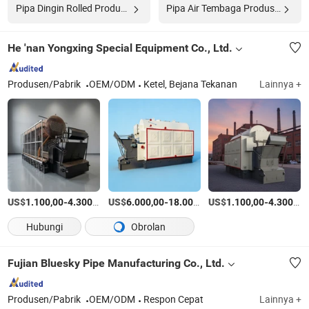
Pipa Dingin Rolled Produsen
Pipa Air Tembaga Produsen
He 'nan Yongxing Special Equipment Co., Ltd.
Produsen/Pabrik
OEM/ODM
Ketel, Bejana Tekanan
Lainnya +
US$
-
/Atur
US$
-
US$
/Atur
-
1.100,00
4.300,00
6.000,00
18.000,00
1.100,00
4.300,00
Hubungi
Obrolan
Fujian Bluesky Pipe Manufacturing Co., Ltd.
Produsen/Pabrik
OEM/ODM
Respon Cepat
Lainnya +