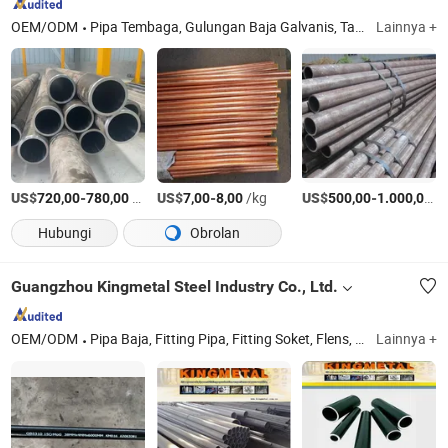
OEM/ODM
Pipa Tembaga, Gulungan Baja Galvanis, Tabung Aluminium, Tabung Kuningan, Pipa Baja Tanpa Jahitan Presisi, Gulungan Baja Tahan Karat, Pipa Baja Tahan Karat, Lembaran Baja, Lembaran Tembaga, Gulungan Aluminium
Lainnya +
US$
-
/Ton AS
US$
-
/kg
US$
-
/T
720,00
780,00
7,00
8,00
500,00
1.000,00
Hubungi
Obrolan
Guangzhou Kingmetal Steel Industry Co., Ltd.
OEM/ODM
Pipa Baja, Fitting Pipa, Fitting Soket, Flens, Batang Sudut, Saluran C, Gulungan Baja, Pelat Baja, Katup, Fitting Beralur
Lainnya +