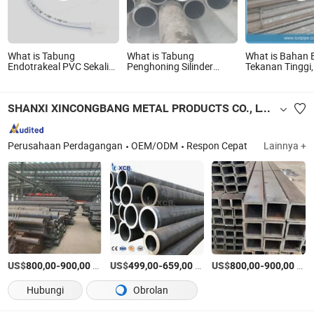
What is Tabung
What is Tabung
What is Bahan 
Endotrakeal PVC Sekali
Penghoning Silinder
Tekanan Tinggi,
Pakai dengan Cuff
Hidrolik Berkualitas
Pipa Baja Tanp
Volume Tinggi Tekanan
Tinggi Dirancang untuk
Rendah
Ketahanan Terhadap
SHANXI XINCONGBANG METAL PRODUCTS CO., LTD.
Tekanan Maksimum,
Operasi Tanpa
Kebocoran
Perusahaan Perdagangan
OEM/ODM
Respon Cepat
Lainnya +
US$
-
/Ton AS
US$
-
/Ton AS
US$
-
/Ton AS
800,00
900,00
499,00
659,00
800,00
900,00
Hubungi
Obrolan