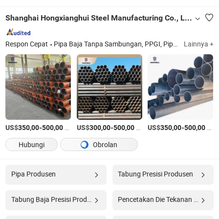
Shanghai Hongxianghui Steel Manufacturing Co., Ltd.
Respon Cepat
Pipa Baja Tanpa Sambungan, PPGI, Pipa Tanpa Sambungan, Pipa Besi Duktile, Pipa Las, Koil Berasap, Pipa Stainless, Koil Stainless, Produk Logam, Produk Baja
Lainnya +
US$
-
/Ton AS
US$
-
/Ton AS
US$
-
/Ton AS
350,00
500,00
300,00
500,00
350,00
500,00
Hubungi
Obrolan
Pipa Produsen
Tabung Presisi Produsen
Tabung Baja Presisi Produsen
Pencetakan Die Tekanan Produsen