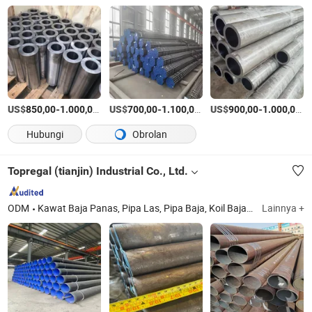
US$
-
/Ton AS
US$
-
/Ton AS
US$
-
/T
850,00
1.000,00
700,00
1.100,00
900,00
1.000,00
Hubungi
Obrolan
Topregal (tianjin) Industrial Co., Ltd.
ODM
Kawat Baja Panas, Pipa Las, Pipa Baja, Koil Baja, Pipa Baja Galvanis, Baja Sudut, Balok H, Pelat Baja, Lembaran Bergelombang Galvanis, Lembaran Baja Dingin
Lainnya +