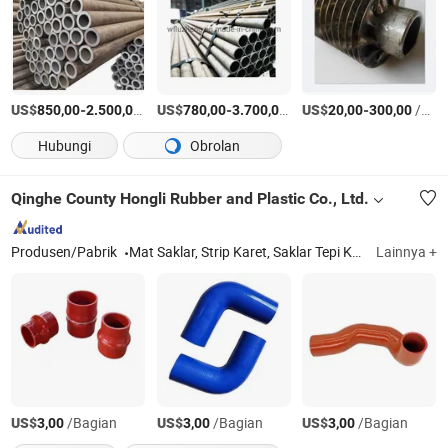
US$
-
/Ton AS
US$
-
/Ton AS
US$
-
/Bagian
850,00
2.500,00
780,00
3.700,00
20,00
300,00
Hubungi
Obrolan
Qinghe County Hongli Rubber and Plastic Co., Ltd.
Produsen/Pabrik
Mat Saklar, Strip Karet, Saklar Tepi Keamanan, Strip Karet Mengembang, Mat Langkah Keamanan
Lainnya +
US$
/Bagian
US$
/Bagian
US$
/Bagian
3,00
3,00
3,00