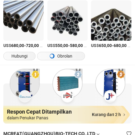
US$
-
/Yard
US$
-
/Ton AS
US$
-
/Ton AS
680,00
720,00
550,00
580,00
650,00
680,00
Hubungi
Obrolan
Respon Cepat Ditampilkan
Kurang dari 2 h
dalam Penukar Panas
MCREAT(GUANGZHOU)BIO-TECH CO.,LTD